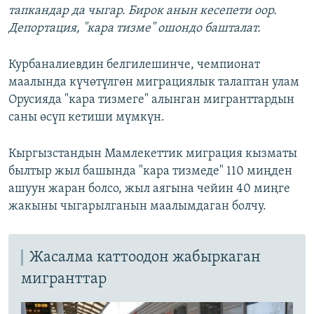
тапкандар да чыгар. Бирок анын кесепети оор.
Депортация, "
кара
тизме"
ошондо башталат.
Курбаналиевдин белгилешинче, чемпионат
маалында күчөтүлгөн миграциялык талаптан улам
Орусияда "кара тизмеге" алынган мигранттардын
саны өсүп кетиши мүмкүн.
Кыргызстандын Мамлекеттик миграция кызматы
былтыр жыл башында "кара тизмеде" 110 миңден
ашуун жаран болсо, жыл аягына чейин 40 миңге
жакыны чыгарылганын маалымдаган болчу.
Жасалма каттоодон жабыркаган
мигранттар