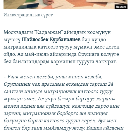
Иллюстрациялык сүрөт
Москвадагы "Кадамжай" айылдык коомунун
мүчөсү
Шайлообек
Курбаналиев
бир күндө
миграциялык каттоого туруу мүмкүн эмес деген
ойдо. Ал май-июль айларында Орусияга келүүгө
бел байлагандарды карманып турууга чакырат.
- Учак менен келеби, унаа менен келеби,
Орусиянын чек арасынан
өткөндөн тартып
24
сааттын ичинде миграциялык каттоого туруу
м
үмкүн эмес. Ал үчүн батири бар орус жараны
менен алдын ала сүйлөшүп, келгенде дароо аны
ээрчип, миграциялык борборго же полиция
бөлүмүнө барып каттоого туруш керек. Бул мен
билген бир гана мыйзамдуу жолу. Башка айласын