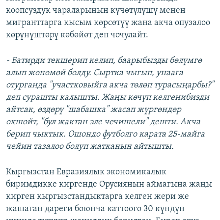
коопсуздук чараларынын күчөтүлүшү менен
мигранттарга кысым көрсөтүү жана акча опузалоо
көрүнүштөрү көбөйөт деп чочулайт.
- Батирди текшерип келип, баарыбызды бөлүмгө
алып жөнөмөй болду. Сыртка чыгып, унаага
отурганда "участковыйга акча т
өлөп турасыңарбы
?"
деп сурашты калышты. Жаңы көчүп келгенибизди
айтсак, өздөрү "
шабашка" жасап жүргөндөр
окшойт, "бул жактан эле чечишели" дешти. Акча
берип чыктык. Ошондо футболго карата 25-майга
чейин тазалоо болуп жатканын айтышты.
Кыргызстан Евразиялык экономикалык
биримдикке киргенде Орусиянын аймагына жаңы
кирген кыргызстандыктарга келген жери же
жашаган дареги боюнча каттоого 30 күндүн