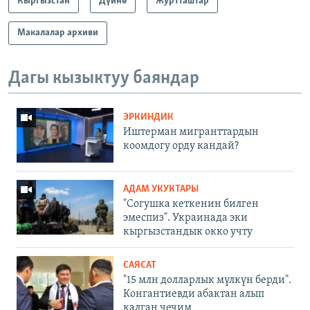
Кыргызстан
Дүйнө
Журтташтар
Макалалар архиви
Дагы кызыктуу баяндар
ЭРКИНДИК
Иштерман мигранттардын
коомдогу орду кандай?
АДАМ УКУКТАРЫ
"Согушка кеткенин билген
эмеспиз". Украинада эки
кыргызстандык окко учту
САЯСАТ
"15 млн долларлык мүлкүн берди".
Конгантиевди абактан алып
калган чечим