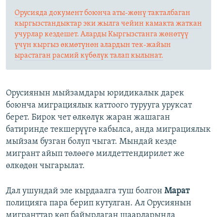
Орусияда документ боюнча аты-жөнү такталбаган
кыргызстандыктар эки жылга чейин камакта жаткан
учурлар кездешет. Аларды Кыргызстанга жөнөтүү
үчүн кыргыз өкмөтүнөн алардын тек-жайын
ырастаган расмий күбөлүк талап кылынат.
Орусиянын мыйзамдары юридикалык дарек
боюнча миграциялык каттоого турууга уруксат
берет. Бирок чет өлкөлүк жаран жашаган
батиринде текшерүүгө кабылса, анда миграциялык
мыйзам бузган болуп чыгат. Мындай кезде
мигрант айып төлөөгө милдеттендирилет же
өлкөдөн чыгарылат.
Дал ушундай эле кырдаалга туш болгон
Марат
полицияга пара берип кутулган. Ал Орусиянын
мигранттар көп байырлаган шаарларында