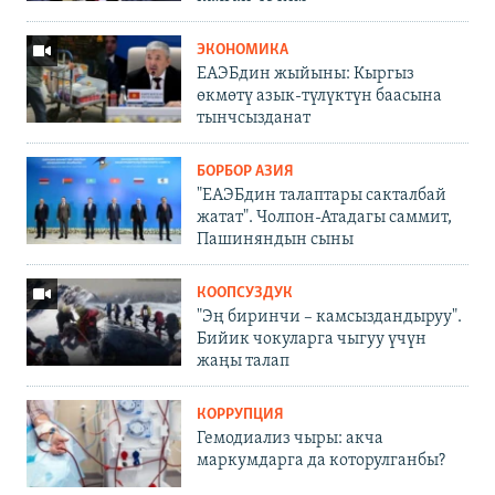
ЭКОНОМИКА
ЕАЭБдин жыйыны: Кыргыз
өкмөтү азык-түлүктүн баасына
тынчсызданат
БОРБОР АЗИЯ
"ЕАЭБдин талаптары сакталбай
жатат". Чолпон-Атадагы саммит,
Пашиняндын сыны
КООПСУЗДУК
"Эң биринчи – камсыздандыруу".
Бийик чокуларга чыгуу үчүн
жаңы талап
КОРРУПЦИЯ
Гемодиализ чыры: акча
маркумдарга да которулганбы?