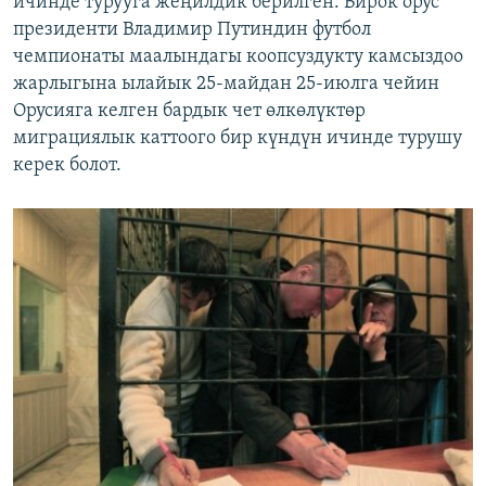
ичинде турууга жеңилдик берилген. Бирок орус
президенти Владимир Путиндин футбол
чемпионаты маалындагы коопсуздукту камсыздоо
жарлыгына ылайык 25-майдан 25-июлга чейин
Орусияга келген бардык чет өлкөлүктөр
миграциялык каттоого бир күндүн ичинде турушу
керек болот.