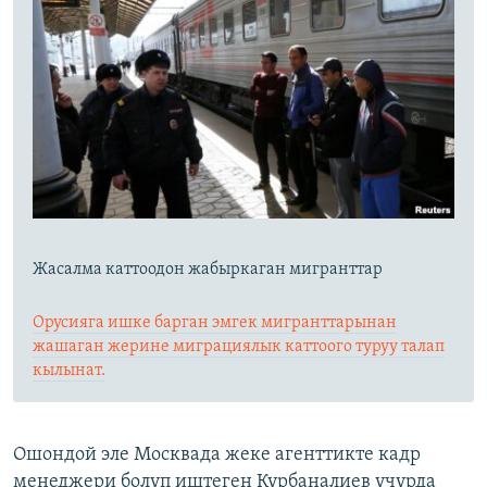
Жасалма каттоодон жабыркаган мигранттар​
Орусияга ишке барган эмгек мигранттарынан
жашаган жерине миграциялык каттоого туруу талап
кылынат.
Ошондой эле Москвада жеке агенттикте кадр
менеджери болуп иштеген Курбаналиев учурда