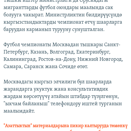
Тышкы иштер министрлиги да Орусиядагы
мигранттарды футбол оюндары маалында сак
болууга чакырат. Министрликтин билдирүүсүндө
кыргызстандыктарды чемпионат өтчү шаарларга
баруудан карманып турууну сунушталган.
Футбол чемпионаты Москвадан тышкары Санкт-
Петербург, Казань, Волгоград, Екатеринбург,
Калининград, Ростов-на-Дону, Нижний Новгород,
Самара, Саранск жана Сочиде өтөт.
Москвадагы кыргыз элчилиги бул шаарларда
жарандарга укуктук жана консультативдик
жардам көрсөтүүчү атайын штабдар түзүлгөнүн,
"ыкчам байланыш" телефондору иштей турганын
маалымдайт.
"Азаттыктын" материалдарына пикир калтырууда төмөнкү