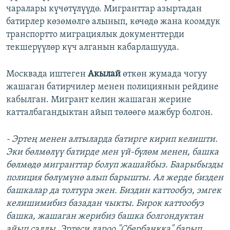
чаралары күчөтүлүүдө. Мигранттар азыртадан
батирлер көзөмөлгө алынып, көчөдө жана коомдук
транспортто миграциялык документтерди
текшерүүлөр күч алганын кабарлашууда.
Москвада иштеген
Акылай
өткөн жумада чогуу
жашаган батирчилер менен полициянын рейдине
кабылган. Мигрант келин жашаган жерине
катталбагандыктан айып төлөөгө мажбур болгон.
- Эртең менен алтыларда батирге кирип келишти.
Эки бөлмөлүү батирде мен үй-б
үлөм менен, башка
бөлмөдө мигранттар болуп жашайбыз. Баарыбызды
полиция бөлүмүнө алып барышты. Ал жерде бизден
башкалар да толтура экен. Биздин каттообуз, эмгек
келишимибиз базадан чыкты. Бирок каттообуз
башка, жашаган жерибиз башка болгондуктан
айып салды. Эртеси дароо "Сбербанкка" барып