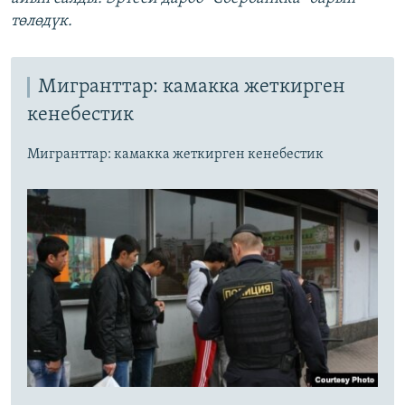
төлөдүк.
Мигранттар: камакка жеткирген
кенебестик
Мигранттар: камакка жеткирген кенебестик