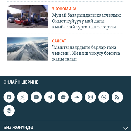
ЭКОНОМИКА
Мунай базарындагы каатчылык:
Өкмөт күйүүчү май дагы
кымбаттай турганын эскертти
САЯСАТ
"Мыкты даярдыгы барлар гана
чыксын". Жеңиш чокусу боюнча
жаңы талап
ОНЛАЙН ШЕРИНЕ
БИЗ ЖӨНҮНДӨ