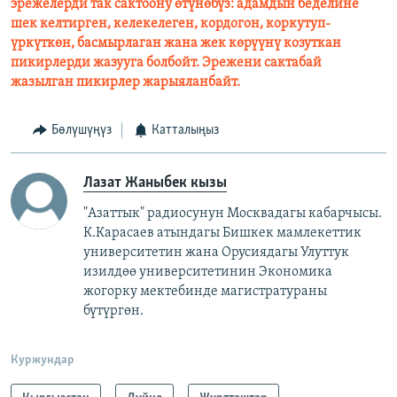
эрежелерди так сактоону өтүнөбүз: адамдын беделине
шек келтирген, келекелеген, кордогон, коркутуп-
үркүткөн, басмырлаган жана жек көрүүнү козуткан
пикирлерди жазууга болбойт. Эрежени сактабай
жазылган пикирлер жарыяланбайт.
Бөлүшүңүз
Катталыңыз
Лазат Жаныбек кызы
"Азаттык" радиосунун Москвадагы кабарчысы.
К.Карасаев атындагы Бишкек мамлекеттик
университетин жана Орусиядагы Улуттук
изилдөө университетинин Экономика
жогорку мектебинде магистратураны
бүтүргөн.
Куржундар