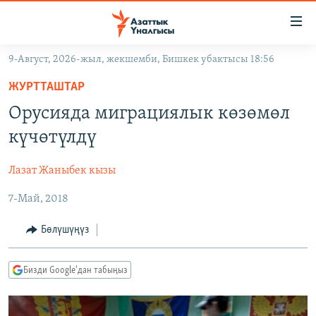
Линктер
Мазмунга
өтүңүз
9-Август, 2026-жыл, жекшемби, Бишкек убактысы 18:56
Навигацияга
ЖАҢЫЛЫКТАР
өтүңүз
ЖУРТТАШТАР
КЫРГЫЗСТАН
Издөөгө
Орусияда миграциялык көзөмөл
салыңыз
ДҮЙНӨ
КЫРГЫЗСТАН
күчөтүлдү
УКРАИНА
САЯСАТ
ДҮЙНӨ
Лазат Жаныбек кызы
АТАЙЫН ИЛИКТӨӨ
ЭКОНОМИКА
БОРБОР АЗИЯ
7-Май, 2018
ТВ ПРОГРАММАЛАР
МАДАНИЯТ
ПОДКАСТ
БҮГҮН АЗАТТЫКТА
Бөлүшүңүз
ӨЗГӨЧӨ ПИКИР
ЭКСПЕРТТЕР ТАЛДАЙТ
Бизди Google'дан табыңыз
БИЗ ЖАНА ДҮЙНӨ
Русский
ДАНИСТЕ