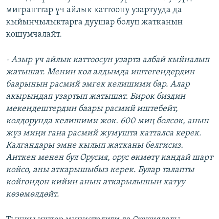
мигранттар үч айлык каттоону узартууда да
кыйынчылыктарга дуушар болуп жатканын
кошумчалайт.
- Азыр үч айлык каттоосун узарта албай кыйналып
жатышат. Менин кол алдымда иштегендердин
баарынын расмий эмгек келишими бар. Алар
акырындап узартып жатышат. Бирок биздин
мекендештердин баары расмий иштебейт,
колдорунда келишими жок.
600 ми
ң болсок, анын
жүз миңи гана расмий жумушта катталса керек.
Калгандары эмне кылып жатканы белгисиз.
Анткен менен бул Орусия, орус өкмөтү кандай шарт
койсо, аны аткарышыбыз керек. Булар талапты
койгондон кийин анын аткарылышын катуу
көзөмөлдөйт.