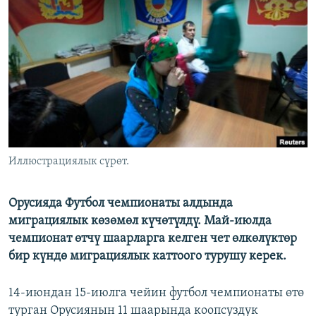
ОНЛАЙН ШЕРИНЕ
ЭЖЕ-СИҢДИЛЕР
АЗАТТЫК+
ЫҢГАЙСЫЗ СУРООЛОР
ЭЕ/АРнун бардык сайттары
Иллюстрациялык сүрөт.
Орусияда Футбол чемпионаты алдында
миграциялык көзөмөл күчөтүлдү. Май-июлда
чемпионат өтчү шаарларга келген чет өлкөлүктөр
бир күндө миграциялык каттоого турушу керек.
14-июндан 15-июлга чейин футбол чемпионаты өтө
турган Орусиянын 11 шаарында коопсуздук