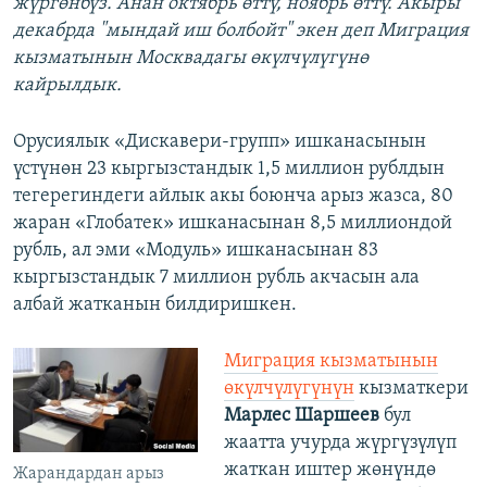
жүргөнбүз. Анан октябрь өттү, ноябрь өттү. Акыры
декабрда "мындай иш болбойт" экен деп Миграция
кызматынын Москвадагы өкүлчүлүгүнө
кайрылдык.
Орусиялык «Дискавери-групп» ишканасынын
үстүнөн 23 кыргызстандык 1,5 миллион рублдын
тегерегиндеги айлык акы боюнча арыз жазса, 80
жаран «Глобатек» ишканасынан 8,5 миллиондой
рубль, ал эми «Модуль» ишканасынан 83
кыргызстандык 7 миллион рубль акчасын ала
албай жатканын билдиришкен.
Миграция кызматынын
өкүлчүлүгүнүн
кызматкери
Марлес Шаршеев
бул
жаатта учурда жүргүзүлүп
жаткан иштер жөнүндө
Жарандардан арыз