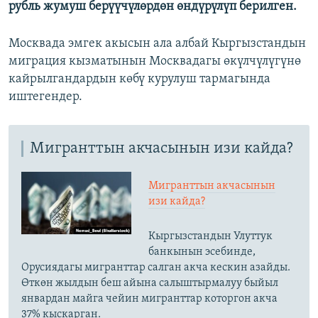
рубль жумуш берүүчүлөрдөн өндүрүлүп берилген.
Москвада эмгек акысын ала албай Кыргызстандын
миграция кызматынын Москвадагы өкүлчүлүгүнө
кайрылгандардын көбү курулуш тармагында
иштегендер.
Мигранттын акчасынын изи кайда?
Мигранттын акчасынын
изи кайда?
Кыргызстандын Улуттук
банкынын эсебинде,
Орусиядагы мигранттар салган акча кескин азайды.
Өткөн жылдын беш айына салыштырмалуу быйыл
январдан майга чейин мигранттар которгон акча
37% кыскарган.