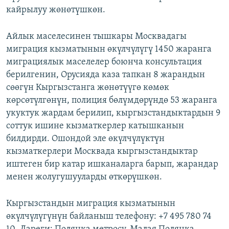
кайрылуу жөнөтүшкөн.
Айлык маселесинен тышкары Москвадагы
миграция кызматынын өкүлчүлүгү 1450 жаранга
миграциялык маселелер боюнча консультация
берилгенин, Орусияда каза тапкан 8 жарандын
сөөгүн Кыргызстанга жөнөтүүгө көмөк
көрсөтүлгөнүн, полиция бөлүмдөрүндө 53 жаранга
укуктук жардам берилип, кыргызстандыктардын 9
соттук ишине кызматкерлер катышканын
билдирди. Ошондой эле өкүлчүлүктүн
кызматкерлери Москвада кыргызстандыктар
иштеген бир катар ишканаларга барып, жарандар
менен жолугушууларды өткөрүшкөн.
Кыргызстандын миграция кызматынын
өкүлчүлүгүнүн байланыш телефону: +7 495 780 74