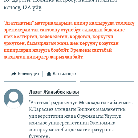
10. Дареги: Полянка метросу, Малая Полянка
көчөсү, 12А үйү.
"Азаттыктын" материалдарына пикир калтырууда төмөнкү
эрежелерди так сактоону өтүнөбүз: адамдын беделине
шек келтирген, келекелеген, кордогон, коркутуп-
үркүткөн, басмырлаган жана жек көрүүнү козуткан
пикирлерди жазууга болбойт. Эрежени сактабай
жазылган пикирлер жарыяланбайт.
Бөлүшүңүз
Катталыңыз
Лазат Жаныбек кызы
"Азаттык" радиосунун Москвадагы кабарчысы.
К.Карасаев атындагы Бишкек мамлекеттик
университетин жана Орусиядагы Улуттук
изилдөө университетинин Экономика
жогорку мектебинде магистратураны
бүтүргөн.