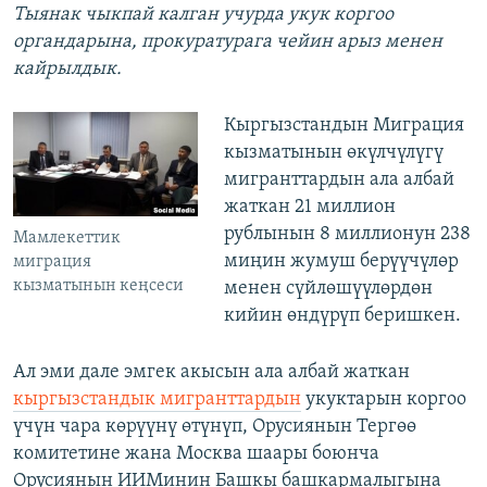
Тыянак чыкпай калган учурда укук коргоо
органдарына, прокуратурага чейин арыз менен
кайрылдык.
Кыргызстандын Миграция
кызматынын өкүлчүлүгү
мигранттардын ала албай
жаткан 21 миллион
рублынын 8 миллионун 238
Мамлекеттик
миңин жумуш берүүчүлөр
миграция
кызматынын кеңсеси
менен сүйлөшүүлөрдөн
кийин өндүрүп беришкен.
Ал эми дале эмгек акысын ала албай жаткан
кыргызстандык мигранттардын
укуктарын коргоо
үчүн чара көрүүнү өтүнүп, Орусиянын Тергөө
комитетине жана Москва шаары боюнча
Орусиянын ИИМинин Башкы башкармалыгына