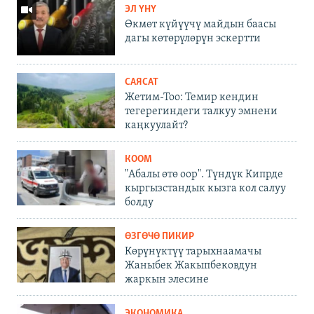
ЭЛ ҮНҮ
Өкмөт күйүүчү майдын баасы
дагы көтөрүлөрүн эскертти
САЯСАТ
Жетим-Тоо: Темир кендин
тегерегиндеги талкуу эмнени
каңкуулайт?
КООМ
"Абалы өтө оор". Түндүк Кипрде
кыргызстандык кызга кол салуу
болду
ӨЗГӨЧӨ ПИКИР
Көрүнүктүү тарыхнаамачы
Жаныбек Жакыпбековдун
жаркын элесине
ЭКОНОМИКА