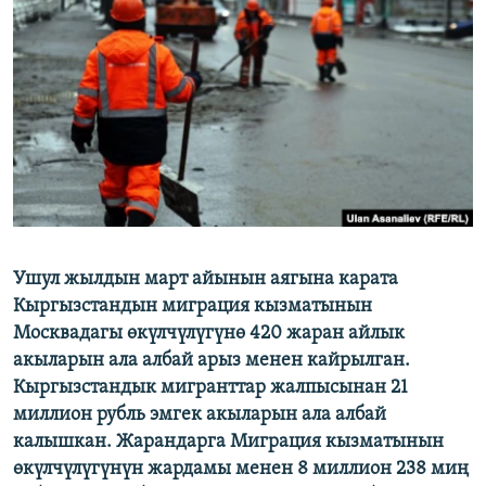
ОНЛАЙН ШЕРИНЕ
ЭЖЕ-СИҢДИЛЕР
АЗАТТЫК+
ЫҢГАЙСЫЗ СУРООЛОР
ЭЕ/АРнун бардык сайттары
Ушул жылдын март айынын аягына карата
Кыргызстандын миграция кызматынын
Москвадагы өкүлчүлүгүнө 420 жаран айлык
акыларын ала албай арыз менен кайрылган.
Кыргызстандык мигранттар жалпысынан 21
миллион рубль эмгек акыларын ала албай
калышкан. Жарандарга Миграция кызматынын
өкүлчүлүгүнүн жардамы менен 8 миллион 238 миң