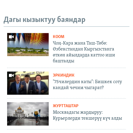
Дагы кызыктуу баяндар
КООМ
Чоң-Кара жана Таш-Төбө:
Өзбекстандан Кыргызстанга
өткөн айылдарда каттоо иши
башталды
ЭРКИНДИК
"75чилердин каты": Бишкек соту
кандай чечим чыгарат?
ЖУРТТАШТАР
Москвадагы жардыруу:
Курьерлерди текшерүү күч алды