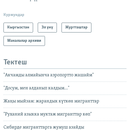
Куржундар
Кыргызстан
Эл үнү
Журтташтар
Макалалар архиви
Тектеш
"Акчамды алмайынча аэропортто жашайм"
"Досум, мен алданып калдым..."
Жаңы мыйзам: жарандык күткөн мигранттар
"Руханий азыкка муктаж мигранттар көп"
Сибирде мигранттарга жумуш азайды