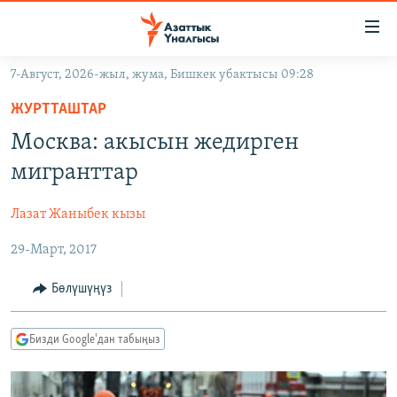
Линктер
Мазмунга
өтүңүз
7-Август, 2026-жыл, жума, Бишкек убактысы 09:28
Навигацияга
ЖАҢЫЛЫКТАР
өтүңүз
ЖУРТТАШТАР
КЫРГЫЗСТАН
Издөөгө
Москва: акысын жедирген
салыңыз
ДҮЙНӨ
КЫРГЫЗСТАН
мигранттар
УКРАИНА
САЯСАТ
ДҮЙНӨ
Лазат Жаныбек кызы
АТАЙЫН ИЛИКТӨӨ
ЭКОНОМИКА
БОРБОР АЗИЯ
29-Март, 2017
ТВ ПРОГРАММАЛАР
МАДАНИЯТ
ПОДКАСТ
БҮГҮН АЗАТТЫКТА
Бөлүшүңүз
ӨЗГӨЧӨ ПИКИР
ЭКСПЕРТТЕР ТАЛДАЙТ
Бизди Google'дан табыңыз
БИЗ ЖАНА ДҮЙНӨ
Русский
ДАНИСТЕ