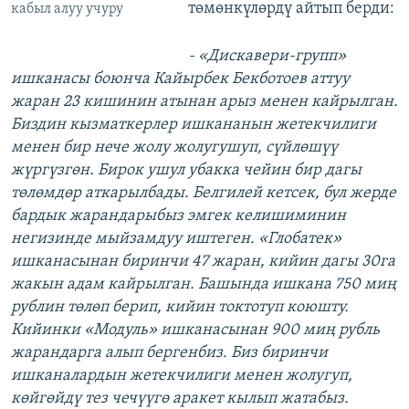
төмөнкүлөрдү айтып берди:
кабыл алуу учуру
- «Дискавери-групп»
ишканасы боюнча Кайырбек Бекботоев аттуу
жаран 23 кишинин атынан арыз менен кайрылган.
Биздин кызматкерлер ишкананын жетекчилиги
менен бир нече жолу жолугушуп, сүйлөшүү
жүргүзгөн. Бирок ушул убакка чейин бир дагы
төлөмдөр аткарылбады. Белгилей кетсек, бул жерде
бардык жарандарыбыз эмгек келишиминин
негизинде мыйзамдуу иштеген. «Глобатек»
ишканасынан биринчи 47 жаран, кийин дагы 30га
жакын адам кайрылган. Башында ишкана 750 миң
рублин төлөп берип, кийин токтотуп коюшту.
Кийинки «Модуль» ишканасынан 900 миң рубль
жарандарга алып бергенбиз. Биз биринчи
ишканалардын жетекчилиги менен жолугуп,
көйгөйдү тез чечүүгө аракет кылып жатабыз.