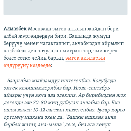
Алмазбек
Москвада эмгек акысын жайдан бери
албай жүргөндөрдүн бири. Башында жумуш
берүүчү менен чатакташып, акчабыздан айрылып
калбайлы деп чочулаган мигранттар, эми керек
болсо сотко чейин барып,
эмгек акыларын
өндүрүүнү көздөөдө
:
-
Баарыбыз мыйзамдуу иштегенбиз. Колубузда
эмгек келишимдерибиз бар. Июль-сентябрь
айлары үчүн акча ала элекпиз. Ар бирибиздин жок
дегенде эле 70-80 миң рублдан акчабыз бар. Биз
ошол жакта 10-12 сааттан иштегенбиз. Булар көрсө
ортомчу ишкана экен да. "Башкы ишкана акча
бербей жатат, ана-мына" десе, биз ага көнүп