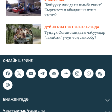
"Күйүүчү май дагы кымбаттайт".
Кыргызстан абалдан кантип
чыгат?
ДҮЙНӨ АЗАТТЫКТЫН НАЗАРЫНДА
Түндүк Ооганстандагы чабуулдар
"Талибан" үчүн чоң сынообу?
ОНЛАЙН ШЕРИНЕ
БИЗ ЖӨНҮНДӨ
"АЗАТТЫКТЫН" САНДЫГЫ