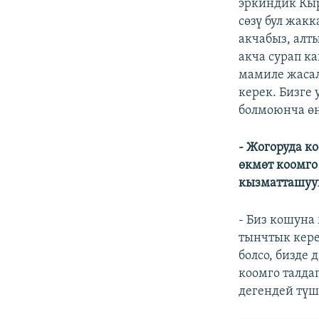
эркиндик Кыр
сөзү бул жакк
акчабыз, алт
акча сурап к
мамиле жасал
керек. Бизге 
болмоюнча өн
- Жогоруда к
өкмөт коомго
кызматташуу
- Биз кошуна
тынчтык кере
болсо, бизде
коомго талдап
дегендей түш