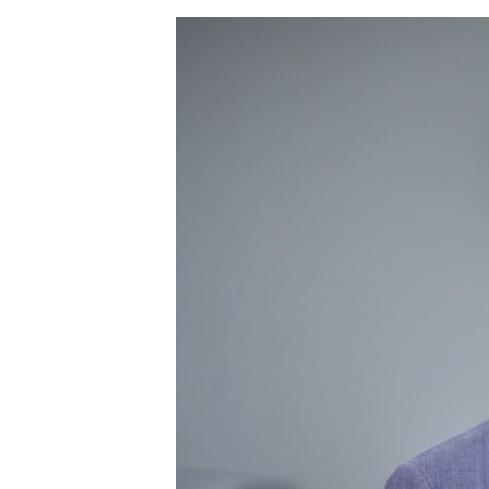
ЭЖЕ-СИҢДИЛЕР
АЗАТТЫК+
ЫҢГАЙСЫЗ СУРООЛОР