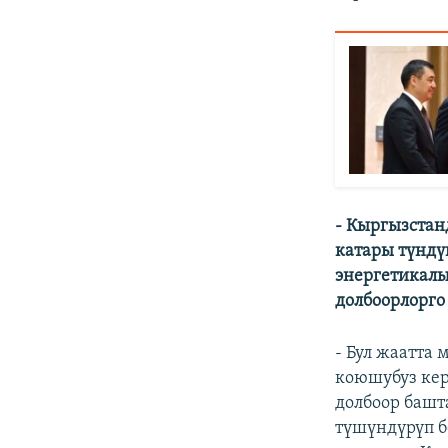
- Кыргызстан
катары түндү
энергетикалы
долбоорлорго
- Бул жаатта
коюшубуз кер
долбоор башт
түшүндүрүп б