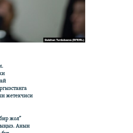
и.
ки
тай
ргызстанга
ын жетекчиси
 бир жол”
тыңыз. Анын