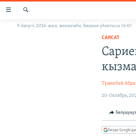
Линктер
Мазмунга
өтүңүз
Издөө
9-Август, 2026-жыл, жекшемби, Бишкек убактысы 14:40
ЖАҢЫЛЫКТАР
Навигацияга
өтүңүз
САЯСАТ
КЫРГЫЗСТАН
Издөөгө
Сарие
ДҮЙНӨ
КЫРГЫЗСТАН
салыңыз
УКРАИНА
САЯСАТ
ДҮЙНӨ
кызма
АТАЙЫН ИЛИКТӨӨ
ЭКОНОМИКА
БОРБОР АЗИЯ
ТВ ПРОГРАММАЛАР
МАДАНИЯТ
Түмөнбай Абди
ПОДКАСТ
БҮГҮН АЗАТТЫКТА
20-Октябрь, 20
ӨЗГӨЧӨ ПИКИР
ЭКСПЕРТТЕР ТАЛДАЙТ
Бөлүшүңү
БИЗ ЖАНА ДҮЙНӨ
ДАНИСТЕ
Бизди Google'д