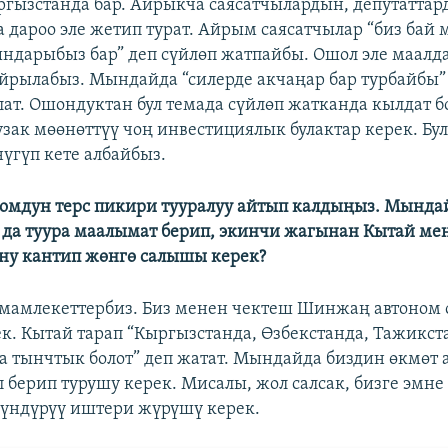
гызстанда бар. Айрыкча саясатчылардын, депутаттар
а дароо эле жетип турат. Айрым саясатчылар “биз бай
ындарыбыз бар” деп сүйлөп жатпайбы. Ошол эле маалда
айрылабыз. Мындайда “силерде акчаңар бар турбайбы”
ат. Ошондуктан бул темада сүйлөп жатканда кылдат б
узак мөөнөттүү чоң инвестициялык булактар керек. Бу
үгүп кете албайбыз.
оомдун терс пикири тууралуу айтып калдыңыз. Мында
 да туура маалымат берип, экинчи жагынан Кытай ме
ну кантип жөнгө салышы керек?
 мамлекеттербиз. Биз менен чектеш Шинжаң автоном 
к. Кытай тарап “Кыргызстанда, Өзбекстанда, Тажикс
 да тынчтык болот” деп жатат. Мындайда биздин өкмөт 
 берип турушу керек. Мисалы, жол салсак, бизге эмне
үндүрүү иштери жүрүшү керек.