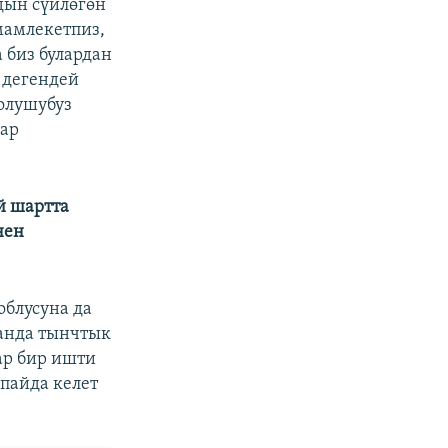
дын сүйлөгөн
 мамлекетпиз,
 биз булардан
 дегендей
олушубуз
лар
й шартта
нен
облусуна да
танда тынчтык
ар бир ишти
 пайда келет