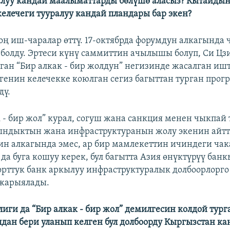
луу кандай маалыматтарды бөлүшө аласыз? Кытайдын
елечеги тууралуу кандай пландары бар экен?
чоң иш-чаралар өттү. 17-октябрда форумдун алкагында 
болду. Эртеси күнү саммиттин ачылышы болуп, Си Ц
ган “Бир алкак - бир жолдун” негизинде жасалган ишт
генин келечекке коюлган сегиз багыттан турган про
дү.
к - бир жол” курал, согуш жана санкция менен чыкпай 
ындыктын жана инфраструктуранын жолу экенин айтты
ин алкагында эмес, ар бир мамлекеттин ичиндеги чак
да буга кошуу керек, бул багытта Азия өнүктүрүү бан
рттук банк аркылуу инфраструктуралык долбоорлорг
 жарыялады.
лиги да “Бир алкак - бир жол” демилгесин колдой тур
лдан бери уланып келген бул долбоорду Кыргызстан к