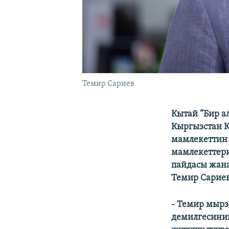
Темир Сариев
Кытай “Бир а
Кыргызстан К
мамлекеттин 
мамлекеттери
пайдасы жана
Темир Сарие
- Темир мырз
демилгесини