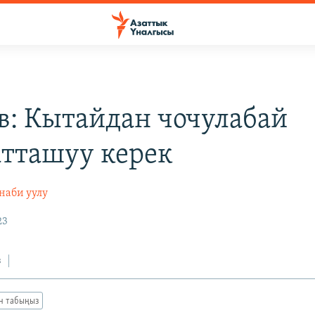
в: Кытайдан чочулабай
тташуу керек
наби уулу
23
з
ан табыңыз