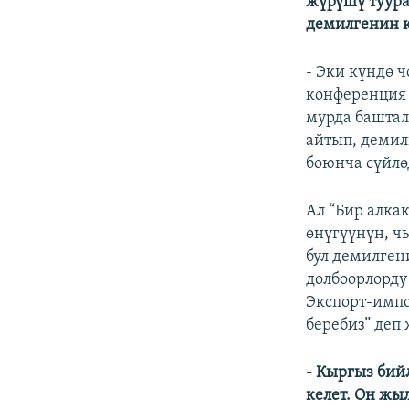
жүрүшү туура
демилгенин к
- Эки күндө 
конференция 
мурда баштал
айтып, демил
боюнча сүйлө
Ал “Бир алка
өнүгүүнүн, ч
бул демилген
долбоорлорду 
Экспорт-импо
беребиз” деп
- Кыргыз бий
келет. Он жы