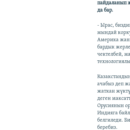
пайдаланып ж
да бар.
- Ырас, бизди
мындай корку
Америка жана
бардык жерле
чектелбей, м
технологиялы
Казакстандын
ачабыз деп ж
жаткан жүктү
деген максат
Орусиянын ор
Индияга байл
белгиледи. Би
беребиз.