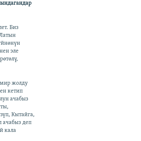
 сындагандар
ет. Биз
 Латын
дүйнөнүн
нен эле
рөтөлү,
емир жолду
нен кетип
олун ачабыз
ты,
үп, Кытайга,
 ачабыз деп
й кала