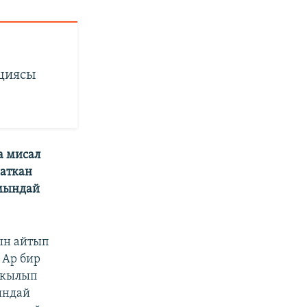
циясы
а мисал
жаткан
 мындай
ын айтып
 Ар бир
 кылып
ындай