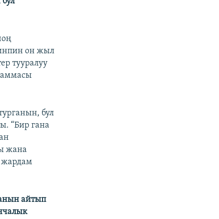
 бул
чоң
зинпин он жыл
ер тууралуу
граммасы
турганын, бул
. “Бир гана
ан
кы жана
о жардам
ганын айтып
анчалык