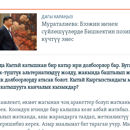
ДАГЫ КАРАҢЫЗ
Мураталиева: Бээжин менен
сүйлөшүүлөрдө Бишкектин пози
күчтүү эмес
да Кытай катышкан бир катар ири долбоорлор бар. Буг
к-түштүк альтернативдүү жолду, жакында башталып 
к долбоорлорду атасак болот. Кытай Кыргызстандагы
 катышууга канчалык кызыкдар?
 мамлекет, өкмөт жагынан чоң аракеттер болуп жаткан
ек. Коомдун ичинде бир калыпка келе албай жатабыз.
алып жатканда, аны жарандарга талдап, жеткиликтүү
еришибиз керек. Азыр маалымат бат тараган учур. М