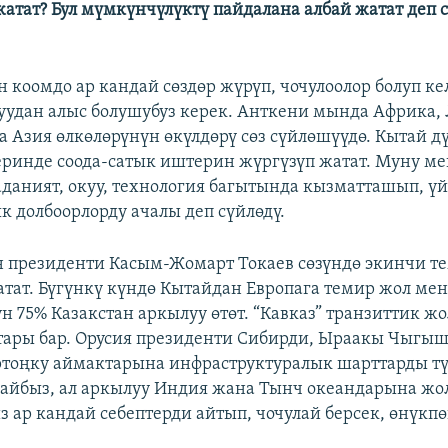
атат? Бул мүмкүнчүлүктү пайдалана албай жатат деп
н коомдо ар кандай сөздөр жүрүп, чочулоолор болуп кел
удан алыс болушубуз керек. Анткени мында Африка,
 Азия өлкөлөрүнүн өкүлдөрү сөз сүйлөшүүдө. Кытай 
ринде соода-сатык иштерин жүргүзүп жатат. Муну ме
аданият, окуу, технология багытында кызматташып, үй
к долбоорлорду ачалы деп сүйлөдү.
 президенти Касым-Жомарт Токаев сөзүндө экинчи т
атат. Бүгүнкү күндө Кытайдан Европага темир жол ме
н 75% Казакстан аркылуу өтөт. “Кавказ” транзиттик ж
тары бар. Орусия президенти Сибирди, Ыраакы Чыгыш
тоңку аймактарына инфраструктуралык шарттарды түз
айбыз, ал аркылуу Индия жана Тынч океандарына жол
з ар кандай себептерди айтып, чочулай берсек, өнүкпө