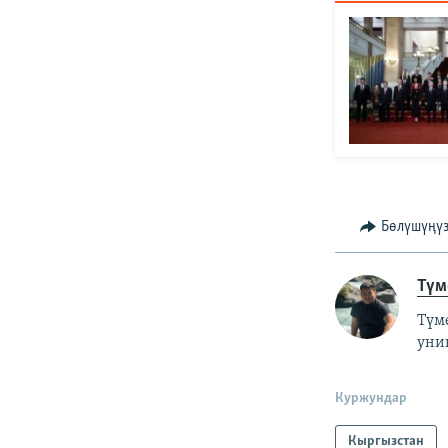
Бөлүшүңү
Түм
Түм
уни
Куржундар
Кыргызстан