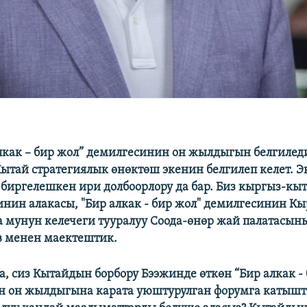
лкак – бир жол” демилгесинин он жылдыгын белгилед
ытай стратегиялык өнөктөш экенин белгилеп келет. Э
биргелешкен ири долбоорлору да бар. Биз кыргыз-кы
нин алакасы, "Бир алкак - бир жол" демилгесинин Кы
 мунун келечеги тууралуу Соода-өнөр жай палатасын
в менен маектештик.
а, сиз Кытайдын борбору Бээжинде өткөн “Бир алкак -
н он жылдыгына карата уюштурулган форумга катыш