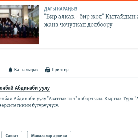
ДАГЫ КАРАҢЫЗ
"Бир алкак - бир жол" Кытайдын
жана чочуткан долбоору
з
Катталыңыз
Принтер
өнбай Абдинаби уулу
өнбай Абдинаби уулу "Азаттыктын" кабарчысы. Кыргыз-Түрк "
верситетинин бүтүрүүчүсү.
Саясат
Макалалар архиви