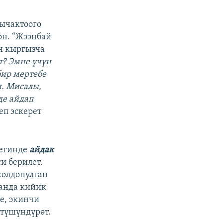
бычактоого
он. “Жээнбай
үн кыргызча
т? Эмне үчүн
бир мертебе
н. Мисалы,
де айдап
еп эскерет
гегинде
айдак
и берилет.
колдонулган
ганда кийик
е, экинчи
 түшүндүрөт.