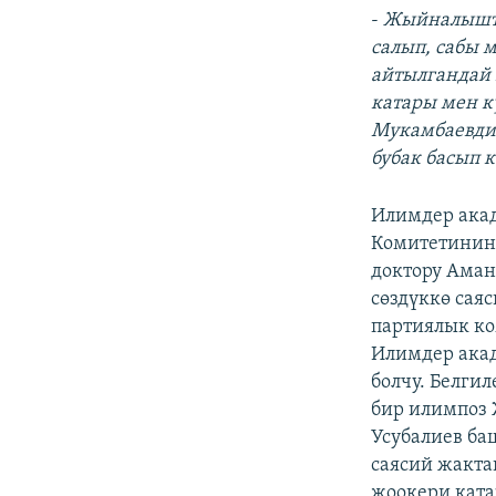
-
Жыйналышта 
салып, сабы 
айтылгандай к
катары мен к
Мукамбаевдин
бубак басып 
Илимдер ака
Комитетинин
доктору Аман
сөздүккө сая
партиялык ко
Илимдер акад
болчу. Белги
бир илимпоз 
Усубалиев б
саясий жакта
жоокери ката