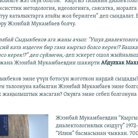
илимге жат окуя болгон. “Кыргыз тилинин диалектол
ксисттик методология, идеологияга, саясатка, моралга
ттуу каталыктарга атайы жол берилген” деп сындалат.
ору Жээнбай Мукамбаев болчу.
өлбай Сыдыкбеков ага жаны ачып: "Ушул диалектолог
сий ката издеген бир гана кыргыз болсо керек!? Башка
о керек!?” деп сүйлөгөн,
-деп эскерет ошол жыйналы
 жана Жээнбай Мукамбаевдин шакирти
Абдулхак Мах
ыкбеков эмне үчүн ботосун жоготкон нардай сыздады
н талоонуна кабылган Жээнбай Мукамбаев эмне болго
 жаңылыштык жасаган? Окуяга эмне себеп болгонуна
Жээнбай Мукамбаевдин “Кыргы
диалектологиялык сөздүгү” 197
“Илим” басмасынан чыккан. 700