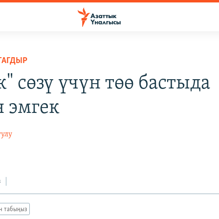
ТАГДЫР
" сөзү үчүн төө бастыда
н эмгек
уулу
з
ан табыңыз