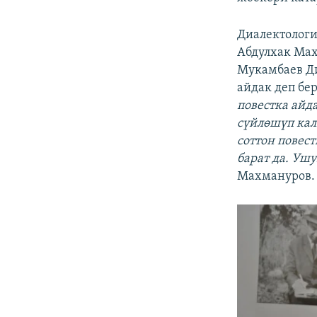
Диалектологи
Абдулхак Мах
Мукамбаев Ди
айдак деп бе
повестка айд
сүйлөшүп кал
соттон повес
барат да. Уш
Махмануров.