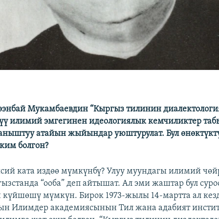
энбай Мукамбаевдин “Кыргыз тилинин диалектология
үү илимий эмгегинен идеологиялык кемчиликтер таб
аныштуу атайын жыйындар уюштурулат. Бул өнөктүкт
ким болгон?
ясий ката издөө мүмкүнбү? Улуу муундагы илимий чө
ызстанда “ооба” деп айтышат. Ал эми жаштар бул суро
 күйшөшү мүмкүн. Бирок 1973-жылы 14-мартта ал кез
ын Илимдер академиясынын Тил жана адабият инсти