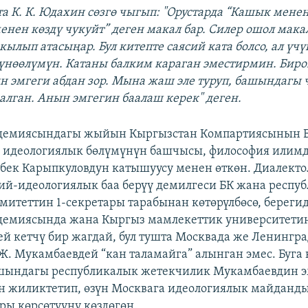
К. К. Юдахин сөзгө чыгып: "Орустарда “Кашык менен
менен көздү чукуйт” деген макал бар. Силер ошол мака
ылып атасыңар. Бул китепте саясий ката болсо, ал үчү
үнөөлүмүн. Катаны балким караган эместирмин. Биро
 эмгеги абдан зор. Мына жаш эле туруп, башындагы 
калган. Анын эмгегин баалаш керек" деген.
демиясындагы жыйын Кыргызстан Компартиясынын Б
 идеологиялык бөлүмүнүн башчысы, философия илим
бек Карыпкуловдун катышуусу менен өткөн. Диалект
сий-идеологиялык баа берүү демилгеси БК жана респу
митеттин 1-секретары тарабынан көтөрүлбөсө, берег
емиясында жана Кыргыз мамлекеттик университетин
лей кетчү бир жагдай, бул тушта Москвада же Ленингр
Ж. Мукамбаевдей “кан таламайга” алынган эмес. Буга 
ашындагы республикалык жетекчилик Мукамбаевдин 
н жиликтетип, өзүн Москвага идеологиялык майданд
ры көрсөтүүнү көздөгөн.