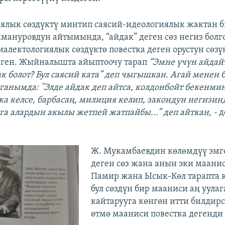
ялык сөздүктү минтип саясий-идеологиялык жактан 
мануровдун айтымында, “айдак” деген сөз негиз болг
алектологиялык сөздүктө повестка деген орустун сөз
рген. Жыйналышта айыптоочу тарап
“Эмне үчүн айдай
ак болот? Бул саясий ката” деп чыгышкан. Агай менен 
ганымда: "Элде айдак деп айтса, колдонбойт бекенми
тка келсе, барбасаң, милиция келип, закондун негизин
уга алардын акылы жетпей жатпайбы...” деп айткан, -
д
Ж. Мукамбаевдин көлөмдүү эм
деген сөз жана анын эки маанис
Памир жана Ысык-Көл тарапта 
бул сөздүн бир мааниси аң уула
кайтарууга көнгөн итти билдирс
өтмө мааниси повестка дегенди