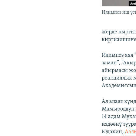
Илимпоз иш үс
жерде кыргыз
киргизишинен
Илимпоз аял 
заман”, “Акы
айырмасы жок
реакциялык м
Академиясын
Ал апаат күн
Мамыровдун ж
14 адам Мука
издөөнү туур
Юдахин,
Аал