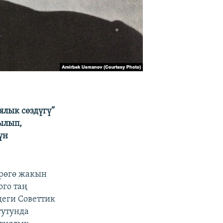
лык сөздүгү”
ылып,
үн
йрөгө жакын
ого таң
деги Советтик
тутунда