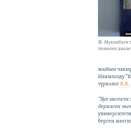
Ж. Мукамбаев т
тилинин диалек
жыйын чакыры
Илимпозду “К
түрколог
К.К.
“Бул эмгекти
берилген эке
университети
берген маеги