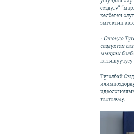
ушундай бир 
сөздүгү” “мар
келбеген олу
эмгектин авт
- Ошондо Түг
сөздүктөн сая
мындай болбос
катышуучусу
Түгөлбай Сыд
илимпоздорду
идеологиялык
токтололу.