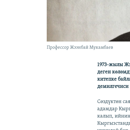
Профессор Жээнбай Мукамбаев
1973-жылы Жэ
деген көлөмд
китепке байл
демилгечиси 
Cөздүктөн са
адамдар Кырг
калып, ийнин
Кыргызстанд