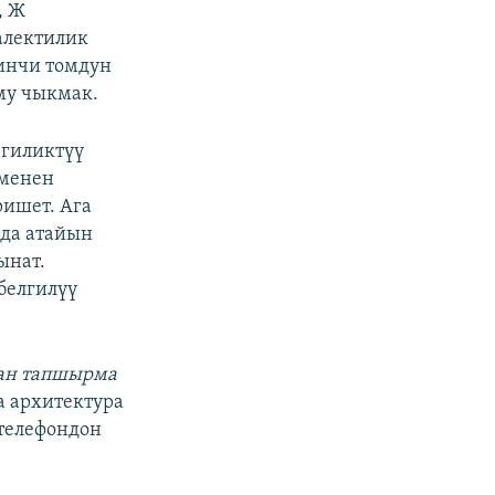
, Ж
алектилик
инчи томдун
му чыкмак.
ргиликтүү
 менен
ришет. Ага
да атайын
ынат.
белгилүү
нан тапшырма
а архитектура
 телефондон