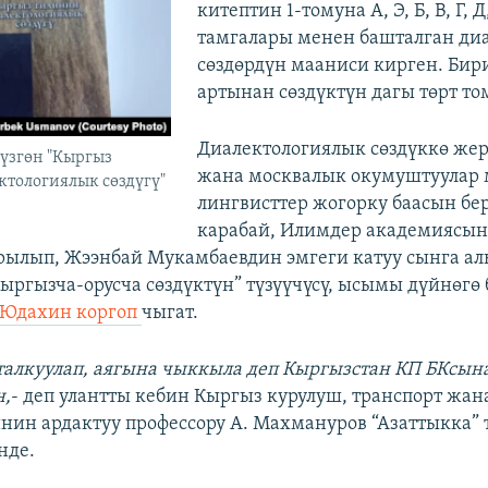
китептин 1-томуна А, Э, Б, В, Г, Д
тамгалары менен башталган ди
сөздөрдүн мааниси кирген. Бир
артынан сөздүктүн дагы төрт то
Диалектологиялык сөздүккө же
үзгөн "Кыргыз
жана москвалык окумуштуулар
тологиялык сөздүгү"
лингвисттер жогорку баасын бе
карабай, Илимдер академиясын
лып, Жээнбай Мукамбаевдин эмгеги катуу сынга ал
ыргызча-орусча сөздүктүн” түзүүчүсү, ысымы дүйнөгө 
 Юдахин коргоп
чыгат.
 талкуулап, аягына чыккыла деп Кыргызстан КП БКсы
н,
- деп улантты кебин Кыргыз курулуш, транспорт жан
нин ардактуу профессору А. Махмануров “Азаттыкка”
нде.