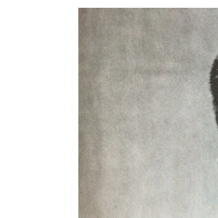
ЭЖЕ-СИҢДИЛЕР
АЗАТТЫК+
ЫҢГАЙСЫЗ СУРООЛОР