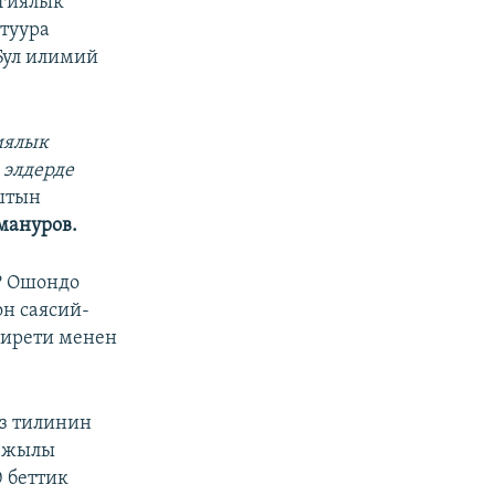
огиялык
 туура
 Бул илимий
иялык
 элдерде
штын
мануров.
? Ошондо
н саясий-
 ирети менен
з тилинин
2-жылы
 беттик