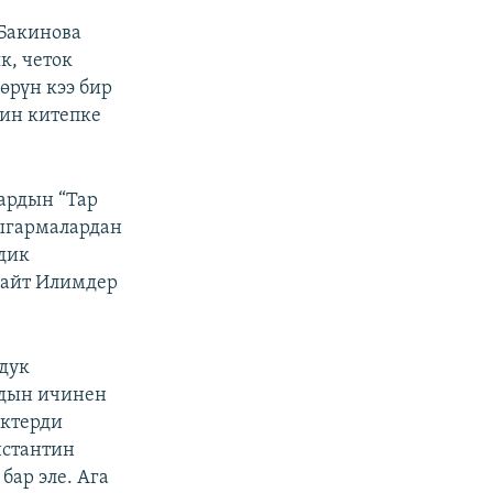
 Бакинова
к, четок
өрүн кээ бир
дин китепке
ардын “Тар
чыгармалардан
дик
лдайт Илимдер
дук
рдын ичинен
иктерди
нстантин
ар эле. Ага