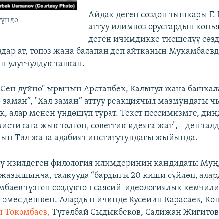
Айдак деген сөздөн тышкары Г.
түндө
аттуу илимпоз орустардын конья
деген ичимдикке тиешелүү сөзд
дар ат, топоз жана балапан деп айтканын Мукамбаев
 улутчулдук тапкан.
“Сен дүйнө” ырынын Арстанбек, Калыгул жана башкал
р заман”, "Хал заман” аттуу реакциячыл мазмундагы 
, алар менен үндөшүп турат. Текст пессимизмге, дин
истикага жык толгон, советтик идеяга жат”, - деп та
ын Тил жана адабият институтундагы жыйында.
дү изилдеген филология илимдеринин кандидаты Муң
азышынча, талкууда “бардыгы 20 киши сүйлөп, ала
мбаев түзгөн сөздүктөн саясий-идеологиялык кемчил
а эмес дешкен. Алардын ичинде Кусейин Карасаев, Ко
ы Токомбаев,
Түгөлбай Сыдыкбеков, Салижан Жигитов б