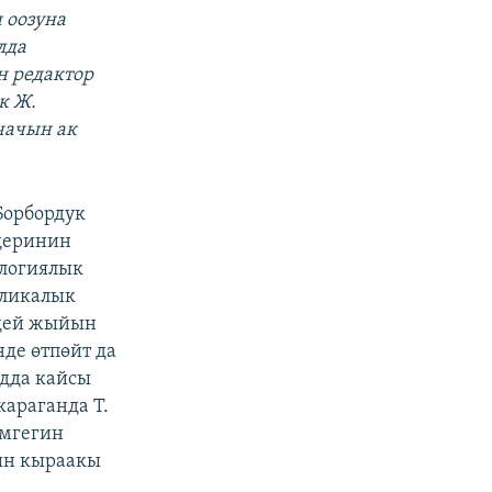
 оозуна
лда
н редактор
к Ж.
чачын ак
орбордук
деринин
ологиялык
бликалык
идей жыйын
де өтпөйт да
адда кайсы
караганда Т.
эмгегин
ын кыраакы