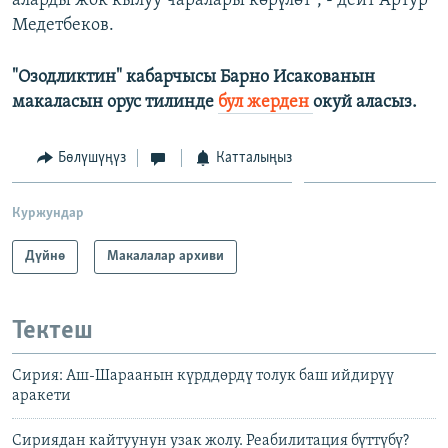
аларды жок кылуу чаралары көрүлөт", - дейт Артур
Медетбеков.
"Озодликтин" кабарчысы Барно Исакованын
макаласын орус тилинде
бул жерден
окуй аласыз.
Бөлүшүңүз
Катталыңыз
Куржундар
Дүйнө
Макалалар архиви
Тектеш
Сирия: Аш-Шараанын күрддөрдү толук баш ийдирүү
аракети
Сириядан кайтуунун узак жолу. Реабилитация бүттүбү?