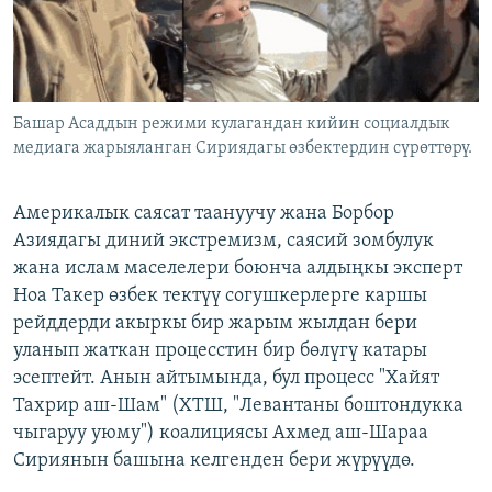
Башар Асаддын режими кулагандан кийин социалдык
медиага жарыяланган Сириядагы өзбектердин сүрөттөрү.
Америкалык саясат таануучу жана Борбор
Азиядагы диний экстремизм, саясий зомбулук
жана ислам маселелери боюнча алдыңкы эксперт
Ноа Такер өзбек тектүү согушкерлерге каршы
рейддерди акыркы бир жарым жылдан бери
уланып жаткан процесстин бир бөлүгү катары
эсептейт. Анын айтымында, бул процесс "Хайят
Тахрир аш-Шам" (ХТШ, "Левантаны боштондукка
чыгаруу уюму") коалициясы Ахмед аш-Шараа
Сириянын башына келгенден бери жүрүүдө.