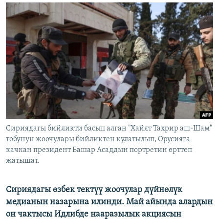
ОНЛАЙН ШЕРИНЕ
ЭЖЕ-СИҢДИЛЕР
АЗАТТЫК+
ЫҢГАЙСЫЗ СУРООЛОР
ЭЕ/АРнун бардык сайттары
Сириядагы бийликти басып алган "Хайят Тахрир аш-Шам"
тобунун жоочулары бийликтен кулатылып, Орусияга
качкан президент Башар Асаддын портретин өрттөп
жатышат.
Сириядагы өзбек тектүү жоочулар дүйнөлүк
медианын назарына илинди. Май айында алардын
он чактысы Идлибде нааразылык акциясын