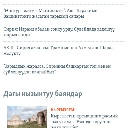
"Өтө курч жигит. Мага жакты". Аш-Шараанын
Вашингтонго жасаган тарыхый сапары
Сирия: Израил абадан сокку урду, Сувейдада элдешүү
жарыяланды
АКШ - Сирия алакасы: Трамп менен Ахмед аш-Шараа
жолукту
"Зарылдык жаралса, Сирияны башкарган топ менен
сүйлөшүүдөн качпайбыз"
Дагы кызыктуу баяндар
КЫРГЫЗСТАН
Кыргызстан кремацияга расмий
тыюу салды. Өлкөдө көрүстөн
жетиштүүбү?