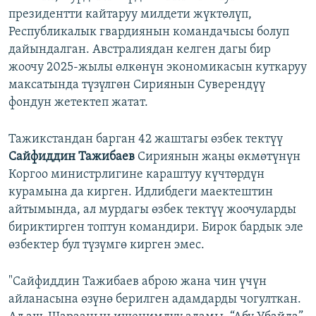
президентти кайтаруу милдети жүктөлүп,
Республикалык гвардиянын командачысы болуп
дайындалган. Австралиядан келген дагы бир
жоочу 2025-жылы өлкөнүн экономикасын куткаруу
максатында түзүлгөн Сириянын Суверендүү
фондун жетектеп жатат.
Тажикстандан барган 42 жаштагы өзбек тектүү
Сайфиддин Тажибаев
Сириянын жаңы өкмөтүнүн
Коргоо министрлигине караштуу күчтөрдүн
курамына да кирген. Идлибдеги маектештин
айтымында, ал мурдагы өзбек тектүү жоочуларды
бириктирген топтун командири. Бирок бардык эле
өзбектер бул түзүмгө кирген эмес.
"Сайфиддин Тажибаев аброю жана чин үчүн
айланасына өзүнө берилген адамдарды чогулткан.