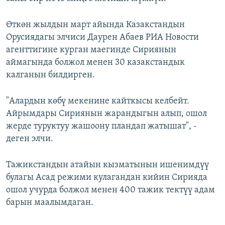
Өткөн жылдын март айында Казакстандын
Орусиядагы элчиси Даурен Абаев РИА Новости
агенттигине курган маегинде Сириянын
аймагында болжол менен 30 казакстандык
калганын билдирген.
"Алардын көбү мекенине кайткысы келбейт.
Айрымдары Сириянын жарандыгын алып, ошол
жерде туруктуу жашоону пландап жатышат", -
деген элчи.
Тажикстандын атайын кызматынын ишенимдүү
булагы Асад режими кулагандан кийин Сирияда
ошол учурда болжол менен 400 тажик тектүү адам
барын маалымдаган.