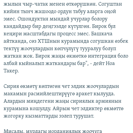
жылын чыр-чатак менен өткөрүшкөн. Согуштан
кийин тынч жашоодо ордун табуу аларга оңой
эмес. Ошондуктан мындай учурлар болору
кандайдыр бир деңгээлде күтүлгөн. Бирок бул
кеңири масштабдагы процесс эмес. Башкача
айтканда, сөз ХТШнын курамында согушкан өзбек
тектүү жоочулардын көпчүлүгү тууралуу болуп
жаткан жок. Бирок жаңы өкмөткө интеграция боло
албай кыйналып жаткандары бар", - дейт Ноа
Такер.
Сирия өкмөтү көптөгөн чет элдик жоочулардын
макамын расмийлештирүүгө аракет кылууда.
Алардын миңдегени жаңы сириялык армиянын
курамына кошулду. Айрым чет элдиктер өкмөттө
жогорку кызматтарды ээлеп турушат.
Мисалы, мурдагы иорданиялык жоочуга