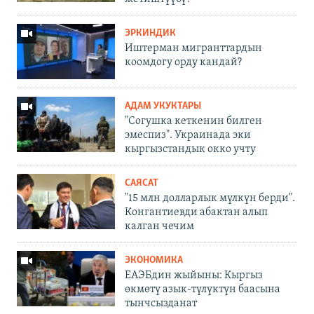
ЭРКИНДИК
Иштерман мигранттардын
коомдогу орду кандай?
АДАМ УКУКТАРЫ
"Согушка кеткенин билген
эмеспиз". Украинада эки
кыргызстандык окко учту
САЯСАТ
"15 млн долларлык мүлкүн берди".
Конгантиевди абактан алып
калган чечим
ЭКОНОМИКА
ЕАЭБдин жыйыны: Кыргыз
өкмөтү азык-түлүктүн баасына
тынчсызданат