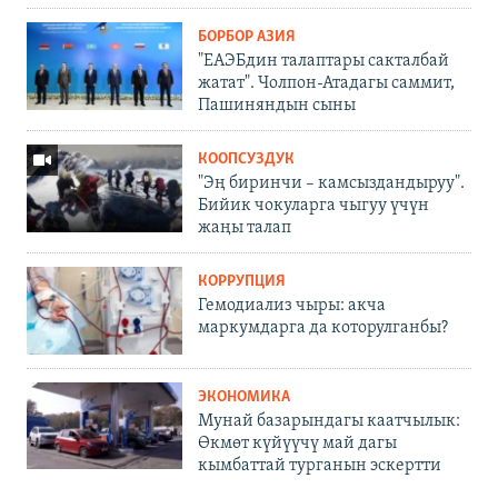
БОРБОР АЗИЯ
"ЕАЭБдин талаптары сакталбай
жатат". Чолпон-Атадагы саммит,
Пашиняндын сыны
КООПСУЗДУК
"Эң биринчи – камсыздандыруу".
Бийик чокуларга чыгуу үчүн
жаңы талап
КОРРУПЦИЯ
Гемодиализ чыры: акча
маркумдарга да которулганбы?
ЭКОНОМИКА
Мунай базарындагы каатчылык:
Өкмөт күйүүчү май дагы
кымбаттай турганын эскертти