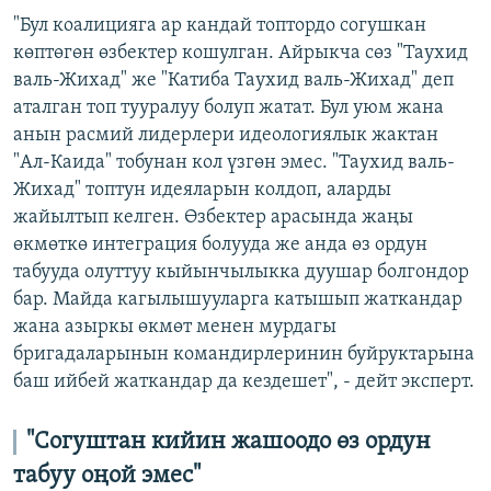
"Бул коалицияга ар кандай топтордо согушкан
көптөгөн өзбектер кошулган. Айрыкча сөз "Таухид
валь-Жихад" же "Катиба Таухид валь-Жихад" деп
аталган топ тууралуу болуп жатат. Бул уюм жана
анын расмий лидерлери идеологиялык жактан
"Ал-Каида" тобунан кол үзгөн эмес. "Таухид валь-
Жихад" топтун идеяларын колдоп, аларды
жайылтып келген. Өзбектер арасында жаңы
өкмөткө интеграция болууда же анда өз ордун
табууда олуттуу кыйынчылыкка дуушар болгондор
бар. Майда кагылышууларга катышып жаткандар
жана азыркы өкмөт менен мурдагы
бригадаларынын командирлеринин буйруктарына
баш ийбей жаткандар да кездешет", - дейт эксперт.
"Согуштан кийин жашоодо өз ордун
табуу оңой эмес"