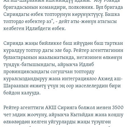
Ал аш-Шараанын ишенимдүү адамы. “Абу Убайда”
бригадасынын командири, полковник. Бул бригада
Сириядагы өзбек топторунун көрүнүктүүсү. Башка
топтордо өзбектер аз", - дейт аты-жөнүн атагысы
келбеген Идлибдеги өзбек.
Сирияда жаңы бийликке баш ийүүдөн баш тарткан
куралдуу топтор дагы эле бар. Рейтер агенттигинин
булактарынын маалыматында, негизинен өлкөнүн
түндүк-батышындагы, айрыкча Идлиб
провинциясындагы согушчан топторду
куралсыздандыруу жана интеграциялоо Ахмед аш-
Шараанын өкмөтү үчүн эң оор маселелердин бири
бойдон калууда.
Рейтер агенттиги АКШ Сирияга болжол менен 3500
чет элдик жоочуну, айрыкча Кытайдан жана коңшу
өлкөлөрдөн келген уйгурларды жаңы түзүлгөн