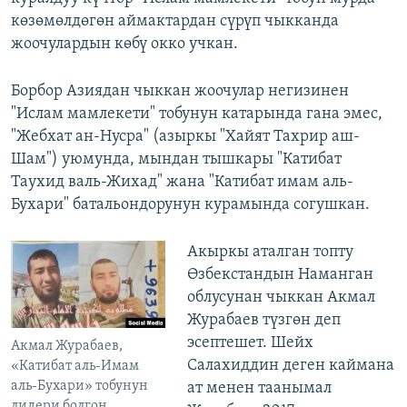
көзөмөлдөгөн аймактардан сүрүп чыкканда
жоочулардын көбү окко учкан.
Борбор Азиядан чыккан жоочулар негизинен
"Ислам мамлекети" тобунун катарында гана эмес,
"Жебхат ан-Нусра" (азыркы "Хайят Тахрир аш-
Шам") уюмунда, мындан тышкары "Катибат
Таухид валь-Жихад" жана "Катибат имам аль-
Бухари" батальондорунун курамында согушкан.
Акыркы аталган топту
Өзбекстандын Наманган
облусунан чыккан Акмал
Журабаев түзгөн деп
эсептешет. Шейх
Акмал Журабаев,
Салахиддин деген каймана
«Катибат аль-Имам
аль-Бухари» тобунун
ат менен таанымал
лидери болгон.