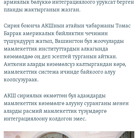
армиялык бөлүккө интеграциялоого уруксат берген
планды жактырганын жазган.
Сирия боюнча АКШнын атайын чабарманы Томас
Баррак америкалык бийликтин чечимин
түшүндүрүп жатып, Вашингтон бул жоочуларды
мамлекеттик институттардын алкагында
көзөмөлдөө оң деп эсептей турганын айткан.
Анткени аларды көзөмөлсүз калтыргандан көрө,
мамлекеттик система ичинде байкоого алуу
коопсузураак.
АКШ сириялык өкмөттөн бул адамдарды
мамлекеттик көзөмөлгө алууну суранганы менен
аларды расмий мамлекеттик түзүмдөргө
интеграциялоону колдогон эмес.