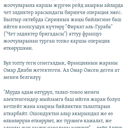
жоочуларына каршы жүргөн рейд акыркы айларда
чет элдиктер арасындагы биринчи операция эмес.
Былтыр октябрда Сириянын жаңы бийлигине баш
ийген коопсуздук күчтөрү "Фиркат аль-Гураба"
("Чет элдиктер бригадасы") аттуу француз
жоочуларынан турган топко каршы операция
өткөрүшкөн.
Бул топту теги сенегалдык, Франциянын жараны
Омар Диаби жетектеген. Ал Омар Омсен деген ат
менен белгилүү.
"Мурда адам өлтүрүп, талап-тоноо менен
алектенгендер мыйзамга баш ийген жаран болуп
кетпейт жана азыркы бийликтин талаптарын
аткарбайт. Ошондуктан алар акырындап же өз
өлкөлөрүнө өткөрүлөт, же түрмөгө камалат, же