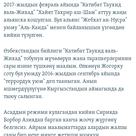
2017-жылдын февраль айында "Катибат Таухид
валь-Жихад" "Хайят Тахрир аш-Шам" аттуу жаңы
альянска кошулган. Бул альянс "Жебхат ан-Нусра"
уюму "Аль-Каида" менен байланышын үзгөндөн
кийин түзүлгөн.
Өзбекстандын бийлиги "Катибат Таухид валь-
Жихад" тобунун мүчөлөрүн жана тарапкерлеринин
сары изине түшкөнү маалым. Өлкөнүн Жогорку
соту бул уюмду 2016-жылдын сентябрь айында
"террордук уюм" деп тааныган. Анын
ишмердүүлүгүнө Кыргызстандын аймагында да
тыюу салынган.
Асаддын режими кулагандан кийин Сирияда
Борбор Азиядан барган канча жоочу жүргөнү
белгисиз. Айрым маалыматтарда алардын жалпы
саны бир нече миңге жетиши мүмкүн.