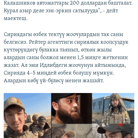
Калашников автоматтары 200 доллардан башталат.
Курал азыр деле ээн-эркин сатылууда", - дейт
маектеш.
Сириядагы өзбек тектүү жоочулардын так саны
белгисиз. Рейтер агенттиги сириялык коопсуздук
күчтөрүндөгү булакка таянып, өткөн жылы
алардын саны болжол менен 1,5 миңге жеткенин
жазат. Ал эми Идлибдеги жоочунун айтымында,
Сирияда 4–5 миңдей өзбек болушу мүмкүн.
Алардын көбү үй-бүлөсү менен жашайт.