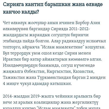
Сирияга кантип барышкан жана өлкөдө
канчоо калды?
Чет өлкөлүк жоочулар анын ичинен Борбор Азия
өлкөлөрүнөн баргандар Сирияда 2011–2012-
жылдардагы жарандык согуштун биринчи
этабында пайда болгон. Алар радикалдуу исламчыл
топторго, айрыкча "Ислам мамлекетине" кошулган.
Бул террордук уюм ошол кезде Сирия менен
Ирактын бир катар аймактарын көзөмөлгө алган.
Изилдөөчүлөрдүн баамында, согуш күчөгөндө
жаңжалга Өзбекстан, Кыргызстан, Казакстан,
Тажикстан жана Түркмөнстандан барган 2 миңден
4 миңге чукул адамдар катышкан.
2014-жылдан 2019-жылга чейинки аралыкта бир
нече эл аралык коалициялар жана жергиликтүү
куралдуу күчтөр "Ислам мамлекети" тобун мурда