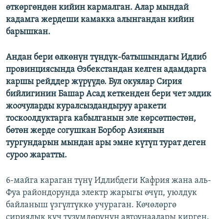
өткөргөндөн кийин кармалган. Алар мындай
кадамга жердеши камакка алынгандан кийин
барышкан.
Андан бери өлкөнүн түндүк-батышындагы Идлиб
провинциясында Өзбекстандан келген адамдарга
каршы рейддер жүрүүдө. Бул окуялар Сирия
бийлигинин Башар Асад кеткенден бери чет элдик
жоочуларды куралсыздандыруу аракети
тоскоолдуктарга кабылганын эле көрсөтпөстөн,
бөтөн жерде согушкан Борбор Азиянын
тургундарын мындан ары эмне күтүп турат деген
суроо жаратты.
6-майга караган түнү Идлибдеги Кафрия жана аль-
Фуа райондорунда электр жарыгы өчүп, уюлдук
байланыш үзгүлтүккө учураган. Көчөлөргө
сириялык күч түзүмдөрүнүн автоунаалары кирген.