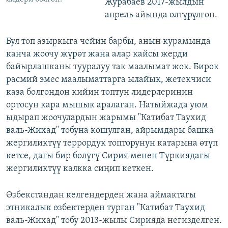
Журабаев 2017-жылдын
апрель айында өлтүрүлгөн.
Бул топ азыркыга чейин барбы, анын курамында
канча жоочу жүрөт жана алар кайсы жерди
байырлашканы тууралуу так маалымат жок. Бирок
расмий эмес маалыматтарга ылайык, жетекчиси
каза болгондон кийин топтун лидерлеринин
ортосун кара мышык аралаган. Натыйжада уюм
ыдырап жоочулардын жарымы "Катибат Таухид
валь-Жихад" тобуна кошулган, айрымдары башка
жергиликтүү террордук топторунун катарына өтүп
кетсе, дагы бир бөлүгү Сирия менен Түркиядагы
жергиликтүү калкка сиңип кеткен.
Өзбекстандан келгендерден жана аймактагы
этникалык өзбектерден турган "Катибат Таухид
валь-Жихад" тобу 2013-жылы Сирияда негизделген.