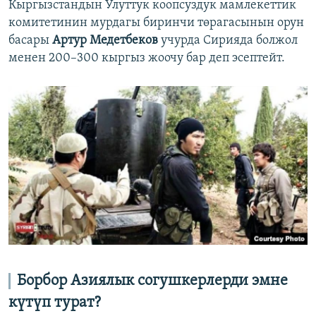
Кыргызстандын Улуттук коопсуздук мамлекеттик
комитетинин мурдагы биринчи төрагасынын орун
басары
Артур Медетбеков
учурда Сирияда болжол
менен 200–300 кыргыз жоочу бар деп эсептейт.
Борбор Азиялык согушкерлерди эмне
күтүп турат?