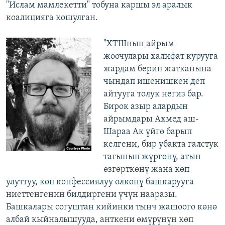
"Ислам мамлекетти" тобуна каршы эл аралык
коалицияга кошулган.
"ХТШнын айрым
жоочулары халифат курууга
жардам берип жатканына
чындап ишенишкен деп
айтууга толук негиз бар.
Бирок азыр алардын
айрымдары Ахмед аш-
Шараа Ак үйгө барып
келгени, бир убакта галстук
тагынып жүргөнү, атын
өзгөрткөнү жана көп
улуттуу, көп конфессиялуу өлкөнү башкарууга
ниеттенгенин билдиргени үчүн нааразы.
Башкалары согуштан кийинки тынч жашоого көнө
албай кыйналышууда, анткени өмүрүнүн көп