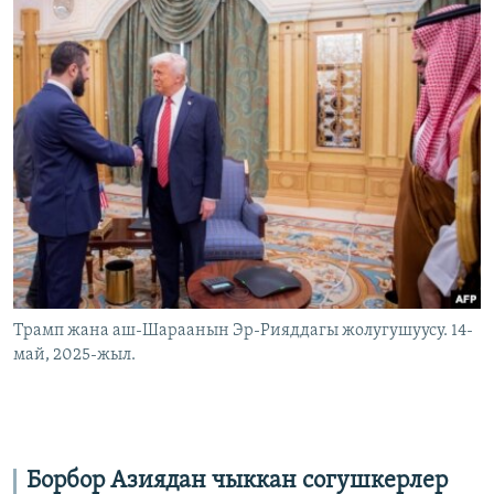
Трамп жана аш-Шараанын Эр-Рияддагы жолугушуусу. 14-
май, 2025-жыл.
Борбор Азиядан чыккан согушкерлер