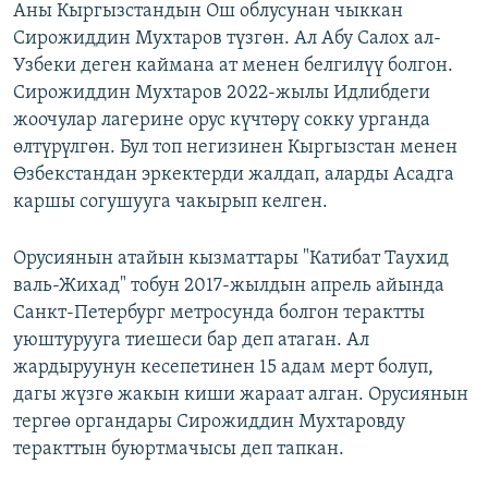
Аны Кыргызстандын Ош облусунан чыккан
Сирожиддин Мухтаров түзгөн. Ал Абу Салох ал-
Узбеки деген каймана ат менен белгилүү болгон.
Сирожиддин Мухтаров 2022-жылы Идлибдеги
жоочулар лагерине орус күчтөрү сокку урганда
өлтүрүлгөн. Бул топ негизинен Кыргызстан менен
Өзбекстандан эркектерди жалдап, аларды Асадга
каршы согушууга чакырып келген.
Орусиянын атайын кызматтары "Катибат Таухид
валь-Жихад" тобун 2017-жылдын апрель айында
Санкт-Петербург метросунда болгон терактты
уюштурууга тиешеси бар деп атаган. Ал
жардыруунун кесепетинен 15 адам мерт болуп,
дагы жүзгө жакын киши жараат алган. Орусиянын
тергөө органдары Сирожиддин Мухтаровду
теракттын буюртмачысы деп тапкан.