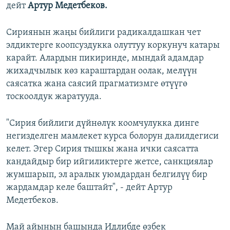
дейт
Артур Медетбеков.
Сириянын жаңы бийлиги радикалдашкан чет
элдиктерге коопсуздукка олуттуу коркунуч катары
карайт. Алардын пикиринде, мындай адамдар
жихадчылык көз караштардан оолак, мелүүн
саясатка жана саясий прагматизмге өтүүгө
тоскоолдук жаратууда.
"Сирия бийлиги дүйнөлүк коомчулукка динге
негизделген мамлекет курса болорун далилдегиси
келет. Эгер Сирия тышкы жана ички саясатта
кандайдыр бир ийгиликтерге жетсе, санкциялар
жумшарып, эл аралык уюмдардан белгилүү бир
жардамдар келе баштайт", - дейт Артур
Медетбеков.
Май айынын башында Идлибде өзбек