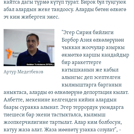
кайтса дагы түрмө күтүп турат. Бирок бул туңгуюк
абал алардын жеке тандоосу. Аларды бөтөн өлкөгө
эч ким жиберген эмес.
"Эгер Сирия бийлиги
Борбор Азия өлкөлөрүнөн
чыккан жоочулар азыркы
өкмөткө каршы кандайдыр
бир аракеттерге
катышканын же кабыл
Артур Медетбеков
алынгыс деп эсептелген
кылмыштарга барганын
аныктаса, аларды өз өлкөлөрүнө депортация кылат.
Албетте, мекенине келгенден кийин алардын
баары суракка алынат. Эгер террордук уюмдарга
тиешеси бар экени тастыкталса, кылмыш
жоопкерчилигине тартылат. Алар ким болбосун,
катуу жаза алат. Жаза мөөнөтү узакка созулат", -