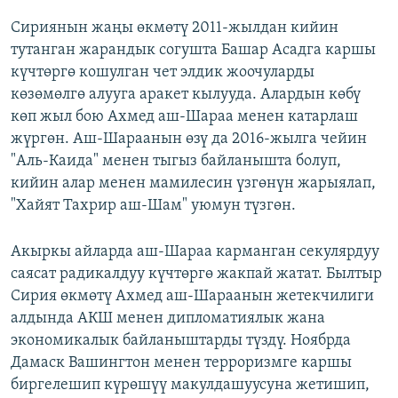
Сириянын жаңы өкмөтү 2011-жылдан кийин
тутанган жарандык согушта Башар Асадга каршы
күчтөргө кошулган чет элдик жоочуларды
көзөмөлгө алууга аракет кылууда. Алардын көбү
көп жыл бою Ахмед аш-Шараа менен катарлаш
жүргөн. Аш-Шараанын өзү да 2016-жылга чейин
"Аль-Каида" менен тыгыз байланышта болуп,
кийин алар менен мамилесин үзгөнүн жарыялап,
"Хайят Тахрир аш-Шам" уюмун түзгөн.
Акыркы айларда аш-Шараа карманган секулярдуу
саясат радикалдуу күчтөргө жакпай жатат. Былтыр
Сирия өкмөтү Ахмед аш-Шараанын жетекчилиги
алдында АКШ менен дипломатиялык жана
экономикалык байланыштарды түздү. Ноябрда
Дамаск Вашингтон менен терроризмге каршы
биргелешип күрөшүү макулдашуусуна жетишип,