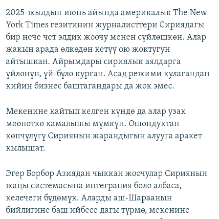
2025-жылдын июнь айында америкалык The New
York Times гезитинин журналисттери Сириядагы
бир нече чет элдик жоочу менен сүйлөшкөн. Алар
жакын арада өлкөдөн кетүү ою жоктугун
айтышкан. Айрымдары сириялык аялдарга
үйлөнүп, үй-бүлө курган. Асад режими кулагандан
кийин бизнес баштагандары да жок эмес.
Мекенине кайтып келген күндө да алар узак
мөөнөткө камалышы мүмкүн. Ошондуктан
көпчүлүгү Сириянын жарандыгын алууга аракет
кылышат.
Эгер Борбор Азиядан чыккан жоочулар Сириянын
жаңы системасына интеграция боло албаса,
келечеги бүдөмүк. Аларды аш-Шараанын
бийлигине баш ийбесе дагы түрмө, мекенине