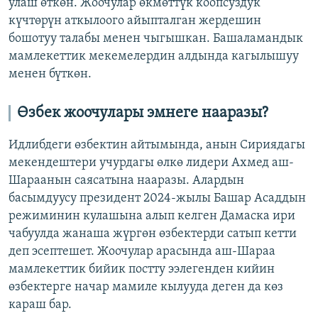
улаш өткөн. Жоочулар өкмөттүк коопсуздук
күчтөрүн аткылоого айыпталган жердешин
бошотуу талабы менен чыгышкан. Башаламандык
мамлекеттик мекемелердин алдында кагылышуу
менен бүткөн.
Өзбек жоочулары эмнеге нааразы?
Идлибдеги өзбектин айтымында, анын Сириядагы
мекендештери учурдагы өлкө лидери Ахмед аш-
Шараанын саясатына нааразы. Алардын
басымдуусу президент 2024-жылы Башар Асаддын
режиминин кулашына алып келген Дамаска ири
чабуулда жанаша жүргөн өзбектерди сатып кетти
деп эсептешет. Жоочулар арасында аш-Шараа
мамлекеттик бийик постту ээлегенден кийин
өзбектерге начар мамиле кылууда деген да көз
караш бар.