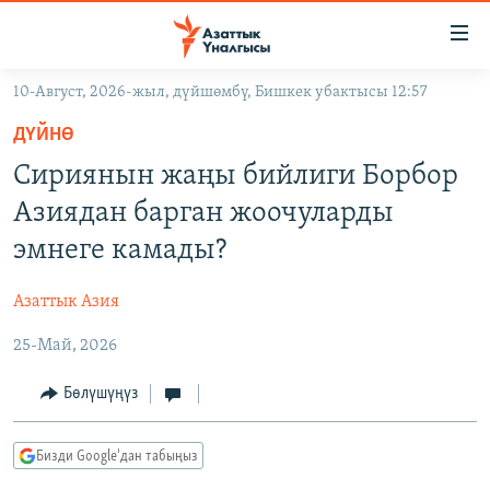
Линктер
Мазмунга
өтүңүз
10-Август, 2026-жыл, дүйшөмбү, Бишкек убактысы 12:57
Навигацияга
ЖАҢЫЛЫКТАР
өтүңүз
ДҮЙНӨ
КЫРГЫЗСТАН
Издөөгө
Сириянын жаңы бийлиги Борбор
салыңыз
ДҮЙНӨ
КЫРГЫЗСТАН
Азиядан барган жоочуларды
УКРАИНА
САЯСАТ
ДҮЙНӨ
эмнеге камады?
АТАЙЫН ИЛИКТӨӨ
ЭКОНОМИКА
БОРБОР АЗИЯ
Азаттык Азия
ТВ ПРОГРАММАЛАР
МАДАНИЯТ
25-Май, 2026
ПОДКАСТ
БҮГҮН АЗАТТЫКТА
ӨЗГӨЧӨ ПИКИР
ЭКСПЕРТТЕР ТАЛДАЙТ
Бөлүшүңүз
БИЗ ЖАНА ДҮЙНӨ
Русский
Бизди Google'дан табыңыз
ДАНИСТЕ