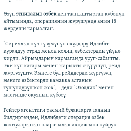
Өзүн
этникалык өзбек
деп тааныштырган күбөнүн
айтымында, операциянын жүрүшүндө анын 18
жердеши кармалган.
"Сириялык күч түзүмүнүн өкүлдөрү Идлибге
куралдуу отряд менен келип, өзбектердин үйүнө
кирди. Айрымдарын кармаганда уруп-сабашты.
Эки күн катары менен жарыкты өчүрүшүп, рейд
жүргүзүштү. Эмнеге бул рейддерди жүргүзүп,
эмнеге өзбектерди камакка алганын
түшүндүрүшкөн жок", - деди "Озодлик" менен
маегинде окуянын күбөсү.
Рейтер агенттиги расмий булактарга таянып
билдиргендей, Идлибдеги операция өзбек
жоочуларынын нааразылык акциясына куйрук