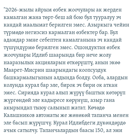
"2026-жылы айрым өзбек жоочулары ак жерден
камалган жана төрт-беш ай бою бул тууралуу эч
кандай маалымат берилген эмес. Азыркыга чейин
түрмөдө негизсиз кармалган өзбектер бар. Бул
адамдар эмне себептен камалганына эч кандай
түшүндүрмө берилген эмес. Ошондуктан өзбек
жоочулары Идлиб шаарында бир нече жолу
нааразылык акцияларын өткөрүштү, анын экөө
Маарет-Мисрин шаарындагы коопсуздук
башкармалыгынын алдында болду. Ооба, алардын
колунда курал бар эле, бирок эч бири ок аткан
эмес. Сирияда курал алып жүрүү баштык көтөрүп
жүргөндөй эле кадыресе көрүнүш, азыр гана
акырындап тыюу салынып жатат. Көчөдө
Калашников автоматы же жөнөкөй тапанча менен
эле басып жүрүшчү. Курал Идлибдеги дүкөндөрдө
ачык сатылчу. Тапанчалардын баасы 150, ал эми