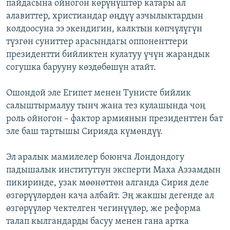
пайдасына ойногон көрүнүштөр катары ал
алавиттер, христиандар өңдүү азчылыктардын
колдоосуна ээ экендигин, калктын көпчүлүгүн
түзгөн суниттер арасындагы оппоненттери
президентти бийликтен кулатуу үчүн жарандык
согушка барууну көздөбөшүн атайт.
Ошондой эле Египет менен Тунисте бийлик
салыштырмалуу тынч жана тез кулашында чоң
роль ойногон – фактор армиянын президенттен бат
эле баш тартышы Сирияда күмөндүү.
Эл аралык мамилелер боюнча Лондондогу
падышалык институттун эксперти Маха Аззамдын
пикиринде, узак мөөнөттөн алганда Сирия деле
өзгөрүүлөрдөн кача албайт. Эң жакшы дегенде ал
өзгөрүүлөр чектелген чегинүүлөр, же реформа
талап кылгандарды басуу менен гана артка