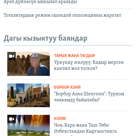
Араб дүйнөсүн ыңкылап аралады
Тоталитардык режим ошондой оппозицияны жаратат
Дагы кызыктуу баяндар
ТАРЫХ ЖАНА ТАГДЫР
Үркүндү эскерүү: Кадыр мерген
кантип жол тоскон?
БОРБОР АЗИЯ
"Борбор Азия Шенгени": Туризм
чөлкөмдү байытабы?
КООМ
Чоң-Кара жана Таш-Төбө:
Өзбекстандан Кыргызстанга