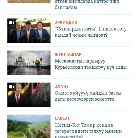
өткөн айылдарда каттоо иши
башталды
ЭРКИНДИК
"75чилердин каты": Бишкек соту
кандай чечим чыгарат?
ЖУРТТАШТАР
Москвадагы жардыруу:
Курьерлерди текшерүү күч алды
ЭЛ ҮНҮ
Өкмөт күйүүчү майдын баасы
дагы көтөрүлөрүн эскертти
САЯСАТ
Жетим-Тоо: Темир кендин
тегерегиндеги талкуу эмнени
каңкуулайт?