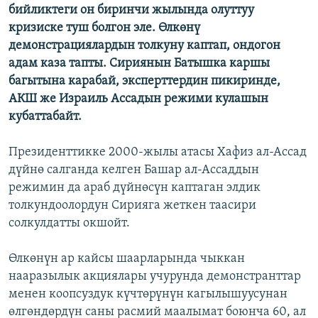
бийликтеги он биринчи жылында олуттуу
кризиске туш болгон эле. Өлкөнү
демонстрациялардын толкуну каптап, ондогон
адам каза тапты. Сириянын Батышка каршы
багытына карабай, эксперттердин пикиринде,
АКШ же Израиль Ассадын режими кулашын
кубаттабайт.
Президенттикке 2000-жылы атасы Хафиз ал-Ассад
дүйнө салганда келген Башар ал-Ассаддын
режимин да араб дүйнөсүн каптаган элдик
толкундоолордун Сирияга жеткен таасири
солкулдатты окшойт.
Өлкөнүн ар кайсы шаарларында чыккан
нааразылык акциялары учурунда демонстранттар
менен коопсуздук күчтөрүнүн кагылышуусунан
өлгөндөрдүн саны расмий маалымат боюнча 60, ал