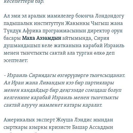
кесепеттери бар.
Ал эми эл аралык мамилелер боюнча Лондондогу
падышалык институттун Жакынкы Чыгыш жана
Түндүк Африка программасынын директор орун
басары
Маха Аззамдын
айтымында, Сирия
душмандашып келе жатканына карабай Израиль
менен тынчтыкты сактай ала турган өлкө деп
эсептелет:
- Израиль Сириядагы өзгөрүүлөргө тынчсызданат.
Ал Иран жана Ливандын кээ бир партиялары
менен кандайдыр бир деңгээлде союздаш болуп
келгенине карабай Израиль менен тынчтыкты
сактай алуучу мамлекет катары каралат.
Америкалык эксперт Жоуша Лэндис мындан
сырткары азыркы кризисте Башар Ассаддын