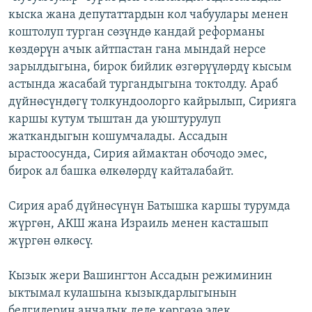
кыска жана депутаттардын кол чабуулары менен
коштолуп турган сөзүндө кандай реформаны
көздөрүн ачык айтпастан гана мындай нерсе
зарылдыгына, бирок бийлик өзгөрүүлөрдү кысым
астында жасабай тургандыгына токтолду. Араб
дүйнөсүндөгү толкундоолорго кайрылып, Сирияга
каршы кутум тыштан да уюштурулуп
жаткандыгын кошумчалады. Ассадын
ырастоосунда, Сирия аймактан обочодо эмес,
бирок ал башка өлкөлөрдү кайталабайт.
Сирия араб дүйнөсүнүн Батышка каршы турумда
жүргөн, АКШ жана Израиль менен касташып
жүргөн өлкөсү.
Кызык жери Вашингтон Ассадын режиминин
ыктымал кулашына кызыкдарлыгынын
белгилерин анчалык деле көргөзө элек.