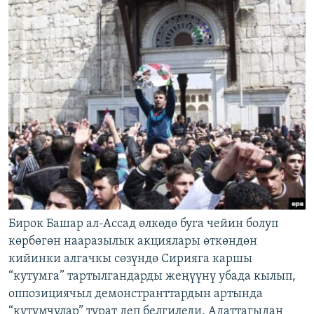
Бирок Башар ал-Ассад өлкөдө буга чейин болуп
көрбөгөн нааразылык акциялары өткөндөн
кийинки алгачкы сөзүндө Сирияга каршы
“кутумга” тартылгандарды жеңүүнү убада кылып,
оппозициячыл демонстранттардын артында
“кутумчулар” турат деп белгиледи. Адаттагыдан