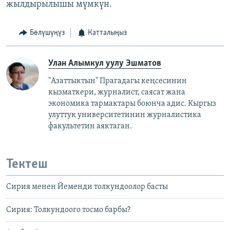
жылдырылышы мүмкүн.
Бөлүшүңүз
Катталыңыз
Улан Алымкул уулу Эшматов
"Азаттыктын" Прагадагы кеңсесинин
кызматкери, журналист, саясат жана
экономика тармактары боюнча адис. Кыргыз
улуттук университетинин журналистика
факультетин аяктаган.
Тектеш
Сирия менен Йеменди толкундоолор басты
Сирия: Толкундоого тосмо барбы?