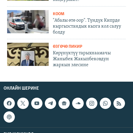
КООМ
"Абалы өтө оор". Түндүк Кипрде
кыргызстандык кызга кол салуу
болду
ӨЗГӨЧӨ ПИКИР
Көрүнүктүү тарыхнаамачы
Жаныбек Жакыпбековдун
жаркын элесине
ОНЛАЙН ШЕРИНЕ