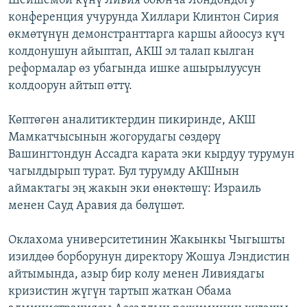
Шейшемби күнү Ливия боюнча Лондондогу
конференция учурунда Хиллари Клинтон Сирия
өкмөтүнүн демонстранттарга каршы айоосуз күч
колдонушун айыптап, АКШ эл талап кылган
реформалар өз убагында ишке ашырылуусун
колдоорун айтып өттү.
Көптөгөн аналитиктердин пикиринде, АКШ
Мамкатчысынын жогорудагы сөздөрү
Вашингтондун Ассадга карата эки кырдуу турумун
чагылдырып турат. Бул турумду АКШнын
аймактагы эң жакын эки өнөктөшү: Израиль
менен Сауд Аравия да бөлүшөт.
Оклахома университетинин Жакынкы Чыгышты
изилдөө борборунун директору Жошуа Лэндистин
айтымында, азыр бир колу менен Ливиядагы
кризистин жүгүн тартып жаткан Обама