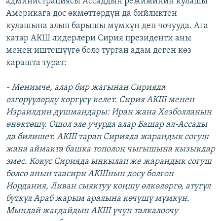
администрациясы Ассаддын режиминин кулашы
Америкага дос өкмөттөрдүн да бийликтен
кулашына алып барышы мүмкүн деп чочууда. Ага
катар АКШ лидерлери Сирия президенти аны
менен иштешүүгө боло турган адам деген көз
карашта турат:
- Менимче, алар бир жагынан Сирияда
өзгөрүүлөрдү көргүсү келет. Сирия АКШ менен
Израилдин душмандары: Иран жана Хезболланын
өнөктөшү. Ошол эле учурда алар Башар ал-Ассады
да билишет. АКШ тарап Сирияда жарандык согуш
жана аймакта башка тополоң чыгышына кызыкдар
эмес. Кокус Сирияда ыңкылап же жарандык согуш
болсо анын таасири АКШнын досу болгон
Иордания, Ливан сыяктуу коңшу өлкөлөргө, атүгүл
бүткүл Араб жарым аралына көчүшү мүмкүн.
Мындай жагдайдын АКШ үчүн талкалоочу