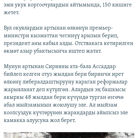
эми укук коргоочулардын айтымында, 150 кишиге
жетет.
Бул окуялардын артынан өлкөнүн премьер-
министри кызматтан чегинүү арызын берип,
президент аны кабыл алды. Отствакага кетирилген
өкмөт азыр убактысынча иштеп жатат.
Мунун артынан Сирияны ата-бала Ассаддар
бийлеп келген отуз жылдан бери биринчи ирет
өлкөнү либералдаштырууну караган реформалар
жарыяланат деп күтүлгөн. Алардын эң башкысы
акыркы 48 жылдан бери күчүндө турган өзгөчө
абал мыйзамынын жоюлушу эле. Ал мыйзам
коопсуздук күчтөрүнөн жарандарды айыпсыз эле
камакка алуусуна жол берет.