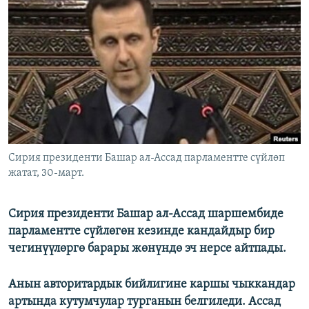
ОНЛАЙН ШЕРИНЕ
ЭЖЕ-СИҢДИЛЕР
АЗАТТЫК+
ЫҢГАЙСЫЗ СУРООЛОР
ЭЕ/АРнун бардык сайттары
Сирия президенти Башар ал-Ассад парламентте сүйлөп
жатат, 30-март.
Сирия президенти Башар ал-Ассад шаршембиде
парламентте сүйлөгөн кезинде кандайдыр бир
чегинүүлөргө барары жөнүндө эч нерсе айтпады.
Анын авторитардык бийлигине каршы чыккандар
артында кутумчулар турганын белгиледи. Ассад