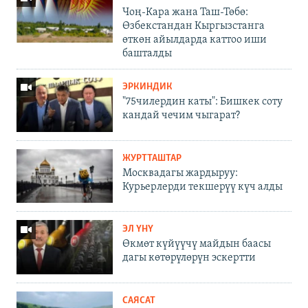
Чоң-Кара жана Таш-Төбө:
Өзбекстандан Кыргызстанга
өткөн айылдарда каттоо иши
башталды
ЭРКИНДИК
"75чилердин каты": Бишкек соту
кандай чечим чыгарат?
ЖУРТТАШТАР
Москвадагы жардыруу:
Курьерлерди текшерүү күч алды
ЭЛ ҮНҮ
Өкмөт күйүүчү майдын баасы
дагы көтөрүлөрүн эскертти
САЯСАТ