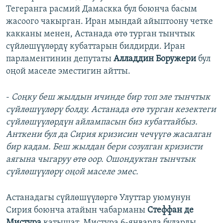
Тегеранга расмий Дамаскка бул боюнча басым
жасоого чакырган. Иран мындай айыптоону четке
какканы менен, Астанада өтө турган тынчтык
сүйлөшүүлөрдү кубаттарын билдирди. Иран
парламентинин депутаты
Алладдин Боружери
бул
оңой маселе эместигин айтты.
-
Соңку беш жылдын ичинде бир топ эле тынчтык
сүйлөшүүлөрү болду. Астанада өтө турган кезектеги
сүйлөшүүлөрдүн айлампасын биз кубаттайбыз.
Анткени бул да Сирия кризисин чечүүгө жасалган
бир кадам. Беш жылдан бери созулган кризисти
аягына чыгаруу өтө оор. Ошондуктан тынчтык
сүйлөшүүлөрү оңой маселе эмес.
Астанадагы сүйлөшүүлөргө Улуттар уюмунун
Сирия боюнча атайын чабарманы
Стеффан де
Мистура
катышат. Мистура 6-январда буларды