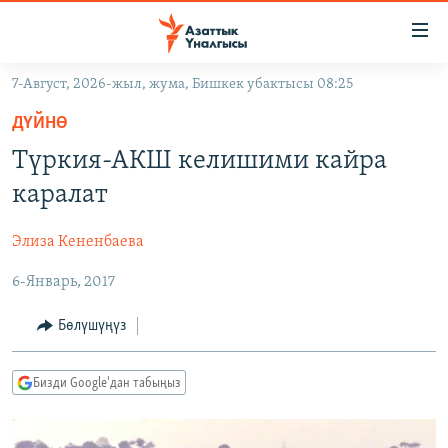
Линктер
Мазмунга
өтүңүз
7-Август, 2026-жыл, жума, Бишкек убактысы 08:25
Навигацияга
ЖАҢЫЛЫКТАР
өтүңүз
ДҮЙНӨ
КЫРГЫЗСТАН
Издөөгө
Түркия-АКШ келишими кайра
салыңыз
ДҮЙНӨ
КЫРГЫЗСТАН
каралат
УКРАИНА
САЯСАТ
ДҮЙНӨ
Элиза Кененбаева
АТАЙЫН ИЛИКТӨӨ
ЭКОНОМИКА
БОРБОР АЗИЯ
6-Январь, 2017
ТВ ПРОГРАММАЛАР
МАДАНИЯТ
ПОДКАСТ
БҮГҮН АЗАТТЫКТА
Бөлүшүңүз
ӨЗГӨЧӨ ПИКИР
ЭКСПЕРТТЕР ТАЛДАЙТ
Бизди Google'дан табыңыз
БИЗ ЖАНА ДҮЙНӨ
Русский
ДАНИСТЕ