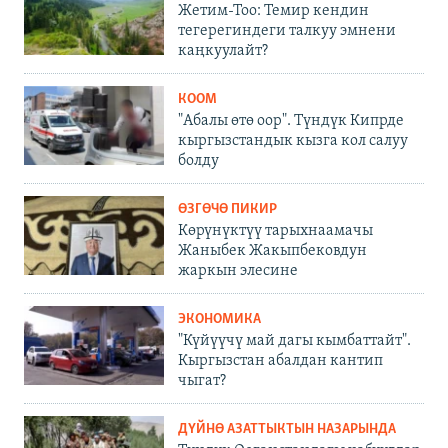
Жетим-Тоо: Темир кендин
тегерегиндеги талкуу эмнени
каңкуулайт?
КООМ
"Абалы өтө оор". Түндүк Кипрде
кыргызстандык кызга кол салуу
болду
ӨЗГӨЧӨ ПИКИР
Көрүнүктүү тарыхнаамачы
Жаныбек Жакыпбековдун
жаркын элесине
ЭКОНОМИКА
"Күйүүчү май дагы кымбаттайт".
Кыргызстан абалдан кантип
чыгат?
ДҮЙНӨ АЗАТТЫКТЫН НАЗАРЫНДА