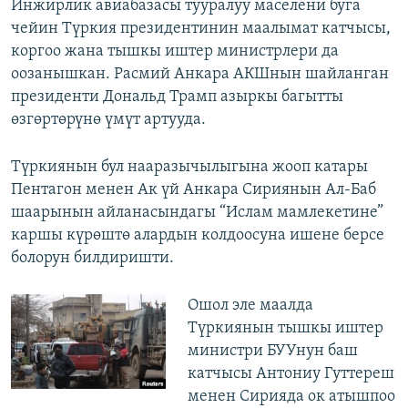
Инжирлик авиабазасы тууралуу маселени буга
чейин Түркия президентинин маалымат катчысы,
коргоо жана тышкы иштер министрлери да
оозанышкан. Расмий Анкара АКШнын шайланган
президенти Дональд Трамп азыркы багытты
өзгөртөрүнө үмүт артууда.
Түркиянын бул нааразычылыгына жооп катары
Пентагон менен Ак үй Анкара Сириянын Ал-Баб
шаарынын айланасындагы “Ислам мамлекетине”
каршы күрөштө алардын колдоосуна ишене берсе
болорун билдиришти.
Ошол эле маалда
Түркиянын тышкы иштер
министри БУУнун баш
катчысы Антониу Гуттереш
менен Сирияда ок атышпоо