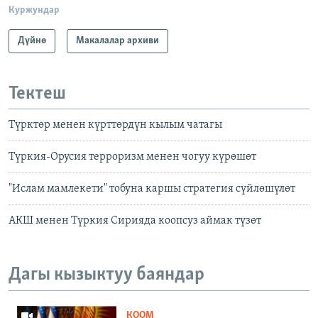
Куржундар
Дүйнө
Макалалар архиви
Тектеш
Түрктөр менен күрттөрдүн кылым чатагы
Түркия-Орусия терроризм менен чогуу күрөшөт
"Ислам мамлекети" тобуна каршы стратегия сүйлөшүлөт
АКШ менен Түркия Сирияда коопсуз аймак түзөт
Дагы кызыктуу баяндар
КООМ