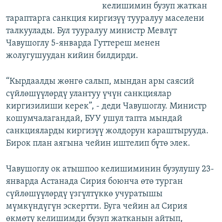
келишимин бузуп жаткан
тараптарга санкция киргизүү тууралуу маселени
талкуулады. Бул тууралуу министр Мевлүт
Чавушоглу 5-январда Гуттереш менен
жолугушуудан кийин билдирди.
“Кырдаалды жөнгө салып, мындан ары саясий
сүйлөшүүлөрдү улантуу үчүн санкциялар
киргизилиши керек”, - деди Чавушоглу. Министр
кошумчалагандай, БУУ ушул тапта мындай
санкцияларды киргизүү жолдорун караштырууда.
Бирок план аягына чейин иштелип бүтө элек.
Чавушоглу ок атышпоо келишиминин бузулушу 23-
январда Астанада Сирия боюнча өтө турган
сүйлөшүүлөрдү үзгүлтүккө учуратышы
мүмкүндүгүн эскертти. Буга чейин ал Сирия
өкмөтү келишимди бузуп жатканын айтып,