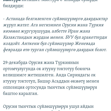
билдирди:
-
Астанада белгиленген сүйлөшүүлөргө даярдыктар
жүрүп жатат. Ага негизинен Орусия жана Түркия
көзөмөл жүргүзүшүүдө, албетте Иран жана
Казакстандын жардам менен. БУУ бул аракеттерди
колдойт. Анткени бул сүйлөшүүлөр Женевада
февралда өтө турган сүйлөшүүлөргө даярдык болот
.
29-декабрда Орусия жана Түркиянын
ортомчулугунда ок атууну токтотуу боюнча
келишимге жетишилген. Анда Сириядагы ок
атууну токтотуп, Башар Асаддын өкмөтү менен
оппозиция ортосунда тынчтык сүйлөшүүлөрүн
баштоо каралган.
Орусия тынчтык сүйлөшүүлөрүн ушул айдын