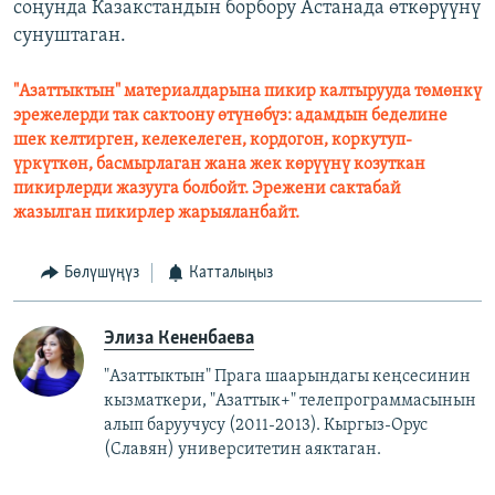
соңунда Казакстандын борбору Астанада өткөрүүнү
сунуштаган.
"Азаттыктын" материалдарына пикир калтырууда төмөнкү
эрежелерди так сактоону өтүнөбүз: адамдын беделине
шек келтирген, келекелеген, кордогон, коркутуп-
үркүткөн, басмырлаган жана жек көрүүнү козуткан
пикирлерди жазууга болбойт. Эрежени сактабай
жазылган пикирлер жарыяланбайт.
Бөлүшүңүз
Катталыңыз
Элиза Кененбаева
"Азаттыктын" Прага шаарындагы кеңсесинин
кызматкери, "Азаттык+" телепрограммасынын
алып баруучусу (2011-2013).
Кыргыз-Орус
(Славян)
университетин аяктаган.