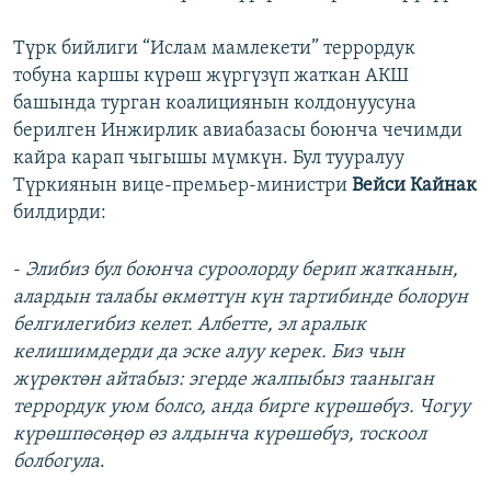
Түрк бийлиги “Ислам мамлекети” террордук
тобуна каршы күрөш жүргүзүп жаткан АКШ
башында турган коалициянын колдонуусуна
берилген Инжирлик авиабазасы боюнча чечимди
кайра карап чыгышы мүмкүн. Бул тууралуу
Түркиянын вице-премьер-министри
Вейси Кайнак
билдирди:
-
Элибиз бул боюнча суроолорду берип жатканын,
алардын талабы өкмөттүн күн тартибинде болорун
белгилегибиз келет. Албетте, эл аралык
келишимдерди да эске алуу керек. Биз чын
жүрөктөн айтабыз: эгерде жалпыбыз тааныган
террордук уюм болсо, анда бирге күрөшөбүз. Чогуу
күрөшпөсөңөр өз алдынча күрөшөбүз, тоскоол
болбогула
.