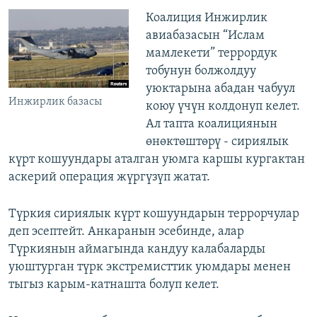
Коалиция Инжирлик
авиабазасын “Ислам
мамлекети” террордук
тобунун болжолдуу
уюктарына абадан чабуул
Инжирлик базасы
коюу үчүн колдонуп келет.
Ал тапта коалициянын
өнөктөштөрү - сириялык
күрт кошуундары аталган уюмга каршы кургактан
аскерий операция жүргүзүп жатат.
Түркия сириялык күрт кошуундарын террорчулар
деп эсептейт. Анкаранын эсебинде, алар
Түркиянын аймагында кандуу калабаларды
уюштурган түрк экстремисттик уюмдары менен
тыгыз карым-катнашта болуп келет.