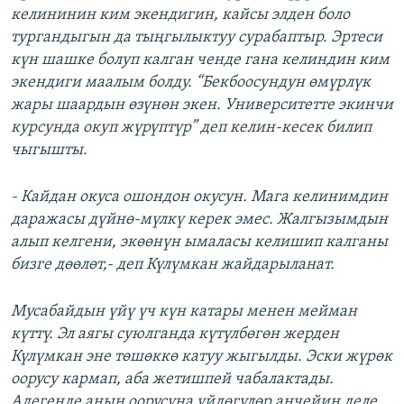
келининин ким экендигин, кайсы элден боло
тургандыгын да тыңгылыктуу сурабаптыр. Эртеси
күн шашке болуп калган ченде гана келиндин ким
экендиги маалым болду. “Бекбоосундун өмүрлүк
жары шаардын өзүнөн экен. Университетте экинчи
курсунда окуп жүрүптүр” деп келин-кесек билип
чыгышты.
- Кайдан окуса ошондон окусун. Мага келинимдин
даражасы дүйнө-мүлкү керек эмес. Жалгызымдын
алып келгени, экөөнүн ымаласы келишип калганы
бизге дөөлөт,- деп Күлүмкан жайдарыланат.
Мусабайдын үйү үч күн катары менен мейман
күттү. Эл аягы суюлганда күтүлбөгөн жерден
Күлүмкан эне төшөккө катуу жыгылды. Эски жүрөк
оорусу кармап, аба жетишпей чабалактады.
Адегенде анын оорусуна үйдөгүлөр анчейин деле