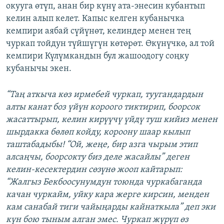
окууга өтүп, анан бир күнү ата-энесин кубантып
келин алып келет. Капыс келген кубанычка
кемпири аябай сүйүнөт, келиндер менен тең
чуркап тойдун түйшүгүн көтөрөт. Өкүнүчкө, ал той
кемпири Күлүмкандын бул жашоодогу соңку
кубанычы экен.
“Таң аткыча көз ирмебей чуркап, туугандардын
алты канат боз үйүн короого тиктирип, боорсок
жасаттырып, келин кирүүчү үйдү туш кийиз менен
шырдакка бөлөп койду, короону шаар кылып
таштабадыбы! “Ой, жеңе, бир азга чырым этип
алсаңчы, боорсокту биз деле жасайлы” деген
келин-кесектердин сөзүнө жооп кайтарып:
“Жалгыз Бекбоосунумдун тоюнда чуркабаганда
качан чуркайм, уйку кара жерге кирсин, менден
кам санабай тиги чайыңарды кайнаткыла” деп эки
күн бою тыным алган эмес. Чуркап жүрүп өз