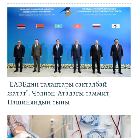
"ЕАЭБдин талаптары сакталбай
жатат". Чолпон-Атадагы саммит,
Пашиняндын сыны