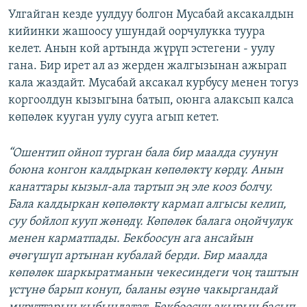
Улгайган кезде уулдуу болгон Мусабай аксакалдын
кийинки жашоосу ушундай оорчулукка туура
келет. Анын кой артында жүрүп эстегени - уулу
гана. Бир ирет ал аз жерден жалгызынан ажырап
кала жаздайт. Мусабай аксакал курбусу менен тогуз
коргоолдун кызыгына батып, оюнга алаксып калса
көпөлөк кууган уулу сууга агып кетет.
“Ошентип ойноп турган бала бир маалда суунун
боюна конгон калдыркан көпөлөктү көрдү. Анын
канаттары кызыл-ала тартып эң эле кооз болчу.
Бала калдыркан көпөлөктү кармап алгысы келип,
суу бойлоп кууп жөнөдү. Көпөлөк балага оңойчулук
менен карматпады. Бекбоосун ага ансайын
өчөгүшүп артынан кубалай берди. Бир маалда
көпөлөк шаркыратманын чекесиндеги чоң таштын
үстүнө барып конуп, баланы өзүнө чакыргандай