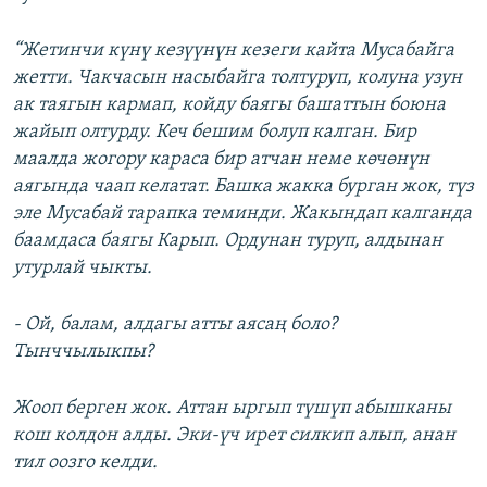
“Жетинчи күнү кезүүнүн кезеги кайта Мусабайга
жетти. Чакчасын насыбайга толтуруп, колуна узун
ак таягын кармап, койду баягы башаттын боюна
жайып олтурду. Кеч бешим болуп калган. Бир
маалда жогору караса бир атчан неме көчөнүн
аягында чаап келатат. Башка жакка бурган жок, түз
эле Мусабай тарапка теминди. Жакындап калганда
баамдаса баягы Карып. Ордунан туруп, алдынан
утурлай чыкты.
- Ой, балам, алдагы атты аясаң боло?
Тынччылыкпы?
Жооп берген жок. Аттан ыргып түшүп абышканы
кош колдон алды. Эки-үч ирет силкип алып, анан
тил оозго келди.