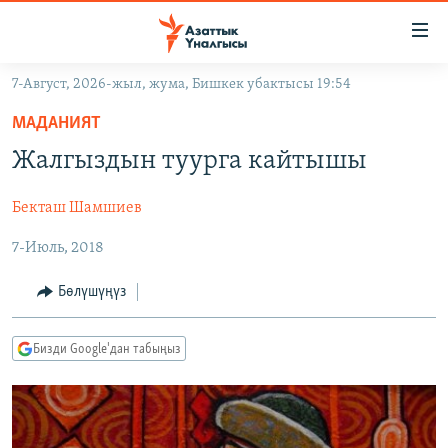
Линктер
Мазмунга
өтүңүз
7-Август, 2026-жыл, жума, Бишкек убактысы 19:54
Навигацияга
ЖАҢЫЛЫКТАР
өтүңүз
МАДАНИЯТ
КЫРГЫЗСТАН
Издөөгө
Жалгыздын туурга кайтышы
салыңыз
ДҮЙНӨ
КЫРГЫЗСТАН
Бекташ Шамшиев
УКРАИНА
САЯСАТ
ДҮЙНӨ
7-Июль, 2018
АТАЙЫН ИЛИКТӨӨ
ЭКОНОМИКА
БОРБОР АЗИЯ
ТВ ПРОГРАММАЛАР
МАДАНИЯТ
Бөлүшүңүз
ПОДКАСТ
БҮГҮН АЗАТТЫКТА
Бизди Google'дан табыңыз
ӨЗГӨЧӨ ПИКИР
ЭКСПЕРТТЕР ТАЛДАЙТ
БИЗ ЖАНА ДҮЙНӨ
Русский
ДАНИСТЕ