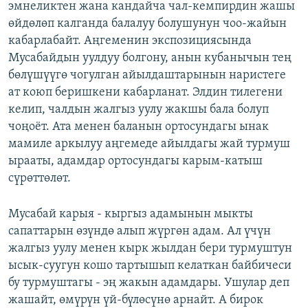
эмнеликтен жана кандайча чал-кемпирдин жашы
өйдөлөп калганда балалуу болушунун чоо-жайын
кабарлабайт. Аңгеменин экспозициясында
Мусабайдын уулдуу болгону, анын кубанычын тең
бөлүшүүгө чогулган айылдаштарынын наристеге
ат коюп беришкени кабарланат. Элдин тилегени
келип, чалдын жалгыз уулу жакшы бала болуп
чоңоёт. Ата менен баланын ортосундагы ынак
мамиле аркылуу аңгемеде айылдагы жай турмуш
ырааты, адамдар ортосундагы карым-катыш
сүрөттөлөт.
Мусабай карыя - кыргыз адамынын мыкты
сапаттарын өзүндө алып жүргөн адам. Ал үчүн
жалгыз уулу менен кырк жылдан бери турмуштун
ысык-суугун кошо тартышып келаткан байбичеси
бу турмуштагы - эң жакын адамдары. Ушулар деп
жашайт, өмүрүн үй-бүлөсүнө арнайт. А бирок