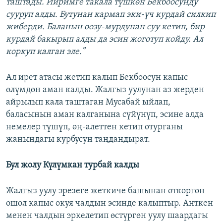
таштады. Ийримге такала түшкөн Бекбоосунду
сууруп алды. Бутунан кармап эки-үч курдай силкип
жиберди. Баланын оозу-мурдунан суу кетип, бир
курдай бакырып алды да эсин жоготуп койду. Ал
коркуп калган эле.”
Ал ирет атасы жетип калып Бекбоосун капыс
өлүмдөн аман калды. Жалгыз уулунан аз жерден
айрылып кала таштаган Мусабай ыйлап,
баласынын аман калганына сүйүнүп, эсине алда
немелер түшүп, өң-алеттен кетип отурганы
жанындагы курбусун таңдандырат.
Бул жолу Күлүмкан турбай калды
Жалгыз уулу эрезеге жеткиче башынан өткөргөн
ошол капыс окуя чалдын эсинде калыптыр. Анткен
менен чалдын эркелетип өстүргөн уулу шаардагы