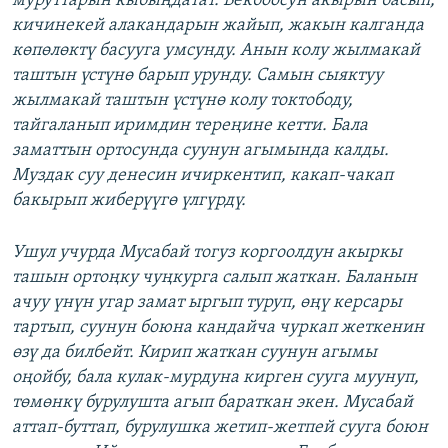
муруттарын кыбыңдатат. Бекбоосун акырын басып,
кичинекей алакандарын жайып, жакын калганда
көпөлөктү басууга умсунду. Анын колу жылмакай
таштын үстүнө барып урунду. Самын сыяктуу
жылмакай таштын үстүнө колу токтободу,
тайгаланып иримдин тереңине кетти. Бала
заматтын ортосунда суунун агымында калды.
Муздак суу денесин ичиркентип, какап-чакап
бакырып жиберүүгө үлгүрдү.
Ушул учурда Мусабай тогуз коргоолдун акыркы
ташын ортоңку чуңкурга салып жаткан. Баланын
ачуу үнүн угар замат ыргып туруп, өңү керсары
тартып, суунун боюна кандайча чуркап жеткенин
өзү да билбейт. Кирип жаткан суунун агымы
оңойбу, бала кулак-мурдуна кирген сууга муунуп,
төмөнкү бурулушта агып бараткан экен. Мусабай
аттап-буттап, бурулушка жетип-жетпей сууга боюн