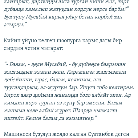
кайтарып, дартыңды айта турган киши жок, төрт
дубалда камалып жатуудан кордук нерсе барбы?”
Бул түнү Мусабай карыя уйку бетин көрбөй таң
атырды.”
Кийин үйүнө келген шоопурга карыя дагы бир
сырдын четин чыгарат:
“- Балам, - деди Мусабай, - бу дүйнөдө баарынан
жалгыздык жаман экен. Караманча жалгызмын
дебейинчи, ырас, балам, келиним, ага-
туугандарым, эл-журтум бар. Ушуга тобо келтирем.
Бирок алар дайыма жаныңда боло албайт экен. Ар
кимдин көрө турган өз күнү бар эмеспи. Балам
жаныма келе албай жүрөт. Шаарда кызматта
иштейт. Келин балам да кызматкер.”
Машинеси бузулуп жолдо калган Султанбек деген