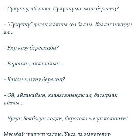
- Сүйүнчү, абышка. Сүйүнчүмө эмне бересиң?
- "Сүйүнчү" деген жакшы сөз балам. Каалаганыңды
ал...
- Бир козу бересиңби?
- Берейин, айланайын...
- Кайсы козуну бересиң?
- Ой, айланайын, каалаганыңды ал, батыраак
айтчы...
- Уулуң Бекбосун келди, биротоло көчүп келишти!
Мусабай шашып калды. Укса да эмнегедир