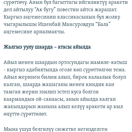
сүрөттөчү. Анын бул багыттагы ийгиликтүү аракети
деп айтылуу “Ак бугу” повестин айтса жарашат.
Кыргыз аңгемесинин классикасынын бул жолку
чыгарылышы Ишенбай Мансуровдун “Бала”
аңгемесине арналмакчы.
Жалгыз уулу шаарда – атасы айылда
Айыл менен шаардын ортосундагы мамиле-катыш
- кыргыз адабиятында оголе көп сүрөттөлгөн тема.
Айыл жеринен билим алып, бирок калаалык болуп
калган, шаарда жашаганы менен киндик кан
тамган жерин эзилип эстеп куса болгон
каармандын ой-санаасы, анын айылда калган
жакындарын жанына алып келүү аракети ар кыл
өңүттө сүрөттөлөт.
Мына ушул белгилүү сюжетке негизделген