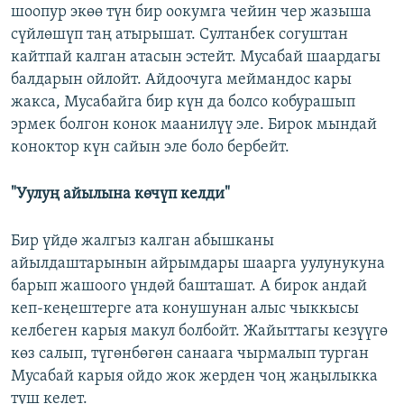
шоопур экөө түн бир оокумга чейин чер жазыша
сүйлөшүп таң атырышат. Султанбек согуштан
кайтпай калган атасын эстейт. Мусабай шаардагы
балдарын ойлойт. Айдоочуга меймандос кары
жакса, Мусабайга бир күн да болсо кобурашып
эрмек болгон конок маанилүү эле. Бирок мындай
коноктор күн сайын эле боло бербейт.
"Уулуң айылына көчүп келди"
Бир үйдө жалгыз калган абышканы
айылдаштарынын айрымдары шаарга уулунукуна
барып жашоого үндөй башташат. А бирок андай
кеп-кеңештерге ата конушунан алыс чыккысы
келбеген карыя макул болбойт. Жайыттагы кезүүгө
көз салып, түгөнбөгөн санаага чырмалып турган
Мусабай карыя ойдо жок жерден чоң жаңылыкка
туш келет.