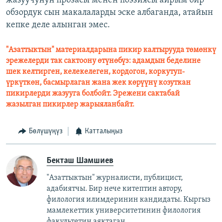
жазуучунун прозасы менен поэзиясы айрым бир
обзордук сын макалаларды эске албаганда, атайын
кепке деле алынган эмес.
"Азаттыктын" материалдарына пикир калтырууда төмөнкү
эрежелерди так сактоону өтүнөбүз: адамдын беделине
шек келтирген, келекелеген, кордогон, коркутуп-
үркүткөн, басмырлаган жана жек көрүүнү козуткан
пикирлерди жазууга болбойт. Эрежени сактабай
жазылган пикирлер жарыяланбайт.
Бөлүшүңүз
Катталыңыз
Бекташ Шамшиев
"Азаттыктын" журналисти, публицист,
адабиятчы. Бир нече китептин автору,
филология илимдеринин кандидаты. Кыргыз
мамлекеттик университетинин филология
факультетин аяктаган.