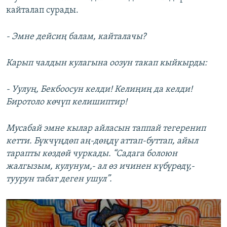
кайталап сурады.
- Эмне дейсиң балам, кайталачы?
Карып чалдын кулагына оозун такап кыйкырды:
- Уулуң, Бекбоосун келди! Келиңиң да келди!
Биротоло көчүп келишиптир!
Мусабай эмне кылар айласын таппай тегеренип
кетти. Бүкчүңдөп аң-дөңдү аттап-буттап, айыл
тарапты көздөй чуркады. “Садага болоюн
жалгызым, кулунум,- ал өз ичинен күбүрөдү,-
туурун табат деген ушул”.