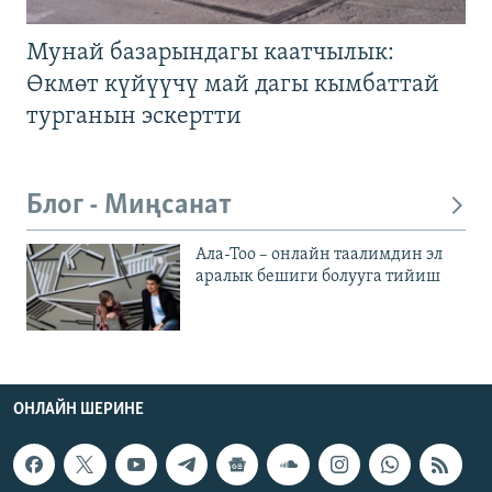
Мунай базарындагы каатчылык:
Өкмөт күйүүчү май дагы кымбаттай
турганын эскертти
Блог - Миңсанат
Ала-Тоо – онлайн таалимдин эл
аралык бешиги болууга тийиш
ОНЛАЙН ШЕРИНЕ