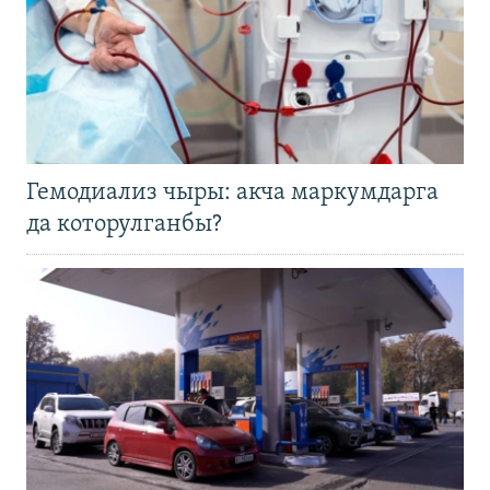
Гемодиализ чыры: акча маркумдарга
да которулганбы?