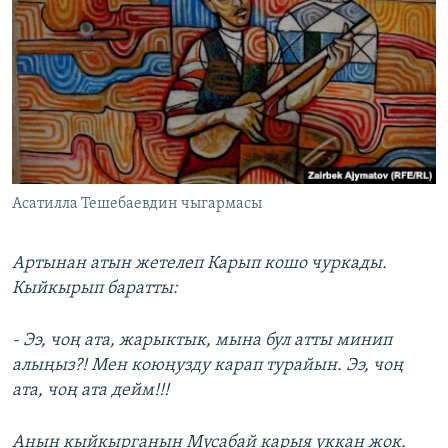
Асатилла Тешебаевдин чыгармасы
Артынан атын жетелеп Карып кошо чуркады.
Кыйкырып баратты:
- Ээ, чоң ата, жарыктык, мына бул атты минип
алыңыз?! Мен коюңузду карап турайын. Ээ, чоң
ата, чоң ата дейм!!!
Анын кыйкырганын Мусабай карыя уккан жок.