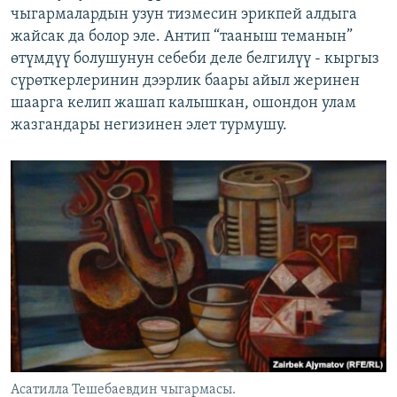
чыгармалардын узун тизмесин эрикпей алдыга
жайсак да болор эле. Антип “тааныш теманын”
өтүмдүү болушунун себеби деле белгилүү - кыргыз
сүрөткерлеринин дээрлик баары айыл жеринен
шаарга келип жашап калышкан, ошондон улам
жазгандары негизинен элет турмушу.
Асатилла Тешебаевдин чыгармасы.