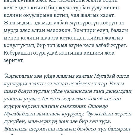
кары күткөн эмес эле. Кемпирин жайга берип
келгенден кийин бир жума турбай уулу менен
келини окууларына кетип, чал жалгыз калат.
Жалгыздык адамды аябай мүңкүрөтүп коёрун ал
мурда элес алган эмес экен. Кемпири өлүп, баласы
менен келини шаарга кеткенден кийин жалгыз
коңултуктап, бир топ жыл өзүнө келе албай жүрөт.
Кобурашып отургудай жанында кишиси жок
зеригет.
“Аңгыраган ээн үйдө жалгыз калган Мусабай ошол
күнкүдөй азапты эч качан сезбеген чыгар. Баягы
шаар болуп турган үйдө чымындын гана дыңылдап
учканы угулат. Ал жалгыздыктын көкөй кескен
күүсүн чертип жаткан сыяктанат. Ошондо
Мусабайдын заманасы куурулду. ”Бу жыйып-терген
дүнүйөң, мал-мүлкүң жөн эле бир кеп тура.
Жаныңда шериктеш адамың болбосо, түн бакырын