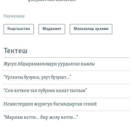
Куржундар
Кыргызстан
Маданият
Макалалар архиви
Тектеш
Жусуп Абдырахмановдун уурдалган кыялы
"Ургаачы бузулса, улут бузулат..."
“Сен кеткен тал түбүнөн канат таптым”
Немистердин жүрөгүн багындырган гений
“Мариям кетти... бир жолу кетти...”