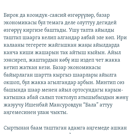
Бирок да коомдук-саясий өзгөрүүлөр, базар
экономикасы бул темага деле олуттуу дегидей
өзгөрүү киргизе баштады. Ушу тапта айылды
таштап шаарга келип алгандар аябай эле көп. Ири
калааны тегерете жайгашкан жаңы айылдарда
канча киши жашарын так айтыш кыйын. Айыл
ээнсиреп, жаштардын көбү иш издеп чет жакка
кетип жаткан кези. Базар экономикасы
байырлаган шартта кыргыз шаарлары айылга
окшоп, бул жакка агылгандар арбын. Минтип сөз
башында шаар менен айыл ортосундагы карым-
катышка абай салып токтолуп атышыбыздын жөнү
жазуучу Ишенбай Мансуровдун “Бала” аттуу
аңгемесинен улам чыкты.
Сыртынан баам таштаган адамга аңгемеде ашкан