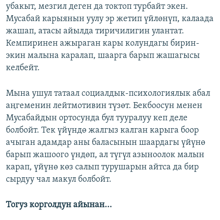
убакыт, мезгил деген да токтоп турбайт экен.
Мусабай карыянын уулу эр жетип үйлөнүп, калаада
жашап, атасы айылда тиричилигин улантат.
Кемпиринен ажыраган кары колундагы бирин-
экин малына каралап, шаарга барып жашагысы
келбейт.
Мына ушул татаал социалдык-психологиялык абал
аңгеменин лейтмотивин түзөт. Бекбоосун менен
Мусабайдын ортосунда бул тууралуу кеп деле
болбойт. Тек үйүндө жалгыз калган карыга боор
ачыган адамдар аны баласынын шаардагы үйүнө
барып жашоого үндөп, ал түгүл азыноолок малын
карап, үйүнө көз салып турушарын айтса да бир
сырдуу чал макул болбойт.
Тогуз корголдун айынан...