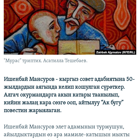
ОНЛАЙН ШЕРИНЕ
ЭЖЕ-СИҢДИЛЕР
АЗАТТЫК+
ЫҢГАЙСЫЗ СУРООЛОР
ЭЕ/АРнун бардык сайттары
"Мурас" триптих. Асатилла Тешебаев.
Ишенбай Мансуров - кыргыз совет адабиятына 50-
жылдардын аягында келип кошулган сүрөткер.
Алгач окурмандарга акын катары таанылып,
кийин жалаң кара сөзгө ооп, айтылуу “Ак бугу”
повестин жарыялаган.
Ишенбай Мансуров элет адамынын турмушун,
айылдыктардын өз ара мамиле-катышын мыкты