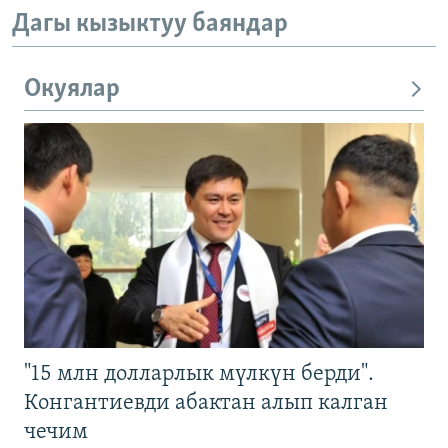
Дагы кызыктуу баяндар
Окуялар
"15 млн долларлык мүлкүн берди".
Конгантиевди абактан алып калган
чечим