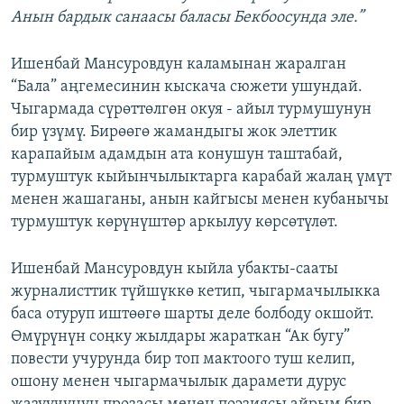
Анын бардык санаасы баласы Бекбоосунда эле.”
Ишенбай Мансуровдун каламынан жаралган
“Бала” аңгемесинин кыскача сюжети ушундай.
Чыгармада сүрөттөлгөн окуя - айыл турмушунун
бир үзүмү. Бирөөгө жамандыгы жок элеттик
карапайым адамдын ата конушун таштабай,
турмуштук кыйынчылыктарга карабай жалаң үмүт
менен жашаганы, анын кайгысы менен кубанычы
турмуштук көрүнүштөр аркылуу көрсөтүлөт.
Ишенбай Мансуровдун кыйла убакты-сааты
журналисттик түйшүккө кетип, чыгармачылыкка
баса отуруп иштөөгө шарты деле болбоду окшойт.
Өмүрүнүн соңку жылдары жараткан “Ак бугу”
повести учурунда бир топ мактоого туш келип,
ошону менен чыгармачылык дарамети дурус