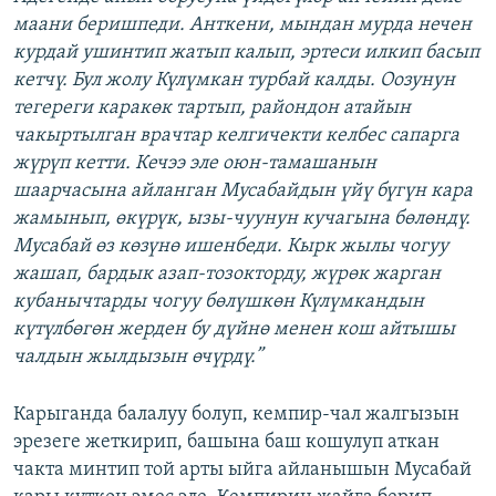
маани беришпеди. Анткени, мындан мурда нечен
курдай ушинтип жатып калып, эртеси илкип басып
кетчү. Бул жолу Күлүмкан турбай калды. Оозунун
тегереги каракөк тартып, райондон атайын
чакыртылган врачтар келгичекти келбес сапарга
жүрүп кетти. Кечээ эле оюн-тамашанын
шаарчасына айланган Мусабайдын үйү бүгүн кара
жамынып, өкүрүк, ызы-чуунун кучагына бөлөндү.
Мусабай өз көзүнө ишенбеди. Кырк жылы чогуу
жашап, бардык азап-тозокторду, жүрөк жарган
кубанычтарды чогуу бөлүшкөн Күлүмкандын
күтүлбөгөн жерден бу дүйнө менен кош айтышы
чалдын жылдызын өчүрдү.”
Карыганда балалуу болуп, кемпир-чал жалгызын
эрезеге жеткирип, башына баш кошулуп аткан
чакта минтип той арты ыйга айланышын Мусабай