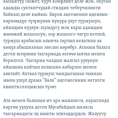
кызыктуу сюжет, курч конфликт деле жок, окуган
адамды суктантчудай стилдик чеберчиликти
байкаш деле кыйын. Бирок аңгеменин идеялык-
көркөмдүк түзүмүнөн нукура улут турмушун,
айылдын куулук-шумдугу жок кары адамдын
жөнөкөй жашоосун, оор жашоого чөгүп кетпей,
турмуш арабасын алынча тартып келаткан ак
көңүл абышканын элесин көрөбүз. Атанын балага
деген мээрими чыгармада өзгөчө ынтаа менен
берилген. Чыгарма чалдын жалгыз уулунун
айылына кайтып келишин кабарлоо менен
аяктайт. Катаал турмуш чындыгынан чыккан
мына ушул драма “Бала” аңгемесинин негизги
квинтэссенциясын түзөт.
Ата менен баланын ич ара мамилеси, карыганда
көргөн уулуна деген Мусабайдын ыкласы
чыгармадагы эң мыкты эпизоддордон. Жазуучу