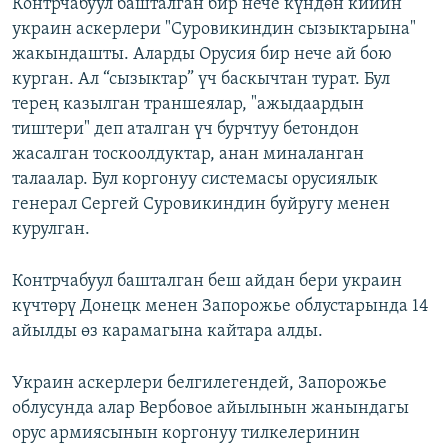
Контрчабуул башталган бир нече күндөн кийин
украин аскерлери "Суровикиндин сызыктарына"
жакындашты. Аларды Орусия бир нече ай бою
курган. Ал “сызыктар” үч баскычтан турат. Бул
терең казылган траншеялар, "ажыдаардын
тиштери" деп аталган үч бурчтуу бетондон
жасалган тоскоолдуктар, анан миналанган
талаалар. Бул коргонуу системасы орусиялык
генерал Сергей Суровикиндин буйругу менен
курулган.
Контрчабуул башталган беш айдан бери украин
күчтөрү Донецк менен Запорожье облустарында 14
айылды өз карамагына кайтара алды.
Украин аскерлери белгилегендей, Запорожье
облусунда алар Вербовое айылынын жанындагы
орус армиясынын коргонуу тилкелеринин