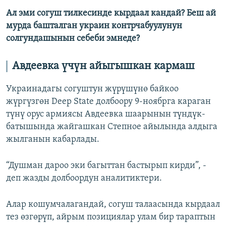
Ал эми согуш тилкесинде кырдаал кандай? Беш ай
мурда башталган украин контрчабуулунун
солгундашынын себеби эмнеде?
Авдеевка үчүн айыгышкан кармаш
Украинадагы согуштун жүрүшүнө байкоо
жүргүзгөн Deep State долбоору 9-ноябрга караган
түнү орус армиясы Авдеевка шаарынын түндүк-
батышында жайгашкан Степное айылында алдыга
жылганын кабарлады.
“Душман дароо эки багыттан бастырып кирди”, -
деп жазды долбоордун аналитиктери.
Алар кошумчалагандай, согуш талаасында кырдаал
тез өзгөрүп, айрым позициялар улам бир тараптын