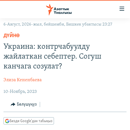
Линктер
Мазмунга
өтүңүз
6-Август, 2026-жыл, бейшемби, Бишкек убактысы 23:27
Навигацияга
ЖАҢЫЛЫКТАР
өтүңүз
ДҮЙНӨ
КЫРГЫЗСТАН
Издөөгө
Украина: контрчабуулду
салыңыз
ДҮЙНӨ
КЫРГЫЗСТАН
жайлаткан себептер. Согуш
УКРАИНА
САЯСАТ
ДҮЙНӨ
канчага созулат?
АТАЙЫН ИЛИКТӨӨ
ЭКОНОМИКА
БОРБОР АЗИЯ
Элиза Кененбаева
ТВ ПРОГРАММАЛАР
МАДАНИЯТ
10-Ноябрь, 2023
ПОДКАСТ
БҮГҮН АЗАТТЫКТА
ӨЗГӨЧӨ ПИКИР
ЭКСПЕРТТЕР ТАЛДАЙТ
Бөлүшүңүз
БИЗ ЖАНА ДҮЙНӨ
Русский
Бизди Google'дан табыңыз
ДАНИСТЕ