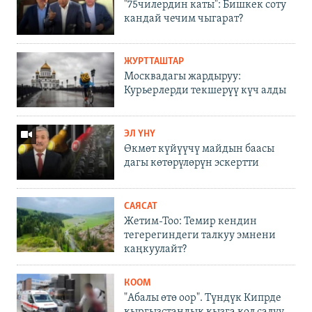
"75чилердин каты": Бишкек соту
кандай чечим чыгарат?
ЖУРТТАШТАР
Москвадагы жардыруу:
Курьерлерди текшерүү күч алды
ЭЛ ҮНҮ
Өкмөт күйүүчү майдын баасы
дагы көтөрүлөрүн эскертти
САЯСАТ
Жетим-Тоо: Темир кендин
тегерегиндеги талкуу эмнени
каңкуулайт?
КООМ
"Абалы өтө оор". Түндүк Кипрде
кыргызстандык кызга кол салуу