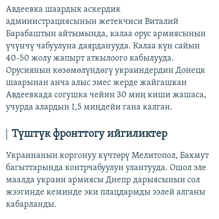
Авдеевка шаардык аскердик
администрациясынын жетекчиси Виталий
Барабаштын айтымында, калаа орус армиясынын
үчүнчү чабуулуна даярданууда. Калаа күн сайын
40-50 жолу жапырт аткылоого кабылууда.
Орусиянын көзөмөлүндөгү украиндердин Донецк
шаарынан анча алыс эмес жерде жайгашкан
Авдеевкада согушка чейин 30 миң киши жашаса,
учурда алардын 1,5 миңдейи гана калган.
Түштүк фронттогу ийгиликтер
Украинанын коргонуу күчтөрү Мелитопол, Бахмут
багыттарында контрчабуулун улантууда. Ошол эле
маалда украин армиясы Днепр дарыясынын сол
жээгинде кеминде эки плацдармды ээлей алганы
кабарланды.