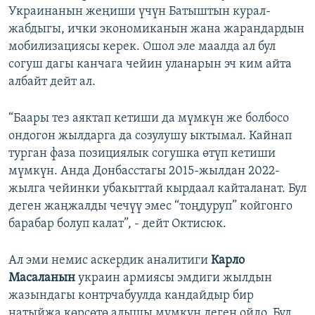
Украинанын жеңиши үчүн Батыштын курал-
жабдыгы, ички экономиканын жана жарандардын
мобилизациясы керек. Ошол эле маалда ал бул
согуш дагы канчага чейин уланарын эч ким айта
албайт дейт ал.
“Баары тез аяктап кетиши да мүмкүн же болбосо
ондогон жылдарга да созулушу ыктымал. Кайнап
турган фаза позициялык согушка өтүп кетиши
мүмкүн. Анда Донбасстагы 2015-жылдан 2022-
жылга чейинки убакыттай кырдаал кайталанат. Бул
деген жаңжалды чечүү эмес “тоңдуруп” койгонго
барабар болуп калат”, - дейт Октисюк.
Ал эми немис аскердик аналитиги
Карло
Масаланын
украин армиясы эмдиги жылдын
жазындагы контрчабуулда кандайдыр бир
натыйжа көрсөтө алышы мүмкүн деген ойдо. Бул