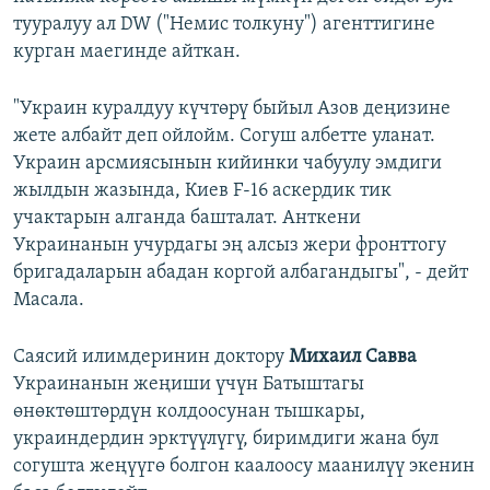
тууралуу ал DW ("Немис толкуну") агенттигине
курган маегинде айткан.
"Украин куралдуу күчтөрү быйыл Азов деңизине
жете албайт деп ойлойм. Согуш албетте уланат.
Украин арсмиясынын кийинки чабуулу эмдиги
жылдын жазында, Киев F-16 аскердик тик
учактарын алганда башталат. Анткени
Украинанын учурдагы эң алсыз жери фронттогу
бригадаларын абадан коргой албагандыгы", - дейт
Масала.
Саясий илимдеринин доктору
Михаил Савва
Украинанын жеңиши үчүн Батыштагы
өнөктөштөрдүн колдоосунан тышкары,
украиндердин эрктүүлүгү, биримдиги жана бул
согушта жеңүүгө болгон каалоосу маанилүү экенин