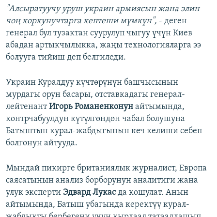
"Алсыратуучу уруш украин армиясын жана элин
чоң коркунучтарга кептеши мүмкүн",
- деген
генерал бул тузактан суурулуп чыгуу үчүн Киев
абадан артыкчылыкка, жаңы технологияларга ээ
болууга тийиш деп белгиледи.
Украин Куралдуу күчтөрүнүн башчысынын
мурдагы орун басары, отставкадагы генерал-
лейтенант
Игорь Романенконун
айтымында,
контрчабуулдун күтүлгөндөн чабал болушуна
Батыштын курал-жабдыгынын кеч келиши себеп
болгонун айтууда.
Мындай пикирге британиялык журналист, Европа
саясатынын анализ борборунун аналитиги жана
улук эксперти
Эдвард Лукас
да кошулат. Анын
айтымында, Батыш убагында керектүү курал-
жабдыкты бербегени үчүн кырдаал татаалдашып