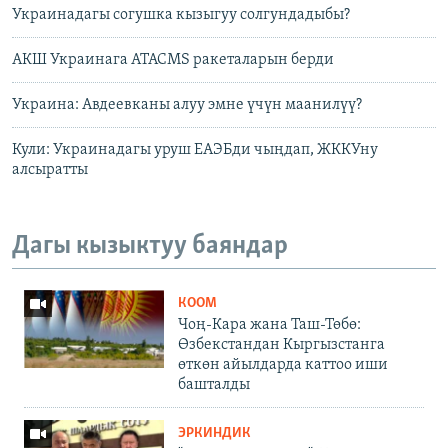
Украинадагы согушка кызыгуу солгундадыбы?
АКШ Украинага ATACMS ракеталарын берди
Украина: Авдеевканы алуу эмне үчүн маанилүү?
Кули: Украинадагы уруш ЕАЭБди чыңдап, ЖККУну
алсыратты
Дагы кызыктуу баяндар
КООМ
Чоң-Кара жана Таш-Төбө:
Өзбекстандан Кыргызстанга
өткөн айылдарда каттоо иши
башталды
ЭРКИНДИК