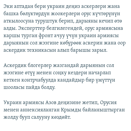
Эки аптадан бери украин деңиз аскерлери жана
башка бөлүктөрдүн жоокерлери орус күчтөрүнүн
аткылоосуна туруштук берип, дарыяны кечип өтө
алды. Эксперттер белгилегендей, орус армиясына
каршы турган фронт ачуу үчүн украин армиясы
дарыянын сол жээгине көбүрөөк аскерин жана оор
аскердик техникасын алып барышы зарыл.
Аскердик блогерлер жазгандай дарыянын сол
жээгине өтүү менен соңку кездери начарлап
кеткен контрчабуулда кандайдыр бир үмүттүн
шооласы пайда болду.
Украин армиясы Азов деңизине жетип, Орусия
менен аннексияланган Крымды байланыштырган
жолду бууп салууну көздөйт.