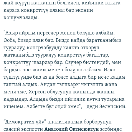
жай жүрүп жатканын белгилеп, кийинки жылга
карата конкреттүү планы бар экенин
кошумчалады.
"Азыр айрым нерселер менен бөлүшө албайм.
Ооба, бизде план бар. Бизде кайда баратканыбыз
тууралуу, контрчабуулду каякта өткөрүп
жатканыбыз тууралуу конкреттүү багыттар,
конкреттүү шаарлар бар. Өзүңөр билгендей, мен
бардык чоо-жайы менен бөлүшө албайм. Өлкө
түштүгүндө биз аз да болсо алдыга бир нече кадам
таштай алдык. Андан тышкары чыгышта жана
меничме, Херсон облусунун жанында жакшы
кадамдар. Алдыда бизди ийгилик күтүп турарына
ишенем. Албетте бул оңой эмес", - деди Зеленский.
“Демократия үйү” аналитикалык борборунун
саясий эксперти
Анатолий Октисюктун
эсебинде