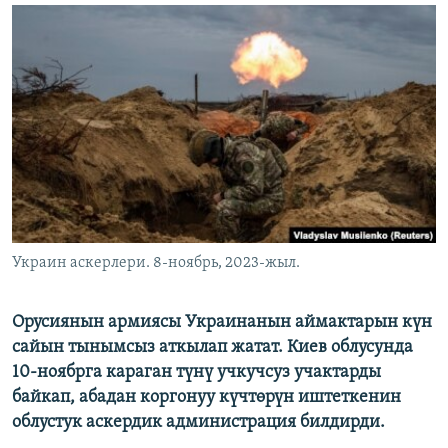
ОНЛАЙН ШЕРИНЕ
ЭЖЕ-СИҢДИЛЕР
АЗАТТЫК+
ЫҢГАЙСЫЗ СУРООЛОР
ЭЕ/АРнун бардык сайттары
Украин аскерлери. 8-ноябрь, 2023-жыл.
Орусиянын армиясы Украинанын аймактарын күн
сайын тынымсыз аткылап жатат. Киев облусунда
10-ноябрга караган түнү учкучсуз учактарды
байкап, абадан коргонуу күчтөрүн иштеткенин
облустук аскердик администрация билдирди.