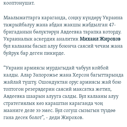
кооптонушат.
Маалыматтарга караганда, соңку күндөрү Украина
тажрыйбалуу жана абдан жакшы жабдылган 47-
бригаданын бөлүктөрүн Авдеевка тарапка которду.
Украиналык аскердик аналитик
Михаил Жирохов
бул калааны басып алуу боюнча саясий чечим жана
буйрук бар деген пикирде.
“Украин армиясы мурдагыдай чабуул койбой
калды. Алар Запорожье жана Херсон багыттарында
жайлай түштү. Ошондуктан орус армиясы жай бою
топтогон резервдерин саясий максатка жетип,
Авдеевка шаарын алууга салды. Бул калааны алуу
стратегиялык көз караштан караганда чоң
мааниге деле ээ эмес. Бул согуш сызыгын түздөө
гана десек болот”, - деди Жирохов.