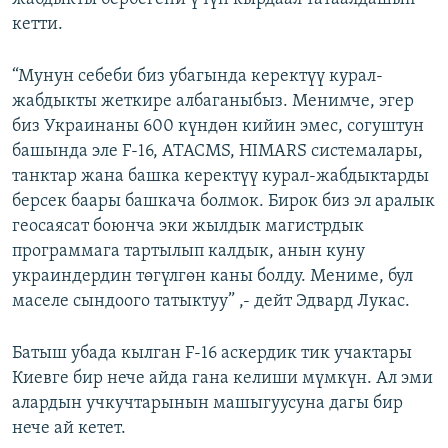
кетти.
“Мунун себеби биз убагында керектүү курал-
жабдыкты жеткире албаганыбыз. Менимче, эгер
биз Украинаны 600 күндөн кийин эмес, согуштун
башында эле F-16, ATACMS, HIMARS системалары,
танктар жана башка керектүү курал-жабдыктарды
берсек баары башкача болмок. Бирок биз эл аралык
геосаясат боюнча эки жылдык магистрдык
программага тартылып калдык, анын куну
украиндердин төгүлгөн каны болду. Мениме, бул
маселе сындоого татыктуу” ,- дейт Эдвард Лукас.
Батыш убада кылган F-16 аскердик тик учактары
Киевге бир нече айда гана келиши мүмкүн. Ал эми
алардын учкучтарынын машыгуусуна дагы бир
нече ай кетет.