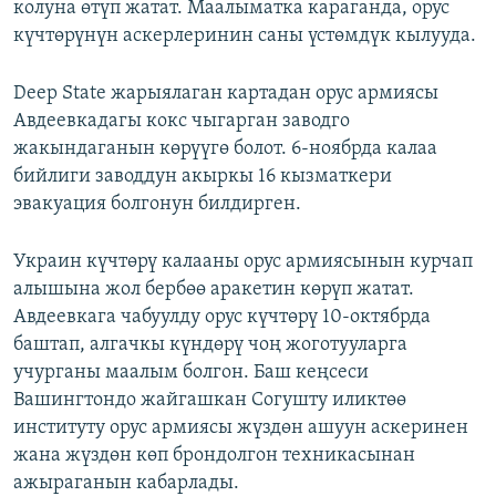
колуна өтүп жатат. Маалыматка караганда, орус
күчтөрүнүн аскерлеринин саны үстөмдүк кылууда.
Deep State жарыялаган картадан орус армиясы
Авдеевкадагы кокс чыгарган заводго
жакындаганын көрүүгө болот. 6-ноябрда калаа
бийлиги заводдун акыркы 16 кызматкери
эвакуация болгонун билдирген.
Украин күчтөрү калааны орус армиясынын курчап
алышына жол бербөө аракетин көрүп жатат.
Авдеевкага чабуулду орус күчтөрү 10-октябрда
баштап, алгачкы күндөрү чоң жоготууларга
учурганы маалым болгон. Баш кеңсеси
Вашингтондо жайгашкан Согушту иликтөө
институту орус армиясы жүздөн ашуун аскеринен
жана жүздөн көп брондолгон техникасынан
ажыраганын кабарлады.