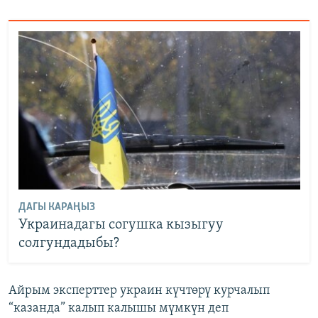
ДАГЫ КАРАҢЫЗ
Украинадагы согушка кызыгуу
солгундадыбы?
Айрым эксперттер украин күчтөрү курчалып
“казанда” калып калышы мүмкүн деп