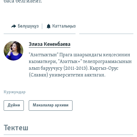
баса белгилейт.
Бөлүшүңүз
Катталыңыз
Элиза Кененбаева
"Азаттыктын" Прага шаарындагы кеңсесинин
кызматкери, "Азаттык+" телепрограммасынын
алып баруучусу (2011-2013).
Кыргыз-Орус
(Славян)
университетин аяктаган.
Куржундар
Дүйнө
Макалалар архиви
Тектеш