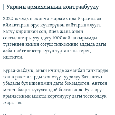
Украин армиясынын контрчабуулу
2022-жылдын экинчи жарымында Украина өз
аймактарын орус күчтөрүнөн кайтарып алууга
катуу киришкен соң, Киев жана анын
союздаштары узундугу 1000дей чакырымды
түзгөндөн кийин согуш тилкесинде алдыда дагы
албан ийгиликтер күтүп турганына терең
ишенген.
Курал-жабдык, анын ичинде заманбап танктарды
жана ракеталарды жөнөтүү тууралуу Батыштын
убадасы бул ишенимди дагы бекемдеген. Анткен
менен баары күтүлгөндөй болгон жок. Буга орус
армиясынын мыкты коргонуусу дагы тоскоолдук
жаратты.