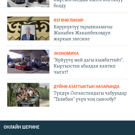
болду
ӨЗГӨЧӨ ПИКИР
Көрүнүктүү тарыхнаамачы
Жаныбек Жакыпбековдун
жаркын элесине
ЭКОНОМИКА
"Күйүүчү май дагы кымбаттайт".
Кыргызстан абалдан кантип
чыгат?
ДҮЙНӨ АЗАТТЫКТЫН НАЗАРЫНДА
Түндүк Ооганстандагы чабуулдар
"Талибан" үчүн чоң сынообу?
ОНЛАЙН ШЕРИНЕ