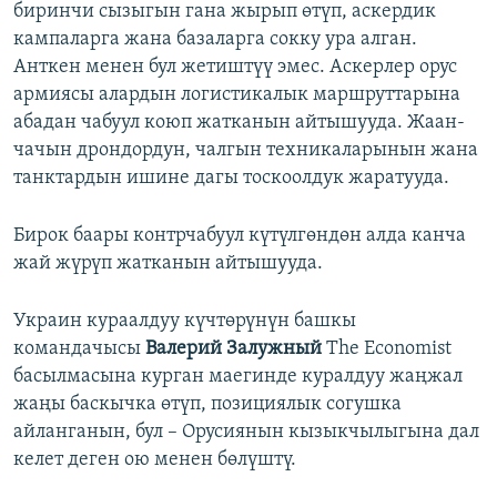
биринчи сызыгын гана жырып өтүп, аскердик
кампаларга жана базаларга сокку ура алган.
Анткен менен бул жетиштүү эмес. Аскерлер орус
армиясы алардын логистикалык маршруттарына
абадан чабуул коюп жатканын айтышууда. Жаан-
чачын дрондордун, чалгын техникаларынын жана
танктардын ишине дагы тоскоолдук жаратууда.
Бирок баары контрчабуул күтүлгөндөн алда канча
жай жүрүп жатканын айтышууда.
Украин кураалдуу күчтөрүнүн башкы
командачысы
Валерий Залужный
The Economist
басылмасына курган маегинде куралдуу жаңжал
жаңы баскычка өтүп, позициялык согушка
айланганын, бул – Орусиянын кызыкчылыгына дал
келет деген ою менен бөлүштү.