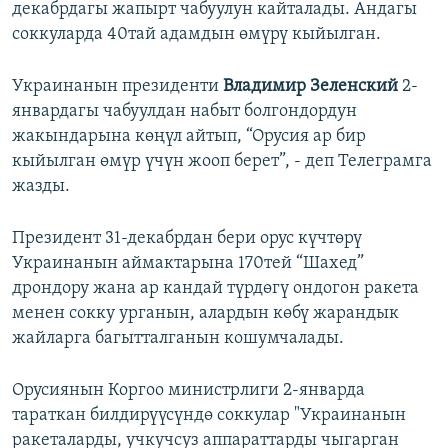
декабрдагы жапырт чабуулун кайталады. Андагы
соккуларда 40тай адамдын өмүрү кыйылган.
Украинанын президенти
Владимир Зеленский
2-
январдагы чабуулдан набыт болгондордун
жакындарына көңүл айтып, “Орусия ар бир
кыйылган өмүр үчүн жооп берет”, - деп Телеграмга
жазды.
Президент 31-декабрдан бери орус күчтөрү
Украинанын аймактарына 170тей “Шахед”
дрондору жана ар кандай түрдөгү ондогон ракета
менен сокку урганын, алардын көбү жарандык
жайларга багытталганын кошумчалады.
Орусиянын Коргоо министрлиги 2-январда
тараткан билдирүүсүндө соккулар "Украинанын
ракеталарды, учкучсуз аппараттарды чыгарган