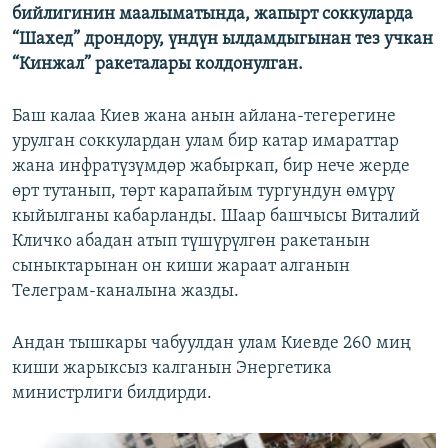
бийлигинин маалыматында, жапырт соккуларда
“Шахед” дрондору, үндүн ылдамдыгынан тез учкан
“Кинжал” ракеталары колдонулган.
Баш калаа Киев жана анын айлана-тегерегине
урулган соккулардан улам бир катар имараттар
жана инфратүзүмдөр жабыркап, бир нече жерде
өрт тутанып, төрт карапайым тургундун өмүрү
кыйылганы кабарланды. Шаар башчысы Виталий
Кличко абадан атып түшүрүлгөн ракетанын
сыныктарынан он киши жараат алганын
Телеграм-каналына жазды.
Андан тышкары чабуулдан улам Киевде 260 миң
киши жарыксыз калганын Энергетика
министрлиги билдирди.