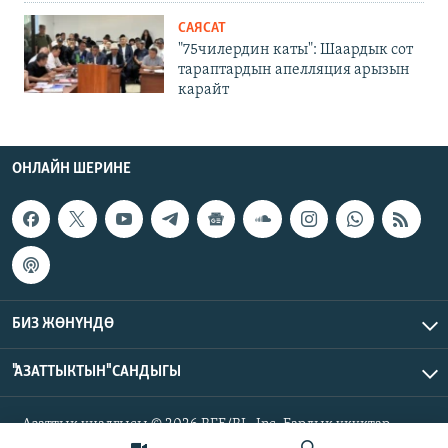
САЯСАТ
"75чилердин каты": Шаардык сот
тараптардын апелляция арызын
карайт
ОНЛАЙН ШЕРИНЕ
БИЗ ЖӨНҮНДӨ
"АЗАТТЫКТЫН" САНДЫГЫ
Азаттык үналгысы © 2026 RFE/RL, Inc. Бардык укуктар
корголгон.