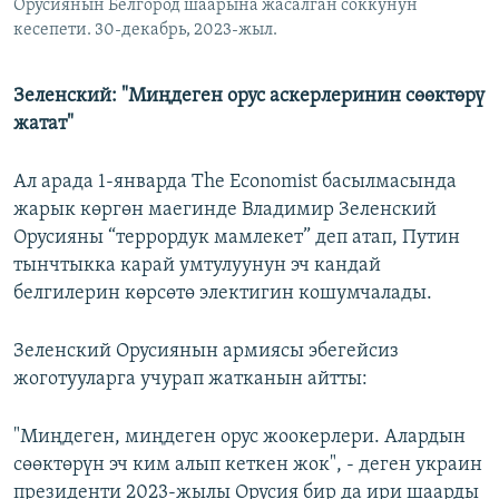
Орусиянын Белгород шаарына жасалган соккунун
кесепети. 30-декабрь, 2023-жыл.
Зеленский: "Миңдеген орус аскерлеринин сөөктөрү
жатат"
Ал арада 1-январда The Economist басылмасында
жарык көргөн маегинде Владимир Зеленский
Орусияны “террордук мамлекет” деп атап, Путин
тынчтыкка карай умтулуунун эч кандай
белгилерин көрсөтө электигин кошумчалады.
Зеленский Орусиянын армиясы эбегейсиз
жоготууларга учурап жатканын айтты:
"Миңдеген, миңдеген орус жоокерлери. Алардын
сөөктөрүн эч ким алып кеткен жок", - деген украин
президенти 2023-жылы Орусия бир да ири шаарды