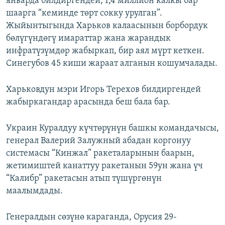
январда билдиргендей, 1,4 миллион калкы бар
шаарга “кеминде төрт сокку урулган”.
Жыйынтыгында Харьков калаасынын борбордук
бөлүгүндөгү имараттар жана жарандык
инфратүзүмдөр жабыркап, бир аял мүрт кеткен.
Синегубов 45 киши жараат алганын кошумчалады.
Харьковдун мэри Игорь Терехов билдиргендей
жабыркагандар арасында беш бала бар.
Украин Куралдуу күчтөрүнүн башкы командачысы,
генерал Валерий Залужный абадан коргонуу
системасы “Кинжал” ракеталарынын баарын,
жетимиштей канаттуу ракетанын 59ун жана үч
“Калибр” ракетасын атып түшүргөнүн
маалымдады.
Генералдын сөзүнө караганда, Орусия 29-