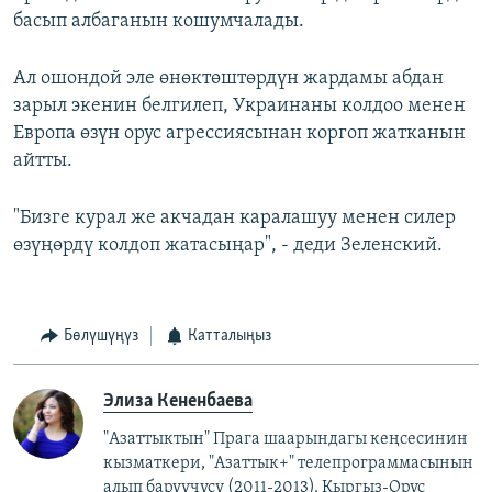
басып албаганын кошумчалады.
Ал ошондой эле өнөктөштөрдүн жардамы абдан
зарыл экенин белгилеп, Украинаны колдоо менен
Европа өзүн орус агрессиясынан коргоп жатканын
айтты.
"Бизге курал же акчадан каралашуу менен силер
өзүңөрдү колдоп жатасыңар", - деди Зеленский.
Бөлүшүңүз
Катталыңыз
Элиза Кененбаева
"Азаттыктын" Прага шаарындагы кеңсесинин
кызматкери, "Азаттык+" телепрограммасынын
алып баруучусу (2011-2013).
Кыргыз-Орус