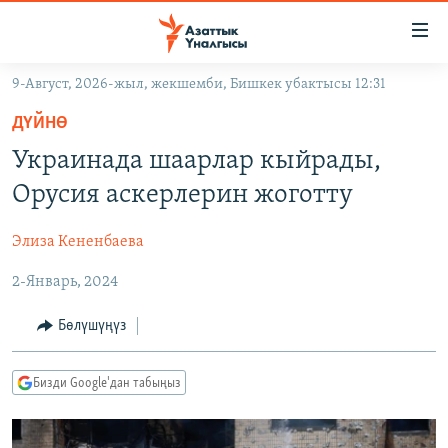
Линктер
Мазмунга
өтүңүз
9-Август, 2026-жыл, жекшемби, Бишкек убактысы 12:31
Навигацияга
ЖАҢЫЛЫКТАР
өтүңүз
ДҮЙНӨ
КЫРГЫЗСТАН
Издөөгө
Украинада шаарлар кыйрады,
салыңыз
ДҮЙНӨ
КЫРГЫЗСТАН
Орусия аскерлерин жоготту
УКРАИНА
САЯСАТ
ДҮЙНӨ
Элиза Кененбаева
АТАЙЫН ИЛИКТӨӨ
ЭКОНОМИКА
БОРБОР АЗИЯ
2-Январь, 2024
ТВ ПРОГРАММАЛАР
МАДАНИЯТ
ПОДКАСТ
БҮГҮН АЗАТТЫКТА
Бөлүшүңүз
ӨЗГӨЧӨ ПИКИР
ЭКСПЕРТТЕР ТАЛДАЙТ
Бизди Google'дан табыңыз
БИЗ ЖАНА ДҮЙНӨ
Русский
ДАНИСТЕ