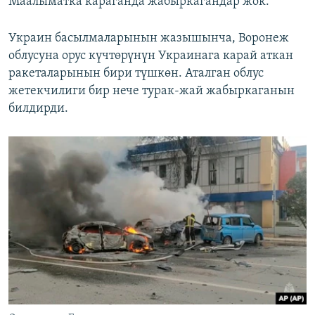
Маалыматка караганда жабыркагандар жок.
Украин басылмаларынын жазышынча, Воронеж
облусуна орус күчтөрүнүн Украинага карай аткан
ракеталарынын бири түшкөн. Аталган облус
жетекчилиги бир нече турак-жай жабыркаганын
билдирди.