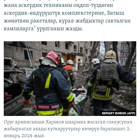
жана аскердик техниканы оңдоп-түздөгөн
аскердик-өндүрүштүк комплекстерине, Батыш
жөнөткөн ракеталар, курал-жабдыктар сакталган
кампаларга" урулганын жазды.
Орус армиясынын Харьков шаарына жасаган соккусунан
жабыркаган аялды куткаруучулар көтөрүп баратышат. 2-
январь, 2024-жыл.