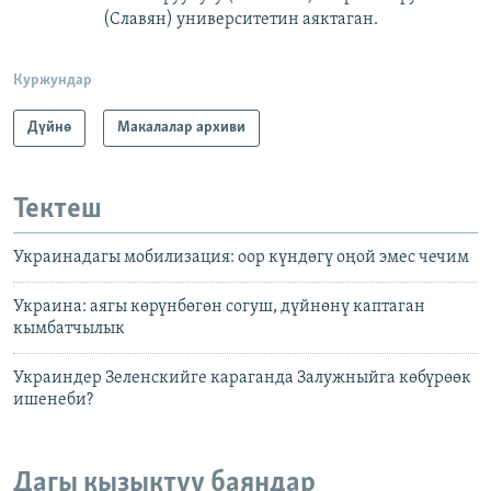
(Славян)
университетин аяктаган.
Куржундар
Дүйнө
Макалалар архиви
Тектеш
Украинадагы мобилизация: оор күндөгү оңой эмес чечим
Украина: аягы көрүнбөгөн согуш, дүйнөнү каптаган
кымбатчылык
Украиндер Зеленскийге караганда Залужныйга көбүрөөк
ишенеби?
Дагы кызыктуу баяндар