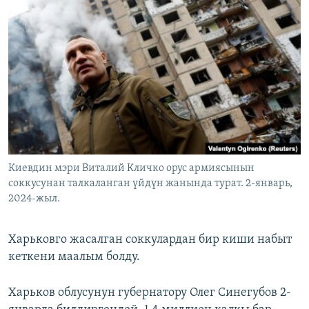
Киевдин мэри Виталий Кличко орус армиясынын
соккусунан талкаланган үйдүн жанында турат. 2-январь,
2024-жыл.
Харьковго жасалган соккулардан бир киши набыт
кеткени маалым болду.
Харьков облусунун губернатору Олег Синегубов 2-