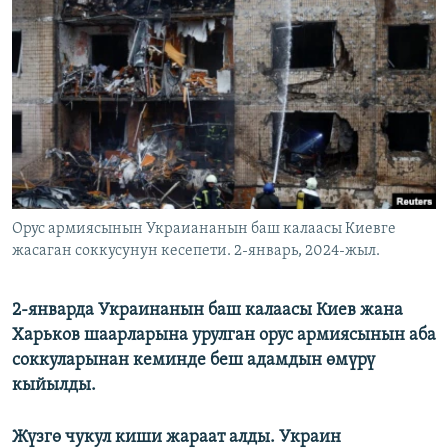
ОНЛАЙН ШЕРИНЕ
ЭЖЕ-СИҢДИЛЕР
АЗАТТЫК+
ЫҢГАЙСЫЗ СУРООЛОР
ЭЕ/АРнун бардык сайттары
Орус армиясынын Украиананын баш калаасы Киевге
жасаган соккусунун кесепети. 2-январь, 2024-жыл.
2-январда Украинанын баш калаасы Киев жана
Харьков шаарларына урулган орус армиясынын аба
соккуларынан кеминде беш адамдын өмүрү
кыйылды.
Жүзгө чукул киши жараат алды. Украин