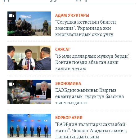
АДАМ УКУКТАРЫ
"Согушка кеткенин билген
эмеспиз". Украинада эки
кыргызстандык окко учту
САЯСАТ
"15 млн долларлык мүлкүн берди".
Конгантиевди абактан алып
калган чечим
ЭКОНОМИКА
ЕАЭБдин жыйыны: Кыргыз
өкмөтү азык-түлүктүн баасына
тынчсызданат
БОРБОР АЗИЯ
"ЕАЭБдин талаптары сакталбай
жатат". Чолпон-Атадагы саммит,
Пашиняндын сыны