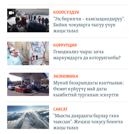
КООПСУЗДУК
"Эң биринчи – камсыздандыруу".
Бийик чокуларга чыгуу үчүн
жаңы талап
КОРРУПЦИЯ
Гемодиализ чыры: акча
маркумдарга да которулганбы?
ЭКОНОМИКА
Мунай базарындагы каатчылык:
Өкмөт күйүүчү май дагы
кымбаттай турганын эскертти
САЯСАТ
"Мыкты даярдыгы барлар гана
чыксын". Жеңиш чокусу боюнча
жаңы талап