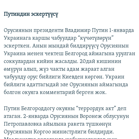
Путиндин эскертүүсү
Орусиянын президенти Владимир Путин 1-январда
Украинага каршы чабуулдар “күчөтүлөрүн”
эскерткен. Анын мындай билдирүүсү Орусиянын
Украина менен чектеш Белгород аймагына урулган
соккулардан кийин жасалды. 20дай кишинин
өмүрүн алып, жүз чакты адам жараат алган
чабуулду орус бийлиги Киевден көргөн. Украин
бийлиги адаттагыдай эле Орусиянын аймагында
болгон окуяга комментарий берген жок.
Путин Белгороддогу окуяны “террордук акт” деп
атаган. 2-январда Орусиянын Воронеж облусунун
Петропавловка айылына ракета түшкөнүн
Орусиянын Коргоо министрлиги билдирди.