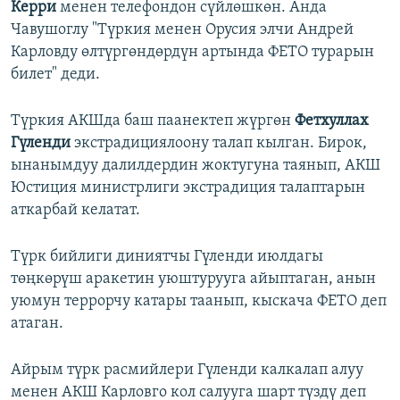
Керри
менен телефондон сүйлөшкөн. Анда
Чавушоглу "Түркия менен Орусия элчи Андрей
Карловду өлтүргөндөрдүн артында ФЕТО турарын
билет" деди.
Түркия АКШда баш паанектеп жүргөн
Фетхуллах
Гүленди
экстрадициялоону талап кылган. Бирок,
ынанымдуу далилдердин жоктугуна таянып, АКШ
Юстиция министрлиги экстрадиция талаптарын
аткарбай келатат.
Түрк бийлиги диниятчы Гүленди июлдагы
төңкөрүш аракетин уюштурууга айыптаган, анын
уюмун террорчу катары таанып, кыскача ФЕТО деп
атаган.
Айрым түрк расмийлери Гүленди калкалап алуу
менен АКШ Карловго кол салууга шарт түздү деп