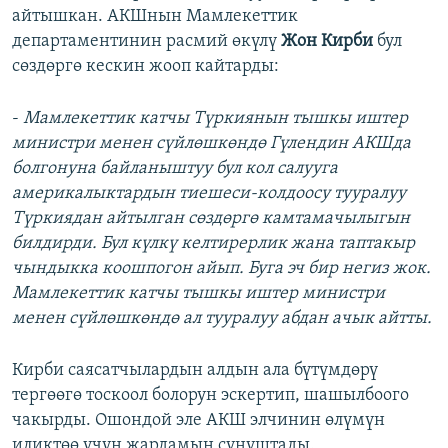
айтышкан. АКШнын Мамлекеттик
департаментинин расмий өкүлү
Жон Кирби
бул
сөздөргө кескин жооп кайтарды:
-
Мамлекеттик катчы Түркиянын тышкы иштер
министри менен сүйлөшкөндө Гүлендин АКШда
болгонуна байланыштуу бул кол салууга
америкалыктардын тиешеси-колдоосу тууралуу
Түркиядан айтылган сөздөргө камтамачылыгын
билдирди. Бул күлкү келтирерлик жана таптакыр
чындыкка коошпогон айып. Буга эч бир негиз жок.
Мамлекеттик катчы тышкы иштер министри
менен сүйлөшкөндө ал тууралуу абдан ачык айтты.
Кирби саясатчылардын алдын ала бүтүмдөрү
тергөөгө тоскоол болорун эскертип, шашылбоого
чакырды. Ошондой эле АКШ элчинин өлүмүн
иликтөө үчүн жардамын сунуштады.