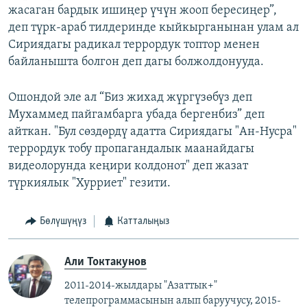
жасаган бардык ишиңер үчүн жооп бересиңер”,
деп түрк-араб тилдеринде кыйкырганынан улам ал
Сириядагы радикал террордук топтор менен
байланышта болгон деп дагы болжолдонууда.
Ошондой эле ал “Биз жихад жүргүзөбүз деп
Мухаммед пайгамбарга убада бергенбиз” деп
айткан. "Бул сөздөрдү адатта Сириядагы "Ан-Нусра"
террордук тобу пропагандалык маанайдагы
видеолорунда кеңири колдонот" деп жазат
түркиялык "Хурриет" гезити.
Бөлүшүңүз
Катталыңыз
Али Токтакунов
2011-2014-жылдары "Азаттык+"
телепрограммасынын алып баруучусу, 2015-