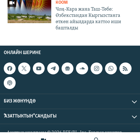
КООМ
Чоң-Кара жана Таш-Төбө:
Өзбекстандан Кыргызстанга
өткөн айылдарда каттоо иши
башталды
ОНЛАЙН ШЕРИНЕ
БИЗ ЖӨНҮНДӨ
"АЗАТТЫКТЫН" САНДЫГЫ
Азаттык үналгысы © 2026 RFE/RL, Inc. Бардык укуктар
корголгон.