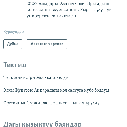
2020-жылдары "Азаттыктын" Прагадагы
кеңсесинин журналисти. ​
Кыргыз улуттук
университетин аяктаган.
Куржундар
Дүйнө
Макалалар архиви
Тектеш
Түрк министри Москвага келди
Элчи Жунусов: Анкарадагы кол салууга күбө болдум
Орусиянын Түркиядагы элчиси атып өлтүрүлдү
Дагы кызыктуу баяндар