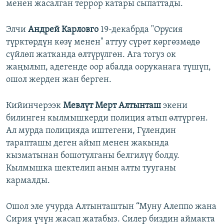
менен жасалган террор катары сыпаттады.
Элчи
Андрей Карловго
19-декабрда "Орусия
түрктөрдүн көзү менен" аттуу сүрөт көргөзмөдө
сүйлөп жатканда өлтүрүлгөн. Ага тогуз ок
жаңылып, адегенде оор абалда ооруканага түшүп,
ошол жерден жан берген.
Кийинчерээк
Мевлүт Мерт Алтынташ
экени
билинген кылмышкерди полиция атып өлтүргөн.
Ал мурда полицияда иштегени, Гүлендин
тарапташы деген айып менен жакында
кызматынан бошотулганы белгилүү болду.
Кылмышка шектелип анын алты тууганы
кармалды.
Ошол эле учурда Алтынташтын “Муну Алеппо жана
Сирия үчүн жасап жатабыз. Силер биздин аймакта