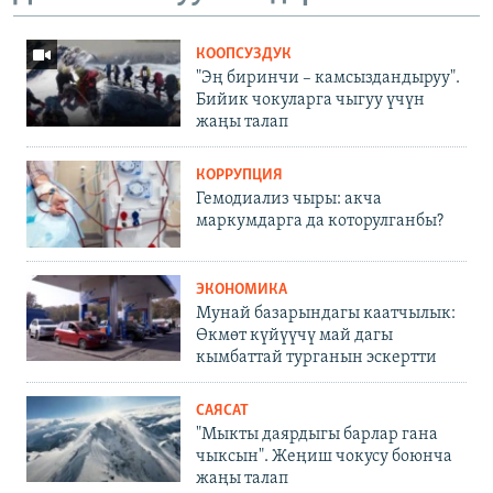
КООПСУЗДУК
"Эң биринчи – камсыздандыруу".
Бийик чокуларга чыгуу үчүн
жаңы талап
КОРРУПЦИЯ
Гемодиализ чыры: акча
маркумдарга да которулганбы?
ЭКОНОМИКА
Мунай базарындагы каатчылык:
Өкмөт күйүүчү май дагы
кымбаттай турганын эскертти
САЯСАТ
"Мыкты даярдыгы барлар гана
чыксын". Жеңиш чокусу боюнча
жаңы талап