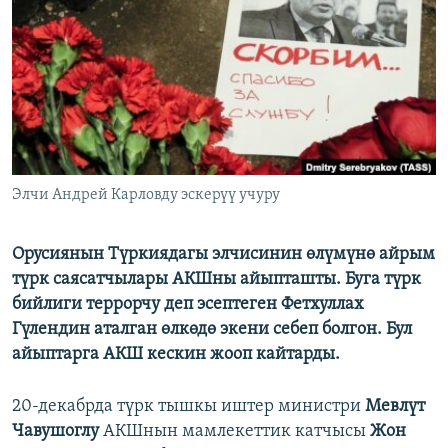
ОНЛАЙН ШЕРИНЕ
ЭЖЕ-СИҢДИЛЕР
АЗАТТЫК+
ЫҢГАЙСЫЗ СУРООЛОР
ЭЕ/АРнун бардык сайттары
Элчи Андрей Карловду эскерүү учуру
Орусиянын Түркиядагы элчисинин өлүмүнө айрым
түрк саясатчылары АКШны айыпташты. Буга түрк
бийлиги террорчу деп эсептеген Фетхуллах
Гүлендин аталган өлкөдө экени себеп болгон. Бул
айыптарга АКШ кескин жооп кайтарды.
20-декабрда түрк тышкы иштер министри
Мевлүт
Чавушоглу
АКШнын мамлекеттик катчысы
Жон