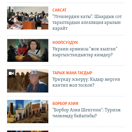
САЯСАТ
"75чилердин каты": Шаардык сот
тараптардын апелляция арызын
карайт
КООПСУЗДУК
Украин армиясы "жок кылган"
кыргызстандыктар кимдер?
ТАРЫХ ЖАНА ТАГДЫР
Үркүндү эскерүү: Кадыр мерген
кантип жол тоскон?
БОРБОР АЗИЯ
"Борбор Азия Шенгени": Туризм
чөлкөмдү байытабы?