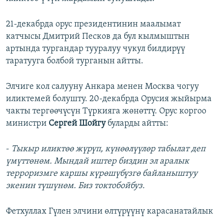
21-декабрда орус президентинин маалымат
катчысы Дмитрий Песков да бул кылмыштын
артында тургандар тууралуу чукул билдирүү
таратууга болбой турганын айтты.
Элчиге кол салууну Анкара менен Москва чогуу
иликтемей болушту. 20-декабрда Орусия жыйырма
чакты тергөөчүсүн Түркияга жөнөттү. Орус коргоо
министри
Сергей Шойгу
буларды айтты:
-
Тыкыр иликтөө жүрүп, күнөөлүүлөр табылат деп
үмүттөнөм. Мындай иштер биздин эл аралык
терроризмге каршы күрөшүбүзгө байланыштуу
экенин түшүнөм. Биз токтобойбуз.
Фетхуллах Гүлен элчини өлтүрүүнү карасанатайлык