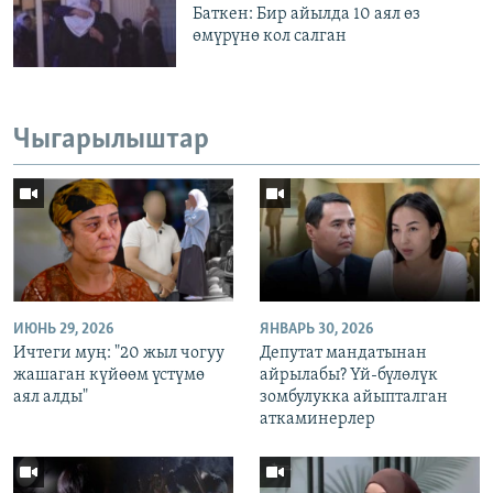
Баткен: Бир айылда 10 аял өз
өмүрүнө кол салган
Чыгарылыштар
ИЮНЬ 29, 2026
ЯНВАРЬ 30, 2026
Ичтеги муң: "20 жыл чогуу
Депутат мандатынан
жашаган күйөөм үстүмө
айрылабы? Үй-бүлөлүк
аял алды"
зомбулукка айыпталган
аткаминерлер