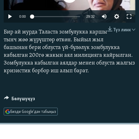
ОНЛАЙН ШЕРИНЕ
ЭЖЕ-СИҢДИЛЕР
Auto
АЗАТТЫК+
0:00
29:32
178p
ЫҢГАЙСЫЗ СУРООЛОР
Түз линк
Бир ай мурда Таласта зомбулукка каршы
268p
тынч жөө жүрүштөр өткөн. Быйыл жыл
Auto
178p
268p
356p
ЭЕ/АРнун бардык сайттары
башынан бери облуста үй-бүлөлүк зомбулукка
356p
кабылган 200гө жакын аял милицияга кайрылган.
532p
800p
532p
Зомбулукка кабылган аялдар менен облуста жалгыз
800p
кризистик борбор иш алып барат.
Бөлүшүңүз
Бизди Google'дан табыңыз