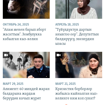
ОКТЯБРЬ 24, 2025
АПРЕЛЬ 18, 2025
"Апам менен барып аборт
"Түйүлдүктүн дартын
жасаттым". Зомбулукка
аныктоо оор". Депутаттын
кабылган кыз-келин
билдирүүсү, энелердин
ызасы
МАРТ 29, 2025
МАРТ 21, 2025
Алимент: 60 миңдей жаран
Кризистик борборлор
балдарына жардам
жабылса кыйналган кыз-
берүүдөн качып жүрөт
келинге ким кол сунат?