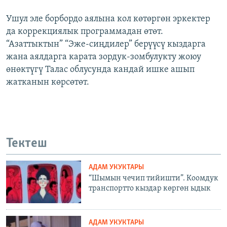
Ушул эле борбордо аялына кол көтөргөн эркектер
да коррекциялык программадан өтөт.
“Азаттыктын” “Эже-сиңдилер” берүүсү кыздарга
жана аялдарга карата зордук-зомбулукту жоюу
өнөктүгү Талас облусунда кандай ишке ашып
жатканын көрсөтөт.
Тектеш
АДАМ УКУКТАРЫ
“Шымын чечип тийишти”. Коомдук
транспортто кыздар көргөн ыдык
АДАМ УКУКТАРЫ