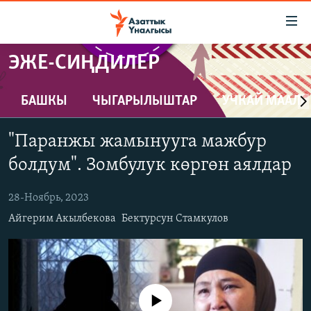
Линктер
Мазмунга
өтүңүз
ЭЖЕ-СИҢДИЛЕР
Навигацияга
ЖАҢЫЛЫКТАР
өтүңүз
КЫРГЫЗСТАН
Издөөгө
БАШКЫ
ЧЫГАРЫЛЫШТАР
УЧКАЙ МААЛ
салыңыз
ДҮЙНӨ
КЫРГЫЗСТАН
"Паранжы жамынууга мажбур
УКРАИНА
САЯСАТ
ДҮЙНӨ
болдум". Зомбулук көргөн аялдар
АТАЙЫН ИЛИКТӨӨ
ЭКОНОМИКА
БОРБОР АЗИЯ
28-Ноябрь, 2023
ТВ ПРОГРАММАЛАР
МАДАНИЯТ
Айгерим Акылбекова
Бектурсун Стамкулов
ПОДКАСТ
БҮГҮН АЗАТТЫКТА
ӨЗГӨЧӨ ПИКИР
ЭКСПЕРТТЕР ТАЛДАЙТ
БИЗ ЖАНА ДҮЙНӨ
Русский
ДАНИСТЕ
No media source currently available