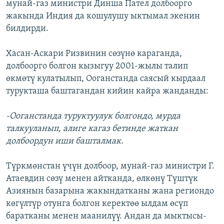
мунай-газ министри Динша Пател долбоорго
жакында Индия да кошулушу ыктымал экенин
билдирди.
Хасан-Аскари Ризвинин сөзүнө караганда,
долбоорго болгон кызыгуу 2001-жылы талип
өкмөтү кулатылып, Ооганстанда саясый кырдаал
турукташа баштагандан кийин кайра жанданды:
-Ооганстанда туруктуулук болгондо, мурда
талкууланып, алиге кагаз бетинде жаткан
долбоордун иши башталмак.
Түркмөнстан үчүн долбоор, мунай-газ министри Г.
Атаевдин сөзү менен айтканда, өлкөнү Түштүк
Азиянын базарына жакындатканы жана региондо
көгүлтүр отунга болгон керектөө ылдам өсүп
баратканы менен маанилүү. Андан да мыктысы-