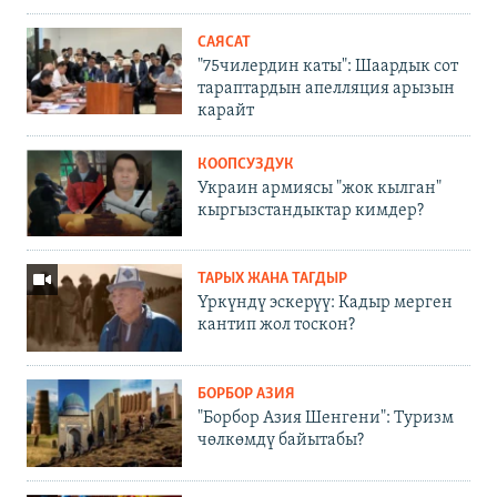
САЯСАТ
"75чилердин каты": Шаардык сот
тараптардын апелляция арызын
карайт
КООПСУЗДУК
Украин армиясы "жок кылган"
кыргызстандыктар кимдер?
ТАРЫХ ЖАНА ТАГДЫР
Үркүндү эскерүү: Кадыр мерген
кантип жол тоскон?
БОРБОР АЗИЯ
"Борбор Азия Шенгени": Туризм
чөлкөмдү байытабы?