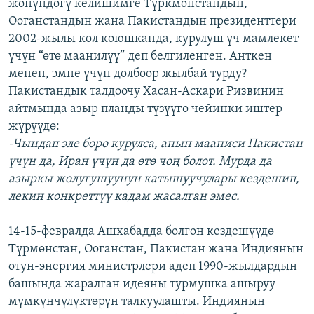
жөнүндөгү келишимге Түркмөнстандын,
Ооганстандын жана Пакистандын президенттери
2002-жылы кол коюшканда, курулуш үч мамлекет
үчүн “өтө маанилүү” деп белгиленген. Анткен
менен, эмне үчүн долбоор жылбай турду?
Пакистандык талдоочу Хасан-Аскари Ризвинин
айтмында азыр планды түзүүгө чейинки иштер
жүрүүдө:
-Чындап эле боро курулса, анын мааниси Пакистан
үчүн да, Иран үчүн да өтө чоң болот. Мурда да
азыркы жолугушуунун катышуучулары кездешип,
лекин конкреттүү кадам жасалган эмес.
14-15-февралда Ашхабадда болгон кездешүүдө
Түрмөнстан, Ооганстан, Пакистан жана Индиянын
отун-энергия министрлери адеп 1990-жылдардын
башында жаралган идеяны турмушка ашыруу
мүмкүнчүлүктөрүн талкуулашты. Индиянын