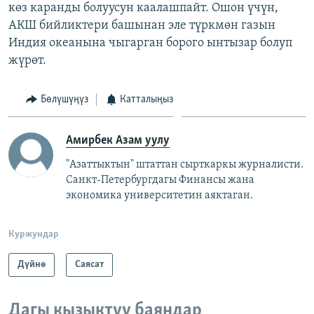
көз каранды болуусун каалашпайт. Ошон үчүн,
АКШ бийликтери башынан эле түркмөн газын
Индия океанына чыгарган борого ынтызар болуп
жүрөт.
Бөлүшүңүз
Катталыңыз
Амирбек Азам уулу
"Азаттыктын" штаттан сырткаркы журналисти.
Санкт-Петербургдагы Финансы жана
экономика университетин аяктаган.
Куржундар
Дүйнө
Саясат
Дагы кызыктуу баяндар