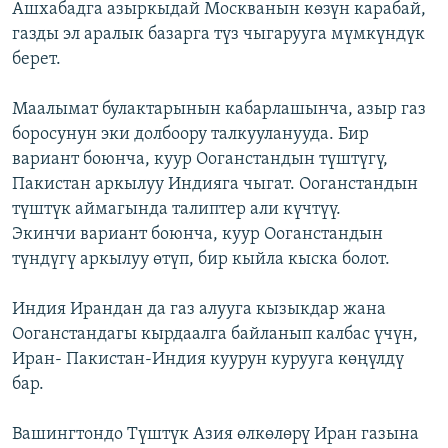
Ашхабадга азыркыдай Москванын көзүн карабай,
газды эл аралык базарга түз чыгарууга мүмкүндүк
берет.
Маалымат булактарынын кабарлашынча, азыр газ
боросунун эки долбоору талкууланууда. Бир
вариант боюнча, куур Ооганстандын түштүгү,
Пакистан аркылуу Индияга чыгат. Ооганстандын
түштүк аймагында талиптер али күчтүү.
Экинчи вариант боюнча, куур Ооганстандын
түндүгү аркылуу өтүп, бир кыйла кыска болот.
Индия Ирандан да газ алууга кызыкдар жана
Ооганстандагы кырдаалга байланып калбас үчүн,
Иран- Пакистан-Индия куурун курууга көңүлдү
бар.
Вашингтондо Түштүк Азия өлкөлөрү Иран газына