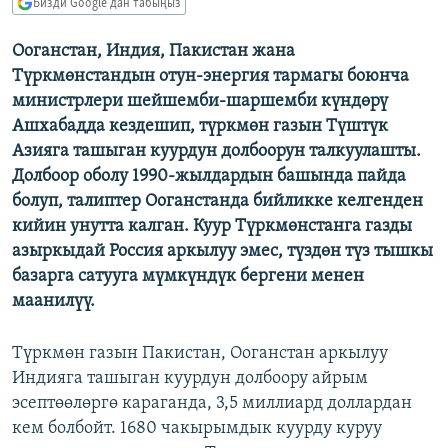
Бизди Google'дан табыңыз
ОНЛАЙН ШЕРИНЕ
ЭЖЕ-СИҢДИЛЕР
Ооганстан, Индия, Пакистан жана
АЗАТТЫК+
Түркмөнстандын отун-энергия тармагы боюнча
ЫҢГАЙСЫЗ СУРООЛОР
министрлери шейшемби-шаршемби күндөрү
Ашхабадда кездешип, түркмөн газын Түштүк
Азияга ташыган куурдун долбоорун талкуулашты.
ЭЕ/АРнун бардык сайттары
Долбоор оболу 1990-жылдардын башында пайда
болуп, талиптер Ооганстанда бийликке келгенден
кийин унутта калган. Куур Түркмөнстанга газды
азыркыдай Россия аркылуу эмес, түздөн түз тышкы
базарга сатууга мүмкүндүк бергени менен
маанилүү.
Түркмөн газын Пакистан, Ооганстан аркылуу
Индияга ташыган куурдун долбоору айрым
эсептөөлөргө караганда, 3,5 миллиард доллардан
кем болбойт. 1680 чакырымдык куурду куруу