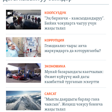
КООПСУЗДУК
"Эң биринчи – камсыздандыруу".
Бийик чокуларга чыгуу үчүн
жаңы талап
КОРРУПЦИЯ
Гемодиализ чыры: акча
маркумдарга да которулганбы?
ЭКОНОМИКА
Мунай базарындагы каатчылык:
Өкмөт күйүүчү май дагы
кымбаттай турганын эскертти
САЯСАТ
"Мыкты даярдыгы барлар гана
чыксын". Жеңиш чокусу боюнча
жаңы талап