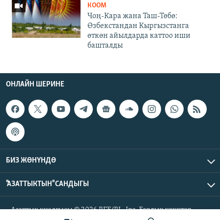
КООМ
Чоң-Кара жана Таш-Төбө:
Өзбекстандан Кыргызстанга
өткөн айылдарда каттоо иши
башталды
ОНЛАЙН ШЕРИНЕ
БИЗ ЖӨНҮНДӨ
"АЗАТТЫКТЫН" САНДЫГЫ
Азаттык үналгысы © 2026 RFE/RL, Inc. Бардык укуктар
корголгон.