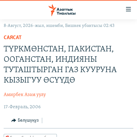
Линктер
Мазмунга
өтүңүз
8-Август, 2026-жыл, ишемби, Бишкек убактысы 02:43
Навигацияга
ЖАҢЫЛЫКТАР
өтүңүз
САЯСАТ
КЫРГЫЗСТАН
Издөөгө
ТҮРКМӨНСТАН, ПАКИСТАН,
салыңыз
ДҮЙНӨ
КЫРГЫЗСТАН
ООГАНСТАН, ИНДИЯНЫ
УКРАИНА
САЯСАТ
ДҮЙНӨ
ТУТАШТЫРГАН ГАЗ КУУРУНА
АТАЙЫН ИЛИКТӨӨ
ЭКОНОМИКА
БОРБОР АЗИЯ
КЫЗЫГУУ ӨСҮҮДӨ
ТВ ПРОГРАММАЛАР
МАДАНИЯТ
Амирбек Азам уулу
ПОДКАСТ
БҮГҮН АЗАТТЫКТА
17-Февраль, 2006
ӨЗГӨЧӨ ПИКИР
ЭКСПЕРТТЕР ТАЛДАЙТ
Бөлүшүңүз
БИЗ ЖАНА ДҮЙНӨ
Русский
ДАНИСТЕ