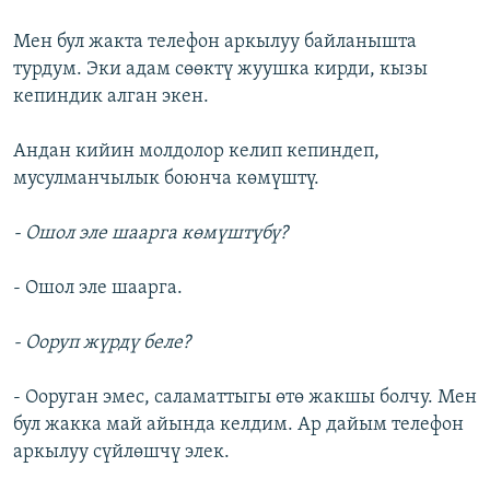
Мен бул жакта телефон аркылуу байланышта
турдум. Эки адам сөөктү жуушка кирди, кызы
кепиндик алган экен.
Андан кийин молдолор келип кепиндеп,
мусулманчылык боюнча көмүштү.
- Ошол эле шаарга көмүштүбү?
- Ошол эле шаарга.
- Ооруп жүрдү беле?
- Ооруган эмес, саламаттыгы өтө жакшы болчу. Мен
бул жакка май айында келдим. Ар дайым телефон
аркылуу сүйлөшчү элек.