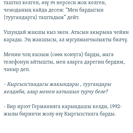
таштап келген, өзү эч нерсеси жок келген,
чемоданың кайда десем: “Мен бардыгын
(туугандарга) таштадым” дейт.
Ушундай жакшы кыз экен. Атасын акырына чейин
карады. Эң жакшысы, ал мусулманчылыкты билчү.
Менин чоң кызым (сөөк коюуга) барды, мага
телефонун айтышты, мен аларга дарегин бердим,
чакыр деп.
- Кыргызстандагы жакындары , туугандары
келдиби, алар менен катышып турчу беле?
- Бир ирээт Германияга карындашы келди, 1992-
жылы биринчи жолу өзү Кыргызстанга барды.