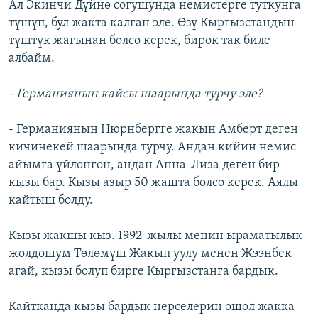
Ал Экинчи Дүйнө согушунда немистерге туткунга
түшүп, бул жакта калган эле. Өзү Кыргызстандын
түштүк жагынан болсо керек, бирок так биле
албайм.
- Германиянын кайсы шаарында турчу эле?
- Германиянын Нюрнбергге жакын Амберт деген
кичинекей шаарында турчу. Андан кийин немис
айымга үйлөнгөн, андан Анна-Лиза деген бир
кызы бар. Кызы азыр 50 жашта болсо керек. Аялы
кайтыш болду.
Кызы жакшы кыз. 1992-жылы менин ыраматылык
жолдошум Төлөмүш Жакып уулу менен Жээнбек
агай, кызы болуп бирге Кыргызстанга бардык.
Кайтканда кызы бардык нерселерин ошол жакка