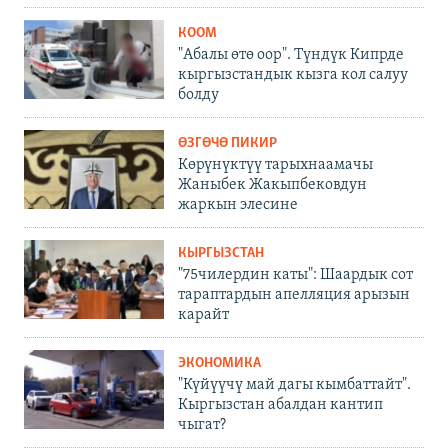
КООМ
"Абалы өтө оор". Түндүк Кипрде
кыргызстандык кызга кол салуу
болду
ӨЗГӨЧӨ ПИКИР
Көрүнүктүү тарыхнаамачы
Жаныбек Жакыпбековдун
жаркын элесине
КЫРГЫЗСТАН
"75чилердин каты": Шаардык сот
тараптардын апелляция арызын
карайт
ЭКОНОМИКА
"Күйүүчү май дагы кымбаттайт".
Кыргызстан абалдан кантип
чыгат?