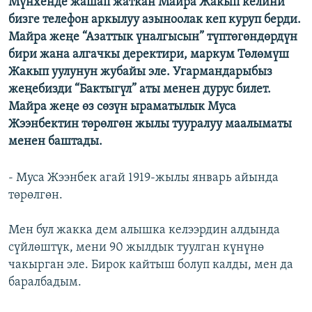
Мүнхенде жашап жаткан Майра Жакып келини
бизге телефон аркылуу азыноолак кеп куруп берди.
Майра жеңе “Азаттык үналгысын” түптөгөндөрдүн
бири жана алгачкы деректири, маркум Төлөмүш
Жакып уулунун жубайы эле. Угармандарыбыз
жеңебизди “Бактыгүл” аты менен дурус билет.
Майра жеңе өз сөзүн ыраматылык Муса
Жээнбектин төрөлгөн жылы тууралуу маалыматы
менен баштады.
- Муса Жээнбек агай 1919-жылы январь айында
төрөлгөн.
Мен бул жакка дем алышка келээрдин алдында
сүйлөштүк, мени 90 жылдык туулган күнүнө
чакырган эле. Бирок кайтыш болуп калды, мен да
баралбадым.