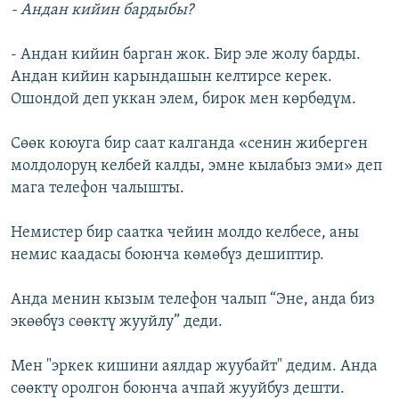
- Андан кийин бардыбы?
- Андан кийин барган жок. Бир эле жолу барды.
Андан кийин карындашын келтирсе керек.
Ошондой деп уккан элем, бирок мен көрбөдүм.
Сөөк коюуга бир саат калганда «сенин жиберген
молдолоруң келбей калды, эмне кылабыз эми» деп
мага телефон чалышты.
Немистер бир саатка чейин молдо келбесе, аны
немис каадасы боюнча көмөбүз дешиптир.
Анда менин кызым телефон чалып “Эне, анда биз
экөөбүз сөөктү жууйлу” деди.
Мен "эркек кишини аялдар жуубайт" дедим. Анда
сөөктү оролгон боюнча ачпай жууйбуз дешти.