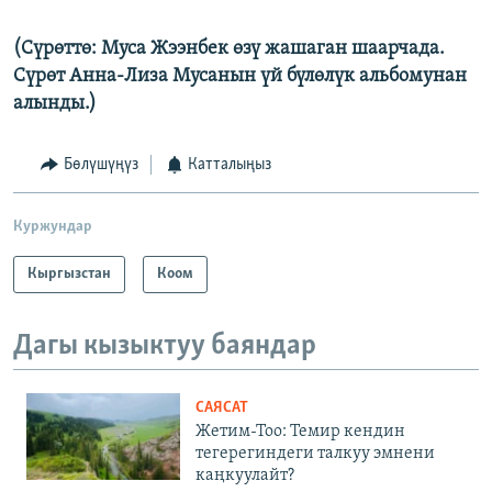
(Сүрөттө: Муса Жээнбек өзү жашаган шаарчада.
Сүрөт Анна-Лиза Мусанын үй бүлөлүк альбомунан
алынды.)
Бөлүшүңүз
Катталыңыз
Куржундар
Кыргызстан
Коом
Дагы кызыктуу баяндар
САЯСАТ
Жетим-Тоо: Темир кендин
тегерегиндеги талкуу эмнени
каңкуулайт?