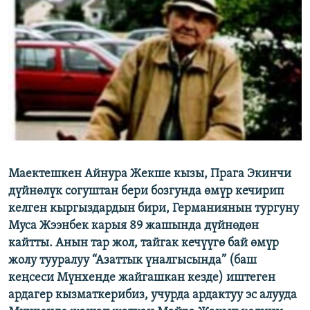
ОНЛАЙН ШЕРИНЕ
ЭЖЕ-СИҢДИЛЕР
АЗАТТЫК+
ЫҢГАЙСЫЗ СУРООЛОР
ЭЕ/АРнун бардык сайттары
Маектешкен Айнура Жекше кызы, Прага Экинчи
дүйнөлүк согуштан бери бозгунда өмүр кечирип
келген кыргыздардын бири, Германиянын тургуну
Муса Жээнбек карыя 89 жашында дүйнөдөн
кайтты. Анын тар жол, тайгак кечүүгө бай өмүр
жолу тууралуу “Азаттык үналгысында” (баш
кеңсеси Мүнхенде жайгашкан кезде) иштеген
ардагер кызматкерибиз, учурда ардактуу эс алууда