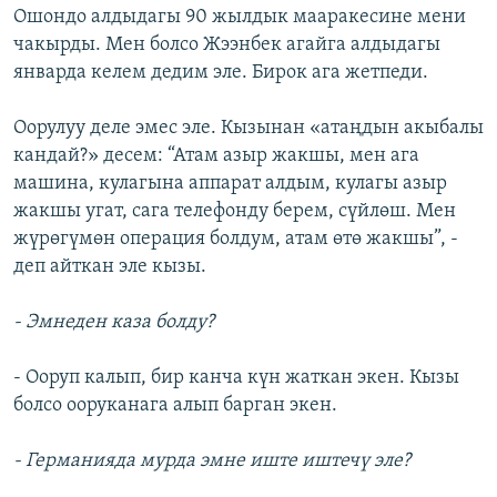
Ошондо алдыдагы 90 жылдык мааракесине мени
чакырды. Мен болсо Жээнбек агайга алдыдагы
январда келем дедим эле. Бирок ага жетпеди.
Оорулуу деле эмес эле. Кызынан «атаңдын акыбалы
кандай?» десем: “Атам азыр жакшы, мен ага
машина, кулагына аппарат алдым, кулагы азыр
жакшы угат, сага телефонду берем, сүйлөш. Мен
жүрөгүмөн операция болдум, атам өтө жакшы”, -
деп айткан эле кызы.
- Эмнеден каза болду?
- Ооруп калып, бир канча күн жаткан экен. Кызы
болсо ооруканага алып барган экен.
- Германияда мурда эмне иште иштечү эле?