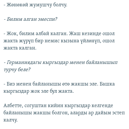
- Жөнөкөй жумушчу болчу.
- Билим алган эмеспи?
- Жок, билим албай калган. Жаш кезинде ошол
жакта жүрүп бир немис кызына үйлөнүп, ошол
жакта калган.
- Германиядагы кыргыздар менен байланышып
турчу беле?
- Биз менен байланышы өтө жакшы эле. Башка
кыргыздар жок эле бул жакта.
Албетте, согуштан кийин кыргыздар келгенде
байланышы жакшы болгон, аларды ар дайым эстеп
калчу.