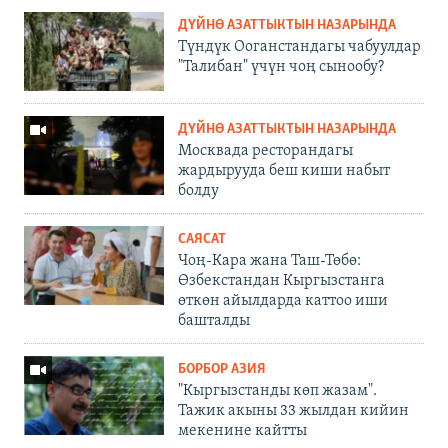
ДҮЙНӨ АЗАТТЫКТЫН НАЗАРЫНДА
Түндүк Ооганстандагы чабуулдар
"Талибан" үчүн чоң сынообу?
ДҮЙНӨ АЗАТТЫКТЫН НАЗАРЫНДА
Москвада ресторандагы
жардырууда беш киши набыт
болду
САЯСАТ
Чоң-Кара жана Таш-Төбө:
Өзбекстандан Кыргызстанга
өткөн айылдарда каттоо иши
башталды
БОРБОР АЗИЯ
"Кыргызстанды көп жазам".
Тажик акыны 33 жылдан кийин
мекенине кайтты