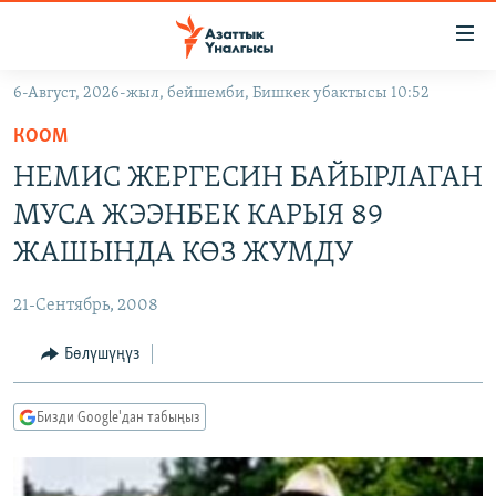
Линктер
Мазмунга
өтүңүз
6-Август, 2026-жыл, бейшемби, Бишкек убактысы 10:52
Навигацияга
ЖАҢЫЛЫКТАР
өтүңүз
КООМ
КЫРГЫЗСТАН
Издөөгө
НЕМИС ЖЕРГЕСИН БАЙЫРЛАГАН
салыңыз
ДҮЙНӨ
КЫРГЫЗСТАН
МУСА ЖЭЭНБЕК КАРЫЯ 89
УКРАИНА
САЯСАТ
ДҮЙНӨ
ЖАШЫНДА КӨЗ ЖУМДУ
АТАЙЫН ИЛИКТӨӨ
ЭКОНОМИКА
БОРБОР АЗИЯ
21-Сентябрь, 2008
ТВ ПРОГРАММАЛАР
МАДАНИЯТ
Бөлүшүңүз
ПОДКАСТ
БҮГҮН АЗАТТЫКТА
ӨЗГӨЧӨ ПИКИР
ЭКСПЕРТТЕР ТАЛДАЙТ
Бизди Google'дан табыңыз
БИЗ ЖАНА ДҮЙНӨ
Русский
ДАНИСТЕ