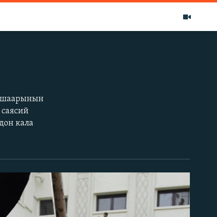
р шаарынын
 саясий
дон кала