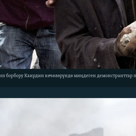
тин борбору Каирдин көчөлөрүндө миңдеген демонстранттар