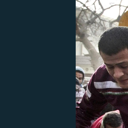
ЭЖЕ-СИҢДИЛЕР
АЗАТТЫК+
ЫҢГАЙСЫЗ СУРООЛОР