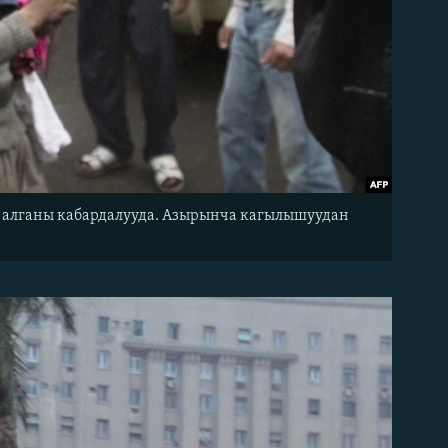
 алганы кабардалууда. Азырынча кагылышуудан