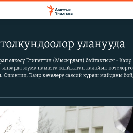
толкундоолор уланууда
рап өлкөсү Египеттин (Мысырдын) байтактысы - Каи
-январда жума намазга жыйылган калайык көчөлөргө
. Ошентип, Каир көчөлөрү саясий күрөш майданы бой