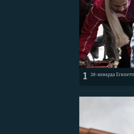
1
28-январда Египет