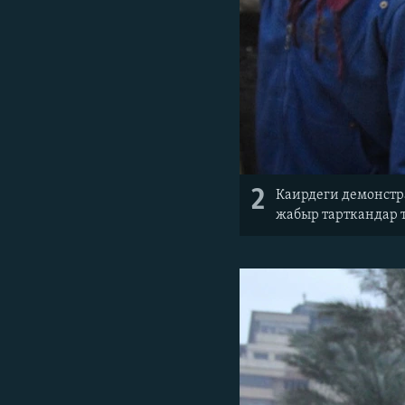
2
Каирдеги демонстр
жабыр тарткандар т