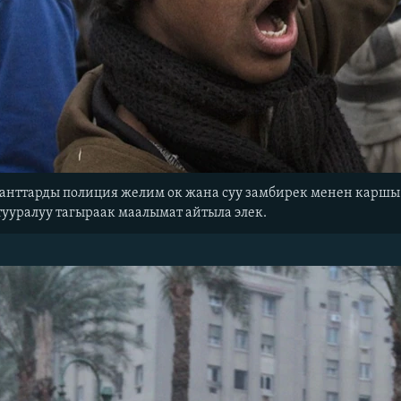
анттарды полиция желим ок жана суу замбирек менен каршы
ууралуу тагыраак маалымат айтыла элек.