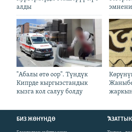
алды
эмнени
"Абалы өтө оор". Түндүк
Көрүнү
Кипрде кыргызстандык
Жаныбе
кызга кол салуу болду
жаркын
БИЗ ЖӨНҮНДӨ
"АЗАТТЫ