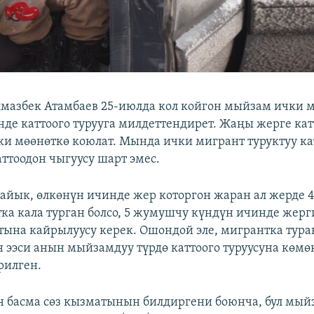
мазбек Атамбаев 25-июлда кол койгон мыйзам ички 
нде каттоого турууга милдеттендирет. Жаңы жерге кат
и мөөнөткө коюлат. Мында ички мигрант туруктуу ка
ттоодон чыгуусу шарт эмес.
йык, өлкөнүн ичинде жер которгон жаран ал жерде 
ка кала турган болсо, 5 жумушчу күндүн ичинде жерг
тына кайрылуусу керек. Ошондой эле, мигрантка тур
н ээси анын мыйзамдуу түрдө каттоого туруусуна көмө
рилген.
 басма сөз кызматынын билдиргени боюнча, бул мый