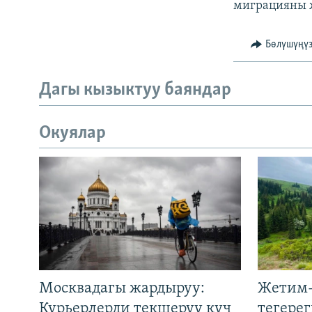
миграцияны ж
Бөлүшүңү
Дагы кызыктуу баяндар
Окуялар
Москвадагы жардыруу:
Жетим-
Курьерлерди текшерүү күч
тегере