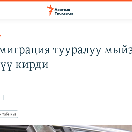
Р
миграция тууралуу мый
түү кирди
з
ан табыңыз