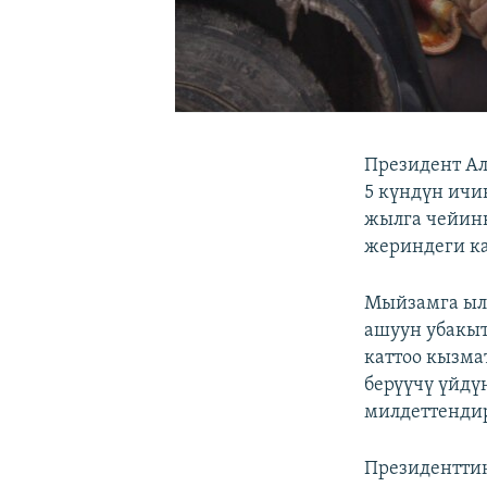
Президент Ал
5 күндүн ичи
жылга чейинк
жериндеги ка
Мыйзамга ыла
ашуун убакыт
каттоо кызма
берүүчү үйдү
милдеттенди
Президенттин