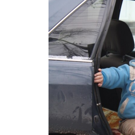
ЭЖЕ-СИҢДИЛЕР
АЗАТТЫК+
ЫҢГАЙСЫЗ СУРООЛОР