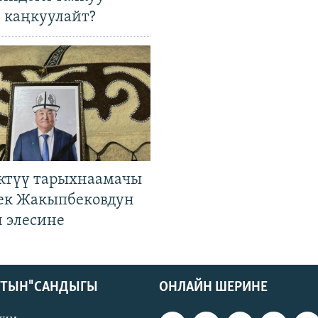
 каңкуулайт?
ктүү тарыхнаамачы
к Жакыпбековдун
 элесине
КТЫН" САНДЫГЫ
ОНЛАЙН ШЕРИНЕ