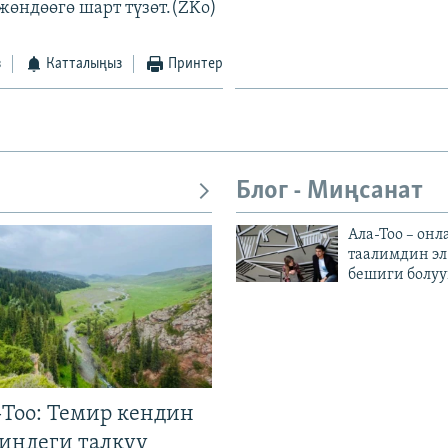
өндөөгө шарт түзөт.(ZKo)
з
Катталыңыз
Принтер
Блог - Миңсанат
Ала-Тоо – онл
таалимдин эл
бешиги болуу
Тоо: Темир кендин
гиндеги талкуу