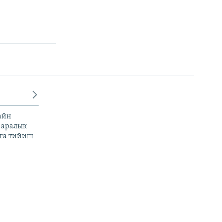
айн
 аралык
га тийиш