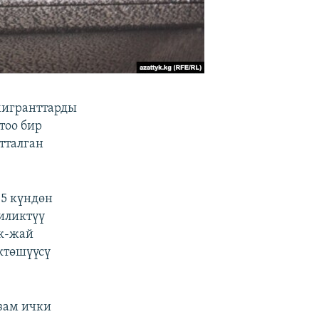
мигранттарды
тоо бир
тталган
45 күндөн
иликтүү
ак-жай
ктөшүүсү
зам ички