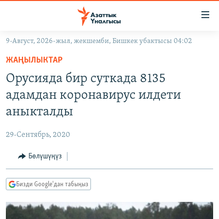
Линктер
Мазмунга
өтүңүз
9-Август, 2026-жыл, жекшемби, Бишкек убактысы 04:02
Навигацияга
ЖАҢЫЛЫКТАР
өтүңүз
ЖАҢЫЛЫКТАР
КЫРГЫЗСТАН
Издөөгө
Орусияда бир суткада 8135
салыңыз
ДҮЙНӨ
КЫРГЫЗСТАН
адамдан коронавирус илдети
УКРАИНА
САЯСАТ
ДҮЙНӨ
аныкталды
АТАЙЫН ИЛИКТӨӨ
ЭКОНОМИКА
БОРБОР АЗИЯ
29-Сентябрь, 2020
ТВ ПРОГРАММАЛАР
МАДАНИЯТ
Бөлүшүңүз
ПОДКАСТ
БҮГҮН АЗАТТЫКТА
ӨЗГӨЧӨ ПИКИР
ЭКСПЕРТТЕР ТАЛДАЙТ
Бизди Google'дан табыңыз
БИЗ ЖАНА ДҮЙНӨ
Русский
ДАНИСТЕ