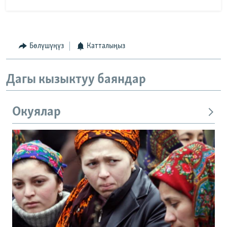
Бөлүшүңүз
Катталыңыз
Дагы кызыктуу баяндар
Окуялар