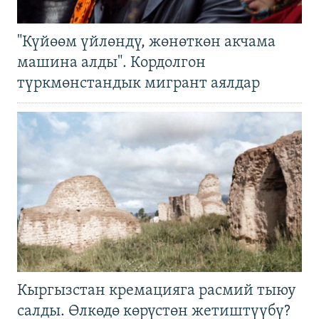
"Күйөөм үйлөндү, жөнөткөн акчама
машина алды". Кордолгон
түркмөнстандык мигрант аялдар
Кыргызстан кремацияга расмий тыюу
салды. Өлкөдө көрүстөн жетиштүүбү?