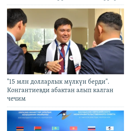
"15 млн долларлык мүлкүн берди".
Конгантиевди абактан алып калган
чечим