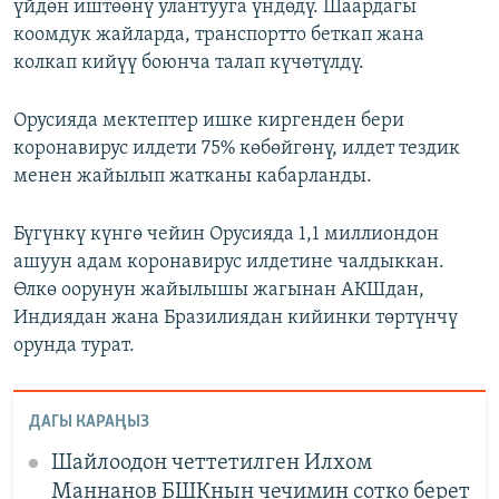
үйдөн иштөөнү улантууга үндөдү. Шаардагы
коомдук жайларда, транспортто беткап жана
колкап кийүү боюнча талап күчөтүлдү.
Орусияда мектептер ишке киргенден бери
коронавирус илдети 75% көбөйгөнү, илдет тездик
менен жайылып жатканы кабарланды.
Бүгүнкү күнгө чейин Орусияда 1,1 миллиондон
ашуун адам коронавирус илдетине чалдыккан.
Өлкө оорунун жайылышы жагынан АКШдан,
Индиядан жана Бразилиядан кийинки төртүнчү
орунда турат.
ДАГЫ КАРАҢЫЗ
Шайлоодон четтетилген Илхом
Маннанов БШКнын чечимин сотко берет