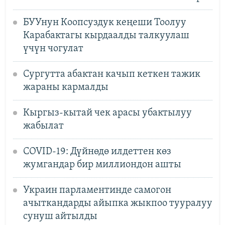
БУУнун Коопсуздук кеңеши Тоолуу
Карабактагы кырдаалды талкуулаш
үчүн чогулат
Сургутта абактан качып кеткен тажик
жараны кармалды
Кыргыз-кытай чек арасы убактылуу
жабылат
СOVID-19: Дүйнөдө илдеттен көз
жумгандар бир миллиондон ашты
Украин парламентинде самогон
ачыткандарды айыпка жыкпоо тууралуу
сунуш айтылды