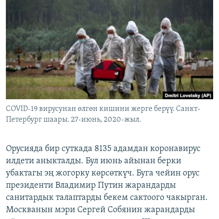
ОНЛАЙН ШЕРИНЕ
ЭЖЕ-СИҢДИЛЕР
АЗАТТЫК+
ЫҢГАЙСЫЗ СУРООЛОР
ЭЕ/АРнун бардык сайттары
COVID-19 вирусунан өлгөн кишини жерге берүү. Санкт-
Петербург шаары. 27-июнь, 2020-жыл.
Орусияда бир суткада 8135 адамдан коронавирус
илдети аныкталды. Бул июнь айынан берки
убактагы эң жогорку көрсөткүч. Буга чейин орус
президенти Владимир Путин жарандарды
санитардык талаптарды бекем сактоого чакырган.
Москванын мэри Сергей Собянин жарандарды