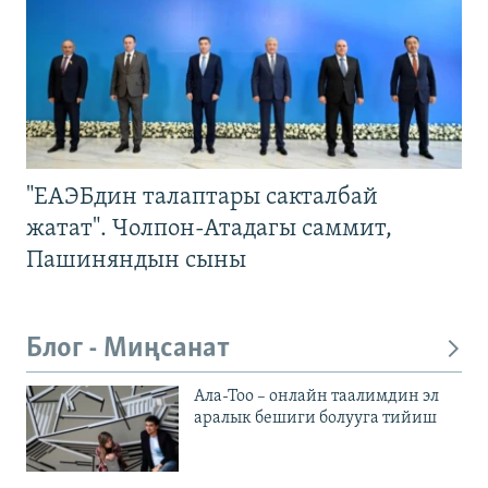
"ЕАЭБдин талаптары сакталбай
жатат". Чолпон-Атадагы саммит,
Пашиняндын сыны
Блог - Миңсанат
Ала-Тоо – онлайн таалимдин эл
аралык бешиги болууга тийиш