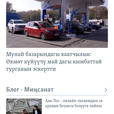
Мунай базарындагы каатчылык:
Өкмөт күйүүчү май дагы кымбаттай
турганын эскертти
Блог - Миңсанат
Ала-Тоо – онлайн таалимдин эл
аралык бешиги болууга тийиш