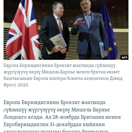
ОНЛАЙН ШЕРИНЕ
ЭЖЕ-СИҢДИЛЕР
АЗАТТЫК+
ЫҢГАЙСЫЗ СУРООЛОР
ЭЕ/АРнун бардык сайттары
Европа Биримдигинин Брекзит жаатында сүйлөшүү
жүргүзүүчү өкүлү Мишель Барнье менен британ өкмөт
башчысынын Европа иштери боюнча кеңешчиси Дэвид
Фрост. 2020.
Европа Биримдигинин Брекзит жаатында
сүйлөшүү жүргүзүүчү өкүлү Мишель Барнье
Лондонго келди. Ал 28-ноябрда Британия менен
Евробиримдиктин 31-декабрдан кийинки