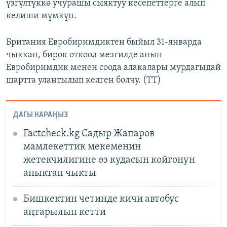
үзгүлтүккө учурашы сыяктуу кесепеттерге алып
келиши мүмкүн.
Британия Евробиримдиктен быйыл 31-январда
чыккан, бирок өткөөл мезгилде анын
Евробиримдик менен соода алакалары мурдагыдай
шартта улантылып келген болчу. (TT)
ДАГЫ КАРАҢЫЗ
Factcheck.kg Садыр Жапаров
мамлекеттик мекеменин
жетекчилигине өз кудасын койгонун
аныктап чыкты
Бишкектин четинде кичи автобус
аңтарылып кетти