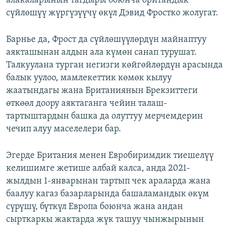
алакаларынын тагдыры боюнча британдык
сүйлөшүү жүргүзүүчү өкүл Дэвид Фростко жолугат.
Барнье да, Фрост да сүйлөшүүлөрдүн майнаптуу
аякташынан алдын ала күмөн санап турушат.
Талкуулана турган негизги көйгөйлөрдүн арасында
балык уулоо, мамлекеттик көмөк кылуу
жаатындагы жана Британиянын Брекзиттеги
өткөөл доору аяктаганга чейин талаш-
тартыштардын башка да олуттуу мерчемдерин
чечип алуу маселелери бар.
Эгерде Британия менен Евробиримдик тиешелүү
келишимге жетише албай калса, анда 2021-
жылдын 1-январынан тартып чек араларда жана
баалуу кагаз базарларында башаламандык өкүм
сүрүшү, бүткүл Европа боюнча жана андан
сырткаркы жактарда жүк ташуу чынжырынын