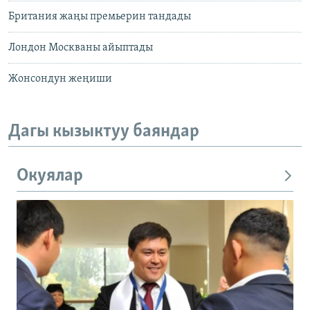
Британия жаңы премьерин тандады
Лондон Москваны айыптады
Жонсондун жеңиши
Дагы кызыктуу баяндар
Окуялар