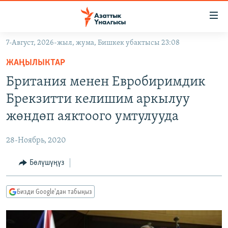
Линктер
Мазмунга
өтүңүз
7-Август, 2026-жыл, жума, Бишкек убактысы 23:08
Навигацияга
ЖАҢЫЛЫКТАР
өтүңүз
ЖАҢЫЛЫКТАР
КЫРГЫЗСТАН
Издөөгө
Британия менен Евробиримдик
салыңыз
ДҮЙНӨ
КЫРГЫЗСТАН
Брекзитти келишим аркылуу
УКРАИНА
САЯСАТ
ДҮЙНӨ
жөндөп аяктоого умтулууда
АТАЙЫН ИЛИКТӨӨ
ЭКОНОМИКА
БОРБОР АЗИЯ
28-Ноябрь, 2020
ТВ ПРОГРАММАЛАР
МАДАНИЯТ
Бөлүшүңүз
ПОДКАСТ
БҮГҮН АЗАТТЫКТА
ӨЗГӨЧӨ ПИКИР
ЭКСПЕРТТЕР ТАЛДАЙТ
Бизди Google'дан табыңыз
БИЗ ЖАНА ДҮЙНӨ
Русский
ДАНИСТЕ