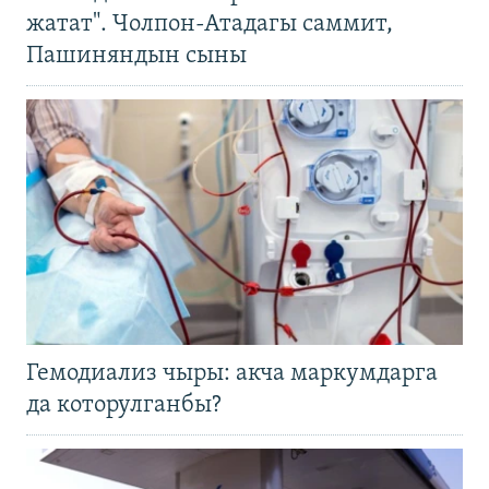
жатат". Чолпон-Атадагы саммит,
Пашиняндын сыны
Гемодиализ чыры: акча маркумдарга
да которулганбы?