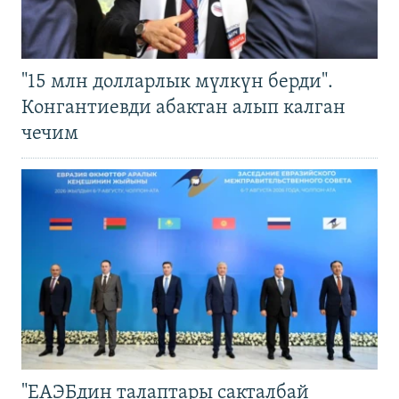
"15 млн долларлык мүлкүн берди".
Конгантиевди абактан алып калган
чечим
"ЕАЭБдин талаптары сакталбай