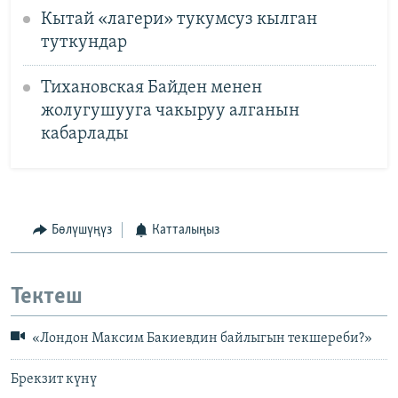
Кытай «лагери» тукумсуз кылган
туткундар
Тихановская Байден менен
жолугушууга чакыруу алганын
кабарлады
Бөлүшүңүз
Катталыңыз
Тектеш
«Лондон Максим Бакиевдин байлыгын текшереби?»
Брекзит күнү