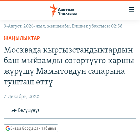
Линктер
Мазмунга
өтүңүз
9-Август, 2026-жыл, жекшемби, Бишкек убактысы 02:58
Навигацияга
ЖАҢЫЛЫКТАР
өтүңүз
ЖАҢЫЛЫКТАР
КЫРГЫЗСТАН
Издөөгө
Москвада кыргызстандыктардын
салыңыз
ДҮЙНӨ
КЫРГЫЗСТАН
баш мыйзамды өзгөртүүгө каршы
УКРАИНА
САЯСАТ
ДҮЙНӨ
жүрүшү Мамытовдун сапарына
АТАЙЫН ИЛИКТӨӨ
ЭКОНОМИКА
БОРБОР АЗИЯ
тушташ өттү
ТВ ПРОГРАММАЛАР
МАДАНИЯТ
7-Декабрь, 2020
ПОДКАСТ
БҮГҮН АЗАТТЫКТА
Бөлүшүңүз
ӨЗГӨЧӨ ПИКИР
ЭКСПЕРТТЕР ТАЛДАЙТ
БИЗ ЖАНА ДҮЙНӨ
Русский
Бизди Google'дан табыңыз
ДАНИСТЕ