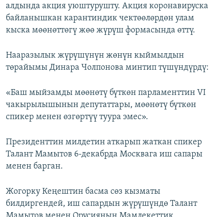
алдында акция уюштурушту. Акция коронавируска
байланышкан карантиндик чектөөлөрдөн улам
кыска мөөнөттөгү жөө жүрүш формасында өттү.
Нааразылык жүрүшүнүн жөнүн кыймылдын
төрайымы Динара Чолпонова минтип түшүндүрдү:
«Баш мыйзамды мөөнөтү бүткөн парламенттин VI
чакырылышынын депутаттары, мөөнөтү бүткөн
спикер менен өзгөртүү туура эмес».
Президенттин милдетин аткарып жаткан спикер
Талант Мамытов 6-декабрда Москвага иш сапары
менен барган.
Жогорку Кеңештин басма сөз кызматы
билдиргендей, иш сапардын жүрүшүндө Талант
Мамытов менен Орусиянын Мамлекеттик