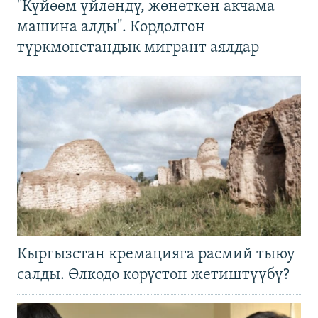
"Күйөөм үйлөндү, жөнөткөн акчама
машина алды". Кордолгон
түркмөнстандык мигрант аялдар
Кыргызстан кремацияга расмий тыюу
салды. Өлкөдө көрүстөн жетиштүүбү?