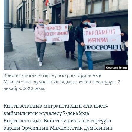
ОНЛАЙН ШЕРИНЕ
ЭЖЕ-СИҢДИЛЕР
АЗАТТЫК+
ЫҢГАЙСЫЗ СУРООЛОР
ЭЕ/АРнун бардык сайттары
Конституцияны өзгөртүүгө каршы Орусиянын
Мамлекеттик думасынын алдында өткөн жөө жүрүш. 7-
декабрь, 2020-жыл.
Кыргызстандык мигранттардын «Ак ниет»
кыймылынын мүчөлөрү 7-декабрда
Кыргызстандын Конституциясын өзгөртүүгө
каршы Орусиянын Мамлекеттик думасынын