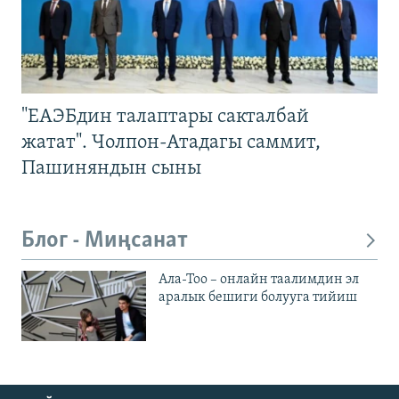
"ЕАЭБдин талаптары сакталбай
жатат". Чолпон-Атадагы саммит,
Пашиняндын сыны
Блог - Миңсанат
Ала-Тоо – онлайн таалимдин эл
аралык бешиги болууга тийиш