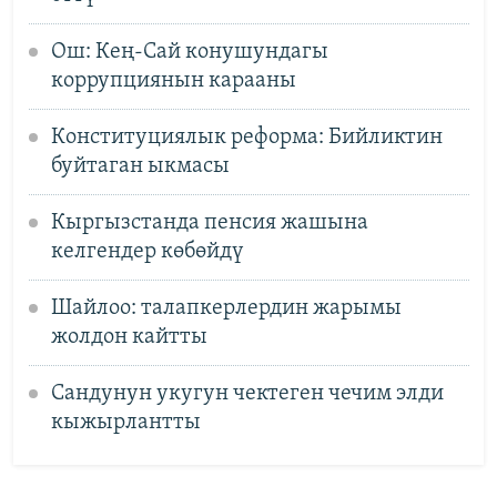
Ош: Кең-Сай конушундагы
коррупциянын карааны
Конституциялык реформа: Бийликтин
буйтаган ыкмасы
Кыргызстанда пенсия жашына
келгендер көбөйдү
Шайлоо: талапкерлердин жарымы
жолдон кайтты
Сандунун укугун чектеген чечим элди
кыжырлантты