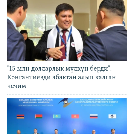
"15 млн долларлык мүлкүн берди".
Конгантиевди абактан алып калган
чечим