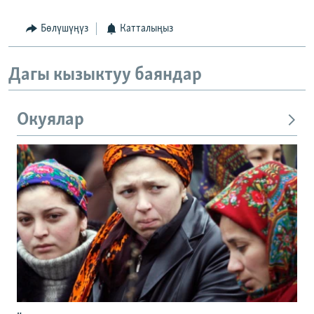
Бөлүшүңүз
Катталыңыз
Дагы кызыктуу баяндар
Окуялар