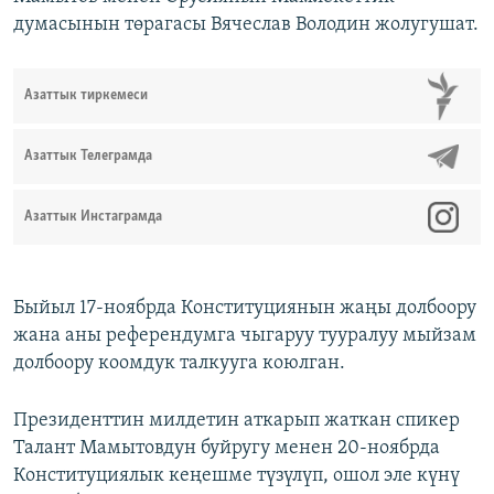
думасынын төрагасы Вячеслав Володин жолугушат.
Азаттык тиркемеси
Азаттык Телеграмда
Азаттык Инстаграмда
Быйыл 17-ноябрда Конституциянын жаңы долбоору
жана аны референдумга чыгаруу тууралуу мыйзам
долбоору коомдук талкууга коюлган.
Президенттин милдетин аткарып жаткан спикер
Талант Мамытовдун буйругу менен 20-ноябрда
Конституциялык кеңешме түзүлүп, ошол эле күнү