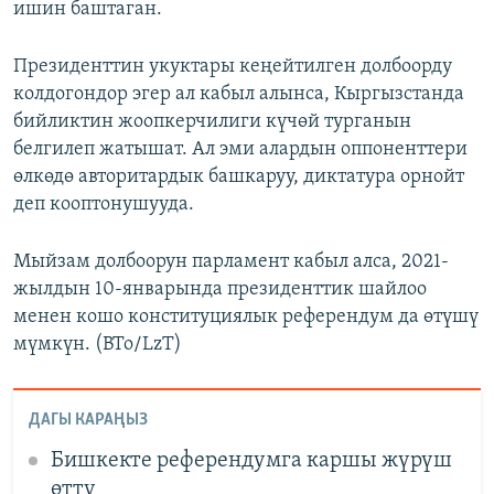
ишин баштаган.
Президенттин укуктары кеңейтилген долбоорду
колдогондор эгер ал кабыл алынса, Кыргызстанда
бийликтин жоопкерчилиги күчөй турганын
белгилеп жатышат. Ал эми алардын оппоненттери
өлкөдө авторитардык башкаруу, диктатура орнойт
деп кооптонушууда.
Мыйзам долбоорун парламент кабыл алса, 2021-
жылдын 10-январында президенттик шайлоо
менен кошо конституциялык референдум да өтүшү
мүмкүн. (BTo/LzT)
ДАГЫ КАРАҢЫЗ
Бишкекте референдумга каршы жүрүш
өттү