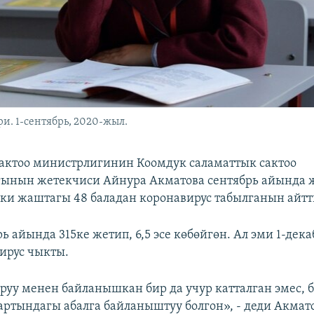
. 1-сентябрь, 2020-жыл.
актоо министрлигинин Коомдук саламаттык сактоо
ынын жетекчиси Айнура Акматова сентябрь айында ж
и жаштагы 48 баладан коронавирус табылганын айтт
рь айында 315ке жетип, 6,5 эсе көбөйгөн. Ал эми 1-дек
вирус чыкты.
руу менен байланышкан бир да учур катталган эмес, 
артындагы абалга байланыштуу болгон», - деди Акмат