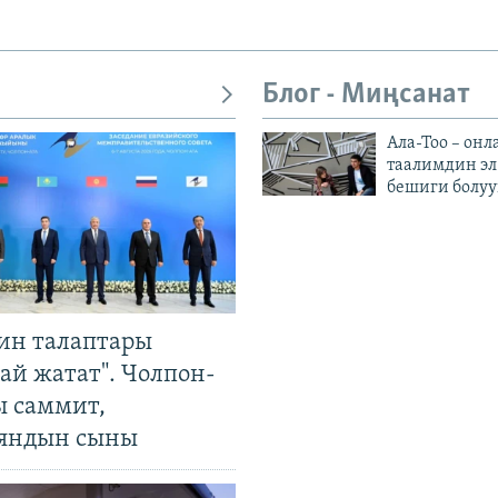
Блог - Миңсанат
Ала-Тоо – онл
таалимдин эл
бешиги болуу
ин талаптары
ай жатат". Чолпон-
ы саммит,
яндын сыны