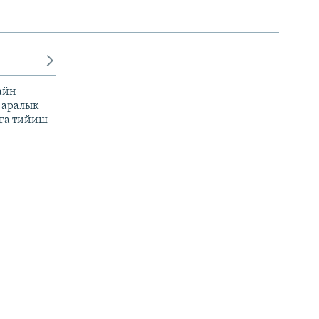
айн
 аралык
га тийиш