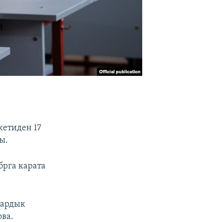
етиден 17
ы.
абрга карата
бардык
ова.