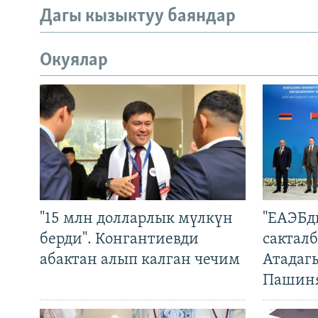
Дагы кызыктуу баяндар
Окуялар
"15 млн долларлык мүлкүн
"ЕАЭБд
берди". Конгантиевди
сакталб
абактан алып калган чечим
Атадаг
Пашин