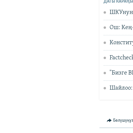
ДАГЫ КАРАҢЫ
ШКУнун 
Ош: Кең
Констит
Factchec
"Бизге 
Шайлоо:
Бөлүшүңү