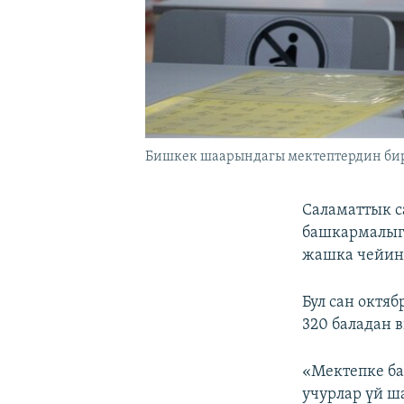
Бишкек шаарындагы мектептердин бири
Саламаттык с
башкармалыг
жашка чейинк
Бул сан октяб
320 баладан 
«Мектепке ба
учурлар үй ш