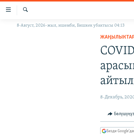
Линктер
Мазмунга
өтүңүз
Издөө
8-Август, 2026-жыл, ишемби, Бишкек убактысы 04:13
ЖАҢЫЛЫКТАР
Навигацияга
өтүңүз
ЖАҢЫЛЫКТА
КЫРГЫЗСТАН
Издөөгө
COVID
ДҮЙНӨ
КЫРГЫЗСТАН
салыңыз
УКРАИНА
САЯСАТ
ДҮЙНӨ
арасы
АТАЙЫН ИЛИКТӨӨ
ЭКОНОМИКА
БОРБОР АЗИЯ
айты
ТВ ПРОГРАММАЛАР
МАДАНИЯТ
ПОДКАСТ
БҮГҮН АЗАТТЫКТА
8-Декабрь, 202
ӨЗГӨЧӨ ПИКИР
ЭКСПЕРТТЕР ТАЛДАЙТ
БИЗ ЖАНА ДҮЙНӨ
Бөлүшүңү
ДАНИСТЕ
Бизди Google'д