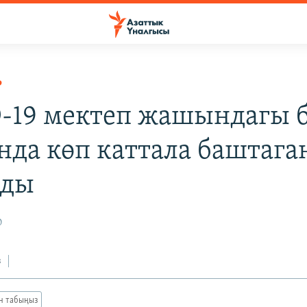
Р
-19 мектеп жашындагы 
нда көп каттала баштаг
лды
0
з
ан табыңыз