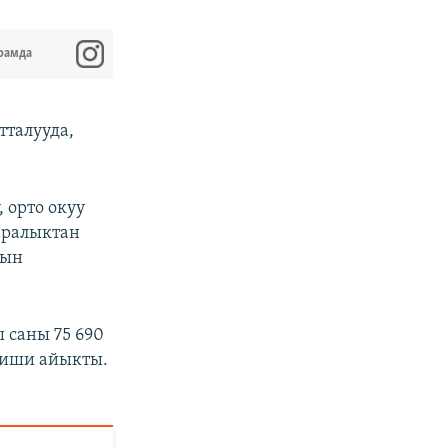
рамда
тталууда,
 орто окуу
аралыктан
тын
 саны 75 690
киши айыкты.