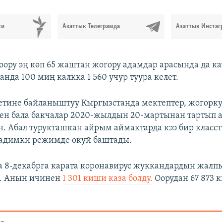
си
Азаттык Телеграмда
Азаттык Инстаг
оору эң көп 65 жаштан жогору адамдар арасында да ка
нда 100 миң калкка 1 560 учур туура келет.
етине байланыштуу Кыргызстанда мектептер, жогорку,
ен бала бакчалар 2020-жылдын 20-мартынан тартып 
н. Абал турукташкан айрым аймактарда кээ бир класс
кадимки режимде окуй баштады.
 8-декабрга карата коронавирус жуккандардын жалпы
и. Анын ичинен
1 301 киши каза болду.
Оорудан 67 873 