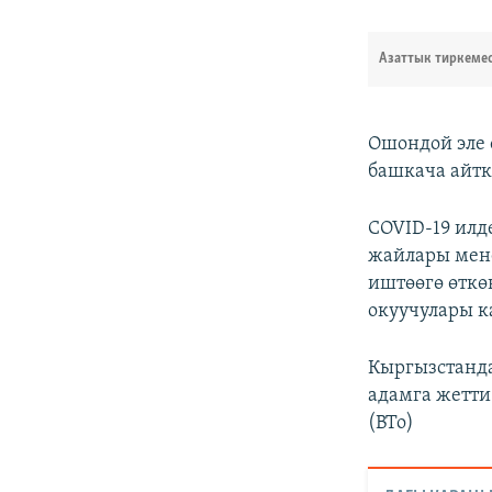
Азаттык тиркеме
Ошондой эле 
башкача айтка
COVID-19 илд
жайлары мен
иштөөгө өткө
окуучулары 
Кыргызстанда
адамга жетт
(BTo)