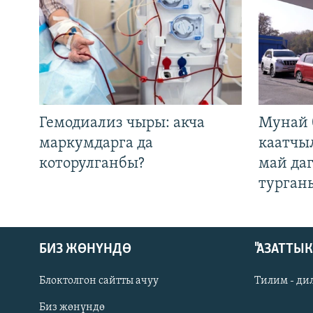
Гемодиализ чыры: акча
Мунай 
маркумдарга да
каатчы
которулганбы?
май да
турган
БИЗ ЖӨНҮНДӨ
"АЗАТТЫ
Блоктолгон сайтты ачуу
Тилим - ди
Биз жөнүндө