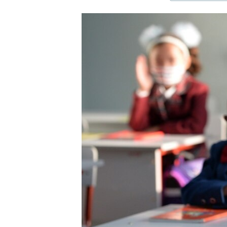
ЭЖЕ-СИҢДИЛЕР
АЗАТТЫК+
ЫҢГАЙСЫЗ СУРООЛОР