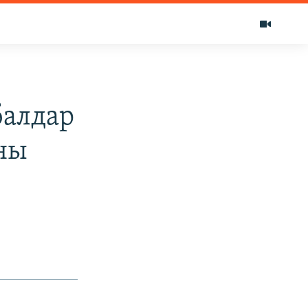
балдар
аны