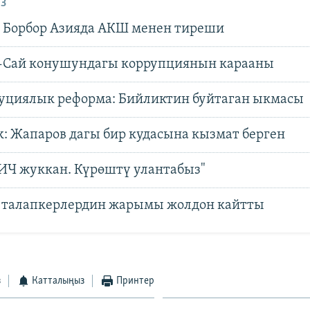
З
Борбор Азияда АКШ менен тиреши
-Сай конушундагы коррупциянын карааны
уциялык реформа: Бийликтин буйтаган ыкмасы
k: Жапаров дагы бир кудасына кызмат берген
ВИЧ жуккан. Күрөштү улантабыз"
 талапкерлердин жарымы жолдон кайтты
з
Катталыңыз
Принтер