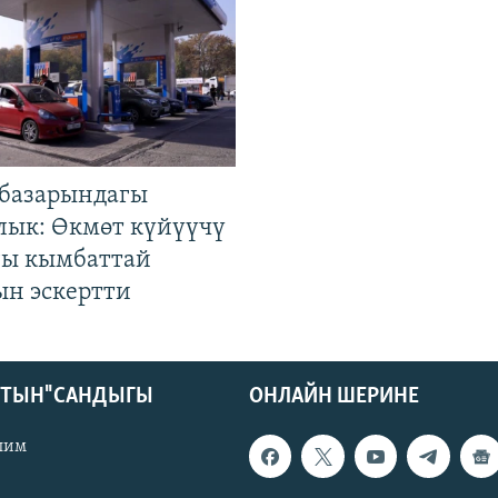
базарындагы
лык: Өкмөт күйүүчү
гы кымбаттай
ын эскертти
КТЫН" САНДЫГЫ
ОНЛАЙН ШЕРИНЕ
лим