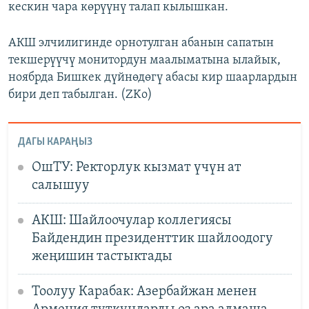
кескин чара көрүүнү талап кылышкан.
АКШ элчилигинде орнотулган абанын сапатын
текшерүүчү монитордун маалыматына ылайык,
ноябрда Бишкек дүйнөдөгү абасы кир шаарлардын
бири деп табылган. (ZKo)
ДАГЫ КАРАҢЫЗ
ОшТУ: Ректорлук кызмат үчүн ат
салышуу
АКШ: Шайлоочулар коллегиясы
Байдендин президенттик шайлоодогу
жеңишин тастыктады
Тоолуу Карабак: Азербайжан менен