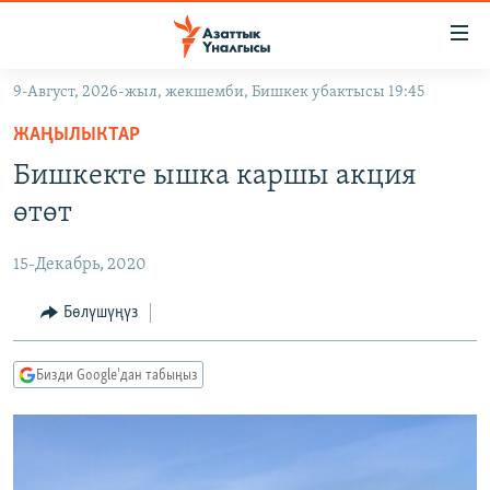
Линктер
Мазмунга
өтүңүз
9-Август, 2026-жыл, жекшемби, Бишкек убактысы 19:45
Навигацияга
ЖАҢЫЛЫКТАР
өтүңүз
ЖАҢЫЛЫКТАР
КЫРГЫЗСТАН
Издөөгө
Бишкекте ышка каршы акция
салыңыз
ДҮЙНӨ
КЫРГЫЗСТАН
өтөт
УКРАИНА
САЯСАТ
ДҮЙНӨ
15-Декабрь, 2020
АТАЙЫН ИЛИКТӨӨ
ЭКОНОМИКА
БОРБОР АЗИЯ
ТВ ПРОГРАММАЛАР
Бөлүшүңүз
МАДАНИЯТ
ПОДКАСТ
БҮГҮН АЗАТТЫКТА
Бизди Google'дан табыңыз
ӨЗГӨЧӨ ПИКИР
ЭКСПЕРТТЕР ТАЛДАЙТ
БИЗ ЖАНА ДҮЙНӨ
Русский
ДАНИСТЕ