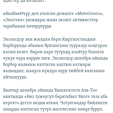
адистер да катышат.
#БалбакӨчүр деп аталган демилге «MoveGreen»,
«Экостан» уюмдары жана эколог активисттер
тарабынан көтөрүлүүдө.
Экологдор эки жылдан бери Кыргызстандын
борборунда абанын булганганы тууралуу коңгуроо
кагып келет. Бирок кара түтүндү азайтуу боюнча
чукул чара көрүлө элек. Экологдор декабрь айында
борбор калааны каптаган ыштын катмары
калыңдап, шаарга күндүн нуру тийбей калганын
айтышууда.
Былтыр декабрь айында Бишкектеги Ала-Тоо
аянтында «Биз тумчугуп баратабыз! Бизге таза аба
керек!» деген акция өткөн. Чогулгандар бийликти
шаарды каптаган түтүн маселесине көңүл буруп,