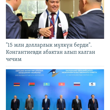
"15 млн долларлык мүлкүн берди".
Конгантиевди абактан алып калган
чечим