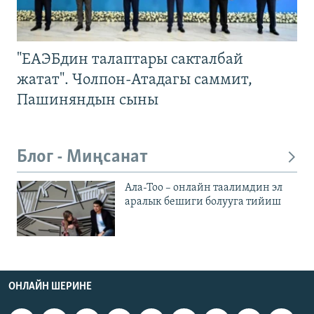
"ЕАЭБдин талаптары сакталбай
жатат". Чолпон-Атадагы саммит,
Пашиняндын сыны
Блог - Миңсанат
Ала-Тоо – онлайн таалимдин эл
аралык бешиги болууга тийиш
ОНЛАЙН ШЕРИНЕ