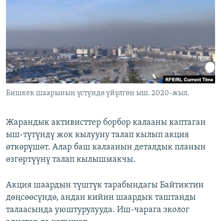
ОНЛАЙН ШЕРИНЕ
ЭЖЕ-СИҢДИЛЕР
АЗАТТЫК+
ЫҢГАЙСЫЗ СУРООЛОР
ЭЕ/АРнун бардык сайттары
Бишкек шаарынын үстүндө үйүлгөн ыш. 2020-жыл.
Жарандык активисттер борбор калааны каптаган
ыш-түтүндү жок кылууну талап кылып акция
өткөрүшөт. Алар баш калаанын деталдык планын
өзгөртүүнү талап кылышмакчы.
Акция шаардын түштүк тарабындагы Байтиктин
дөңсөөсүндө, андан кийин шаардык таштанды
талаасында уюштурулууда. Иш-чарага эколог