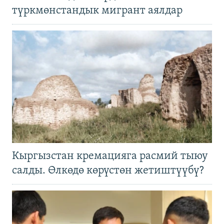
түркмөнстандык мигрант аялдар
Кыргызстан кремацияга расмий тыюу
салды. Өлкөдө көрүстөн жетиштүүбү?