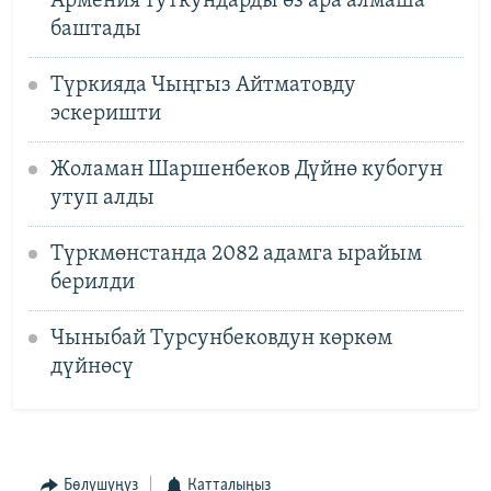
Армения туткундарды өз ара алмаша
баштады
Түркияда Чыңгыз Айтматовду
эскеришти
Жоламан Шаршенбеков Дүйнө кубогун
утуп алды
Түркмөнстанда 2082 адамга ырайым
берилди
Чыныбай Турсунбековдун көркөм
дүйнөсү
Бөлүшүңүз
Катталыңыз