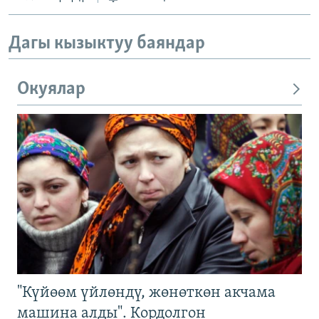
Дагы кызыктуу баяндар
Окуялар
"Күйөөм үйлөндү, жөнөткөн акчама
машина алды". Кордолгон