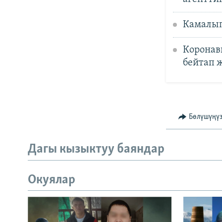
Камалып
Коронави
бейтап 
Бөлүшүңү
Дагы кызыктуу баяндар
Окуялар