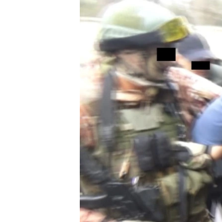
ЭЖЕ-СИҢДИЛЕР
АЗАТТЫК+
ЫҢГАЙСЫЗ СУРООЛОР