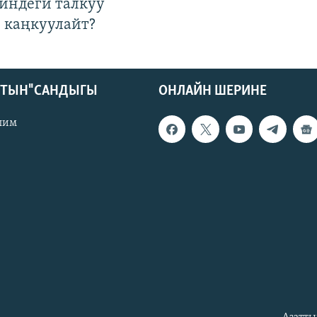
гиндеги талкуу
 каңкуулайт?
КТЫН" САНДЫГЫ
ОНЛАЙН ШЕРИНЕ
лим