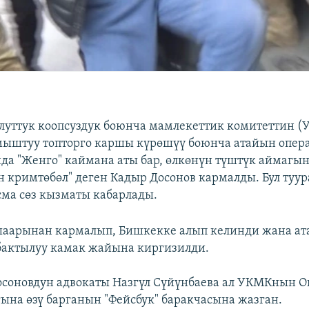
Улуттук коопсуздук боюнча мамлекеттик комитеттин 
ыштуу топторго каршы күрөшүү боюнча атайын опе
 "Женго" каймана аты бар, өлкөнүн түштүк аймагы
н кримтөбөл" деген Кадыр Досонов кармалды. Бул туур
ма сөз кызматы кабарлады.
шаарынан кармалып, Бишкекке алып келинди жана а
бактылуу камак жайына киргизилди.
осоновдун адвокаты Назгүл Сүйүнбаева ал УКМКнын 
на өзү барганын "Фейсбук" баракчасына жазган.