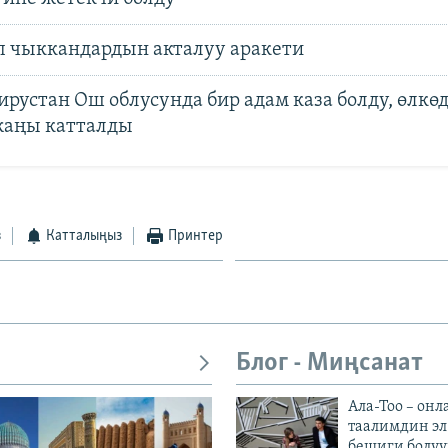
 чыккандардын акталуу аракети
рустан Ош облусунда бир адам каза болду, өлкөд
жаңы катталды
з
Катталыңыз
Принтер
Блог - Миңсанат
Ала-Тоо – онл
таалимдин эл
бешиги болуу