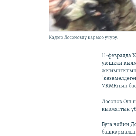
Кадыр Досоновду кармоо учуру.
11-февралда 
уюшкан кылм
жыйынтыгында
"көзөмөлдөгө
УКМКнын бас
Досонов Ош 
кызматтын у
Буга чейин Д
башкармалыгы