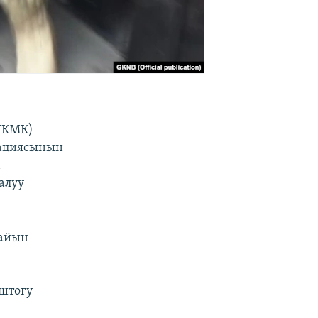
(УКМК)
рациясынын
н
алуу
тайын
Оштогу