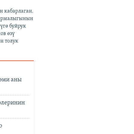
 кабарлаган.
армалыгынын
үгө буйрук
ов өзү
н толук
 эми аны
рлеринин
о