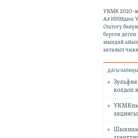
УКМК 2020-ж
Ал ИИМдин У
Оштогу бөлүм
берген деген
мындай айыпт
акталып чыкк
ДАГЫ КАРАҢЫ
Зульфия
колдоп 
УКМКнын
акциясы
Шыкмама
агентти