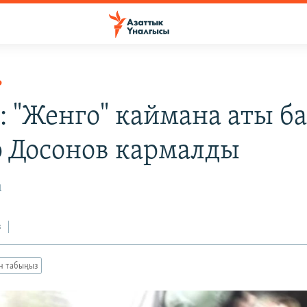
Р
 "Женго" каймана аты б
 Досонов кармалды
1
з
ан табыңыз