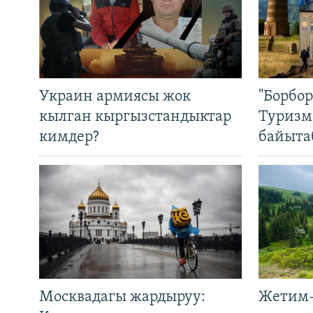
Украин армиясы жок
"Борбо
кылган кыргызстандыктар
Туризм
кимдер?
байыта
Москвадагы жардыруу:
Жетим-