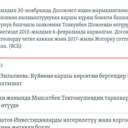
ылдын 30-ноябрында Досоновго издөө жарыяланганын
юшкан кылмыштуулукка каршы күрөш боюнча башк
үнүн башчысы полковник Толкунбек Шоноевди өлтүрү
 негизде 2015-жылдын 6-февралында кармалган. Досон
оолорду четке каккан жана 2017-жылы Жогорку сотто
ан. (BCh)
З
 Зилалиева: Күйөөмө каршы көрсөтмө бергендер
жатышат
 жанында Максатбек Токтомушевдин тарапке
 өтүүдө
тов Инвестицияларды илгерилетүү жана корго
гине жетекчи болду