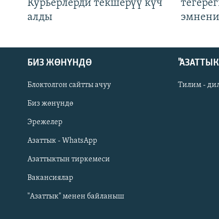
Курьерлерди текшерүү күч
тегере
алды
эмнени
БИЗ ЖӨНҮНДӨ
"АЗАТТЫ
Блоктолгон сайтты ачуу
Тилим - ди
Биз жөнүндө
Русский
Эрежелер
Азаттык - WhatsApp
ОНЛАЙН ШЕРИНЕ
Азаттыктын тиркемеси
Вакансиялар
"Азаттык" менен байланыш
ЭЕ/АРнун бардык сайттары