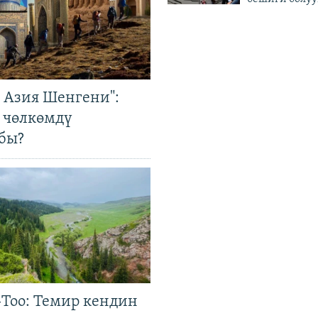
р Азия Шенгени":
 чөлкөмдү
бы?
Тоо: Темир кендин