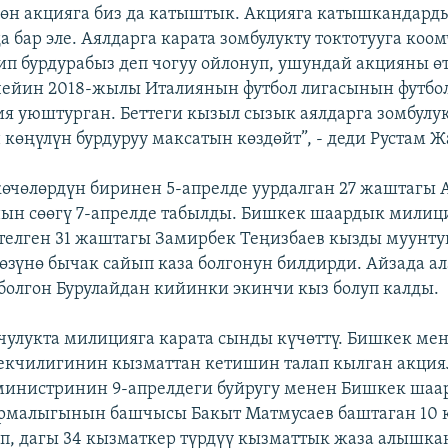
өн акцияга биз да катыштык. Акцияга катышкандард
а бар эле. Аялдарга карата зомбулукту токтотууга коо
ип бурдурабыз деп чогуу ойлонуп, ушундай акцияны ө
 чейин 2018-жылы Италиянын футбол лигасынын футбо
я уюштурган. Беттеги кызыл сызык аялдарга зомбулук
 көңүлүн бурдуруу максатын көздөйт”, - деди Рустам 
өчөлөрдүн биринен 5-апрелде уурдалган 27 жаштагы 
ын сөөгү 7-апрелде табылды. Бишкек шаардык милиц
телген 31 жаштагы Замирбек Теңизбаев кызды муунтуп
өзүнө бычак сайып каза болгонун билдирди. Айзада а
олгон Бурулайдан кийинки экинчи кыз болуп калды.
мчулукта милицияга карата сынды күчөттү. Бишкек ме
чилигинин кызматтан кетишин талап кылган акциял
министринин 9-апрелдеги буйругу менен Бишкек шаа
рмалыгынын башчысы Бакыт Матмусаев баштаган 10 
, дагы 34 кызматкер түрдүү кызматтык жаза алышк