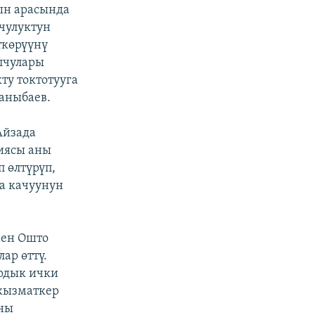
ын арасында
мчулуктун
ткөрүүнү
лчулары
ту токтотууга
Жаныбаев.
Айзада
иясы аны
 өлтүрүп,
ла качуунун
нен Ошто
ар өттү.
рдык ички
кызматкер
аны