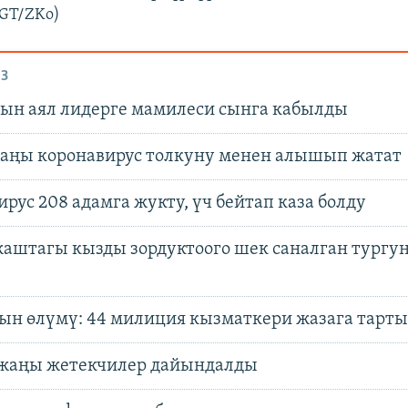
(GT/ZKo)
З
ын аял лидерге мамилеси сынга кабылды
аңы коронавирус толкуну менен алышып жатат
рус 208 адамга жукту, үч бейтап каза болду
жаштагы кызды зордуктоого шек саналган тургу
ын өлүмү: 44 милиция кызматкери жазага тарт
аңы жетекчилер дайындалды