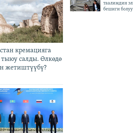
таалимдин эл
бешиги болуу
стан кремацияга
 тыюу салды. Өлкөдө
өн жетиштүүбү?