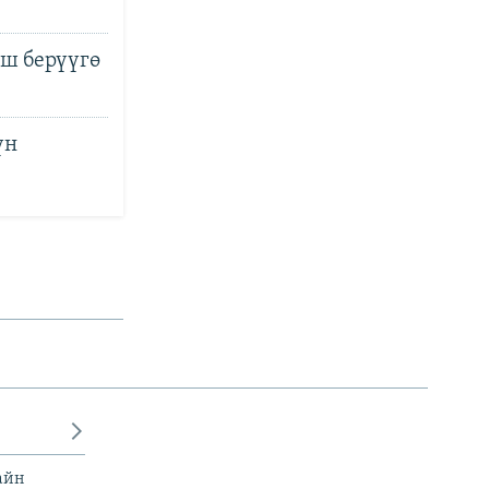
ш берүүгө
үн
айн