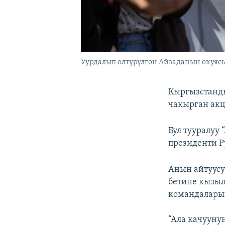
Уурдалып өлтүрүлгөн Айзаданын окуясы
Кыргызстанды
чакырган акц
Бул тууралуу
президенти Р
Анын айтуусу
бетине кызыл
командаларын
“Ала качууну