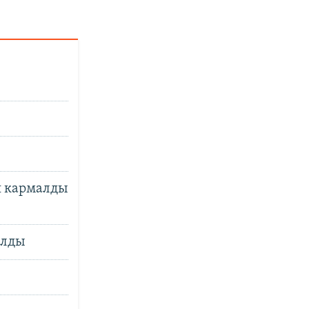
н кармалды
ылды