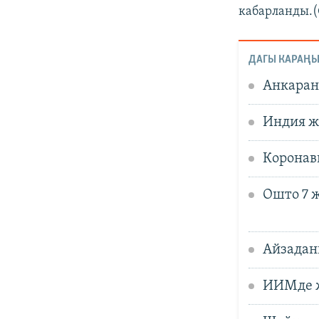
кабарланды.
ДАГЫ КАРАҢЫ
Анкаран
Индия ж
Коронави
Ошто 7 
Айзадан
ИИМде ж