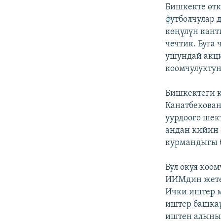
Бишкекте өтк
футболчулар д
көңүлүн кант
чечтик. Буга
ушундай акци
коомчулуктун
Бишкектеги к
Канатбекован
уурдоого шек
андан кийин 
курмандыгы б
Бул окуя коо
ИИМдин жетек
Ички иштер 
иштер башка
иштен алынып