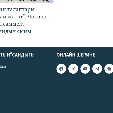
ин талаптары
ай жатат". Чолпон-
ы саммит,
яндын сыны
КТЫН" САНДЫГЫ
ОНЛАЙН ШЕРИНЕ
лим