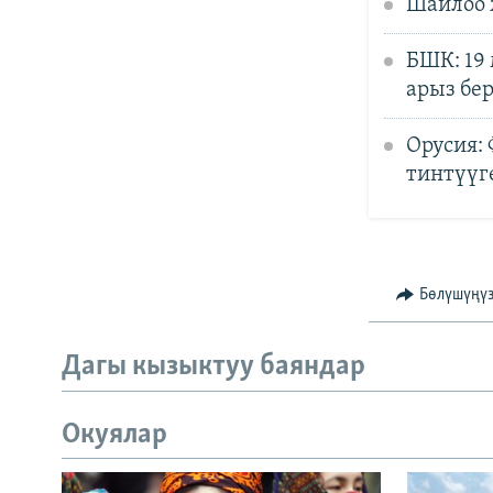
Шайлоо 
БШК: 19
арыз бе
Орусия:
тинтүүг
Бөлүшүңү
Дагы кызыктуу баяндар
Окуялар