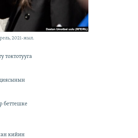
ель, 2021-жыл.
у токтотууга
ациясынын
р беттешке
нан кийин