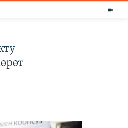
кту
көрөт