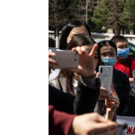
ЭЖЕ-СИҢДИЛЕР
АЗАТТЫК+
ЫҢГАЙСЫЗ СУРООЛОР