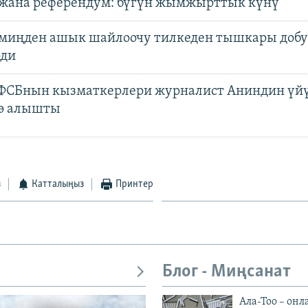
жана референдум: бүгүн жымжырттык күнү
 миңден ашык шайлоочу тилкеден тышкары добу
рди
 ФСБнын кызматкерлери журналист Аниндин үй
ө алышты
з
Катталыңыз
Принтер
Блог - Миңсанат
Ала-Тоо – онл