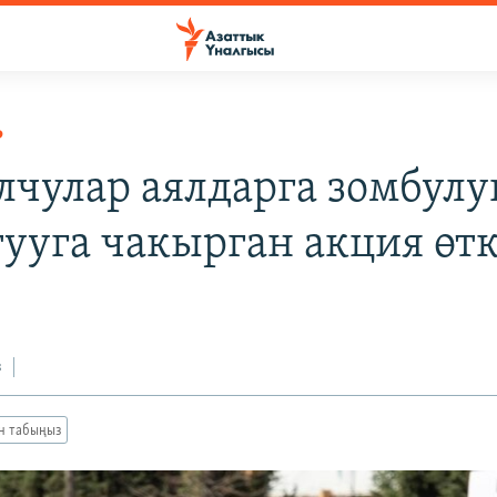
Р
лчулар аялдарга зомбулу
тууга чакырган акция өт
з
ан табыңыз