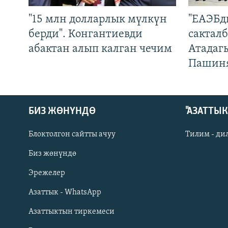
"15 млн долларлык мүлкүн
"ЕАЭБд
берди". Конгантиевди
сакталб
абактан алып калган чечим
Атадаг
Пашин
БИЗ ЖӨНҮНДӨ
"АЗАТТЫ
Блоктолгон сайтты ачуу
Тилим - ди
Биз жөнүндө
Русский
Эрежелер
Азаттык - WhatsApp
ОНЛАЙН ШЕРИНЕ
Азаттыктын тиркемеси