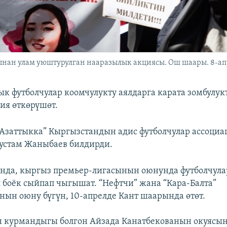
нан улам уюштурулган нааразылык акциясы. Ош шаары. 8-апр
к футболчулар коомчулукту аялдарга карата зомбулукт
ия өткөрүшөт.
 “Азаттыкка” Кыргызстандын адис футболчулар ассоци
устам Жаныбаев билдирди.
нда, кыргыз премьер-лигасынын оюнунда футболчула
 боёк сыйпап чыгышат. “Нефтчи” жана “Кара-Балта”
ын оюну бүгүн, 10-апрелде Кант шаарында өтөт.
н курмандыгы болгон Айзада Канатбекованын окуясы