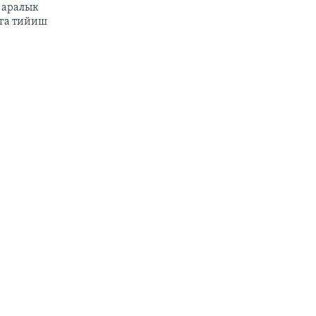
 аралык
га тийиш