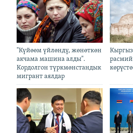
"Күйөөм үйлөндү, жөнөткөн
Кыргыз
акчама машина алды".
расмий
Кордолгон түркмөнстандык
көрүст
мигрант аялдар