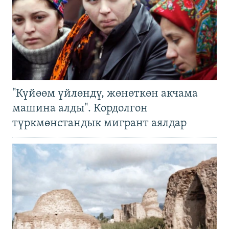
"Күйөөм үйлөндү, жөнөткөн акчама
машина алды". Кордолгон
түркмөнстандык мигрант аялдар