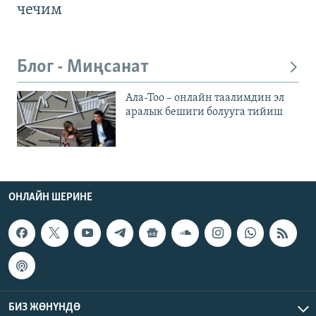
чечим
Блог - Миңсанат
Ала-Тоо – онлайн таалимдин эл
аралык бешиги болууга тийиш
ОНЛАЙН ШЕРИНЕ
БИЗ ЖӨНҮНДӨ