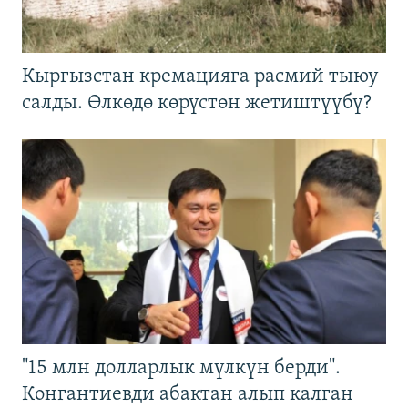
Кыргызстан кремацияга расмий тыюу
салды. Өлкөдө көрүстөн жетиштүүбү?
"15 млн долларлык мүлкүн берди".
Конгантиевди абактан алып калган