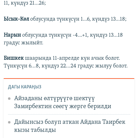
11, күндүз 21…26;
Ысык-Көл
облусунда түнкүсүн 1…6, күндүз 13…18;
Нарын
облусунда түнкүсүн -4…+1, күндүз 13…18
градус жылыйт.
Бишкек
шаарында 11-апрелде күн ачык болот.
Түнкүсүн 6...8, күндүз 22...24 градус жылуу болот.
ДАГЫ КАРАҢЫЗ
Айзаданы өлтүрүүгө шектүү
Замирбектин сөөгү жерге берилди
Дайынсыз болуп аткан Айдана Таирбек
кызы табылды