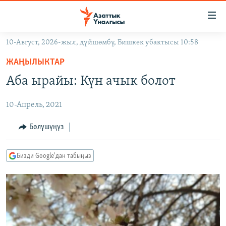
Линктер
Мазмунга
өтүңүз
10-Август, 2026-жыл, дүйшөмбү, Бишкек убактысы 10:58
Навигацияга
ЖАҢЫЛЫКТАР
өтүңүз
ЖАҢЫЛЫКТАР
КЫРГЫЗСТАН
Издөөгө
Аба ырайы: Күн ачык болот
салыңыз
ДҮЙНӨ
КЫРГЫЗСТАН
10-Апрель, 2021
УКРАИНА
САЯСАТ
ДҮЙНӨ
АТАЙЫН ИЛИКТӨӨ
ЭКОНОМИКА
БОРБОР АЗИЯ
Бөлүшүңүз
ТВ ПРОГРАММАЛАР
МАДАНИЯТ
Бизди Google'дан табыңыз
ПОДКАСТ
БҮГҮН АЗАТТЫКТА
ӨЗГӨЧӨ ПИКИР
ЭКСПЕРТТЕР ТАЛДАЙТ
БИЗ ЖАНА ДҮЙНӨ
Русский
ДАНИСТЕ