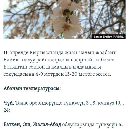
ОНЛАЙН ШЕРИНЕ
ЭЖЕ-СИҢДИЛЕР
АЗАТТЫК+
ЫҢГАЙСЫЗ СУРООЛОР
ЭЕ/АРнун бардык сайттары
11-апрелде Кыргызстанда жаан-чачын жаабайт.
Бийик тоолуу райондордо жолдор тайгак болот.
Батыштан соккон шамалдын ылдамдыгы
секундасына 4-9 метрден 15-20 метрге жетет.
Абанын температурасы:
Чүй, Талас
өрөөндөрүндө түнкүсүн 3…8, күндүз 19…
24;
Баткен, Ош, Жалал-Абад
облустарында түнкүсүн 6…