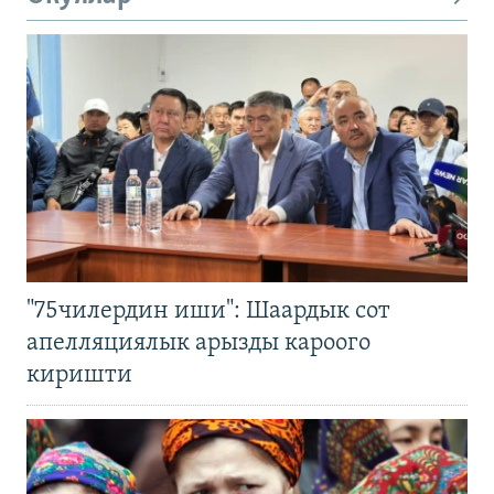
"75чилердин иши": Шаардык сот
апелляциялык арызды кароого
киришти