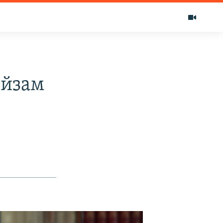
ыйзам