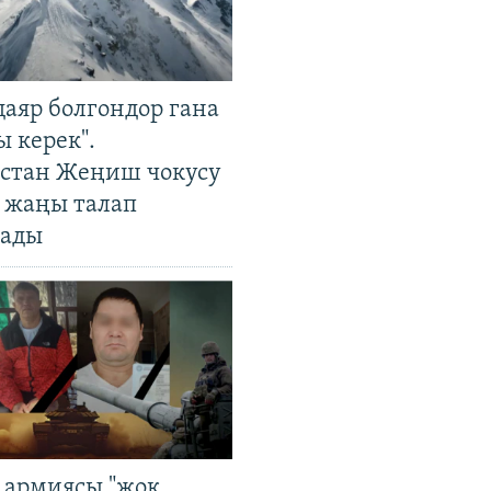
даяр болгондор гана
 керек".
стан Жеңиш чокусу
 жаңы талап
ады
 армиясы "жок