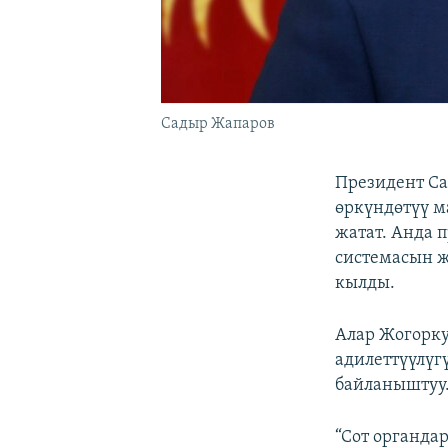
Садыр Жапаров
Президент Са
өркүндөтүү 
жатат. Анда 
системасын ж
кылды.
Алар Жогорку 
адилеттүүлүг
байланыштуу
“Сот органда