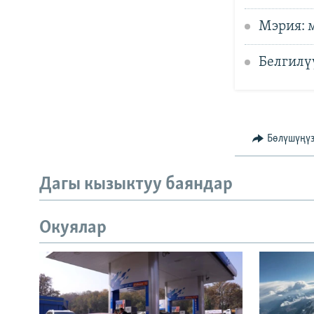
Мэрия: 
Белгилү
Бөлүшүңү
Дагы кызыктуу баяндар
Окуялар