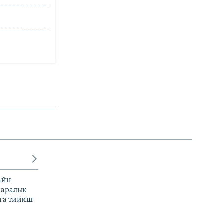
айн
 аралык
га тийиш