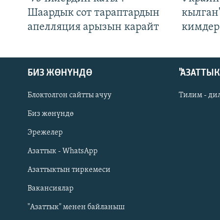
Шаардык сот тараптардын
кылган
апелляция арызын карайт
кимдер
БИЗ ЖӨНҮНДӨ
"АЗАТТЫ
Блоктолгон сайтты ачуу
Тилим - ди
Биз жөнүндө
Русский
Эрежелер
Азаттык - WhatsApp
ОНЛАЙН ШЕРИНЕ
Азаттыктын тиркемеси
Вакансиялар
"Азаттык" менен байланыш