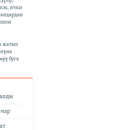
курор,
нсы, ички
гандардан
олпон
п жатып
өнүнө
өрү буга
талды
ачар
ат