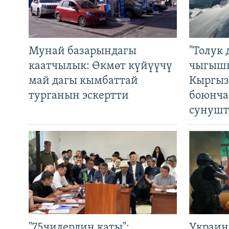
Мунай базарындагы
"Толук 
каатчылык: Өкмөт күйүүчү
чыгышы
май дагы кымбаттай
Кыргыз
турганын эскертти
боюнча
сунушт
"75чилердин каты":
Украин