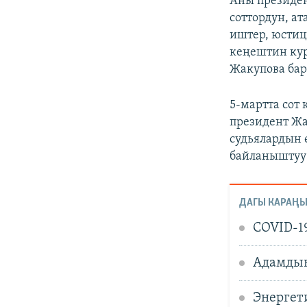
Аны президен
соттордун, а
иштер, юстиц
кеңештин кур
Жакупова бар
5-мартта сот
президент Жа
судьялардын 
байланыштуу 
ДАГЫ КАРАҢЫ
COVID-19
Адамдын
Энергет