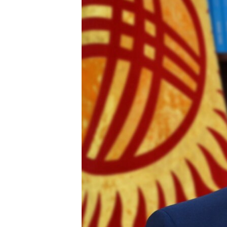
ЭЖЕ-СИҢДИЛЕР
АЗАТТЫК+
ЫҢГАЙСЫЗ СУРООЛОР