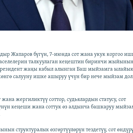
дыр Жапаров бүгүн, 7-июнда сот жана укук коргоо иш
маселелерин талкуулаган кеңештин биринчи жыйынын
президент жаңы кабыл алынган Баш мыйзамга ылайык,
өнгө салууну ишке ашыруу үчүн бир нече мыйзам до
жана жергиликтүү соттор, судьялардын статусу, сот
үнүн кеңеши жана соттук өз алдынча башкаруу мыйз
.
рынын структуралык өзгөртүүлөрүн тездетүү, сот өндү