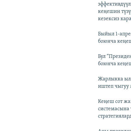
эффективдүүл
кеңешин түзү
кезексиз кар
Быйыл 1-апре
боюнча кеңеш
Бул “Президе
боюнча кеңе
Жарлыкка ыла
иштеп чыгуу 
Кеңеш сот жа
системасына 
стратегиялар