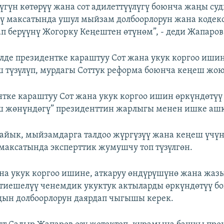
үгүн көтөрүү жана сот адилеттүүлүгү боюнча жаңы суд
ү максатында ушул мыйзам долбоорлорун жана кодек
ап берүүнү Жогорку Кеңештен өтүнөм”, - деди Жапаров
лде президентке караштуу Сот жана укук коргоо иши
 түзүлүп, мурдагы Соттук реформа боюнча кеңеш жою
нтке караштуу Сот жана укук коргоо ишин өркүндөтүү
ш жөнүндөгү” президенттин жарлыгы менен ишке аш
йык, мыйзамдарга талдоо жүргүзүү жана кеңеш үчү
максатында эксперттик жумушчу топ түзүлгөн.
на укук коргоо ишине, аткаруу өндүрүшүнө жана жаз
тиешелүү ченемдик укуктук актыларды өркүндөтүү б
дын долбоорлорун даярдап чыгышы керек.