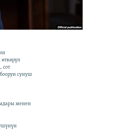
ин
 өткөрүп
 сот
лбоорун сунуш
амдары менен
рүшүнүн