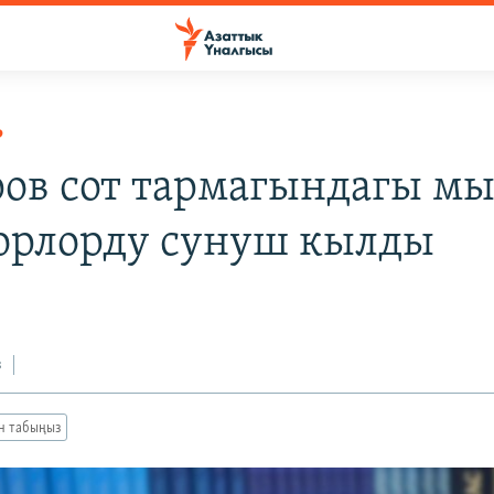
Р
ов сот тармагындагы м
орлорду сунуш кылды
з
ан табыңыз