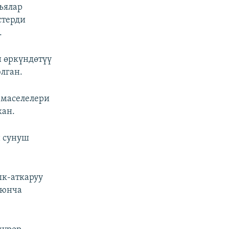
ьялар
стерди
.
н өркүндөтүү
лган.
 маселелери
кан.
н сунуш
ык-аткаруу
оюнча