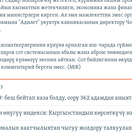
т Садыр Жапаров өзү жетектеп, курамына башкы про
тайын кызматтын жетекчилиги, экономика жана фина
ия министрлери кирген. Ал эми мамлекеттик эмес ор
амына "Адилет" укуктук клиникасынын директору Ч
.
 кызматкерлеринин күнүнө арналган иш-чарада сүйлө
паров сот системасынын абалы жана аброю төмөндөг
өздөрү күнөөлүү экенин айткан. Сот бийлигинин өкүлд
комментарий берген эмес. (MiK)
З
: беш бейтап каза болду, оору 362 адамдан анык
 өнүгүү индекси: Кыргызстандын көрсөткүчү н
икалык каатчылыктан чыгуу жолдору талкуулан