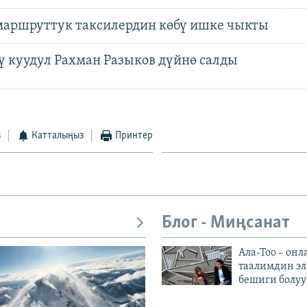
маршруттук таксилердин көбү ишке чыкты
ү куудул Рахман Разыков дүйнө салды
з
Катталыңыз
Принтер
Блог - Миңсанат
Ала-Тоо – онл
таалимдин эл
бешиги болуу