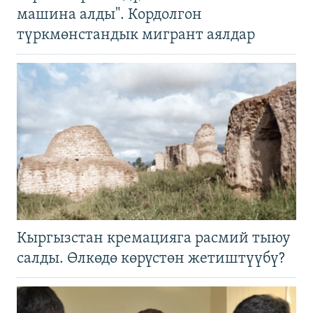
машина алды". Кордолгон
түркмөнстандык мигрант аялдар
Кыргызстан кремацияга расмий тыюу
салды. Өлкөдө көрүстөн жетиштүүбү?