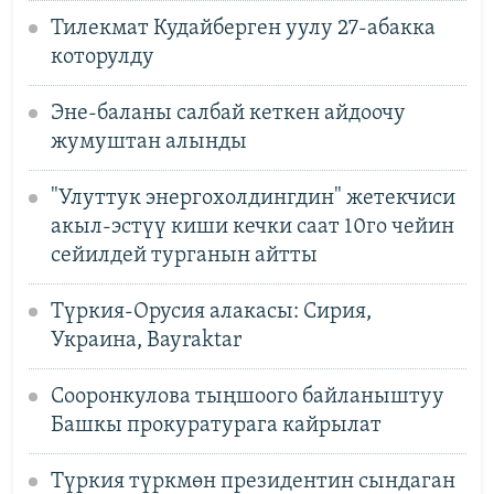
Тилекмат Кудайберген уулу 27-абакка
которулду
Эне-баланы салбай кеткен айдоочу
жумуштан алынды
"Улуттук энергохолдингдин" жетекчиси
акыл-эстүү киши кечки саат 10го чейин
сейилдей турганын айтты
Түркия-Орусия алакасы: Сирия,
Украина, Bayraktar
Сооронкулова тыңшоого байланыштуу
Башкы прокуратурага кайрылат
Түркия түркмөн президентин сындаган