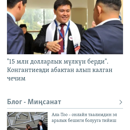
"15 млн долларлык мүлкүн берди".
Конгантиевди абактан алып калган
чечим
Блог - Миңсанат
Ала-Тоо – онлайн таалимдин эл
аралык бешиги болууга тийиш