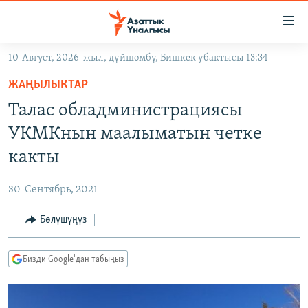
Линктер
Мазмунга
өтүңүз
10-Август, 2026-жыл, дүйшөмбү, Бишкек убактысы 13:34
Навигацияга
ЖАҢЫЛЫКТАР
өтүңүз
ЖАҢЫЛЫКТАР
КЫРГЫЗСТАН
Издөөгө
Талас обладминистрациясы
салыңыз
ДҮЙНӨ
КЫРГЫЗСТАН
УКМКнын маалыматын четке
УКРАИНА
САЯСАТ
ДҮЙНӨ
какты
АТАЙЫН ИЛИКТӨӨ
ЭКОНОМИКА
БОРБОР АЗИЯ
30-Сентябрь, 2021
ТВ ПРОГРАММАЛАР
МАДАНИЯТ
Бөлүшүңүз
ПОДКАСТ
БҮГҮН АЗАТТЫКТА
ӨЗГӨЧӨ ПИКИР
ЭКСПЕРТТЕР ТАЛДАЙТ
Бизди Google'дан табыңыз
БИЗ ЖАНА ДҮЙНӨ
Русский
ДАНИСТЕ