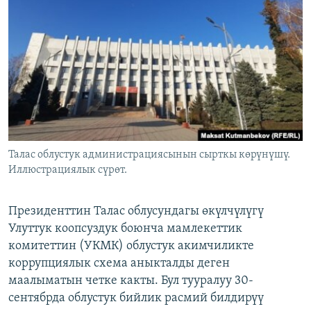
ОНЛАЙН ШЕРИНЕ
ЭЖЕ-СИҢДИЛЕР
АЗАТТЫК+
ЫҢГАЙСЫЗ СУРООЛОР
ЭЕ/АРнун бардык сайттары
Талас облустук администрациясынын сырткы көрүнүшү.
Иллюстрациялык сүрөт.
Президенттин Талас облусундагы өкүлчүлүгү
Улуттук коопсуздук боюнча мамлекеттик
комитеттин (УКМК) облустук акимчиликте
коррупциялык схема аныкталды деген
маалыматын четке какты. Бул тууралуу 30-
сентябрда облустук бийлик расмий билдирүү