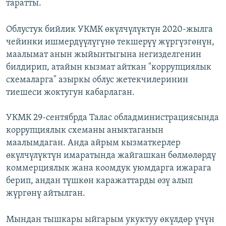
таратты.
Облустук бийлик УКМК өкүлчүлүктүн 2020-жылга
чейинки ишмердүүлүгүнө текшерүү жүргүзгөнүн,
маалымат анын жыйынтыгына негизделгенин
билдирип, атайын кызмат айткан "коррупциялык
схемаларга" азыркы облус жетекчилеринин
тиешеси жоктугун кабарлаган.
УКМК 29-сентябрда Талас обладминистрациясында
коррупциялык схеманы аныктаганын
маалымдаган. Анда айрым кызматкерлер
өкүлчүлүктүн имаратында жайгашкан бөлмөлөрдү
коммерциялык жана коомдук уюмдарга ижарага
берип, андан түшкөн каражаттарды өзү алып
жүргөнү айтылган.
Мындан тышкары ыйгарым укуктуу өкүлдөр үчүн