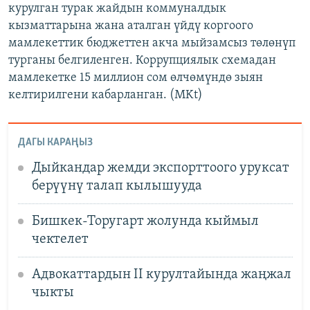
курулган турак жайдын коммуналдык
кызматтарына жана аталган үйдү коргоого
мамлекеттик бюджеттен акча мыйзамсыз төлөнүп
турганы белгиленген. Коррупциялык схемадан
мамлекетке 15 миллион сом өлчөмүндө зыян
келтирилгени кабарланган. (MKt)
ДАГЫ КАРАҢЫЗ
Дыйкандар жемди экспорттоого уруксат
берүүнү талап кылышууда
Бишкек-Торугарт жолунда кыймыл
чектелет
Адвокаттардын II курултайында жаңжал
чыкты