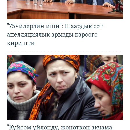
"75чилердин иши": Шаардык сот
апелляциялык арызды кароого
киришти
"Күйөөм үйлөндү, жөнөткөн акчама