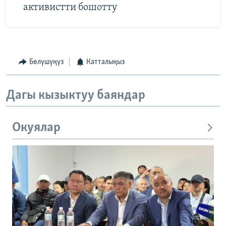
активистти бошотту
Бөлүшүңүз
Катталыңыз
Дагы кызыктуу баяндар
Окуялар