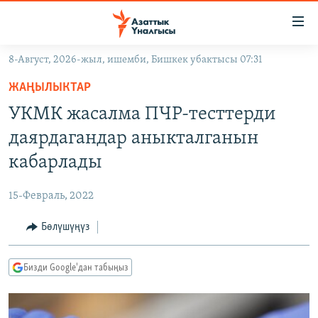
Линктер
Мазмунга
өтүңүз
8-Август, 2026-жыл, ишемби, Бишкек убактысы 07:31
Навигацияга
ЖАҢЫЛЫКТАР
өтүңүз
ЖАҢЫЛЫКТАР
КЫРГЫЗСТАН
Издөөгө
УКМК жасалма ПЧР-тесттерди
салыңыз
ДҮЙНӨ
КЫРГЫЗСТАН
даярдагандар аныкталганын
УКРАИНА
САЯСАТ
ДҮЙНӨ
кабарлады
АТАЙЫН ИЛИКТӨӨ
ЭКОНОМИКА
БОРБОР АЗИЯ
15-Февраль, 2022
ТВ ПРОГРАММАЛАР
МАДАНИЯТ
Бөлүшүңүз
ПОДКАСТ
БҮГҮН АЗАТТЫКТА
ӨЗГӨЧӨ ПИКИР
ЭКСПЕРТТЕР ТАЛДАЙТ
Бизди Google'дан табыңыз
БИЗ ЖАНА ДҮЙНӨ
Русский
ДАНИСТЕ