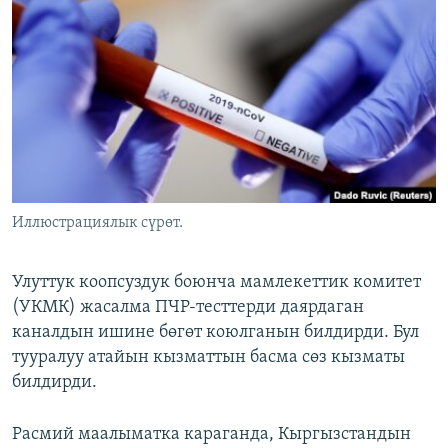
ОНЛАЙН ШЕРИНЕ
ЭЖЕ-СИҢДИЛЕР
АЗАТТЫК+
ЫҢГАЙСЫЗ СУРООЛОР
ЭЕ/АРнун бардык сайттары
Иллюстрациялык сүрөт.
Улуттук коопсуздук боюнча мамлекеттик комитет
(УКМК) жасалма ПЧР-тесттерди даярдаган
каналдын ишине бөгөт коюлганын билдирди. Бул
тууралуу атайын кызматтын басма сөз кызматы
билдирди.
Расмий маалыматка караганда, Кыргызстандын