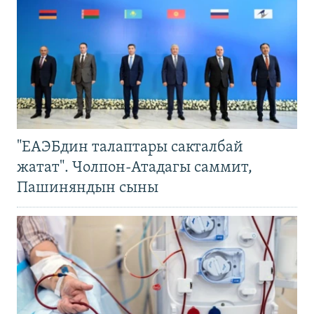
"ЕАЭБдин талаптары сакталбай
жатат". Чолпон-Атадагы саммит,
Пашиняндын сыны