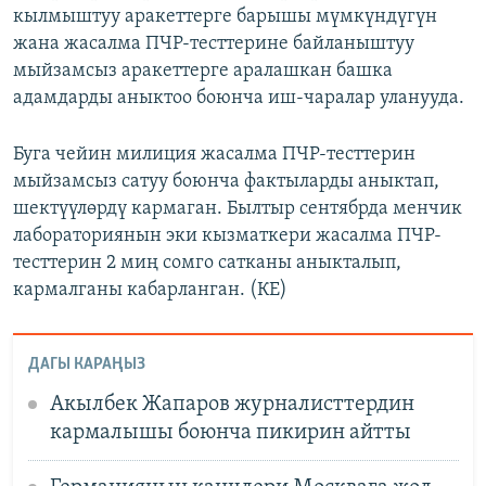
кылмыштуу аракеттерге барышы мүмкүндүгүн
жана жасалма ПЧР-тесттерине байланыштуу
мыйзамсыз аракеттерге аралашкан башка
адамдарды аныктоо боюнча иш-чаралар уланууда.
Буга чейин милиция жасалма ПЧР-тесттерин
мыйзамсыз сатуу боюнча фактыларды аныктап,
шектүүлөрдү кармаган. Былтыр сентябрда менчик
лабораториянын эки кызматкери жасалма ПЧР-
тесттерин 2 миң сомго сатканы аныкталып,
кармалганы кабарланган. (КЕ)
ДАГЫ КАРАҢЫЗ
Акылбек Жапаров журналисттердин
кармалышы боюнча пикирин айтты