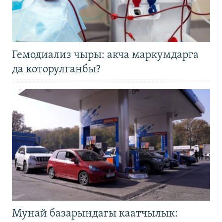
Гемодиализ чыры: акча маркумдарга
да которулганбы?
Мунай базарындагы каатчылык: