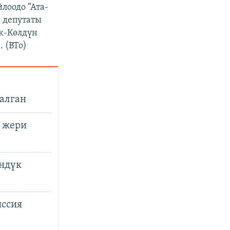
лоодо “Ата-
 депутаты
к-Көлдүн
 (BTo)
алган
 жери
үндүк
иссия