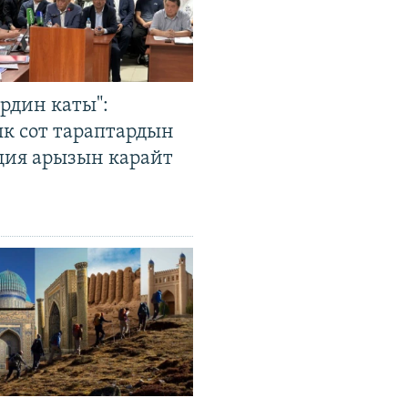
рдин каты":
к сот тараптардын
ция арызын карайт