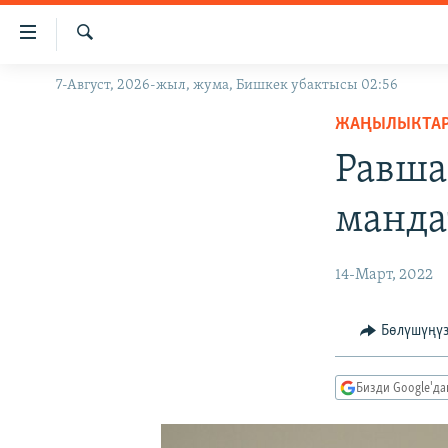
Линктер
Мазмунга
өтүңүз
Издөө
7-Август, 2026-жыл, жума, Бишкек убактысы 02:56
ЖАҢЫЛЫКТАР
Навигацияга
өтүңүз
ЖАҢЫЛЫКТА
КЫРГЫЗСТАН
Издөөгө
Равша
ДҮЙНӨ
КЫРГЫЗСТАН
салыңыз
УКРАИНА
САЯСАТ
ДҮЙНӨ
манда
АТАЙЫН ИЛИКТӨӨ
ЭКОНОМИКА
БОРБОР АЗИЯ
ТВ ПРОГРАММАЛАР
МАДАНИЯТ
14-Март, 2022
ПОДКАСТ
БҮГҮН АЗАТТЫКТА
Бөлүшүңү
ӨЗГӨЧӨ ПИКИР
ЭКСПЕРТТЕР ТАЛДАЙТ
БИЗ ЖАНА ДҮЙНӨ
Бизди Google'д
ДАНИСТЕ