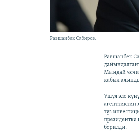
Равшанбек Сабиров.
Равшанбек Са
дайындалганы
Мындай чечи
кабыл алынд
Ушул эле күн
агенттиктин 
түз инвестиц
президентке 
берилди.