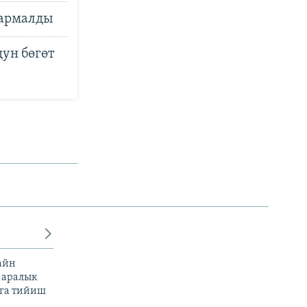
кармалды
ун бөгөт
айн
 аралык
га тийиш