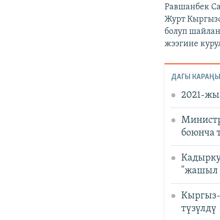
Равшанбек Са
Журт Кыргыз
болуп шайлан
жээгине куру
ДАГЫ КАРАҢЫ
2021-жы
Министр
боюнча 
Кадырку
"жашыл 
Кыргыз-
түзүлдү