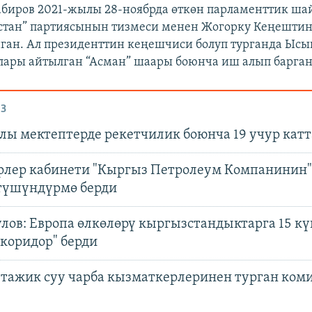
биров 2021-жылы 28-ноябрда өткөн парламенттик шай
стан” партиясынын тизмеси менен Жогорку Кеңештин
ган. Ал президенттин кеңешчиси болуп турганда Ысы
лары айтылган “Асман” шаары боюнча иш алып барган.
З
лы мектептерде рекетчилик боюнча 19 учур катт
лер кабинети "Кыргыз Петролеум Компанинин"
түшүндүрмө берди
лов: Европа өлкөлөрү кыргызстандыктарга 15 к
коридор" берди
тажик суу чарба кызматкерлеринен турган ком