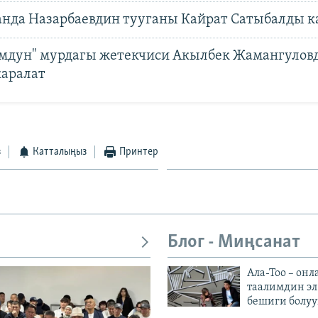
анда Назарбаевдин тууганы Кайрат Сатыбалды 
мдун" мурдагы жетекчиси Акылбек Жамангуловд
каралат
з
Катталыңыз
Принтер
Блог - Миңсанат
Ала-Тоо – онл
таалимдин эл
бешиги болуу