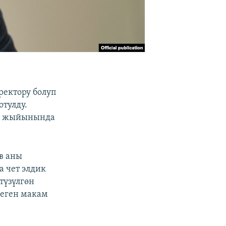
ректору болуп
тулду.
К) жыйынында
в аны
 чет элдик
түзүлгөн
деген макам