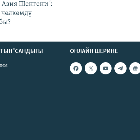
р Азия Шенгени":
 чөлкөмдү
бы?
КТЫН" САНДЫГЫ
ОНЛАЙН ШЕРИНЕ
лим