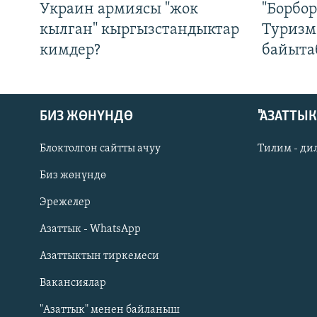
Украин армиясы "жок
"Борбо
кылган" кыргызстандыктар
Туризм
кимдер?
байыта
БИЗ ЖӨНҮНДӨ
"АЗАТТЫ
Блоктолгон сайтты ачуу
Тилим - ди
Биз жөнүндө
Русский
Эрежелер
Азаттык - WhatsApp
ОНЛАЙН ШЕРИНЕ
Азаттыктын тиркемеси
Вакансиялар
"Азаттык" менен байланыш