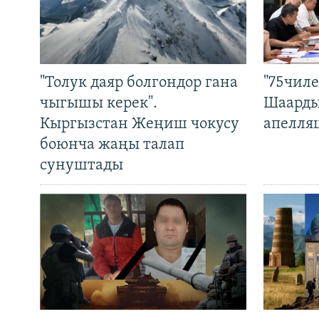
"Толук даяр болгондор гана
"75чиле
чыгышы керек".
Шаарды
Кыргызстан Жеңиш чокусу
апелля
боюнча жаңы талап
сунуштады