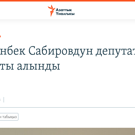
Р
нбек Сабировдун депута
ты алынды
з
ан табыңыз