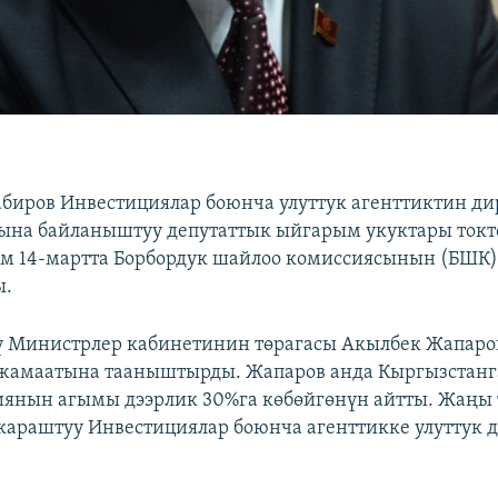
биров Инвестициялар боюнча улуттук агенттиктин ди
на байланыштуу депутаттык ыйгарым укуктары токто
м 14-мартта Борбордук шайлоо комиссиясынын (БШ
ы.
ү Министрлер кабинетинин төрагасы Акылбек Жапаро
жамаатына тааныштырды. Жапаров анда Кыргызстанга
иянын агымы дээрлик 30%га көбөйгөнүн айтты. Жаңы 
караштуу Инвестициялар боюнча агенттикке улуттук 