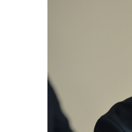
ЭЖЕ-СИҢДИЛЕР
АЗАТТЫК+
ЫҢГАЙСЫЗ СУРООЛОР