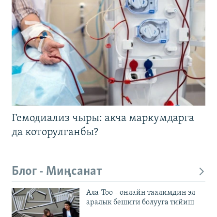
Гемодиализ чыры: акча маркумдарга
да которулганбы?
Блог - Миңсанат
Ала-Тоо – онлайн таалимдин эл
аралык бешиги болууга тийиш