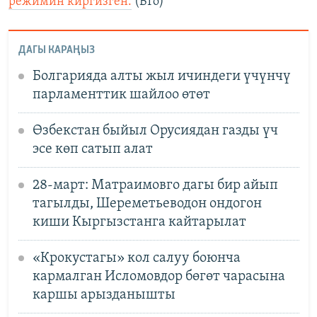
режимин киргизген.
(BTo)
ДАГЫ КАРАҢЫЗ
Болгарияда алты жыл ичиндеги үчүнчү
парламенттик шайлоо өтөт
Өзбекстан быйыл Орусиядан газды үч
эсе көп сатып алат
28-март: Матраимовго дагы бир айып
тагылды, Шереметьеводон ондогон
киши Кыргызстанга кайтарылат
«Крокустагы» кол салуу боюнча
кармалган Исломовдор бөгөт чарасына
каршы арызданышты