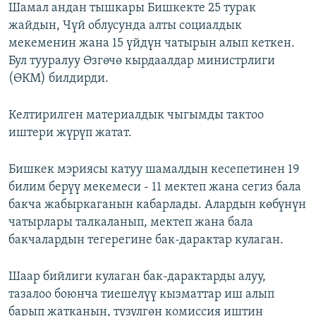
Шамал андан тышкары Бишкекте 25 турак
жайдын, Чүй облусунда алты социалдык
мекеменин жана 15 үйдүн чатырын алып кеткен.
Бул тууралуу Өзгөчө кырдаалдар министрлиги
(ӨКМ) билдирди.
Келтирилген материалдык чыгымды тактоо
иштери жүрүп жатат.
Бишкек мэриясы катуу шамалдын кесепетинен 19
билим берүү мекемеси - 11 мектеп жана сегиз бала
бакча жабыркаганын кабарлады. Алардын көбүнүн
чатырлары талкаланып, мектеп жана бала
бакчалардын тегерегине бак-дарактар кулаган.
Шаар бийлиги кулаган бак-дарактарды алуу,
тазалоо боюнча тиешелүү кызматтар иш алып
барып жатканын, түзүлгөн комиссия иштин