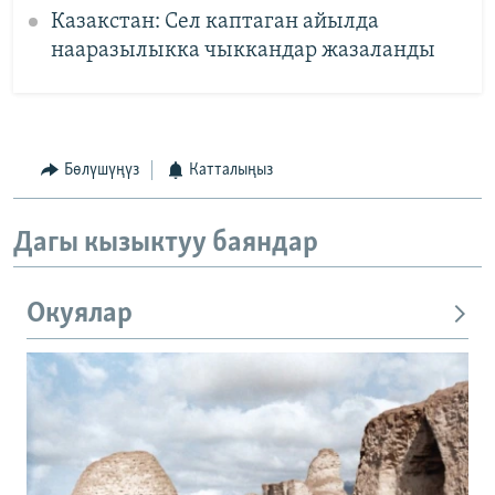
Казакстан: Сел каптаган айылда
нааразылыкка чыккандар жазаланды
Бөлүшүңүз
Катталыңыз
Дагы кызыктуу баяндар
Окуялар