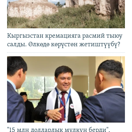
Кыргызстан кремацияга расмий тыюу
салды. Өлкөдө көрүстөн жетиштүүбү?
"15 млн долларлык мүлкүн берди".