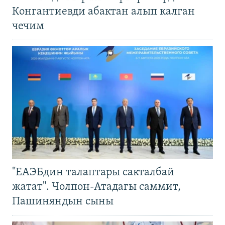
Конгантиевди абактан алып калган
чечим
"ЕАЭБдин талаптары сакталбай
жатат". Чолпон-Атадагы саммит,
Пашиняндын сыны