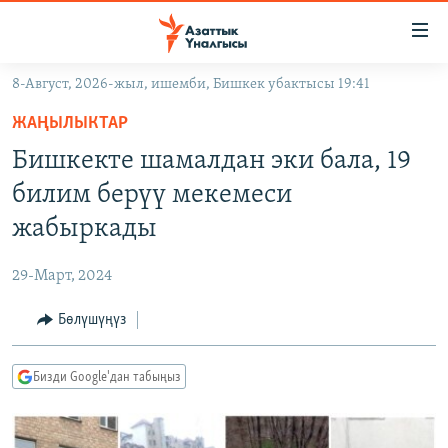
Линктер
Мазмунга
өтүңүз
8-Август, 2026-жыл, ишемби, Бишкек убактысы 19:41
Навигацияга
ЖАҢЫЛЫКТАР
өтүңүз
ЖАҢЫЛЫКТАР
КЫРГЫЗСТАН
Издөөгө
Бишкекте шамалдан эки бала, 19
салыңыз
ДҮЙНӨ
КЫРГЫЗСТАН
билим берүү мекемеси
УКРАИНА
САЯСАТ
ДҮЙНӨ
жабыркады
АТАЙЫН ИЛИКТӨӨ
ЭКОНОМИКА
БОРБОР АЗИЯ
29-Март, 2024
ТВ ПРОГРАММАЛАР
МАДАНИЯТ
Бөлүшүңүз
ПОДКАСТ
БҮГҮН АЗАТТЫКТА
ӨЗГӨЧӨ ПИКИР
ЭКСПЕРТТЕР ТАЛДАЙТ
Бизди Google'дан табыңыз
БИЗ ЖАНА ДҮЙНӨ
Русский
ДАНИСТЕ