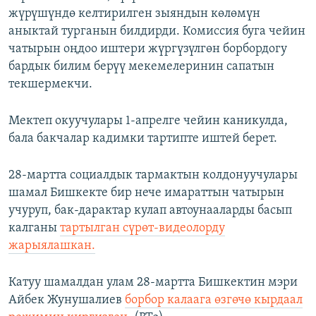
жүрүшүндө келтирилген зыяндын көлөмүн
аныктай турганын билдирди. Комиссия буга чейин
чатырын оңдоо иштери жүргүзүлгөн борбордогу
бардык билим берүү мекемелеринин сапатын
текшермекчи.
Мектеп окуучулары 1-апрелге чейин каникулда,
бала бакчалар кадимки тартипте иштей берет.
28-мартта социалдык тармактын колдонуучулары
шамал Бишкекте бир нече имараттын чатырын
учуруп, бак-дарактар кулап автоунааларды басып
калганы
тартылган сүрөт-видеолорду
жарыялашкан.
Катуу шамалдан улам 28-мартта Бишкектин мэри
Айбек Жунушалиев
борбор калаага өзгөчө кырдаал