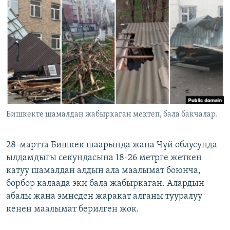
ОНЛАЙН ШЕРИНЕ
ЭЖЕ-СИҢДИЛЕР
АЗАТТЫК+
ЫҢГАЙСЫЗ СУРООЛОР
ЭЕ/АРнун бардык сайттары
Бишкекте шамалдан жабыркаган мектеп, бала бакчалар.
28-мартта Бишкек шаарында жана Чүй облусунда
ылдамдыгы секундасына 18-26 метрге жеткен
катуу шамалдан алдын ала маалымат боюнча,
борбор калаада эки бала жабыркаган. Алардын
абалы жана эмнеден жаракат алганы тууралуу
кенен маалымат берилген жок.