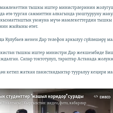
 мамлекеттин тышкы иштер министрлеринин жолугуш
да өтө турган саммиттин алкагында уюштурууну маку
 кызматташтык уюмуна мүчө мамлекеттердин тышкы
нин жыйыны өтөт.
йда Кулубаев менен Дар телефон аркылуу сүйлөшөрү ма
пакистан тышкы иштер министри Дар жекшембиде Би
мдалган. Сапар токтотулуп, тараптар Астанада жолукм
өн кетип жаткан пакистандыктар тууралуу кеңири ма
ык студенттер "жашыл коридор" сурады
EMBED
к Үналгысы | Кыргызстан: видео, фото, кабарлар