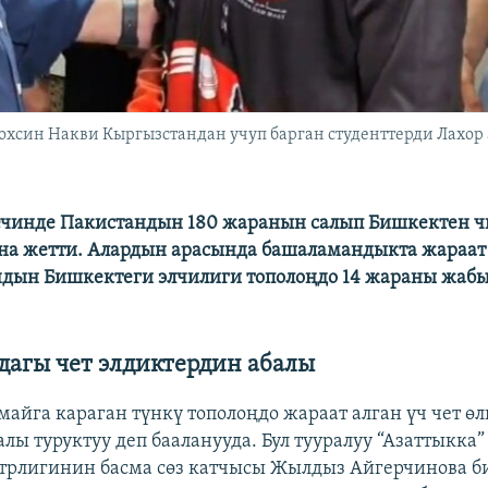
ин Накви Кыргызстандан учуп барган студенттерди Лахор аэ
ечинде Пакистандын 180 жаранын салып Бишкектен ч
а жетти. Алардын арасында башаламандыкта жараат 
ндын Бишкектеги элчилиги тополоңдо 14 жараны жаб
дагы чет элдиктердин абалы
майга караган түнкү тополоңдо жараат алган үч чет ө
лы туруктуу деп бааланууда. Бул тууралуу “Азаттыкка
трлигинин басма сөз катчысы Жылдыз Айгерчинова б