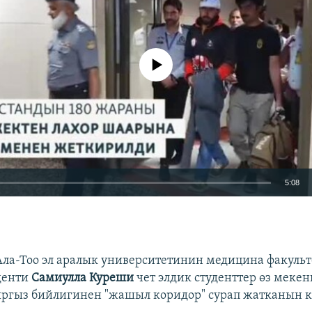
No media source currently available
5:08
EMBED
ла-Тоо эл аралык университетинин медицина факульт
денти
Самиулла Куреши
чет элдик студенттер өз меке
ыргыз бийлигинен "жашыл коридор" сурап жатканын 
Auto
240p
360p
480p