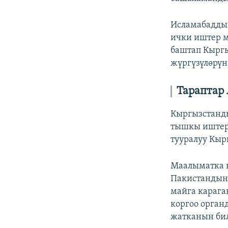
Исламабадды
ички иштер м
баштап Кыргы
жүргүзүлөрүн
Тараптар
Кыргызстанд
тышкы иштер 
тууралуу Кы
Маалыматка к
Пакистандын 
майга карага
коргоо орган
жатканын би