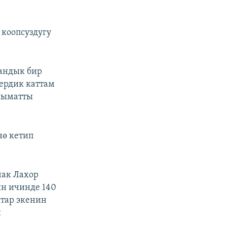
 коопсуздугу
тандык бир
тердик каттам
лыматты
нө кетип
чак Лахор
н ичинде 140
ктар экенин
и