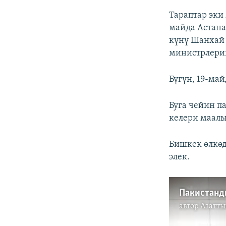
Тараптар эки
майда Астана
күнү Шанхай
министрлери
Бүгүн, 19-ма
Буга чейин 
келери маалы
Бишкек өлкөд
элек.
Пакистанд
автор
Азатты