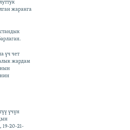
луттук
лган жаранга
истандык
арлаган.
а үч чет
алык жардам
анын
енин
түү үчүн
дын
19-20-21-