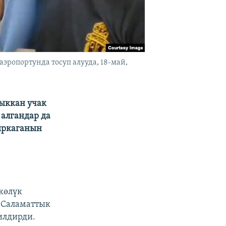
ропортунда тосуп алууда, 18-май,
ыккан учак
алгандар да
ыркаганын
лкөлүк
” Саламаттык
илдирди.