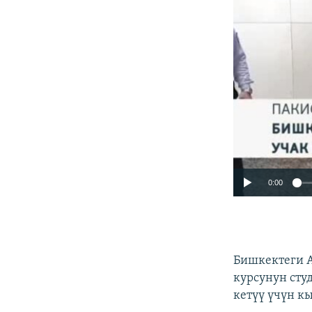
0:00
Бишкектеги А
курсунун сту
кетүү үчүн к