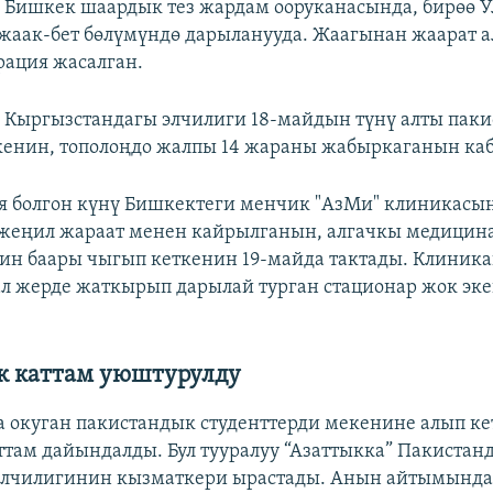
 Бишкек шаардык тез жардам ооруканасында, бирөө У
жаак-бет бөлүмүндө дарыланууда. Жаагынан жаарат а
рация жасалган.
Кыргызстандагы элчилиги 18-майдын түнү алты пак
кенин, тополоңдо жалпы 14 жараны жабыркаганын каб
уя болгон күнү Бишкектеги менчик "АзМи" клиникасын
 жеңил жараат менен кайрылганын, алгачкы медицин
ин баары чыгып кеткенин 19-майда тактады. Клиник
л жерде жаткырып дарылай турган стационар жок эк
к каттам уюштурулду
 окуган пакистандык студенттерди мекенине алып ке
ттам дайындалды. Бул тууралуу “Азаттыкка” Пакистан
лчилигинин кызматкери ырастады. Анын айтымында, 