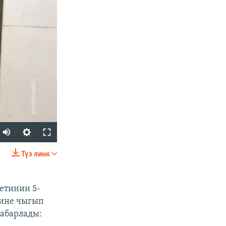
Auto
240p
Түз линк
БӨЛҮШҮҮ
360p
480p
етинин 5-
нине чыгып
720p
кабарлады:
1080p