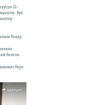
уусун 21-
лдашты. Бул
 иштер
алым болду.
шкекке
ай болгон.
алымат бере
БӨЛҮШҮҮ