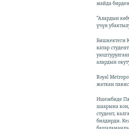
майда бирден
“Алардын көб
үчүн убактыл
Бишкектеги К
катар студен
уюштурулган
алардын окут
Royal Metropo
жаткан пакис
Ишембиде Па
шаарына конд
студент, кал
билдирди. Ке
башаламандык