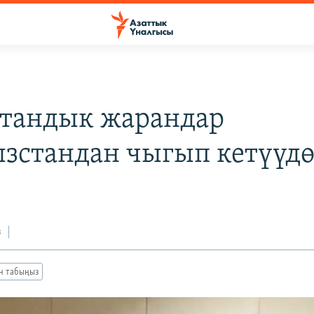
тандык жарандар
зстандан чыгып кетүүд
з
ан табыңыз