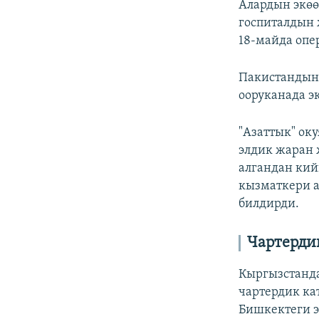
Алардын экөө
госпиталдын 
18-майда опе
Пакистандын 
ооруканада э
"Азаттык" ок
элдик жаран
алгандан кий
кызматкери а
билдирди.
Чартерди
Кыргызстанда
чартердик ка
Бишкектеги э