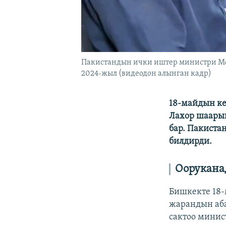
Пакистандын ички иштер министри Мохс
2024-жыл (видеодон алынган кадр)
18-майдын к
Лахор шаарын
бар. Пакиста
билдирди.
Оорукана
Бишкекте 18-
жарандын аба
сактоо минис