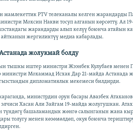
н мамлекеттик PTV телеканалы келген жарандарды 
инистри Мохсин Накви тосуп алганын көрсөттү. Ал 1
зстандагы жарандарды алып келүү боюнча атайын к
 айтканын жергиликтүү медиа кабарлады.
 Астанада жолукмай болду
ын тышкы иштер министри Жээнбек Кулубаев менен 
министри Мохаммад Исхак Дар 21-майда Астанада жо
ргызстандын дипломатиялык мекемеси билдирди.
араганда, министрдин орун басары Авазбек Атахано
элчиси Хасан Али Зайгам 19-майда жолугушкан. Атах
н түндөгү башаламандык жөнгө салынганын жана кы
дары толугу менен көзөмөлдөп, окуя боюнча териштир
лдирген.