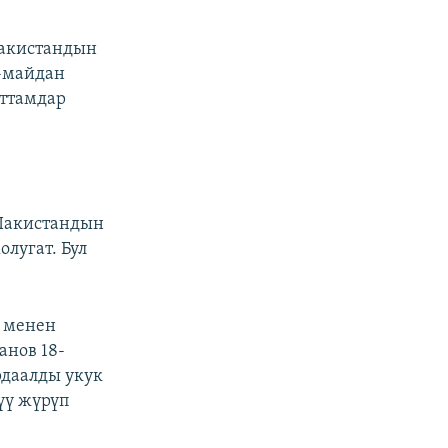
Пакистандын
9-майдан
аттамдар
Пакистандын
лугат. Бул
в менен
анов 18-
рдаалды укук
үү жүрүп