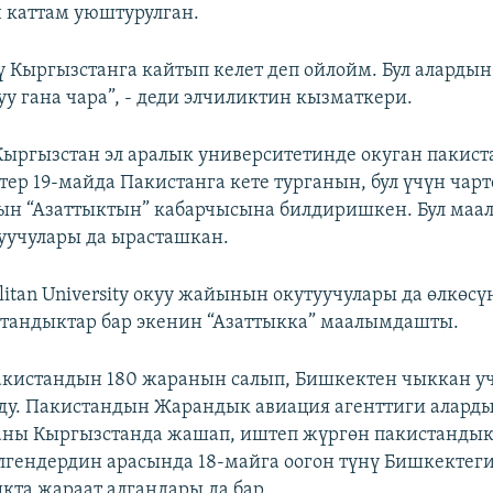
 каттам уюштурулган.
ү Кыргызстанга кайтып келет деп ойлойм. Бул алардын
уу гана чара”, - деди элчиликтин кызматкери.
ыргызстан эл аралык университетинде окуган пакис
ттер 19-майда Пакистанга кете турганын, бул үчүн чар
ын “Азаттыктын” кабарчысына билдиришкен. Бул маа
уучулары да ырасташкан.
litan University окуу жайынын окутуучулары да өлкөсү
тандыктар бар экенин “Азаттыкка” маалымдашты.
кистандын 180 жаранын салып, Бишкектен чыккан у
у. Пакистандын Жарандык авиация агенттиги аларды
ганы Кыргызстанда жашап, иштеп жүргөн пакистанды
лгендердин арасында 18-майга оогон түнү Бишкектег
та жараат алгандары да бар.