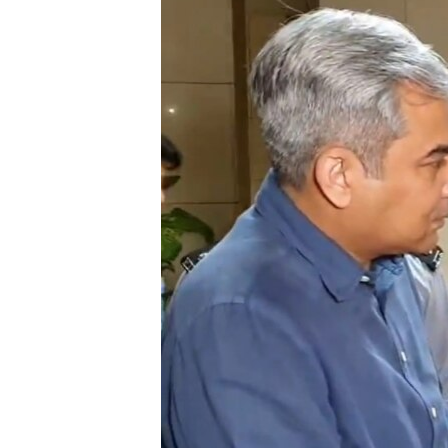
ЭЖЕ-СИҢДИЛЕР
АЗАТТЫК+
ЫҢГАЙСЫЗ СУРООЛОР