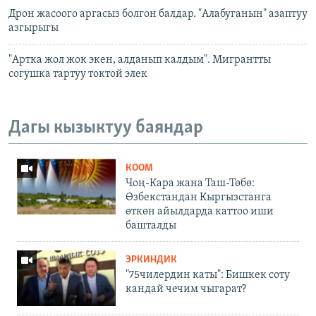
Дрон жасоого аргасыз болгон балдар. "Алабуганын" азаптуу
азгырыгы
"Артка жол жок экен, алданып калдым". Мигрантты
согушка тартуу токтой элек
Дагы кызыктуу баяндар
КООМ
Чоң-Кара жана Таш-Төбө:
Өзбекстандан Кыргызстанга
өткөн айылдарда каттоо иши
башталды
ЭРКИНДИК
"75чилердин каты": Бишкек соту
кандай чечим чыгарат?