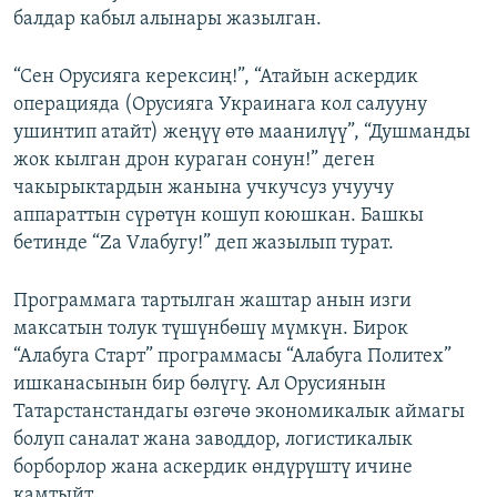
балдар кабыл алынары жазылган.
“Сен Орусияга керексиң!”, “Атайын аскердик
операцияда (Орусияга Украинага кол салууну
ушинтип атайт) жеңүү өтө маанилүү”, “Душманды
жок кылган дрон кураган сонун!” деген
чакырыктардын жанына учкучсуз учуучу
аппараттын сүрөтүн кошуп коюшкан. Башкы
бетинде “Za Vлабугу!” деп жазылып турат.
Программага тартылган жаштар анын изги
максатын толук түшүнбөшү мүмкүн. Бирок
“Алабуга Старт” программасы “Алабуга Политех”
ишканасынын бир бөлүгү. Ал Орусиянын
Татарстанстандагы өзгөчө экономикалык аймагы
болуп саналат жана заводдор, логистикалык
борборлор жана аскердик өндүрүштү ичине
камтыйт.