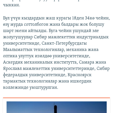
чыккан.
Бул үчүн кыздардын жаш курагы 18ден 34кө чейин,
өзү мурда соттолбогон жана балдары жок болушу
шарт экени айтылды. Буга чейин ушундай эле
жолугушуулар Сибир мамлекеттик индустриалдык
университетинде, Санкт-Петербургдагы
Маалыматтык технологиялар, механика жана
оптика улуттук изилдөө университетинде,
Аскердик механикалык институтта, Самара жана
Ярославл мамлекеттик университеттеринде, Сибир
федералдык университетинде, Красноярск
тармактык технологиялар жана ишкердик
коллежинде уюштурулган.