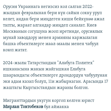
Орусия Украинага негизсиз кол салган 2022-
жылдын февралынан бери күн сайын сокку уруп
келет, андан бери миңдеген киши бейкүнөө ажал
тапты, жараат алгандар миңдеп саналат. Киев
Москванын согушуна жооп иретинде, орусиялык
мунай заводдору менен армияны каржылаган
башка объектилерге маал-маалы менен чабуул
коюп жатат.
2024-жылы Татарстандын "Алабуга Политех"
ишканасына жакын жайгашкан Елабуга
шаарындагы объектилерге дрондордун чабуулунан
эки адам казап болуп, 11и жабыркаган. Арасында 17
жаштагы Кыргызстандын жараны болгон.
Мигранттардын укугун коргоп келген юрист
Мирлан Токтобеков
бул аймакка