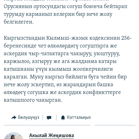
Орусиянын ортосундагы согуш боюнча бейтарап
турумду карманып келерин бир нече жолу
белгилеген.
Кыргызстандын Кылмыш-жазык кодексинин 256-
беренесинде чет өлкөлөрдөгү согуштарга же
аскердик чыр-чатактарга чакыруу, уюштуруу,
каржылоо, азгыруу же ага жалданма катары
катышканы үчүн кылмыш жоопкерчилиги
каралган. Муну кыргыз бийлиги буга чейин бир
нече жолу эскертип, өз жарандарын башка
өлкөдөгү согушка же аскердик конфликттерге
катышпоого чакырган.
Бөлүшүңүз
Катталыңыз
Акылай Жеңишова