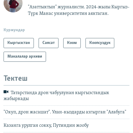
"Азаттыктын" журналисти. 2024-жылы Кыргыз-
Түрк Манас университетин аяктаган.
Куржундар
Кыргызстан
Саясат
Коом
Коопсуздук
Макалалар архиви
Тектеш
Татарстандa дрон чабуулунан кыргызстандык
жабыркады
"Окуп, дрон жасашат". Улан-кыздарды азгырган "Алабуга"
Казанга урулган сокку, Путиндин жообу