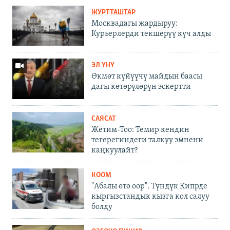
ЖУРТТАШТАР
Москвадагы жардыруу:
Курьерлерди текшерүү күч алды
ЭЛ ҮНҮ
Өкмөт күйүүчү майдын баасы
дагы көтөрүлөрүн эскертти
САЯСАТ
Жетим-Тоо: Темир кендин
тегерегиндеги талкуу эмнени
каңкуулайт?
КООМ
"Абалы өтө оор". Түндүк Кипрде
кыргызстандык кызга кол салуу
болду