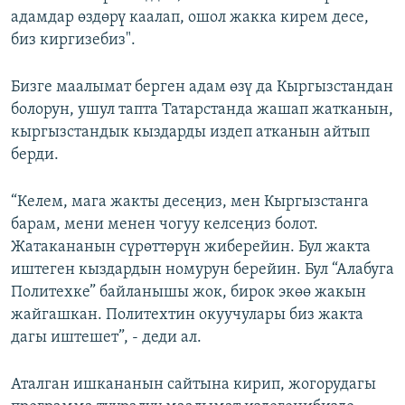
адамдар өздөрү каалап, ошол жакка кирем десе,
биз киргизебиз".
Бизге маалымат берген адам өзү да Кыргызстандан
болорун, ушул тапта Татарстанда жашап жатканын,
кыргызстандык кыздарды издеп атканын айтып
берди.
“Келем, мага жакты десеңиз, мен Кыргызстанга
барам, мени менен чогуу келсеңиз болот.
Жатакананын сүрөттөрүн жиберейин. Бул жакта
иштеген кыздардын номурун берейин. Бул “Алабуга
Политехке” байланышы жок, бирок экөө жакын
жайгашкан. Политехтин окуучулары биз жакта
дагы иштешет”, - деди ал.
Аталган ишкананын сайтына кирип, жогорудагы