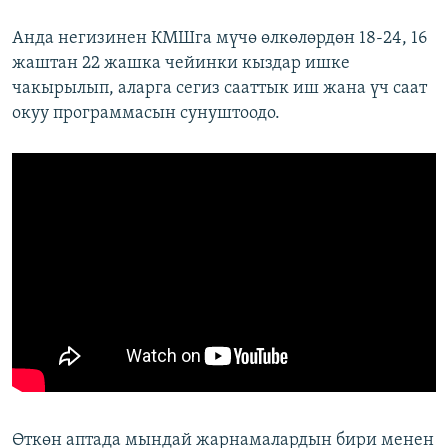
Анда негизинен КМШга мүчө өлкөлөрдөн 18-24, 16
жаштан 22 жашка чейинки кыздар ишке
чакырылып, аларга сегиз сааттык иш жана үч саат
окуу программасын сунуштоодо.
Өткөн аптада мындай жарнамалардын бири менен