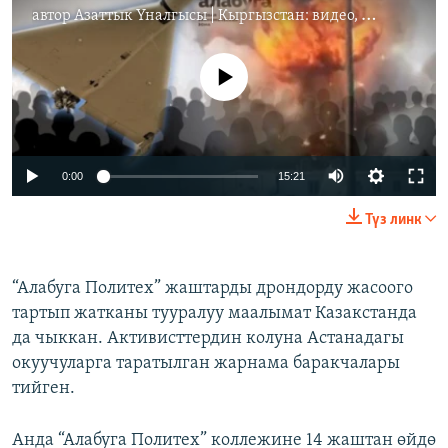
автор
Азаттык Үналгысы | Кыргызстан: видео, фото, кабарлар
No media source currently available
Auto
0:00
15:21
240p
Түз линк
360p
Auto
240p
360p
480p
480p
“Алабуга Политех” жаштарды дрондорду жасоого
тартып жатканы тууралуу маалымат Казакстанда
720p
720p
1080p
да чыккан. Активисттердин колуна Астанадагы
1080p
окуучуларга таратылган жарнама баракчалары
тийген.
Анда “Алабуга Политех” коллежине 14 жаштан өйдө