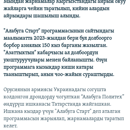
Мындай жарнамалар Кыргызстандагы айрым окуу
жайларга чейин таратылып, кийин алардын
айрымдары шашылыш алынды.
"Алабуга Старт" программасынын сайтындагы
маалыматта 2023-жылдан бери бул долбоорго
борбор азиялык 150 кыз барганы жазылган.
"Азаттыктын" кабарчысы ал долбоордун
уюштуруучулары менен байланышты. Өзүн
программага кызыкдар киши катары
тааныштырып, анын чоо-жайын сураштырды.
Орусиянын армиясы Украинадагы согушта
колдонгон дрондорду чогулткан “Алабуга Политех”
өндүрүш ишканасы Татарстанда жайгашкан.
Ишкана кыздар үчүн "Алабуга Старт" деп аталган
программасын жарыялап, жарнамаларды таратып
келет.