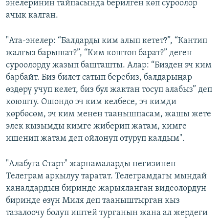
энелеринин тайпасында берилген көп суроолор
ачык калган.
"Ата-энелер: “Балдарды ким алып кетет?”, “Кантип
жалгыз барышат?”, “Ким коштоп барат?” деген
суроолорду жазып башташты. Алар: “Бизден эч ким
барбайт. Биз билет сатып беребиз, балдарыңар
өздөрү учуп келет, биз бул жактан тосуп алабыз” деп
коюшту. Ошондо эч ким келбесе, эч кимди
көрбөсөм, эч ким менен таанышпасам, жашы жете
элек кызымды кимге жиберип жатам, кимге
ишенип жатам деп ойлонуп отуруп калдым".
"Алабуга Старт" жарнамаларды негизинен
Телеграм аркылуу таратат. Телеграмдагы мындай
каналдардын биринде жарыяланган видеолордун
биринде өзүн Миля деп тааныштырган кыз
тазалоочу болуп иштей турганын жана ал жердеги