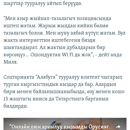
шарттар тууралуу айтып берүүдө.
“Мен азыр жыйнап-тазалагыч позициясында
иштеп жатам. Жарым жылдан кийин бөлмө
тазалагыч болом. Мен муну аябай күтүп жатам. Бул
жакта интернеттин иштебегени бизди
шыктандырат. Ал жактын дубалдарын бир
көрсөңүз... Ошондуктан Wi Fi да жок”, - дейт анда
Миля.
Соцтармакта “Алабуга” тууралуу контент чыгарып
турган кыргызстандык кыздар да бар. Алардын
бири менен байланышканыбызда, өзү менен кошо
15 жаштагы иниси да Татарстанга барганын
билдирди.
“Онлайн оюн аркылуу кызымды Орусияга азгырышты”