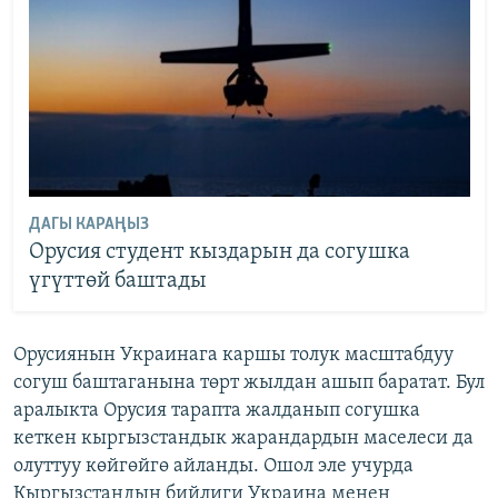
ДАГЫ КАРАҢЫЗ
Орусия студент кыздарын да согушка
үгүттөй баштады
Орусиянын Украинага каршы толук масштабдуу
согуш баштаганына төрт жылдан ашып баратат. Бул
аралыкта Орусия тарапта жалданып согушка
кеткен кыргызстандык жарандардын маселеси да
олуттуу көйгөйгө айланды. Ошол эле учурда
Кыргызстандын бийлиги Украина менен