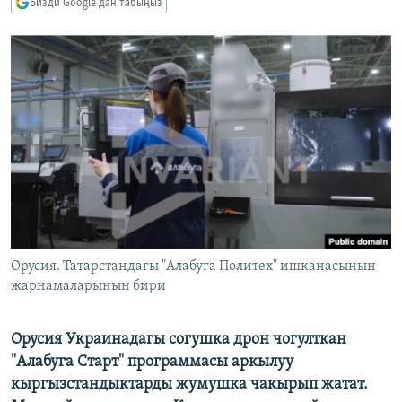
Бизди Google'дан табыңыз
ОНЛАЙН ШЕРИНЕ
ЭЖЕ-СИҢДИЛЕР
АЗАТТЫК+
ЫҢГАЙСЫЗ СУРООЛОР
ЭЕ/АРнун бардык сайттары
Орусия. Татарстандагы "Алабуга Политех" ишканасынын
жарнамаларынын бири
Орусия Украинадагы согушка дрон чогулткан
"Алабуга Старт" программасы аркылуу
кыргызстандыктарды жумушка чакырып жатат.