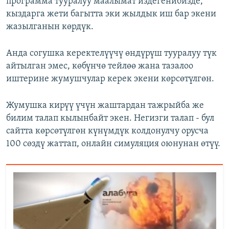
программа тууралуу маалымат издегенибизде,
кыздарга жети багытта эки жылдык иш бар экени
жазылганын көрдүк.
Анда согушка керектелүүчү өндүрүш тууралуу түк
айтылган эмес, көбүнчө тейлөө жана тазалоо
иштерине жумушчулар керек экени көрсөтүлгөн.
Жумушка кирүү үчүн жаштардан тажрыйба же
билим талап кылынбайт экен. Негизги талап - бул
сайтта көрсөтүлгөн күнүмдүк колдонулчу орусча
100 сөздү жаттап, онлайн симуляция оюнунан өтүү.