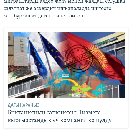
мигранттарды алдоо жолу менен жалдап, согушка
салышат же аскердик ишканаларда иштөөгө
мажбурлашат деген кине койгон.
ДАГЫ КАРАҢЫЗ
Британиянын санкциясы: Тизмеге
кыргызстандык үч компания кошулду