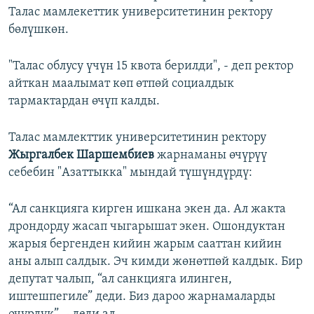
Талас мамлекеттик университетинин ректору
бөлүшкөн.
"Талас облусу үчүн 15 квота берилди", - деп ректор
айткан маалымат көп өтпөй социалдык
тармактардан өчүп калды.
Талас мамлекттик университетинин ректору
Жыргалбек Шаршембиев
жарнаманы өчүрүү
себебин "Азаттыкка" мындай түшүндүрдү:
“Ал санкцияга кирген ишкана экен да. Ал жакта
дрондорду жасап чыгарышат экен. Ошондуктан
жарыя бергенден кийин жарым сааттан кийин
аны алып салдык. Эч кимди жөнөтпөй калдык. Бир
депутат чалып, “ал санкцияга илинген,
иштешпегиле” деди. Биз дароо жарнамаларды