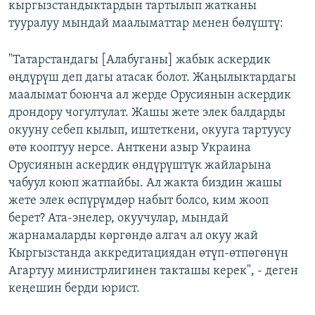
кыргызстандыктардын тартылып жатканы
тууралуу мындай маалыматтар менен бөлүштү:
"Татарстандагы [Алабуганы] жабык аскердик
өңдүрүш деп дагы атасак болот. Жаңылыктардагы
маалымат боюнча ал жерде Орусиянын аскердик
дрондору чогултулат. Жашы жете элек балдарды
окууну себеп кылып, иштеткени, окууга тартуусу
өтө кооптуу нерсе. Анткени азыр Украина
Орусиянын аскердик өндүрүштүк жайларына
чабуул коюп жатпайбы. Ал жакта биздин жашы
жете элек өспүрүмдөр набыт болсо, ким жооп
берет? Ата-энелер, окуучулар, мындай
жарнамаларды көргөндө алгач ал окуу жай
Кыргызстанда аккредитациядан өтүп-өтпөгөнүн
Агартуу министрлигинен такташы керек", - деген
кеңешин берди юрист.