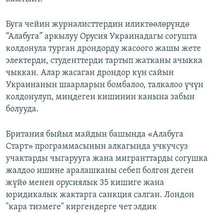
Буга чейин журналисттердин иликтөөлөрүндө
“Алабуга” аркылуу Орусия Украинадагы согушта
колдонула турган дрондорду жасоого жашы жете
электерди, студенттерди тартып жатканы ачыкка
чыккан. Алар жасаган дрондор күн сайын
Украинанын шаарларын бомбалоо, талкалоо үчүн
колдонулуп, миңдеген кишинин канына забын
болууда.
Британия быйыл майдын башында «Алабуга
Старт» программасынын алкагында учкучсуз
учактарды чыгарууга жана мигранттарды согушка
жалдоо ишине аралашканы себеп болгон деген
жүйө менен орусиялык 35 кишиге жана
юридикалык жактарга санкция салган. Лондон
"кара тизмеге" киргендерге чет элдик