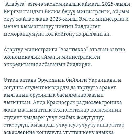
"Алабуга" өзгөчө экономикалык аймагы 2025-жылы
Кыргызстандын Билим берүү министрлиги, айрым
окуу жайлар жана 2023-жылы Эмгек министрлиги
менен кызматташуу ниетин билдирген
меморандумуна кол койгону жарыяланган.
Агартуу министрлиги “Азаттыкка” аталган өзгөчө
экономикалык аймагы министрликтен
аккредитация албаганын билдирди.
Өткөн аптада Орусиянын бийлиги Украинадагы
согушка студент кыздарды да тартууга аракет
кылганын орусиялык басылмалар жазып
чыгышкан. Анда Красноярск радиоэлектроника
жана маалыматтык технологиялар коллежинин
студент кыздары үчүн жабык жолугушуу
өткөрүлүп, кыздарды учкучсуз учуучу аппараттар
аскерлерине кошулууга үгүттөшкөнү ачыкка