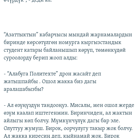
өчүрдүк”, - деди ал.
“Азаттыктын” кабарчысы мындай жарнамалардын
биринде көрсөтүлгөн номурга кыргызстандык
студент катары байланышып көрүп, төмөнкүдөй
суроолорду берип жооп алды:
- “Алабуга Политехте” дрон жасайт деп
жатышпайбы . Ошол жакка биз дагы
аралашабызбы?
- Ал өзүңүздүн тандооңуз. Мисалы, мен ошол жерде
өзүм каалап иштегенмин. Биринчиден, ал жактын
айлыгы көп болчу. Мүмкүнчүлүк дагы бар эле.
Олуттуу жумуш. Бирок, оорчулугу такыр жок болчу.
Ал жакка киресиң деп, кыйнамай жок. Бирок