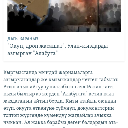
ДАГЫ КАРАҢЫЗ
"Окуп, дрон жасашат". Улан-кыздарды
азгырган "Алабуга"
Кыргызстанда мындай жарнамаларга
азгырылгандар же кызыккандар четтен табылат.
Атын ачык айтууну каалабаган аял 16 жаштагы
кызы былтыр аз жерден "Алабугага" кетип кала
жаздаганын айтып берди. Кызы атайын оюндан
өтүп, окууга өткөнүнө сүйүнүп, документтерин
топтоп жүргөндө күмөндүү жагдайлар ачыкка
чыккан. Ал жакка барабыз деген балдардын ата-