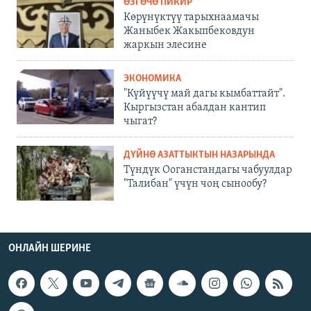
ӨЗГӨЧӨ ПИКИР
Көрүнүктүү тарыхнаамачы
Жаныбек Жакыпбековдун
жаркын элесине
ЭКОНОМИКА
"Күйүүчү май дагы кымбаттайт".
Кыргызстан абалдан кантип
чыгат?
ДҮЙНӨ АЗАТТЫКТЫН НАЗАРЫНДА
Түндүк Ооганстандагы чабуулдар
"Талибан" үчүн чоң сынообу?
ОНЛАЙН ШЕРИНЕ