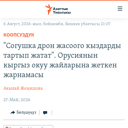
Линктер
Мазмунга
өтүңүз
6-Август, 2026-жыл, бейшемби, Бишкек убактысы 21:07
Навигацияга
ЖАҢЫЛЫКТАР
өтүңүз
КООПСУЗДУК
КЫРГЫЗСТАН
Издөөгө
"Согушка дрон жасоого кыздарды
салыңыз
ДҮЙНӨ
КЫРГЫЗСТАН
тартып жатат". Орусиянын
УКРАИНА
САЯСАТ
ДҮЙНӨ
кыргыз окуу жайларына жеткен
АТАЙЫН ИЛИКТӨӨ
ЭКОНОМИКА
БОРБОР АЗИЯ
жарнамасы
ТВ ПРОГРАММАЛАР
МАДАНИЯТ
Акылай Жеңишова
ПОДКАСТ
БҮГҮН АЗАТТЫКТА
27-Май, 2026
ӨЗГӨЧӨ ПИКИР
ЭКСПЕРТТЕР ТАЛДАЙТ
Бөлүшүңүз
БИЗ ЖАНА ДҮЙНӨ
Русский
ДАНИСТЕ