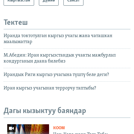
Кыргызстан
Дүйнө
Саясат
Тектеш
Иранда токтотулган кыргыз учагы жана чаташкан
маалыматтар
М.Абедин: Иран кыргызстандык учакты мажбурлап
кондурганын даана билебиз
Ирандык Риги кыргыз учагына түштү беле деги?
Иран кыргыз учагынан террорчу таптыбы?
Дагы кызыктуу баяндар
КООМ