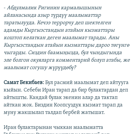
-
Абдулмалик Ригинин кармалышынын
айланасында азыр түрдүү маалыматтар
таратылууда. Кечээ террорчу деп шектелген
адамды Кыргызстандын атайын кызматтары
коштоп келаткан деген маалымат тарады. Аны
Кыргызстандын атайын кызматтары дароо төгүнгө
чыгарды. Сиздин баамыңызда, бул чындыгында
эле болгон окуяларга комментарий болуп атабы, же
маалымат согушу жүрүүдөбү?
Самат Бекибаев:
Бул расмий маалымат деп айтууга
кыйын. Себеби Иран тарап да бир булактардан деп
айтышты. Кандай булак экенин алар да тактап
айткан жок. Биздин Коопсуздук кызмат тарап да
муну жакшылап талдап бербей жатышат.
Иран булактарынан чыккан маалыматта