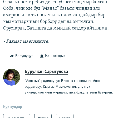
базасын кетиребиз деген убакта чоң чыр болгон.
Ооба, чын эле бул “Манас” базасы чындап эле
америкалык тышкы чалгындоо кандайдыр бир
кызматтарынын борбору деп да айтылган.
Орустарда, Батышта да мындай сөздөр айтылган.
- Рахмат маегиңизге.
Бөлүшүңүз
Катталыңыз
Бурулкан Сарыгулова
"Азаттык" радиосунун Бишкек кеңсесинин баш
редактору
.
Кыргыз Мамлекеттик
у
луттук
университетинин журналистика факультетин бүтүргө
н
.
Куржундар