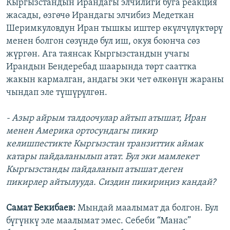
Кыргызстандын Ирандагы элчилиги буга реакция
жасады, өзгөчө Ирандагы элчибиз Медеткан
Шеримкуловдун Иран тышкы иштер өкүлчүлүктөрү
менен болгон сөзүндө бул иш, окуя боюнча сөз
жүргөн. Ага таянсак Кыргызстандын учагы
Ирандын Бендеребад шаарында төрт сааттка
жакын кармалган, андагы эки чет өлкөнүн жараны
чындап эле түшүрүлгөн.
- Азыр айрым талдоочулар айтып атышат, Иран
менен Америка ортосундагы пикир
келишпестикте Кыргызстан транзиттик аймак
катары пайдаланылып атат. Бул эки мамлекет
Кыргызстанды пайдаланып атышат деген
пикирлер айтылууда. Сиздин пикириңиз кандай?
Самат Бекибаев:
Мындай маалымат да болгон. Бул
бүгүнкү эле маалымат эмес. Себеби “Манас”