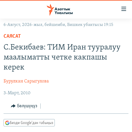
Линктер
Мазмунга
өтүңүз
6-Август, 2026-жыл, бейшемби, Бишкек убактысы 19:15
Навигацияга
ЖАҢЫЛЫКТАР
өтүңүз
САЯСАТ
КЫРГЫЗСТАН
Издөөгө
С.Бекибаев: ТИМ Иран тууралуу
салыңыз
ДҮЙНӨ
КЫРГЫЗСТАН
маалыматты четке какпашы
УКРАИНА
САЯСАТ
ДҮЙНӨ
керек
АТАЙЫН ИЛИКТӨӨ
ЭКОНОМИКА
БОРБОР АЗИЯ
Бурулкан Сарыгулова
ТВ ПРОГРАММАЛАР
МАДАНИЯТ
3-Март, 2010
ПОДКАСТ
БҮГҮН АЗАТТЫКТА
ӨЗГӨЧӨ ПИКИР
ЭКСПЕРТТЕР ТАЛДАЙТ
Бөлүшүңүз
БИЗ ЖАНА ДҮЙНӨ
Русский
Бизди Google'дан табыңыз
ДАНИСТЕ