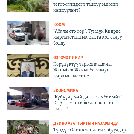
тегерегиндеги талкуу эмнени
каңкуулайт?
КООМ
"Абалы өтө оор". Түндүк Кипрде
кыргызстандык кызга кол салуу
болду
ӨЗГӨЧӨ ПИКИР
Көрүнүктүү тарыхнаамачы
Жаныбек Жакыпбековдун
жаркын элесине
ЭКОНОМИКА
"Күйүүчү май дагы кымбаттайт".
Кыргызстан абалдан кантип
чыгат?
ДҮЙНӨ АЗАТТЫКТЫН НАЗАРЫНДА
Түндүк Ооганстандагы чабуулдар