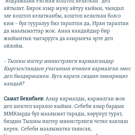
“Абдулмалик Ригини коштоп келаткан” деп
айтылат. Бирок азыр муну айтуу кыйын, чындап
эле коштоп келатканбы, коштоп келаткан болсо
ким – бул тууралуу биз тараптан да, Иран тараптан
да маалыматтар жок. Анан кандайдыр бир
жыйынтык чыгарууга да азырынча эрте деп
ойлойм.
- Тышкы иштер министрлиги кармалгандар
Кыргызстандын учагынын ичинен кармалган эмес
деп билдиришкен. Буга карата сиздин пикириңиз
кандай?
Самат Бекибаев:
Азыр кармалды, кармалган жок
деп шектеп каралоо кыйын. Себеби азыр бардык
ММКларда бул маалымат тарады, көрүнүп турат,
биздин Тышкы иштер министрлиги четке какпаш
керек. Себеби маалыматка таянсак,