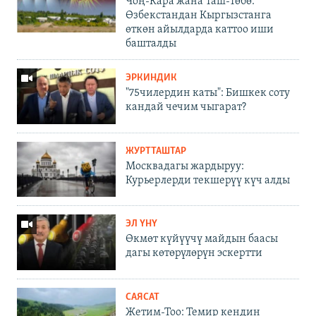
Чоң-Кара жана Таш-Төбө:
Өзбекстандан Кыргызстанга
өткөн айылдарда каттоо иши
башталды
ЭРКИНДИК
"75чилердин каты": Бишкек соту
кандай чечим чыгарат?
ЖУРТТАШТАР
Москвадагы жардыруу:
Курьерлерди текшерүү күч алды
ЭЛ ҮНҮ
Өкмөт күйүүчү майдын баасы
дагы көтөрүлөрүн эскертти
САЯСАТ
Жетим-Тоо: Темир кендин