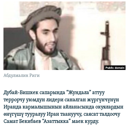
ОНЛАЙН ШЕРИНЕ
ЭЖЕ-СИҢДИЛЕР
АЗАТТЫК+
ЫҢГАЙСЫЗ СУРООЛОР
ЭЕ/АРнун бардык сайттары
Абдулмалик Риги
Дубай-Бишкек сапарында “Жундала” аттуу
террорчу уюмдун лидери саналган жүргүнчүнүн
Иранда кармалышынын айланасында окуялардын
өнүгүшү тууралуу Иран таануучу, саясат талдоочу
Самат Бекибаев “Азаттыкка” маек курду.