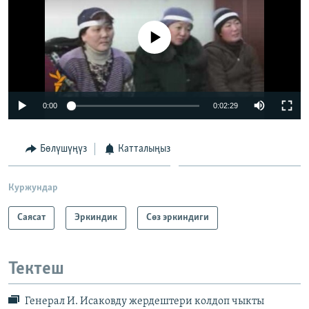
No media source currently available
0:00
0:02:29
Бөлүшүңүз
Катталыңыз
Куржундар
Саясат
Эркиндик
Сөз эркиндиги
Тектеш
Генерал И. Исаковду жердештери колдоп чыкты