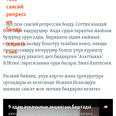
саясий
репресс
ия
- Бул таза саясий репрессия болду. Соттун кандай
болду.
болгонун көдүңүздөр. Анда судья тараптан мыйзам
бузуулар орун алды. Бириккен элдик кыймыл
генерал Исаковду бошотуу талабын коюп, өлкөдө
Э.Капта
прогрессивдүү өзгөрүүлөр болуш үчүн күрөштү
гаев
чечкиндүү улантат,-деп билдирген "Азаттыкка"
БЭКтин .төрагасынын орун басары Эмил Каптагаев.
Расмий бийлик, укук коргоо жана прокуратура
органдары өз кезегинде Исмаил Исаковдун
ишинде саясат жок экенин билдирип келатат.
9 адам ачкачылык акциясын баштады
автор
Азаттык Үналгысы | Кыргызстан: видео, фото, кабарлар