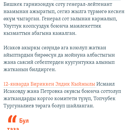
Бишкек гарнизондук соту генерал-лейтенант
наамынан ажыратып, сегиз жылга түрмөгө кескен
өкүм чыгарган. Генерал сот залынан кармалып,
Улуттук коопсуздук боюнча мамлекеттик
кызматтын абагына камалган.
Исаков акыркы сөзүндө ага коюлуп жаткан
айыптардын бирөөсүн да мойнуна албастыгын
жана саясий себептерден куугунтукка алынып
жатканын билдирген.
12-январда Бириккен Элдик Кыймылы
Исмаил
Исаковду жана Петровка окуясы боюнча cоттолуп
жаткандарды коргоо комитети түзүп, Топчубек
Тургуналиев төрага болуп шайланган.
Бул
таза