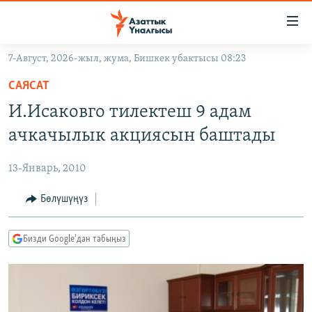
Линктер
Мазмунга
өтүңүз
7-Август, 2026-жыл, жума, Бишкек убактысы 08:23
Навигацияга
ЖАҢЫЛЫКТАР
өтүңүз
САЯСАТ
КЫРГЫЗСТАН
Издөөгө
И.Исаковго тилектеш 9 адам
салыңыз
ДҮЙНӨ
КЫРГЫЗСТАН
ачкачылык акциясын баштады
УКРАИНА
САЯСАТ
ДҮЙНӨ
13-Январь, 2010
АТАЙЫН ИЛИКТӨӨ
ЭКОНОМИКА
БОРБОР АЗИЯ
ТВ ПРОГРАММАЛАР
Бөлүшүңүз
МАДАНИЯТ
ПОДКАСТ
БҮГҮН АЗАТТЫКТА
Бизди Google'дан табыңыз
ӨЗГӨЧӨ ПИКИР
ЭКСПЕРТТЕР ТАЛДАЙТ
БИЗ ЖАНА ДҮЙНӨ
Русский
ДАНИСТЕ