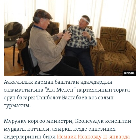
Ачкачылык кармап баштаган адамдардын
саламаттыгына “Ата Мекен” партиясынын төрага
орун басары Ташболот Балтабаев көз салып
турмакчы.
Мурунку коргоо министри, Коопсуздук кеңештин
мурдагы катчысы, азыркы кезде оппозиция
лидерлеринин бири
Исмаил Исаковду 11-январда