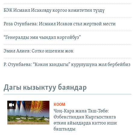
БЭК Исмаил Исаковду коргоо комитетин түздү
Роза Отунбаева: Исмаил Исаков стал жертвой мести
“Генералды эми чындап коргойбуз”
Эмил Алиев: Сотко ишеним жок
Р. Отунбаева: “Кокон хандыгы” курулушуна жол бербейбиз
Дагы кызыктуу баяндар
КООМ
Чоң-Кара жана Таш-Төбө:
Өзбекстандан Кыргызстанга
өткөн айылдарда каттоо иши
башталды