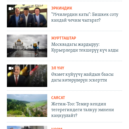
ЭРКИНДИК
"75чилердин каты": Бишкек соту
кандай чечим чыгарат?
ЖУРТТАШТАР
Москвадагы жардыруу:
Курьерлерди текшерүү күч алды
ЭЛ ҮНҮ
Өкмөт күйүүчү майдын баасы
дагы көтөрүлөрүн эскертти
САЯСАТ
Жетим-Тоо: Темир кендин
тегерегиндеги талкуу эмнени
каңкуулайт?