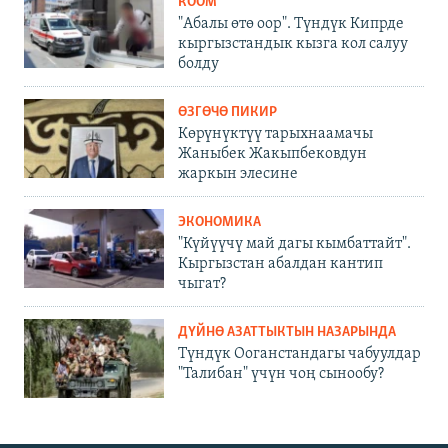
КООМ
"Абалы өтө оор". Түндүк Кипрде
кыргызстандык кызга кол салуу
болду
ӨЗГӨЧӨ ПИКИР
Көрүнүктүү тарыхнаамачы
Жаныбек Жакыпбековдун
жаркын элесине
ЭКОНОМИКА
"Күйүүчү май дагы кымбаттайт".
Кыргызстан абалдан кантип
чыгат?
ДҮЙНӨ АЗАТТЫКТЫН НАЗАРЫНДА
Түндүк Ооганстандагы чабуулдар
"Талибан" үчүн чоң сынообу?