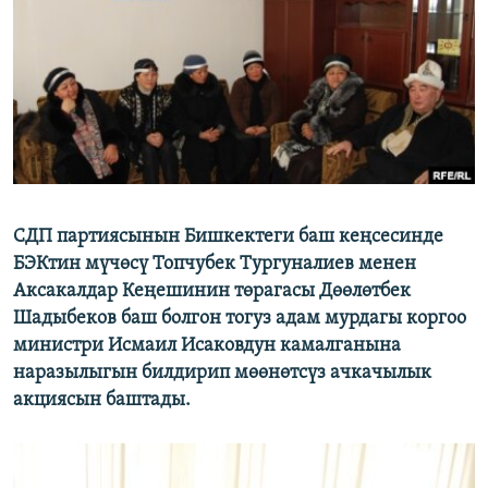
ОНЛАЙН ШЕРИНЕ
ЭЖЕ-СИҢДИЛЕР
АЗАТТЫК+
ЫҢГАЙСЫЗ СУРООЛОР
ЭЕ/АРнун бардык сайттары
СДП партиясынын Бишкектеги баш кеңсесинде
БЭКтин мүчөсү Топчубек Тургуналиев менен
Аксакалдар Кеңешинин төрагасы Дөөлөтбек
Шадыбеков баш болгон тогуз адам мурдагы коргоо
министри Исмаил Исаковдун камалганына
наразылыгын билдирип мөөнөтсүз ачкачылык
акциясын баштады.