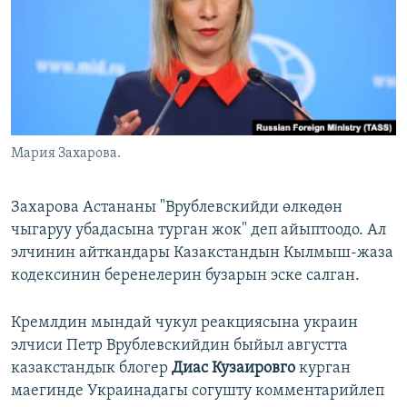
Мария Захарова.
Захарова Астананы "Врублевскийди өлкөдөн
чыгаруу убадасына турган жок" деп айыптоодо. Ал
элчинин айткандары Казакстандын Кылмыш-жаза
кодексинин беренелерин бузарын эске салган.
Кремлдин мындай чукул реакциясына украин
элчиси Петр Врублевскийдин быйыл августта
казакстандык блогер
Диас Кузаировго
курган
маегинде Украинадагы согушту комментарийлеп