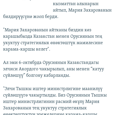
кызматтан алынарын
айтып, Мария Захарованын
билдирүүсүнө жооп берди.
"Мария Захарованын айтканы биздин көз
карашыбызда Казакстан менен Орусиянын тең
укуктуу стратегиялык өнөктөштүк мамилесине
карама-каршы келет".
Ал эми 6-октябрда Орусиянын Казакстандагы
элчиси Акордого чакырылып, аны менен “катуу
сүйлөшүү” болгону кабарланды.
"Элчи Тышкы иштер министрлигине маанилүү
сүйлөшүүгө чакыртылды. Биз Орусиянын Тышкы
иштер министрлигинин расмий өкүлү Мария
Захарованын тең укуктуу стратегиялык
өнөктөштүктүн эрежелерине карама-каршы