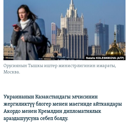
ОНЛАЙН ШЕРИНЕ
ЭЖЕ-СИҢДИЛЕР
АЗАТТЫК+
ЫҢГАЙСЫЗ СУРООЛОР
ЭЕ/АРнун бардык сайттары
Орусиянын Тышкы иштер министрлигинин имараты,
Москва.
Украинанын Казакстандагы элчисинин
жергиликтүү блогер менен маегинде айткандары
Акордо менен Кремлдин дипломатиялык
араздашуусуна себеп болду.