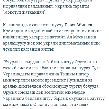
Согуш болгон учурда Орусия ар бир ушундай
кырдаалдан пайдаланып, Украина тарапты
"мокотуп жаткандай".
Казакстандык саясат таануучу
Газиз Абишев
Кремлдин мындай талабын өлкөнүн ички ишине
кийлигишүү катары сыпаттайт. Ал Москванын
аралашуусу жок эле украин дипломатынын иши
чечилип калганын айтты:
"Учурдагы кырдаалга байланыштуу Орусиянын
саясий системасы абдан толкунданып турат. Буга
Украинадагы кырдаал жана Тышкы иштер
министрлиги менен президент Путиндин эл
аралык деңгээлден обочолонушу түрткү болууда.
Орусия союздаш деп эсептеген өлкөлөрдө
Украинага байланыштуу бардык окуяларга олуттуу
мамиле кылат. Ошондуктан алар этикалык