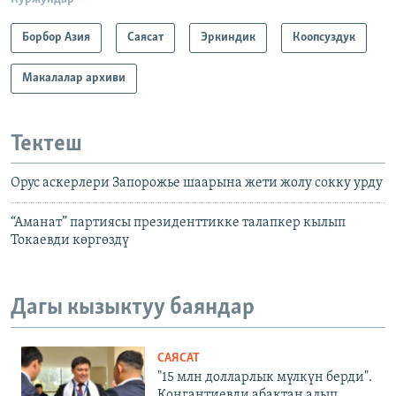
Борбор Азия
Саясат
Эркиндик
Коопсуздук
Макалалар архиви
Тектеш
Орус аскерлери Запорожье шаарына жети жолу сокку урду
“Аманат” партиясы президенттикке талапкер кылып
Токаевди көргөздү
Дагы кызыктуу баяндар
САЯСАТ
"15 млн долларлык мүлкүн берди".
Конгантиевди абактан алып