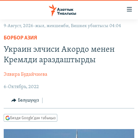
Линктер
Мазмунга
өтүңүз
9-Август, 2026-жыл, жекшемби, Бишкек убактысы 04:04
Навигацияга
ЖАҢЫЛЫКТАР
өтүңүз
БОРБОР АЗИЯ
КЫРГЫЗСТАН
Издөөгө
Украин элчиси Акордо менен
салыңыз
ДҮЙНӨ
КЫРГЫЗСТАН
Кремлди араздаштырды
УКРАИНА
САЯСАТ
ДҮЙНӨ
Элвира Будайчиева
АТАЙЫН ИЛИКТӨӨ
ЭКОНОМИКА
БОРБОР АЗИЯ
6-Октябрь, 2022
ТВ ПРОГРАММАЛАР
МАДАНИЯТ
ПОДКАСТ
БҮГҮН АЗАТТЫКТА
Бөлүшүңүз
ӨЗГӨЧӨ ПИКИР
ЭКСПЕРТТЕР ТАЛДАЙТ
Бизди Google'дан табыңыз
БИЗ ЖАНА ДҮЙНӨ
Русский
ДАНИСТЕ