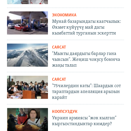
ЭКОНОМИКА
Мунай базарындагы каатчылык:
Өкмөт күйүүчү май дагы
кымбаттай турганын эскертти
САЯСАТ
"Мыкты даярдыгы барлар гана
чыксын". Жеңиш чокусу боюнча
жаңы талап
САЯСАТ
"75чилердин каты": Шаардык сот
тараптардын апелляция арызын
карайт
КООПСУЗДУК
Украин армиясы "жок кылган"
кыргызстандыктар кимдер?