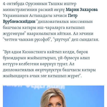
4-октябрда Орусиянын Тышкы иштер
министрлигинин расмий өкүлү
Мария Захарова
Украинанын Астанадагы элчиси
Петр
Врублевскийдин
"дипломатиялык миссиянын
башчысы катары иш-чараларга катышып
жүргөнүнө” нааразылыгын айткан. Ал элчини
"четтен чыккан русофоб", "улутчул" деп сындаган.
"Бул адам Казакстанга кайтып келди, бирок
буюмдарын жыйыштырып, үй-бүлөсүн алып
кетүүгө келбегени көрүнүп турат. Ал
дипломатиялык өкүлчүлүктүн башчысы катары
жыйындарга ачык эле катышып жүрөт".