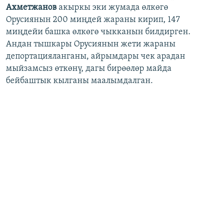
Ахметжанов
акыркы эки жумада өлкөгө
Орусиянын 200 миңдей жараны кирип, 147
миңдейи башка өлкөгө чыкканын билдирген.
Андан тышкары Орусиянын жети жараны
депортацияланганы, айрымдары чек арадан
мыйзамсыз өткөнү, дагы бирөөлөр майда
бейбаштык кылганы маалымдалган.