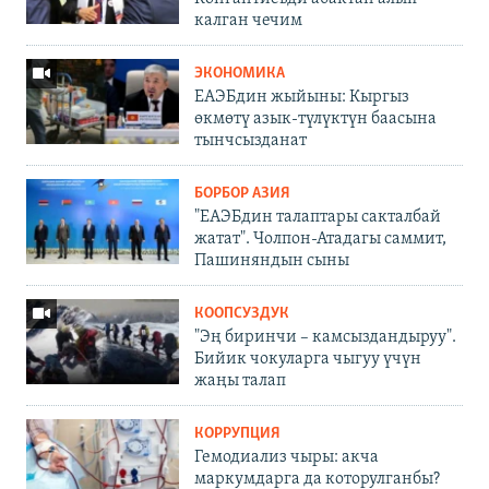
калган чечим
ЭКОНОМИКА
ЕАЭБдин жыйыны: Кыргыз
өкмөтү азык-түлүктүн баасына
тынчсызданат
БОРБОР АЗИЯ
"ЕАЭБдин талаптары сакталбай
жатат". Чолпон-Атадагы саммит,
Пашиняндын сыны
КООПСУЗДУК
"Эң биринчи – камсыздандыруу".
Бийик чокуларга чыгуу үчүн
жаңы талап
КОРРУПЦИЯ
Гемодиализ чыры: акча
маркумдарга да которулганбы?