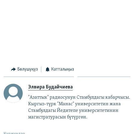
Бөлүшүңүз
Катталыңыз
Элвира Будайчиева
"Азаттык" радиосунун Стамбулдагы кабарчысы.
Кыргыз-түрк "Манас" университетин жана
Стамбулдагы Йедитепе университетинин
магистратурасын бүтүргөн.
Куржундар