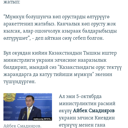
жатып:
“Мүмкүн болушунча көп орустарды өлтүрүүгө
аракеттенип жатабыз. Канчалык көп орусту жок
кылсак, алар ошончолук азыраак балдарыбызды
өлтүрүшөт”, - деп айткан сөзү себеп болгон.
Бул окуядан кийин Казакстандын Тышкы иштер
министрлиги украин элчисине нааразылык
билдирип, мындай сөз "Казакстандагы орус тектүү
жарандарга да катуу тийиши мүмкүн" экенин
түшүндүргөн.
Ал эми 5-октябрда
министрликтин расмий
өкүлү
Айбек Смадияров
украин элчиси Киевдин
өтүнүчү менен гана
Айбек Смадияров.