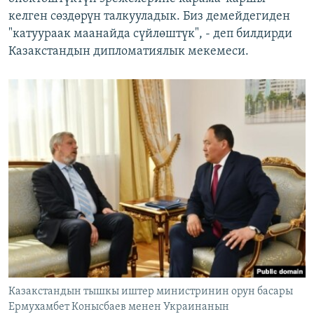
келген сөздөрүн талкууладык. Биз демейдегиден
"катуураак маанайда сүйлөштүк", - деп билдирди
Казакстандын дипломатиялык мекемеси.
Казакстандын тышкы иштер министринин орун басары
Ермухамбет Конысбаев менен Украинанын