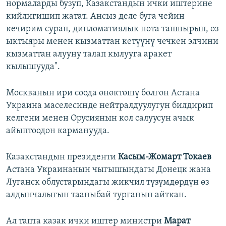
нормаларды бузуп, Казакстандын ички иштерине
кийлигишип жатат. Ансыз деле буга чейин
кечирим сурап, дипломатиялык нота тапшырып, өз
ыктыяры менен кызматтан кетүүнү чечкен элчини
кызматтан алууну талап кылууга аракет
кылышууда".
Москванын ири соода өнөктөшү болгон Астана
Украина маселесинде нейтралдуулугун билдирип
келгени менен Орусиянын кол салуусун ачык
айыптоодон карманууда.
Казакстандын президенти
Касым-Жомарт Токаев
Астана Украинанын чыгышындагы Донецк жана
Луганск облустарындагы жикчил түзүмдөрдүн өз
алдынчалыгын тааныбай турганын айткан.
Ал тапта казак ички иштер министри
Марат