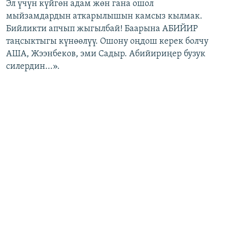
Эл үчүн күйгөн адам жөн гана ошол
мыйзамдардын аткарылышын камсыз кылмак.
Бийликти апчып жыгылбай! Баарына АБИЙИР
таңсыктыгы күнөөлүү. Ошону оңдош керек болчу
АША, Жээнбеков, эми Садыр. Абийириңер бузук
силердин...».