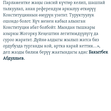
Парламентке жаңы саясий күчтөр келип, шашпай
талкуулап, анан референдум аркылуу өткөрүү
Конституциянын өмүрүн узатат. Туруктуулук
ошондо болот. Күч менен кабыл алынган
Конституция абат болбойт. Мындан тышкары
азыркы Жогорку Кеңештин легитимдүүлүгү да
суроо жаратат. Дүйнө алдыгы жылып жатса биз
ордубузда турганды кой, артка карай кеттик...»,
деп жазды билим берүү жаатындагы адис
Бакытбек
Абдуллаев.