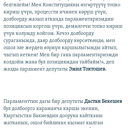
белгилейм! Мен Конституцияны өзгөртүүчү топко
кириш үчүн, процессти ичинен көрүш үчүн,
долбоорду жазып атканда парламентаризмдин
позициясын коргош үчүн, демилгечи топко кириш
үчүн колумду койгом. Кечээ долбоорду
сураганымда, даяр долбоорду көрсөткөндө, мен
ошол эле жерден өзүмүн каршылыгымды айтып,
чыгып кеткем! Мен бир гана парламентаризмди
колдойм жана бул позициямдан тайбайм!», деп
жазды парламент депутаты
Эмил Токтошев.
Парламенттин дагы бир депутаты
Дастан Бекешев
бул долбоорго караманча каршы экенин,
Кыргызстан Бакиевдин дооруна кайтканы
жатканын, ошол бийликке кызмат кылган