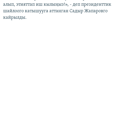
алып, этияттап иш кылыңыз!», - деп президенттик
шайлоого катышууга аттанган Садыр Жапаровго
кайрылды.