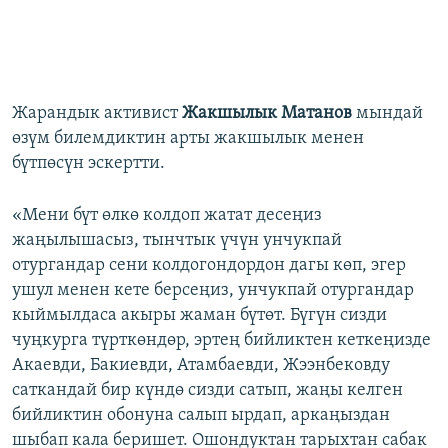
Жарандык активист
Жакшылык Матанов
мындай
өзүм билемдиктин арты жакшылык менен
бүтпөсүн эскертти.
«Мени бүт өлкө колдоп жатат десеңиз
жаңылышасыз, тынчтык үчүн унчукпай
отургандар сени колдогондордон дагы көп, эгер
ушул менен кете берсеңиз, унчукпай отургандар
кыймылдаса акыры жаман бүтөт. Бүгүн сизди
чуңкурга түрткөндөр, эртең бийликтен кеткеңизде
Акаевди, Бакиевди, Атамбаевди, Жээнбековду
саткандай бир күндө сизди сатып, жаңы келген
бийликтин обонуна салып ырдап, аркаңыздан
шыбап кала беришет. Ошондуктан тарыхтан сабак