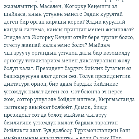
жазылыптыр. Маселен, Жогорку Кеңешти эл
шайласа, анын үстүнөн эмнеге Элдик курултай
деген бир орган карашы керек? Элдик курултай
кандай система, кайсы принцип менен жыйналат?
Эгерде ага Жогорку Кеңеш отчёт бере турган болсо,
отчёту жакпай калса эмне болот? Мыйзам
чыгаруучу органдын үстүнөн дагы бир көзөмөлдү
орнотуу тоталитаризм менен диктатуранын жолу
болуп калат. Президент бардык бийлик бутагын өз
башкаруусуна алат деген сөз. Толук президенттик
диктатура орноп, бир адам бардык бийликке
үстөмдүк кылат деген сөз. Сот боюнча эч нерсе
жок, соттор ушул эле бойдон иштесе, Кыргызстанда
таптакыр акыйкат болбойт. Демек, бизде
президент сот да болот, мыйзам чыгаруу
бийлигине үстөмдүк кылат, бардык тараптан
бийликти алат. Бул долбоор Түркмөнстандын Баш
мыйзамынан ашып түштү», - деди Садык Шер