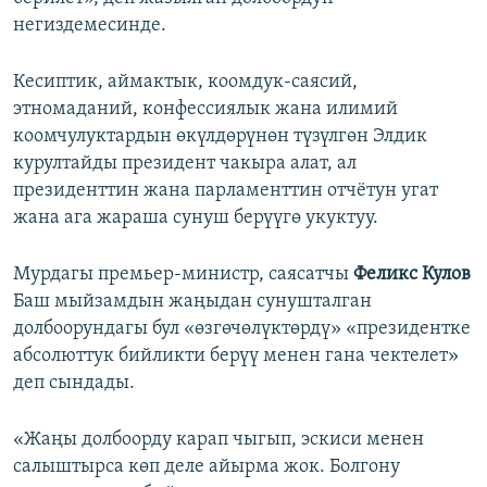
негиздемесинде.
Кесиптик, аймактык, коомдук-саясий,
этномаданий, конфессиялык жана илимий
коомчулуктардын өкүлдөрүнөн түзүлгөн Элдик
курултайды президент чакыра алат, ал
президенттин жана парламенттин отчётун угат
жана ага жараша сунуш берүүгө укуктуу.
Мурдагы премьер-министр, саясатчы
Феликс Кулов
Баш мыйзамдын жаңыдан сунушталган
долбоорундагы бул «өзгөчөлүктөрдү» «президентке
абсолюттук бийликти берүү менен гана чектелет»
деп сындады.
«Жаңы долбоорду карап чыгып, эскиси менен
салыштырса көп деле айырма жок. Болгону