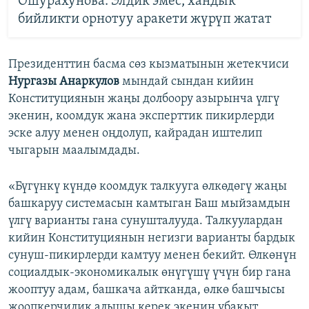
Ошурахунова: Элдик эмес, хандык
бийликти орнотуу аракети жүрүп жатат
Президенттин басма сөз кызматынын жетекчиси
Нургазы Анаркулов
мындай сындан кийин
Конституциянын жаңы долбоору азырынча үлгү
экенин, коомдук жана эксперттик пикирлерди
эске алуу менен оңдолуп, кайрадан иштелип
чыгарын маалымдады.
«Бүгүнкү күндө коомдук талкууга өлкөдөгү жаңы
башкаруу системасын камтыган Баш мыйзамдын
үлгү варианты гана сунушталууда. Талкуулардан
кийин Конституциянын негизги варианты бардык
сунуш-пикирлерди камтуу менен бекийт. Өлкөнүн
социалдык-экономикалык өнүгүшү үчүн бир гана
жооптуу адам, башкача айтканда, өлкө башчысы
жоопкерчилик алышы керек экенин убакыт