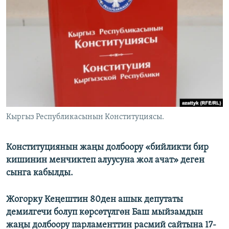
ОНЛАЙН ШЕРИНЕ
ЭЖЕ-СИҢДИЛЕР
АЗАТТЫК+
ЫҢГАЙСЫЗ СУРООЛОР
ЭЕ/АРнун бардык сайттары
Кыргыз Республикасынын Конституциясы.
Конституциянын жаңы долбоору «бийликти бир
кишинин менчиктеп алуусуна жол ачат» деген
сынга кабылды.
Жогорку Кеңештин 80ден ашык депутаты
демилгечи болуп көрсөтүлгөн Баш мыйзамдын
жаңы долбоору парламенттин расмий сайтына 17-