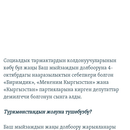
Социалдык тармактардын колдонуучуларынын
көбү бул жаңы Баш мыйзамдын долбооруна 4-
октябрдагы нааразылыктын себепкери болгон
«Биримдик», «Мекеним Кыргызстан» жана
«Кыргызстан» партияларына кирген депутаттар
демилгечи болгонун сынга алды.
Түркмөнстандын жолуна түшөбүзбү?
Баш мыйзамдын жаңы долбоору жарыяланары