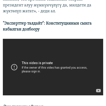
президент алуу мүмкүнчүлүгү да, милдети да
жүктөлүп жатат», - деди ал.
"Эксперттер талдайт": Конституциянын сынга
кабылган долбоору