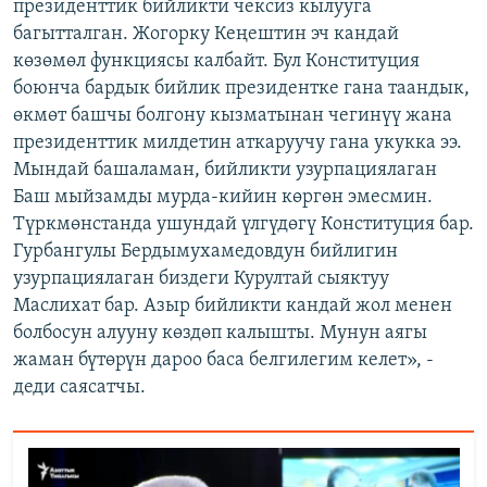
президенттик бийликти чексиз кылууга
багытталган. Жогорку Кеңештин эч кандай
көзөмөл функциясы калбайт. Бул Конституция
боюнча бардык бийлик президентке гана таандык,
өкмөт башчы болгону кызматынан чегинүү жана
президенттик милдетин аткаруучу гана укукка ээ.
Мындай башаламан, бийликти узурпациялаган
Баш мыйзамды мурда-кийин көргөн эмесмин.
Түркмөнстанда ушундай үлгүдөгү Конституция бар.
Гурбангулы Бердымухамедовдун бийлигин
узурпациялаган биздеги Курултай сыяктуу
Маслихат бар. Азыр бийликти кандай жол менен
болбосун алууну көздөп калышты. Мунун аягы
жаман бүтөрүн дароо баса белгилегим келет», -
деди саясатчы.