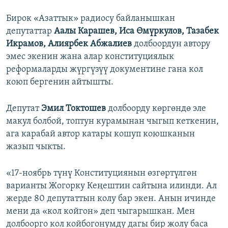
Бирок «Азаттык» радиосу байланышкан
депутаттар
Аалы Карашев, Иса Өмүркулов, Тазабек
Икрамов, Алиярбек Абжалиев
долбоордун автору
эмес экенин жана алар конституциялык
реформаларды жүргүзүү документине гана кол
коюп бергенин айтышты.
Депутат
Эмил Токтошев
долбоорду көргөндө эле
макул болбой, топтун курамынан чыгып кеткенин,
ага карабай автор катары кошуп коюшканын
жазып чыкты.
«17-ноябрь түнү Конституциянын өзгөртүлгөн
варианты Жогорку Кеңештин сайтына илинди. Ал
жерде 80 депутаттын колу бар экен. Анын ичинде
мени да «кол койгон» деп чыгарышкан. Мен
долбоорго кол койбогонумду дагы бир жолу баса