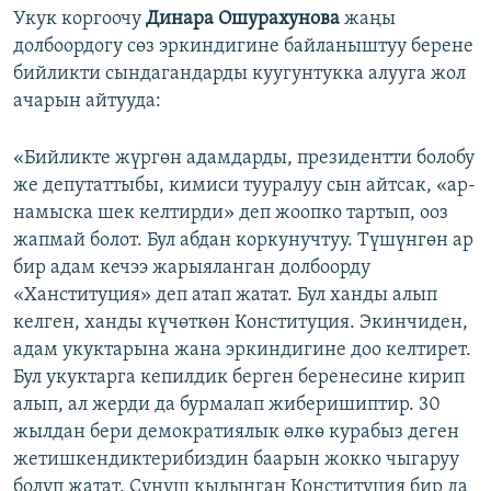
Укук коргоочу
Динара Ошурахунова
жаңы
долбоордогу сөз эркиндигине байланыштуу берене
бийликти сындагандарды куугунтукка алууга жол
ачарын айтууда:
«Бийликте жүргөн адамдарды, президентти болобу
же депутаттыбы, кимиси тууралуу сын айтсак, «ар-
намыска шек келтирди» деп жоопко тартып, ооз
жапмай болот. Бул абдан коркунучтуу. Түшүнгөн ар
бир адам кечээ жарыяланган долбоорду
«Ханституция» деп атап жатат. Бул ханды алып
келген, ханды күчөткөн Конституция. Экинчиден,
адам укуктарына жана эркиндигине доо келтирет.
Бул укуктарга кепилдик берген беренесине кирип
алып, ал жерди да бурмалап жиберишиптир. 30
жылдан бери демократиялык өлкө курабыз деген
жетишкендиктерибиздин баарын жокко чыгаруу
болуп жатат. Сунуш кылынган Конституция бир да