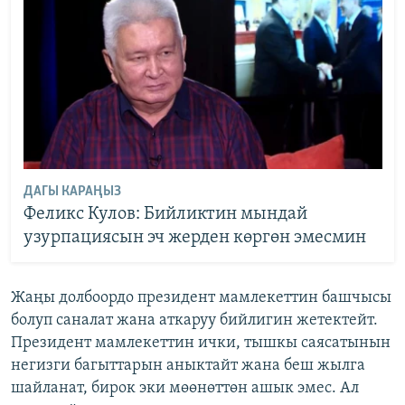
ДАГЫ КАРАҢЫЗ
Феликс Кулов: Бийликтин мындай
узурпациясын эч жерден көргөн эмесмин
Жаңы долбоордо президент мамлекеттин башчысы
болуп саналат жана аткаруу бийлигин жетектейт.
Президент мамлекеттин ички, тышкы саясатынын
негизги багыттарын аныктайт жана беш жылга
шайланат, бирок эки мөөнөттөн ашык эмес. Ал