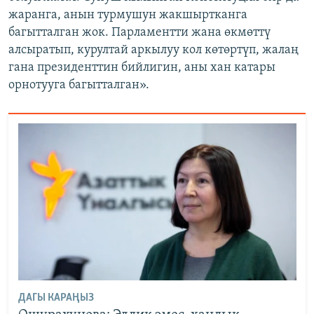
жаранга, анын турмушун жакшыртканга
багытталган жок. Парламентти жана өкмөттү
алсыратып, курултай аркылуу кол көтөртүп, жалаң
гана президенттин бийлигин, аны хан катары
орнотууга багытталган».
ДАГЫ КАРАҢЫЗ