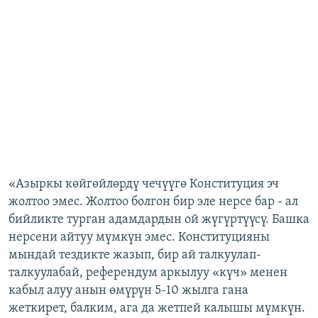
«Азыркы көйгөйлөрдү чечүүгө Конституция эч
жолтоо эмес. Жолтоо болгон бир эле нерсе бар - ал
бийликте турган адамдардын ой жүгүртүүсү. Башка
нерсени айтуу мүмкүн эмес. Конституцияны
мындай тездикте жазып, бир ай талкуулап-
талкуулабай, референдум аркылуу «күч» менен
кабыл алуу анын өмүрүн 5-10 жылга гана
жеткирет, балким, ага да жетпей калышы мүмкүн.