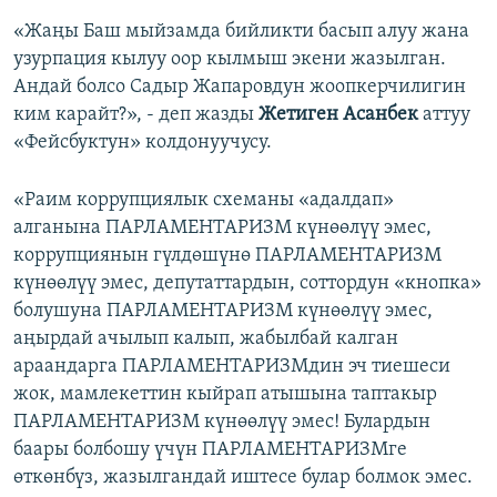
«Жаңы Баш мыйзамда бийликти басып алуу жана
узурпация кылуу оор кылмыш экени жазылган.
Андай болсо Садыр Жапаровдун жоопкерчилигин
ким карайт?», - деп жазды
Жетиген Асанбек
аттуу
«Фейсбуктун» колдонуучусу.
«Раим коррупциялык схеманы «адалдап»
алганына ПАРЛАМЕНТАРИЗМ күнөөлүү эмес,
коррупциянын гүлдөшүнө ПАРЛАМЕНТАРИЗМ
күнөөлүү эмес, депутаттардын, соттордун «кнопка»
болушуна ПАРЛАМЕНТАРИЗМ күнөөлүү эмес,
аңырдай ачылып калып, жабылбай калган
араандарга ПАРЛАМЕНТАРИЗМдин эч тиешеси
жок, мамлекеттин кыйрап атышына таптакыр
ПАРЛАМЕНТАРИЗМ күнөөлүү эмес! Булардын
баары болбошу үчүн ПАРЛАМЕНТАРИЗМге
өткөнбүз, жазылгандай иштесе булар болмок эмес.