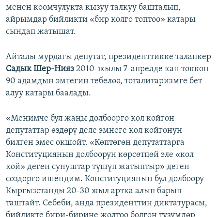
менен коомчулукта кызуу талкуу башталып,
айрымдар бийликти «бир колго топтоо» катары
сындап жатышат.
Айталы мурдагы депутат, президенттикке талапкер
Садык Шер-Нияз
2010-жылы 7-апрелде кан төккөн
90 адамдын эмгегин тебелөө, тоталитаризмге бет
алуу катары баалады.
«Менимче бул жаңы долбоорго кол койгон
депутаттар өздөрү деле эмнеге кол койгонун
билген эмес окшойт. «Көптөгөн депутаттарга
Конституциянын долбоорун көрсөтпөй эле «кол
кой» деген сунуштар түшүп жатыптыр» деген
сөздөргө ишендим. Конституциянын бул долбоору
Кыргызстанды 20-30 жыл артка алып барып
таштайт. Себеби, анда президенттин диктатурасы,
бийликте бири-бирине жолтоо болгон түзүмдөр