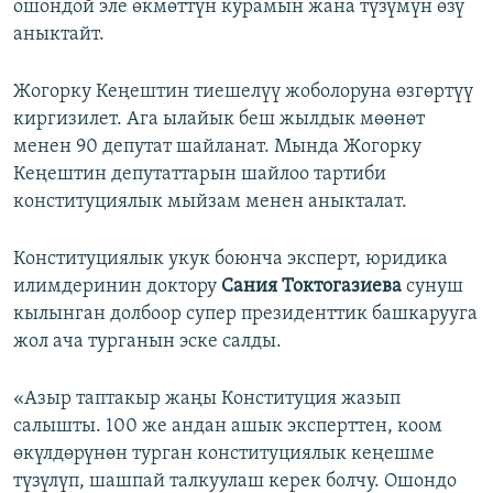
ошондой эле өкмөттүн курамын жана түзүмүн өзү
аныктайт.
Жогорку Кеңештин тиешелүү жоболоруна өзгөртүү
киргизилет. Ага ылайык беш жылдык мөөнөт
менен 90 депутат шайланат. Мында Жогорку
Кеңештин депутаттарын шайлоо тартиби
конституциялык мыйзам менен аныкталат.
Конституциялык укук боюнча эксперт, юридика
илимдеринин доктору
Сания Токтогазиева
сунуш
кылынган долбоор супер президенттик башкарууга
жол ача турганын эске салды.
«Азыр таптакыр жаңы Конституция жазып
салышты. 100 же андан ашык эксперттен, коом
өкүлдөрүнөн турган конституциялык кеңешме
түзүлүп, шашпай талкуулаш керек болчу. Ошондо