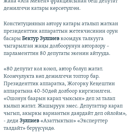
жана «Ата Мекен» фракциясынан беш депутат
демилгечи катары көрсөтүлгөн.
Конституциянын автору катары аталып жаткан
президенттик аппараттын жетекчисинин орун
басары
Бектур Зулпиев
коомдук талкууга
чыгарылган жаңы долбоорунун авторлору –
парламенттин 80 депутаты экенин айтууда.
«80 депутат кол коюп, автор болуп жатат.
Коомчулукта көп демилгечи топтор бар.
Президенттик аппаратка, Жогорку Кеңештин
аппаратына 40-50дөй долбоор киргизилген.
«Ошонун баарын карап чыксын» деп эл талап
кылып жатат. Жашыруун эмес. Депутаттар карап
чыгып, акыркы вариантын даярдайт деп ойлойм»,
- деди
Зулпиев
«Азаттыктын» «Эксперттер
талдайт» берүүсүндө.