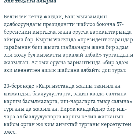
Эки тилдеги айырма
Белгилей кетчү жагдай, Баш мыйзамдын
долбоорундагы президентти шайлоо боюнча 57-
берененин кыргызча жана орусча варианттарында
айырма бар. Кыргызчасында «президент жарандар
тарабынан беш жылга шайланары жана бир адам
эки жолу бул кызматты аркалай албай» тургандыгы
жазылган. Ал эми орусча вариантында «бир адам
эки мөөнөттөн ашык шайлана албайт» деп турат.
23-беренеде «Кыргызстанда жалпы таанылган
ыймандык баалуулуктарга, элдин каада-салтына
каршы басылмаларга, иш-чараларга тыюу салына»
турганы да жазылган. Бирок кандайдыр бир иш-
чара ал баалуулуктарга каршы келип жатканын
кайсы орган же ким аныктай турганы көрсөтүлгөн
эмес.