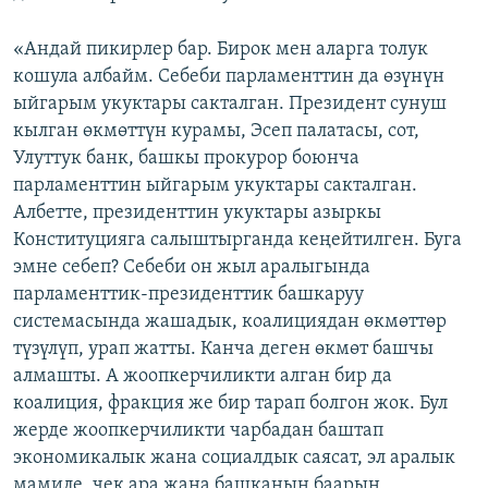
«Андай пикирлер бар. Бирок мен аларга толук
кошула албайм. Себеби парламенттин да өзүнүн
ыйгарым укуктары сакталган. Президент сунуш
кылган өкмөттүн курамы, Эсеп палатасы, сот,
Улуттук банк, башкы прокурор боюнча
парламенттин ыйгарым укуктары сакталган.
Албетте, президенттин укуктары азыркы
Конституцияга салыштырганда кеңейтилген. Буга
эмне себеп? Себеби он жыл аралыгында
парламенттик-президенттик башкаруу
системасында жашадык, коалициядан өкмөттөр
түзүлүп, урап жатты. Канча деген өкмөт башчы
алмашты. А жоопкерчиликти алган бир да
коалиция, фракция же бир тарап болгон жок. Бул
жерде жоопкерчиликти чарбадан баштап
экономикалык жана социалдык саясат, эл аралык
мамиле, чек ара жана башканын баарын