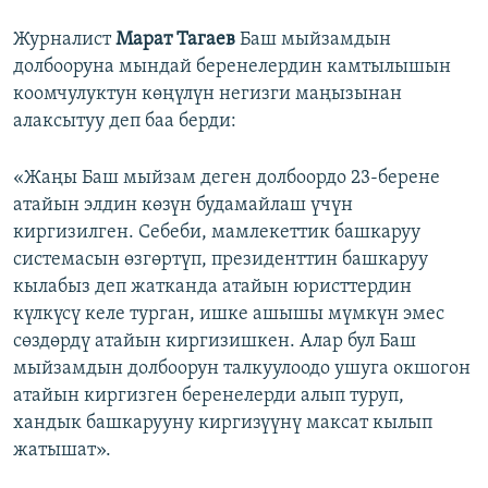
Журналист
Марат Тагаев
Баш мыйзамдын
долбооруна мындай беренелердин камтылышын
коомчулуктун көңүлүн негизги маңызынан
алаксытуу деп баа берди:
«Жаңы Баш мыйзам деген долбоордо 23-берене
атайын элдин көзүн будамайлаш үчүн
киргизилген. Себеби, мамлекеттик башкаруу
системасын өзгөртүп, президенттин башкаруу
кылабыз деп жатканда атайын юристтердин
күлкүсү келе турган, ишке ашышы мүмкүн эмес
сөздөрдү атайын киргизишкен. Алар бул Баш
мыйзамдын долбоорун талкуулоодо ушуга окшогон
атайын киргизген беренелерди алып туруп,
хандык башкарууну киргизүүнү максат кылып
жатышат».