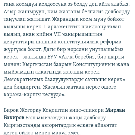
гана коомдун колдоосуна ээ болду деп айта алабыз.
Азыр жашыруун, ким жазганы белгисиз долбоорду
таңуулап жатышат. Жарандык коом муну бойкот
кылышы керек. Парламенттик шайлоону талап
кылып, анан кийин VII чакырылыштын
депутаттары шашпай конституциялык реформа
жүргүзсө болот. Дагы бир нерсени унутпашыбыз
керек – жакында БУУ «Акча беребиз, бир шарты
менен: Кыргызстан баарын Конституциянын жана
мыйзамдын алкагында жасашы керек.
Демократиялык баалуулуктарды сакташы керек»
деп билдирген. Жасалып жаткан нерсе ошого
карама-каршы келүүдө».
Бирок Жогорку Кеңештин вице-спикери
Мирлан
Бакиров
Баш мыйзамдын жаңы долбоору
Кыргызстанды авторитардык өлкөгө айлантат
деген ойлор менен макул эмес.