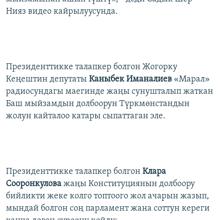
Нияз видео кайрылуусунда.
Президенттикке талапкер болгон Жогорку
Кеңештин депутаты
Каныбек Иманалиев
«Марал»
радиосундагы маегинде жаңы сунушталып жаткан
Баш мыйзамдын долбоорун Түркмөнстандын
жолун кайталоо катары сыпаттаган эле.
Президенттикке талапкер болгон
Клара
Сооронкулова
жаңы Конституциянын долбоору
бийликти жеке колго топтоого жол ачарын жазып,
мындай болгон соң парламент жана соттун кереги