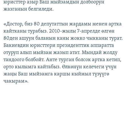
юристтер азыр Баш мыйзамдын долбоорун
жазганын белгиледи.
«Достор, биз 80 депутаттын жардамы менен артка
кайтканы турабыз. 2010-жылы 7-апрелде өлгөн
80ден ашуун баланын каны жокко чыкканы турат.
Бакиевдин юристтери президенттик аппаратта
отуруп алып мыйзам жазып атат. Мындай жолду
тандоого болбойт. Анте турган болсок артка кетип,
орто кылымга кайтабыз. Өлкөнүн келечеги үчүн
жаңы Баш мыйзамга каршы кыймыл түзүүгө
чакырам».