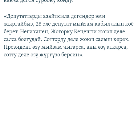
канча деген суроону койду:
«Депутаттарды азайткыла дегендер эми
жыргайбыз, 28 эле депутат мыйзам кабыл алып коё
берет. Негизинен, Жогорку Кеңешти жоюп деле
салса болгудай. Сотторду деле жоюп салыш керек.
Президент өзү мыйзам чыгарса, аны өзү аткарса,
сотту деле өзү жүргүзө берсин».