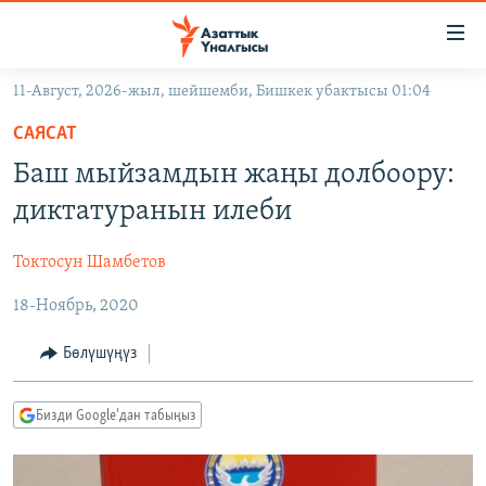
Линктер
Мазмунга
өтүңүз
11-Август, 2026-жыл, шейшемби, Бишкек убактысы 01:04
Навигацияга
ЖАҢЫЛЫКТАР
өтүңүз
САЯСАТ
КЫРГЫЗСТАН
Издөөгө
Баш мыйзамдын жаңы долбоору:
салыңыз
ДҮЙНӨ
КЫРГЫЗСТАН
диктатуранын илеби
УКРАИНА
САЯСАТ
ДҮЙНӨ
Токтосун Шамбетов
АТАЙЫН ИЛИКТӨӨ
ЭКОНОМИКА
БОРБОР АЗИЯ
18-Ноябрь, 2020
ТВ ПРОГРАММАЛАР
МАДАНИЯТ
ПОДКАСТ
БҮГҮН АЗАТТЫКТА
Бөлүшүңүз
ӨЗГӨЧӨ ПИКИР
ЭКСПЕРТТЕР ТАЛДАЙТ
Бизди Google'дан табыңыз
БИЗ ЖАНА ДҮЙНӨ
Русский
ДАНИСТЕ