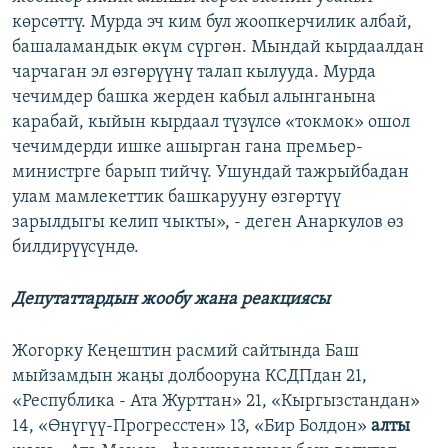
көрсөттү. Мурда эч ким бул жоопкерчилик албай,
башаламандык өкүм сүргөн. Мындай кырдаалдан
чарчаган эл өзгөрүүнү талап кылууда. Мурда
чечимдер башка жерден кабыл алынганына
карабай, кыйын кырдаал түзүлсө «токмок» ошол
чечимдерди ишке ашырган гана премьер-
министрге барып тийчү. Ушундай тажрыйбадан
улам мамлекеттик башкарууну өзгөртүү
зарылдыгы келип чыкты», - деген Анаркулов өз
билдирүүсүндө.
Депутаттардын жообу жана реакциясы
Жогорку Кеңештин расмий сайтында Баш
мыйзамдын жаңы долбооруна КСДПдан 21,
«Республика - Ата Журттан» 21, «Кыргызстандан»
14, «Өнүгүү-Прогресстен» 13, «Бир Болдон»
алты