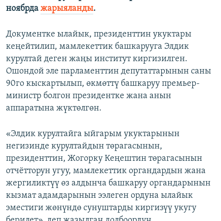
ноябрда
жарыяланды
.
Документке ылайык, президенттин укуктары
кеңейтилип, мамлекеттик башкарууга Элдик
курултай деген жаңы институт киргизилген.
Ошондой эле парламенттин депутаттарынын саны
90го кыскартылып, өкмөттү башкаруу премьер-
министр болгон президентке жана анын
аппаратына жүктөлгөн.
«Элдик курултайга ыйгарым укуктарынын
негизинде курултайдын төрагасынын,
президенттин, Жогорку Кеңештин төрагасынын
отчётторун угуу, мамлекеттик органдардын жана
жергиликтүү өз алдынча башкаруу органдарынын
кызмат адамдарынын ээлеген ордуна ылайык
эместиги жөнүндө сунуштарды киргизүү укугу
берилет», деп жазылган долбоордун