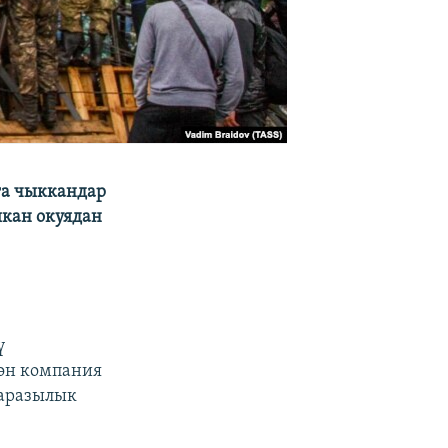
га чыккандар
шкан окуядан
ү
гөн компания
ааразылык