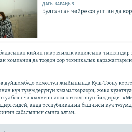
ДАГЫ КАРАҢЫЗ
Булганган чөйрө согуштан да ко
бадасынан кийин нааразылык акциясына чыккандар т
ан компания да тоодон оор техникалык каражаттары
ов дүйшөмбүдө өкмөттүн жыйынында Куш-Тоону корго
нен күч түзүмдөрүнүн кызматкерлери, жеке күзөтчүл
окуя боюнча кылмыш иши козголгонун билдирди. «М
лдиргендей, анда республиканын башчысы күч түзүм
ринин сабалышын сынга алган.