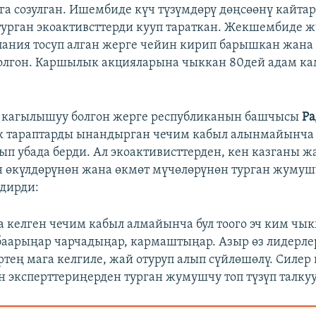
ага созулган. Ишембиде күч түзүмдөрү дөңсөөнү кайта
турган экоактивсттерди кууп тараткан. Жекшембиде ж
ания тосуп алган жерге чейин кирип барышкан жана
олгон. Каршылык акцияларына чыккан 80дей адам ка
кагылышуу болгон жерге республиканын башчысы
Ра
к тараптарды ынандырган чечим кабыл алынмайынча 
ып убада берди. Ал экоактивисттерден, кен казганы ж
өкүлдөрүнөн жана өкмөт мүчөлөрүнөн турган жумуш
лдирди:
а келген чечим кабыл алмайынча бул тоого эч ким чык
баарыңар чарчадыңар, кармаштыңар. Азыр өз лидерл
ртең мага келгиле, жай отуруп алып сүйлөшөлү. Силер
н эксперттериңерден турган жумушчу топ түзүп талку