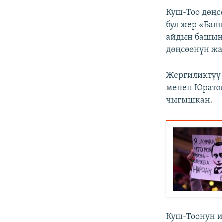
Куш-Тоо дөңс
бул жер «Баш
айдын башын
дөңсөөнүн жа
Жергиликтүү 
менен Юратоо
чыгышкан.
Куш-Тоонун 