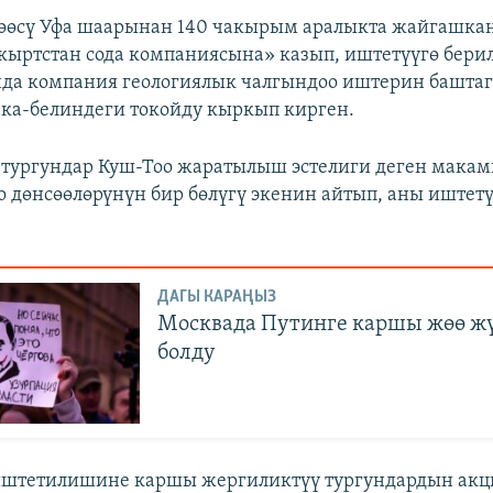
өөсү Уфа шаарынан 140 чакырым аралыкта жайгашка
кыртстан сода компаниясына» казып, иштетүүгө бери
да компания геологиялык чалгындоо иштерин башта
ка-белиндеги токойду кыркып кирген.
тургундар Куш-Тоо жаратылыш эстелиги деген макам
 дөнсөөлөрүнүн бир бөлүгү экенин айтып, аны иштет
ДАГЫ КАРАҢЫЗ
Москвада Путинге каршы жөө ж
болду
иштетилишине каршы жергиликтүү тургундардын акц