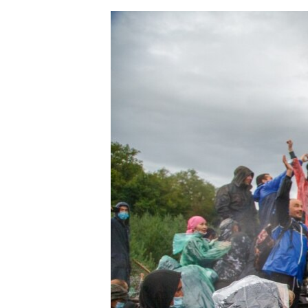
ЭЖЕ-СИҢДИЛЕР
АЗАТТЫК+
ЫҢГАЙСЫЗ СУРООЛОР