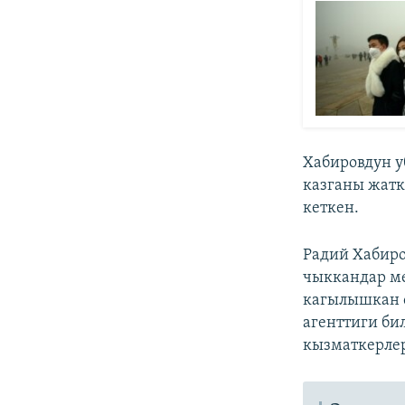
Хабировдун у
казганы жатк
кеткен.
Радий Хабир
чыккандар ме
кагылышкан 
агенттиги би
кызматкерле