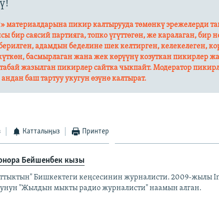
ү!
» материалдарына пикир калтырууда төмөнкү эрежелерди та
йсы бир саясий партияга, топко үгүттөгөн, же каралаган, бир 
ерилген, адамдын беделине шек келтирген, келекелеген, ко
күткөн, басмырлаган жана жек көрүүнү козуткан пикирлер ж
табай жазылган пикирлер сайтка чыкпайт. Модератор пикир
андан баш тартуу укугун өзүнө калтырат.​
з
Катталыңыз
Принтер
онора Бейшенбек кызы
аттыктын" Бишкектеги кеңсесинин журналисти. 2009-жылы I
унун "Жылдын мыкты радио журналисти" наамын алган.