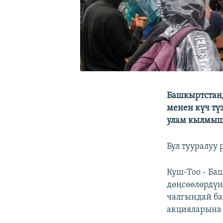
Башкыртстанд
менен күч тү
улам кылмыш 
Бул тууралуу
Куш-Тоо - Ба
дөңсөөлөрдүн
чалгындай ба
акцияларына