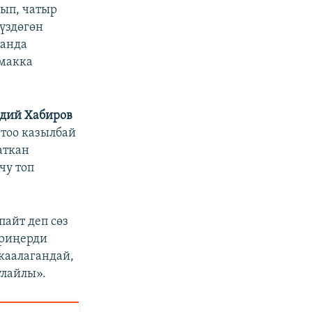
рып, чатыр
үздөгөн
 анда
макка
дий Хабиров
тоо казылбай
аткан
чу топ
пайт деп сөз
ериңерди
 каалагандай,
улайлы».