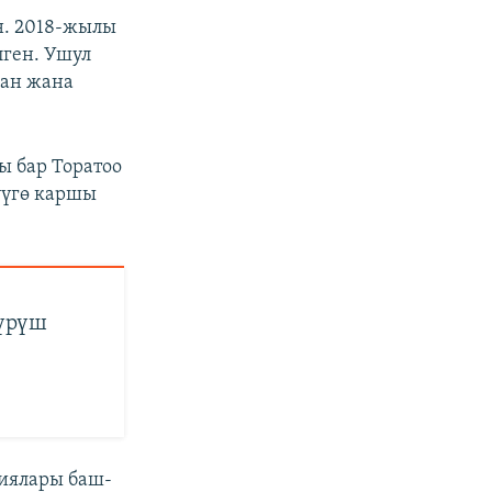
н. 2018-жылы
лген. Ушул
ган жана
ы бар Торатоо
үүгө каршы
үрүш
иялары баш-