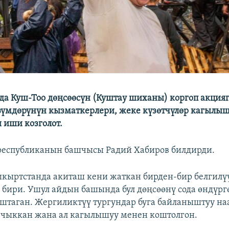
а Куш-Тоо дөңсөөсүн (Куштау шиханы) коргоп акция
зүмдөрүнүн кызматкерлери, жеке күзөтчүлөр кагылы
иши козголот.
 республиканын башчысы Радий Хабиров билдирди.
шкыртстанда акиташ кени жаткан бирден-бир белгилү
 бири. Ушул айдын башында бул дөңсөөнү сода өндүр
штаган. Жергиликтүү тургундар буга байланыштуу н
 чыккан жана ал кагылышуу менен коштолгон.