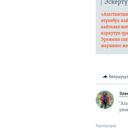
Эскертү
«Азаттыктын
өтүнөбүз: ка
кайталап жиб
коркутуп-үр
Эрежени сак
жарыялоо же 
Бөлүшүңү
Эле
"Аз
уюм
Куржундар