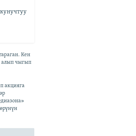
ркунучтуу
араган. Кен
н алып чыгып
п акцияга
өр
едиазона»
дөрүнүн