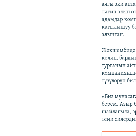
аягы эки апт
тигип алып о
адамдар комп
кагылышуу б
алынган.
Жекшембиде 
келип, барды
турганын айт
компаниянын 
түзүлөрүн би
«Биз мунасаг
берем. Азыр 
шайлагыла, э
теңи силерди