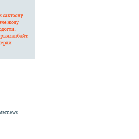
к сактоону
нече жолу
рдогон,
арыяланбайт.
лерди
nternews