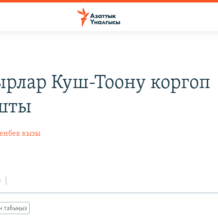
рлар Куш-Тоону коргоп
шты
енбек кызы
з
ан табыңыз