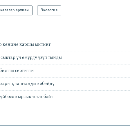
калалар архиви
Экология
р кенине каршы митинг
сыктар үч өмүрдү үзүп тынды
биятты сергитти
тазарып, таштанды көбөйдү
күйбөсө кырсык токтобойт