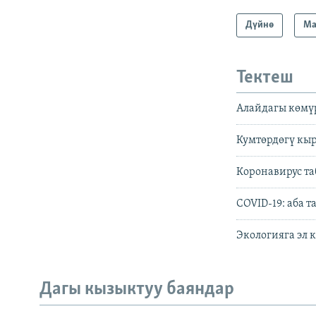
Дүйнө
Ма
Тектеш
Алайдагы көмү
Кумтөрдөгү кыр
Коронавирус та
COVID-19: аба 
Экологияга эл 
Дагы кызыктуу баяндар