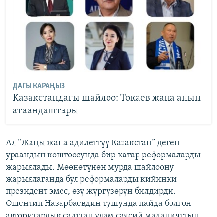
ДАГЫ КАРАҢЫЗ
Казакстандагы шайлоо: Токаев жана анын
атаандаштары
Ал “Жаңы жана адилеттүү Казакстан” деген
ураандын коштоосунда бир катар реформаларды
жарыялады. Мөөнөтүнөн мурда шайлоону
жарыялаганда бул реформаларды кийинки
президент эмес, өзү жүргүзөрүн билдирди.
Ошентип Назарбаевдин тушунда пайда болгон
авторитардык салттан улам саясий маданияттын