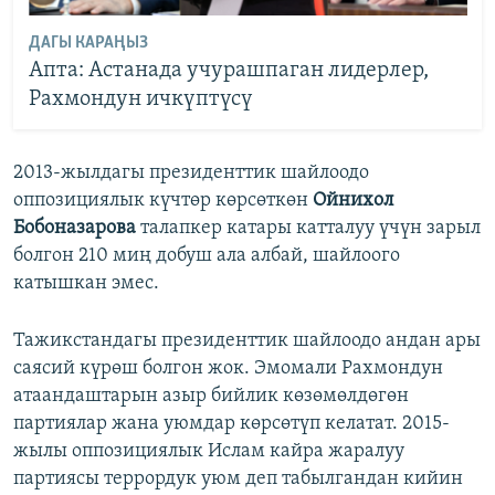
ДАГЫ КАРАҢЫЗ
Апта: Астанада учурашпаган лидерлер,
Рахмондун ичкүптүсү
2013-жылдагы президенттик шайлоодо
оппозициялык күчтөр көрсөткөн
Ойнихол
Бобоназарова
талапкер катары катталуу үчүн зарыл
болгон 210 миң добуш ала албай, шайлоого
катышкан эмес.
Тажикстандагы президенттик шайлоодо андан ары
саясий күрөш болгон жок. Эмомали Рахмондун
атаандаштарын азыр бийлик көзөмөлдөгөн
партиялар жана уюмдар көрсөтүп келатат. 2015-
жылы оппозициялык Ислам кайра жаралуу
партиясы террордук уюм деп табылгандан кийин