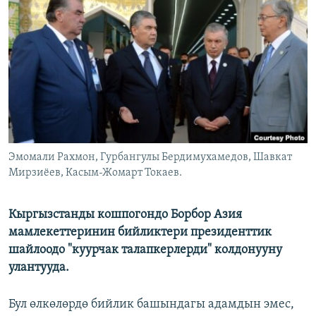
ОНЛАЙН ШЕРИНЕ
ЭЖЕ-СИҢДИЛЕР
АЗАТТЫК+
ЫҢГАЙСЫЗ СУРООЛОР
ЭЕ/АРнун бардык сайттары
Эмомали Рахмон, Гурбангулы Бердимухамедов, Шавкат
Мирзиёев, Касым-Жомарт Токаев.
Кыргызстанды кошпогондо Борбор Азия
мамлекеттеринин бийликтери президенттик
шайлоодо "куурчак талапкерлерди" колдонууну
улантууда.
Бул өлкөлөрдө бийлик башындагы адамдын эмес,