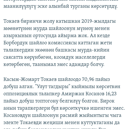
маанилүүлүгү эске алынбай турганы көрсөтүлдү.
Токаев биринчи жолу катышкан 2019-жылдагы
мөөнөтүнөн мурда шайлоонун мүнөзү менен
азыркынын ортосунда айырма жок. Ал кезде
Борбордук шайлоо комиссиясы каттаган жети
талапкердин экөөнөн башкасы мурда-кийин
саясатта көрүнбөгөн, коомдук маселелерди
көтөрбөгөн, таанымал эмес адамдар болчу.
Касым-Жомарт Токаев шайлоодо 70,96 пайыз
добуш алган. "Улут тагдыры" кыймылы көрсөткөн
оппозициялык талапкер Амиржан Косанов 16,23
пайыз добуш топтогону белгилүү болгон. Бирок
анын тарапкерлери бул көрсөткүчкө ишенген эмес.
Косановдун шайлоонун расмий жыйынтыгы чыга
электе Токаевди жеңиши менен куттуктаганы да