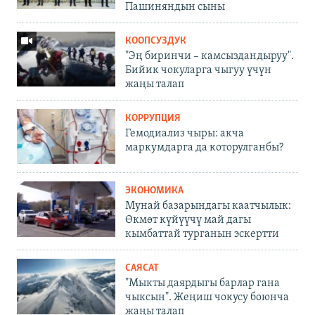
Пашиняндын сыны
КООПСУЗДУК
"Эң биринчи – камсыздандыруу".
Бийик чокуларга чыгуу үчүн
жаңы талап
КОРРУПЦИЯ
Гемодиализ чыры: акча
маркумдарга да которулганбы?
ЭКОНОМИКА
Мунай базарындагы каатчылык:
Өкмөт күйүүчү май дагы
кымбаттай турганын эскертти
САЯСАТ
"Мыкты даярдыгы барлар гана
чыксын". Жеңиш чокусу боюнча
жаңы талап