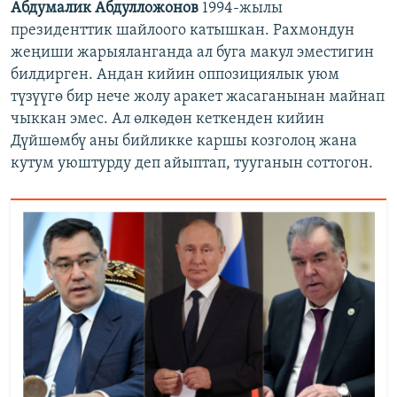
Абдумалик Абдулложонов
1994-жылы
президенттик шайлоого катышкан. Рахмондун
жеңиши жарыяланганда ал буга макул эместигин
билдирген. Андан кийин оппозициялык уюм
түзүүгө бир нече жолу аракет жасаганынан майнап
чыккан эмес. Ал өлкөдөн кеткенден кийин
Дүйшөмбү аны бийликке каршы козголоң жана
кутум уюштурду деп айыптап, тууганын соттогон.