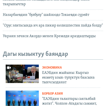
таарынычтар
Назарбаевдин "булбулу" шайлоодо Токаевди сүрөйт
"Орус элитасында ич ара пикир келишпестик пайда болду"
Украин элчиси Акордо менен Кремлди араздаштырды
Дагы кызыктуу баяндар
ЭКОНОМИКА
ЕАЭБдин жыйыны: Кыргыз
өкмөтү азык-түлүктүн баасына
тынчсызданат
БОРБОР АЗИЯ
"ЕАЭБдин талаптары сакталбай
жатат". Чолпон-Атадагы саммит,