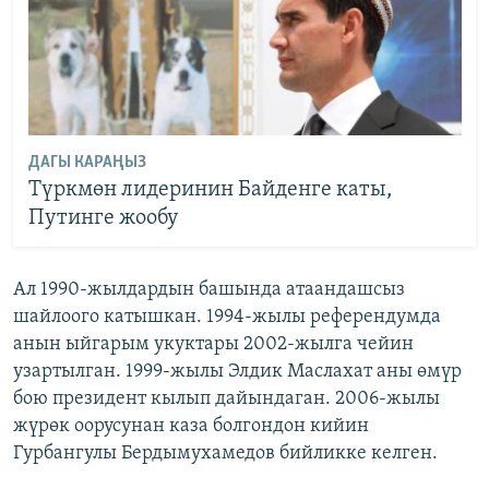
ДАГЫ КАРАҢЫЗ
Түркмөн лидеринин Байденге каты,
Путинге жообу
Ал 1990-жылдардын башында атаандашсыз
шайлоого катышкан. 1994-жылы референдумда
анын ыйгарым укуктары 2002-жылга чейин
узартылган. 1999-жылы Элдик Маслахат аны өмүр
бою президент кылып дайындаган. 2006-жылы
жүрөк оорусунан каза болгондон кийин
Гурбангулы Бердымухамедов бийликке келген.