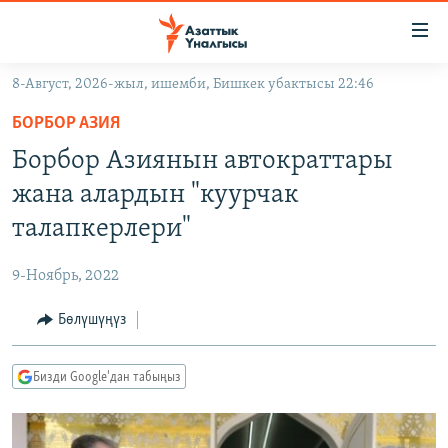
Линктер
Мазмунга
өтүңүз
8-Август, 2026-жыл, ишемби, Бишкек убактысы 22:46
Навигацияга
ЖАҢЫЛЫКТАР
өтүңүз
БОРБОР АЗИЯ
КЫРГЫЗСТАН
Издөөгө
Борбор Азиянын автократтары
салыңыз
ДҮЙНӨ
КЫРГЫЗСТАН
жана алардын "куурчак
УКРАИНА
САЯСАТ
ДҮЙНӨ
талапкерлери"
АТАЙЫН ИЛИКТӨӨ
ЭКОНОМИКА
БОРБОР АЗИЯ
9-Ноябрь, 2022
ТВ ПРОГРАММАЛАР
МАДАНИЯТ
Бөлүшүңүз
ПОДКАСТ
БҮГҮН АЗАТТЫКТА
ӨЗГӨЧӨ ПИКИР
ЭКСПЕРТТЕР ТАЛДАЙТ
Бизди Google'дан табыңыз
БИЗ ЖАНА ДҮЙНӨ
Русский
ДАНИСТЕ