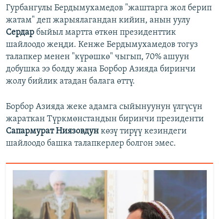
Гурбангулы Бердымухамедов "жаштарга жол берип
жатам" деп жарыялагандан кийин, анын уулу
Сердар
быйыл мартта өткөн президенттик
шайлоодо жеңди. Кенже Бердымухамедов тогуз
талапкер менен "күрөшкө" чыгып, 70% ашуун
добушка ээ болду жана Борбор Азияда биринчи
жолу бийлик атадан балага өттү.
Борбор Азияда жеке адамга сыйынуунун үлгүсүн
жараткан Түркмөнстандын биринчи президенти
Сапармурат Ниязовдун
көзү тирүү кезиндеги
шайлоодо башка талапкерлер болгон эмес.