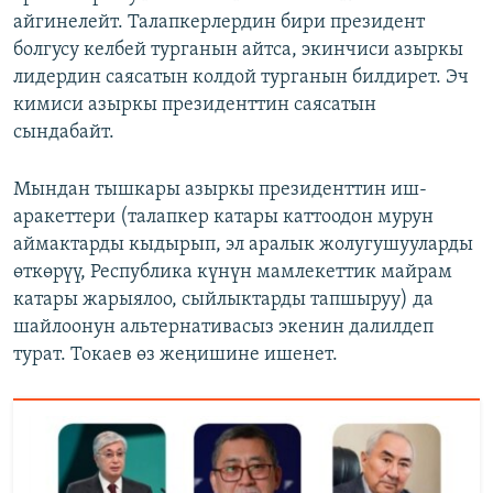
айгинелейт. Талапкерлердин бири президент
болгусу келбей турганын айтса, экинчиси азыркы
лидердин саясатын колдой турганын билдирет. Эч
кимиси азыркы президенттин саясатын
сындабайт.
Мындан тышкары азыркы президенттин иш-
аракеттери (талапкер катары каттоодон мурун
аймактарды кыдырып, эл аралык жолугушууларды
өткөрүү, Республика күнүн мамлекеттик майрам
катары жарыялоо, сыйлыктарды тапшыруу) да
шайлоонун альтернативасыз экенин далилдеп
турат. Токаев өз жеңишине ишенет.