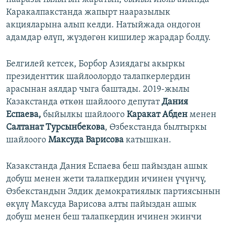
Каракалпакстанда жапырт нааразылык
акцияларына алып келди. Натыйжада ондогон
адамдар өлүп, жүздөгөн кишилер жарадар болду.
Белгилей кетсек, Борбор Азиядагы акыркы
президенттик шайлоолордо талапкерлердин
арасынан аялдар чыга баштады. 2019-жылы
Казакстанда өткөн шайлоого депутат
Дания
Еспаева,
быйылкы шайлоого
Каракат Абден
менен
Салтанат Турсынбекова
, Өзбекстанда былтыркы
шайлоого
Максуда Варисова
катышкан.
Казакстанда Дания Еспаева беш пайыздан ашык
добуш менен жети талапкердин ичинен үчүнчү,
Өзбекстандын Элдик демократиялык партиясынын
өкүлү Максуда Варисова алты пайыздан ашык
добуш менен беш талапкердин ичинен экинчи