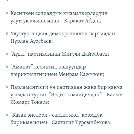
Кесипкөй социалдык кызматкерлердин
улуттук альянсынан - Каракат Абден;
Улуттук социал-демократиялык партиядан -
Нурлан Ауесбаев;
“Ауыл” партиясынан Жигули Дайрабаев;
"Аманат” кесиптик кошуундар
шериктештигинен Мейрам Кажыкен;
Парламенттеги үч партиядан жана бир канча
уюмдан турган “Элдик коалициядан” – Касым-
Жомарт Токаев;
"Казак энелери - салтка жол" коомдук
бирикмесинен - Салтанат Турсынбекова.