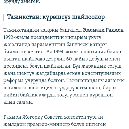
орунду ээлеген.
Тажикстан: күрөшсүз шайлоолор
Тажикстандын азыркы башчысы
Эмомали Рахмон
1992-жылы президенттин ыйгарым укугу
жоюлганда парламенттин башчысы катары
бийликке келген. Ал 1994-жылы оппозиция бойкот
кылган шайлоодо дээрлик 60 пайыз добуш менен
президент болуп шайланган. Бул жарандык согуш
жана шектүү жагдайларда өткөн конституциялык
реформа учурунда болгон. Тажикстандагы алгачкы
шайлоого оппозиция өкүлдөрү катышкан, бирок
кийин бийлик аларды толугу менен күрөштөн
алып салган.
Рахмон Жогорку Советти жетектеп турган
жылдары премьер-министр болуп иштеген