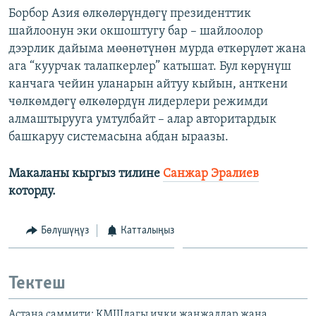
Борбор Азия өлкөлөрүндөгү президенттик
шайлоонун эки окшоштугу бар – шайлоолор
дээрлик дайыма мөөнөтүнөн мурда өткөрүлөт жана
ага “куурчак талапкерлер” катышат. Бул көрүнүш
канчага чейин уланарын айтуу кыйын, анткени
чөлкөмдөгү өлкөлөрдүн лидерлери режимди
алмаштырууга умтулбайт – алар авторитардык
башкаруу системасына абдан ыраазы.
Макаланы кыргыз тилине
Санжар Эралиев
которду.
Бөлүшүңүз
Катталыңыз
Тектеш
Астана саммити: КМШдагы ички жаңжалдар жана