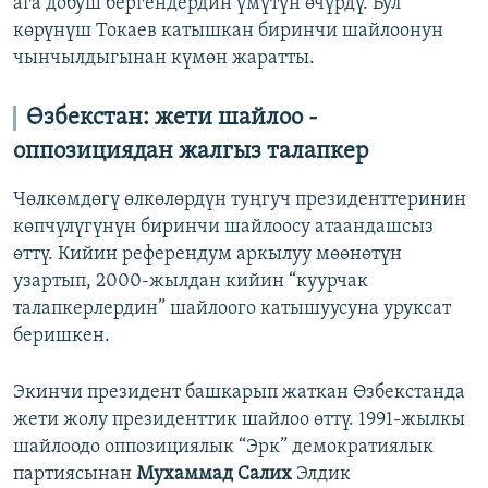
ага добуш бергендердин үмүтүн өчүрдү. Бул
көрүнүш Токаев катышкан биринчи шайлоонун
чынчылдыгынан күмөн жаратты.
Өзбекстан: жети шайлоо -
оппозициядан жалгыз талапкер
Чөлкөмдөгү өлкөлөрдүн туңгуч президенттеринин
көпчүлүгүнүн биринчи шайлоосу атаандашсыз
өттү. Кийин референдум аркылуу мөөнөтүн
узартып, 2000-жылдан кийин “куурчак
талапкерлердин” шайлоого катышуусуна уруксат
беришкен.
Экинчи президент башкарып жаткан Өзбекстанда
жети жолу президенттик шайлоо өттү. 1991-жылкы
шайлоодо оппозициялык “Эрк” демократиялык
партиясынан
Мухаммад Салих
Элдик