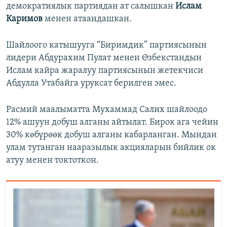
демократиялык партиядан ат салышкан
Ислам
Каримов
менен атаандашкан.
Шайлоого катышууга “Биримдик” партиясынын
лидери Абдурахим Пулат менен Өзбекстандын
Ислам кайра жаралуу партиясынын жетекчиси
Абдулла Утабайга уруксат берилген эмес.
Расмий маалыматта Мухаммад Салих шайлоодо
12% ашуун добуш алганы айтылат. Бирок ага чейин
30% көбүрөөк добуш алганы кабарланган. Мындан
улам тутанган нааразылык акцияларын бийлик ок
атуу менен токтоткон.