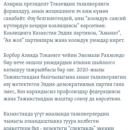
Азыркы президент Токаевдин талапкерлиги
формалдуу, анын жеңишинен эч ким күмөн
санабайт. Өзү белгилегендей, аны “коомдук-саясий
күчтөрдүн кеңири коалициясы” көрсөткөн.
Коалицияга Казакстан Элдик партиясы, “Аманат”,
“Ак жол” партиялары жана коомдук уюмдар кирет.
Борбор Азияда Токаевге чейин Эмомали Рахмондо
бир нече окшош уюмдардын атынан шайлоого
катышуу тажрыйбасы бар эле. 2020-жылы
Тажикстандын башчылыгына анын талапкерлигин
өзү жетектеген Элдик-демократиялык партия гана
эмес, Көз карандысыз профсоюздар федерациясы
жана Тажикстандын жаштар союзу да көрсөткөн.
Казакстанда үгүт маалында талапкерлердин
чыныгы атаандаштыкка туура келбеген
аракеттери бул - кезектеги “спектакль” экенин