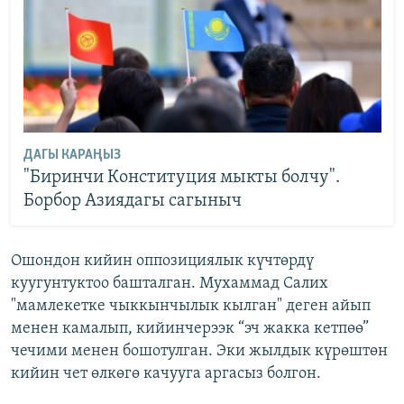
ДАГЫ КАРАҢЫЗ
"Биринчи Конституция мыкты болчу".
Борбор Азиядагы сагыныч
Ошондон кийин оппозициялык күчтөрдү
куугунтуктоо башталган. Мухаммад Салих
"мамлекетке чыккынчылык кылган" деген айып
менен камалып, кийинчерээк “эч жакка кетпөө”
чечими менен бошотулган. Эки жылдык күрөштөн
кийин чет өлкөгө качууга аргасыз болгон.