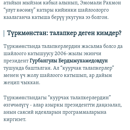
атайын мыйзам кабыл алынып, Эмомали Рахмон
“улут көсөмү” катары кийинки шайлоолорго
каалаганча катыша берүү укугуна ээ болгон.
Түркмөнстан: талапкер деген кимдер?
Түркмөнстанда талапкерлердин жасалма болсо да
шайлоого катышуусу 2006-жылы экинчи
президент
Гурбангулы Бердымухамедовдун
тушунда башталган. Ал “куурчак талапкерлер”
менен үч жолу шайлоого катышып, ар дайым
жеңип чыккан.
Түркмөнстандагы “куурчак талапкерлердин”
өзгөчөлүгү - алар азыркы президентти даңазалап,
анын саясий идеяларын программаларына
киргизет.