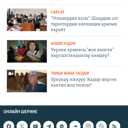
САЯСАТ
"75чилердин каты": Шаардык сот
тараптардын апелляция арызын
карайт
КООПСУЗДУК
Украин армиясы "жок кылган"
кыргызстандыктар кимдер?
ТАРЫХ ЖАНА ТАГДЫР
Үркүндү эскерүү: Кадыр мерген
кантип жол тоскон?
ОНЛАЙН ШЕРИНЕ