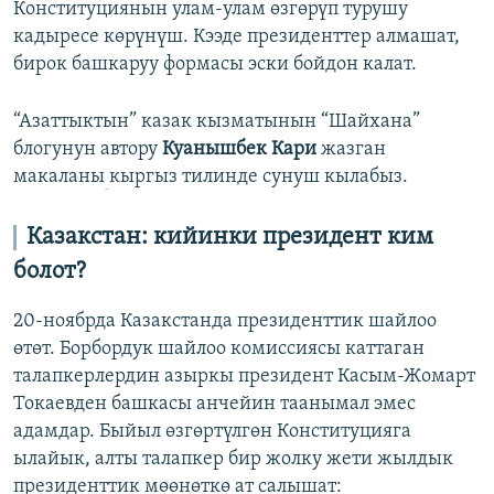
Конституциянын улам-улам өзгөрүп турушу
кадыресе көрүнүш. Кээде президенттер алмашат,
бирок башкаруу формасы эски бойдон калат.
“Азаттыктын” казак кызматынын “Шайхана”
блогунун автору
Куанышбек Кари
жазган
макаланы
кыргыз тилинде сунуш кылабыз.
Казакстан: кийинки президент ким
болот?
20-ноябрда Казакстанда президенттик шайлоо
өтөт. Борбордук шайлоо комиссиясы каттаган
талапкерлердин азыркы президент Касым-Жомарт
Токаевден башкасы анчейин таанымал эмес
адамдар. Быйыл өзгөртүлгөн Конституцияга
ылайык, алты талапкер бир жолку жети жылдык
президенттик мөөнөткө ат салышат: