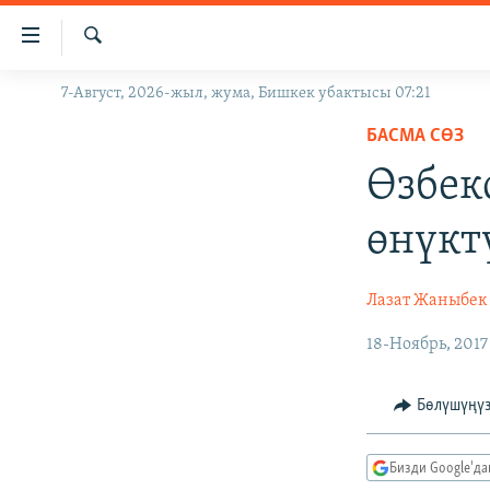
Линктер
Мазмунга
өтүңүз
Издөө
7-Август, 2026-жыл, жума, Бишкек убактысы 07:21
ЖАҢЫЛЫКТАР
Навигацияга
өтүңүз
БАСМА СӨЗ
КЫРГЫЗСТАН
Издөөгө
Өзбек
ДҮЙНӨ
КЫРГЫЗСТАН
салыңыз
УКРАИНА
САЯСАТ
ДҮЙНӨ
өнүкт
АТАЙЫН ИЛИКТӨӨ
ЭКОНОМИКА
БОРБОР АЗИЯ
ТВ ПРОГРАММАЛАР
МАДАНИЯТ
Лазат Жаныбек
ПОДКАСТ
БҮГҮН АЗАТТЫКТА
18-Ноябрь, 2017
ӨЗГӨЧӨ ПИКИР
ЭКСПЕРТТЕР ТАЛДАЙТ
Бөлүшүңү
БИЗ ЖАНА ДҮЙНӨ
ДАНИСТЕ
Бизди Google'д