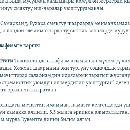
лкагында мусулман аалымдары көмүлгөн жерлерди к
йынуу сыяктуу иш-чаралар уюштурулмакчы.
 Самарканд, Бухара сыяктуу шаарларда мейманканал
 ошондой эле аймактарда туристтик зоналарды куруун
алафизмге каршы
нттиги
Тажикстанда салафизм агымынын мүчөлөрү ка
зды. Хожент шаарынын эки тургуну социалдык тарм
мечиттерде салафизмдин идеяларын таратып жүргөнү
экстремисттик уюмдун ишмердигин уюштурган" деген
лга эркинен ажыраткан.
рындагы мечиттин имамы да намазга келгендерди у
чүн камакка алынып, 5,5 жылга эркинен ажыратылган.
 мурда Кувейтте диний билим алган.