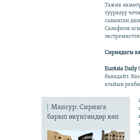
Тажик өкмөтү
тууралуу чеч
салынган дин
Салафизм аг
экстремистти
Сириядагы ка
EurAsia Daily
б
баяндайт. Ка
атайын реаби
Мансур: Сирияга
барып өкүнгөндөр көп