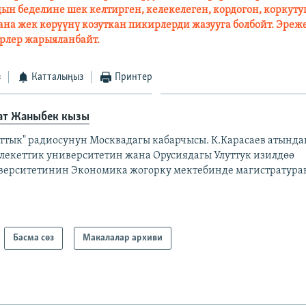
дын беделине шек келтирген, келекелеген, кордогон, коркуту
на жек көрүүнү козуткан пикирлерди жазууга болбойт. Эреж
рлер жарыяланбайт.
з
Катталыңыз
Принтер
ат Жаныбек кызы
аттык" радиосунун Москвадагы кабарчысы. К.Карасаев атынд
лекеттик университетин жана Орусиядагы Улуттук изилдөө
верситетинин Экономика жогорку мектебинде магистратуран
Басма сөз
Макалалар архиви