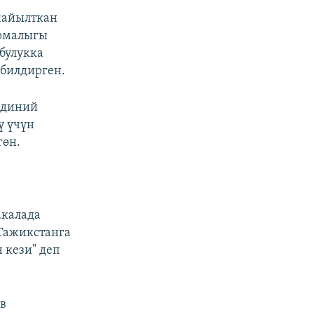
жайылткан
армалыгы
булукка
 билдирген.
 диний
ү үчүн
гөн.
акалада
 Тажикстанга
 кези" деп
в