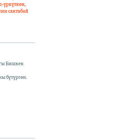
п-үркүткөн,
ени сактабай
агы Бишкек
ы бүтүргөн.