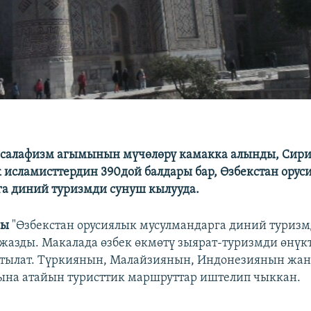
 салафизм агымынын мүчөлөрү камакка алынды, Сир
 исламисттердин 390дой балдары бар, Өзбекстан орус
а диний туризмди сунуш кылууда.
сы
"Өзбекстан орусиялык мусулмандарга диний туриз
 жазды. Макалада өзбек өкмөтү зыярат-туризмди өнүкт
йтылат. Түркиянын, Малайзиянын, Индонезиянын жа
ына атайын туристтик маршруттар иштелип чыккан.