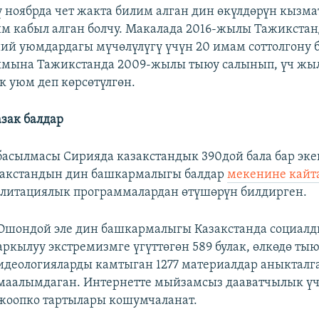
 ноябрда чет жакта билим алган дин өкүлдөрүн кызма
им кабыл алган болчу. Макалада 2016-жылы Тажикста
ий уюмдардагы мүчөлүлүгү үчүн 20 имам соттолгону б
ымына Тажикстанда 2009-жылы тыюу салынып, үч жы
к уюм деп көрсөтүлгөн.
зак балдар
асылмасы Сирияда казакстандык 390дой бала бар эк
закстандын дин башкармалыгы балдар
мекенине кайт
литациялык программалардан өтүшөрүн билдирген.
Ошондой эле дин башкармалыгы Казакстанда социалд
аркылуу экстремизмге үгүттөгөн 589 булак, өлкөдө ты
идеологияларды камтыган 1277 материалдар аныктал
маалымдаган. Интернетте мыйзамсыз дааватчылык ү
жоопко тартылары кошумчаланат.