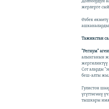
Долбоордун а
жерлерге сы
Өзбек өкмөтү
ашканаларды,
Тажикстан с
"Регнум" аге
алынганын жа
жергиликтүү 
Сот аларды "
беш-алты жы
Гулистон шаа
үгүттөгөнү ү
тышкары имам