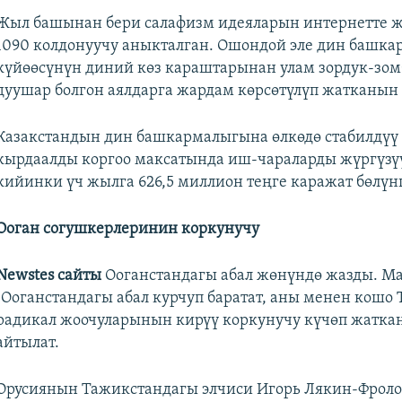
Жыл башынан бери салафизм идеяларын интернетте 
1090 колдонуучу аныкталган. Ошондой эле дин башк
күйөөсүнүн диний көз караштарынан улам зордук-зом
дуушар болгон аялдарга жардам көрсөтүлүп жатканын
Казакстандын дин башкармалыгына өлкөдө стабилдүү
кырдаалды коргоо максатында иш-чараларды жүргүзү
кийинки үч жылга 626,5 миллион теңге каражат бөлүн
Ооган согушкерлеринин коркунучу
Newstes
сайты
Ооганстандагы абал жөнүндө жазды. М
"Ооганстандагы абал курчуп баратат, аны менен кошо
радикал жоочуларынын кирүү коркунучу күчөп жаткан
айтылат.
Орусиянын Тажикстандагы элчиси Игорь Лякин-Фроло