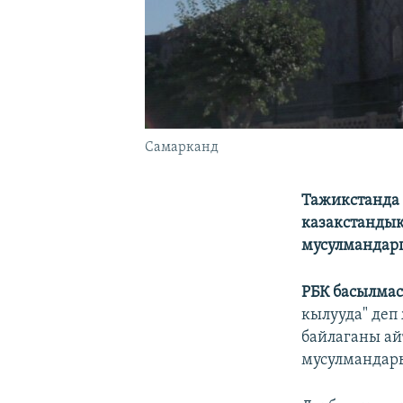
Самарканд
Тажикстанда
казакстандык
мусулмандарг
РБК басылма
кылууда" деп
байлаганы а
мусулмандар