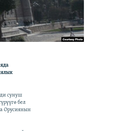
ияда
иялык
мди сунуш
үрүүгө бел
на Орусиянын