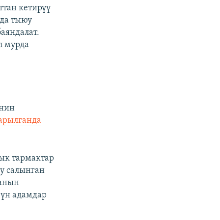
ттан кетирүү
нда тыюу
аяндалат.
л мурда
енин
арылганда
ык тармактар
юу салынган
ганын
чүн адамдар