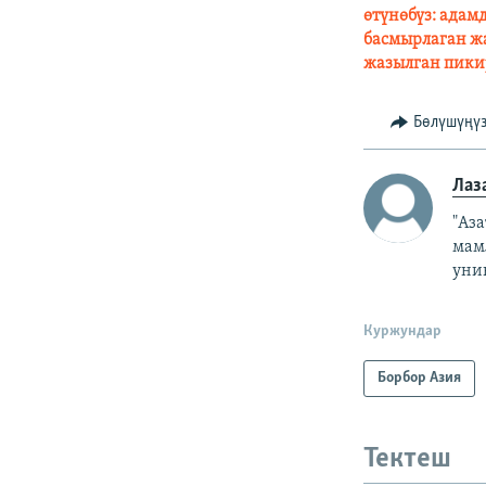
өтүнөбүз: адам
басмырлаган жа
жазылган пики
Бөлүшүңү
Лаз
"Аз
мам
уни
Куржундар
Борбор Азия
Тектеш