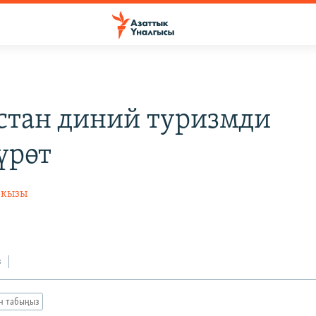
стан диний туризмди
үрөт
 кызы
з
ан табыңыз