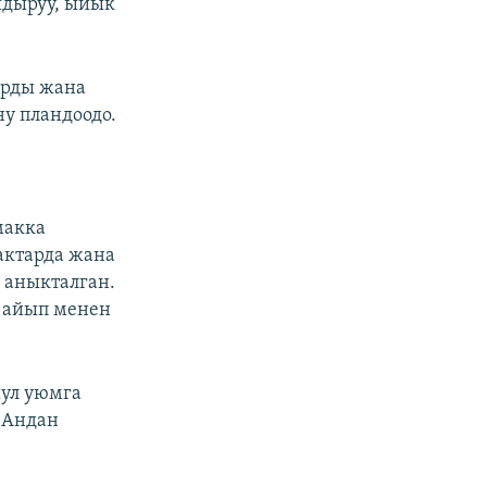
ыдыруу, ыйык
арды жана
у пландоодо.
макка
актарда жана
 аныкталган.
 айып менен
шул уюмга
 Андан