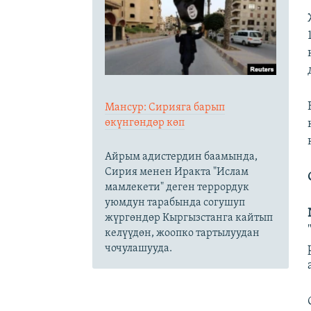
Мансур: Сирияга барып
өкүнгөндөр көп
Айрым адистердин баамында,
Сирия менен Иракта "Ислам
мамлекети" деген террордук
уюмдун тарабында согушуп
жүргөндөр Кыргызстанга кайтып
келүүдөн, жоопко тартылуудан
чочулашууда.