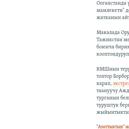
Ооганстанда 
мамлекети" д
жатканын ай
Макалада Ору
Тажикстан ме
боюнча бирим
кооптондуруп
КМШнын терр
топтор Борбо
карап,
экстр
таануучу Ажд
турганын бел
туруштук бер
жыйынтыктаг
"Азаттыктын" м