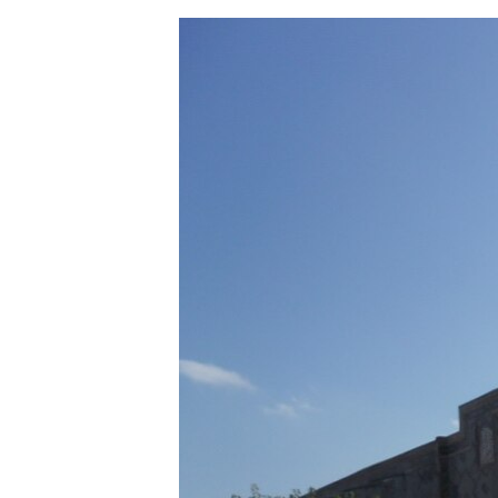
ЭЖЕ-СИҢДИЛЕР
АЗАТТЫК+
ЫҢГАЙСЫЗ СУРООЛОР