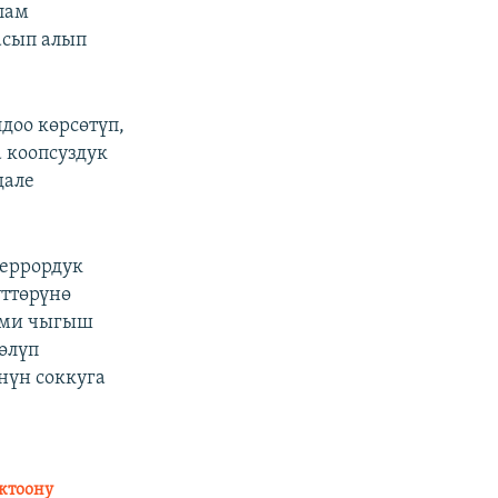
лам
асып алып
доо көрсөтүп,
 коопсуздук
дале
еррордук
үттөрүнө
 эми чыгыш
өлүп
нүн соккуга
актоону