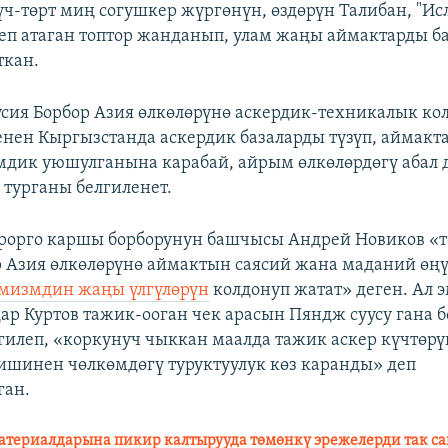
үч-төрт миң согушкер жүргөнүн, өздөрүн Талибан, "Ис
еп атаган топтор жанданып, улам жаңы аймактарды б
ткан.
сия Борбор Азия өлкөлөрүнө аскердик-техникалык кол
нен Кыргызстанда аскердик базаларды түзүп, аймакта
дик уюшулганына карабай, айрым өлкөлөрдөгү абал 
 турганы белгиленет.
орго каршы борборунун башчысы Андрей Новиков «т
р Азия өлкөлөрүнө аймактын саясий жана маданий өң
емизмдин жаңы үлгүлөрүн
колдонуп жатат» деген. Ал
ар Куртов тажик-ооган чек арасын Пяндж суусу гана б
гилеп, «коркунуч чыккан маалда тажик аскер күчтөрү
ишинен чөлкөмдөгү туруктуулук көз каранды» деп
ан.
атериалдарына пикир калтырууда төмөнкү эрежелерди так с