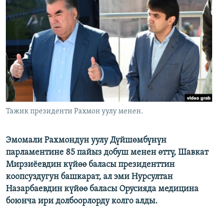
ОНЛАЙН ШЕРИНЕ
ЭЖЕ-СИҢДИЛЕР
АЗАТТЫК+
ЫҢГАЙСЫЗ СУРООЛОР
ЭЕ/АРнун бардык сайттары
Тажик президенти Рахмон уулу менен.
Эмомали Рахмондун уулу Дүйшөмбүнүн
парламентине 85 пайыз добуш менен өттү, Шавкат
Мирзиёевдин күйөө баласы президенттин
коопсуздугун башкарат, ал эми Нурсултан
Назарбаевдин күйөө баласы Орусияда медицина
боюнча ири долбоорлорду колго алды.