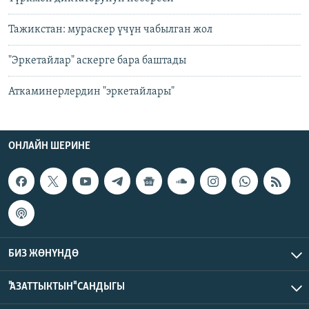
Тажикстан: мураскер үчүн чабылган жол
"Эркетайлар" аскерге бара баштады
Аткаминерлердин "эркетайлары"
ОНЛАЙН ШЕРИНЕ
БИЗ ЖӨНҮНДӨ
"АЗАТТЫКТЫН" САНДЫГЫ