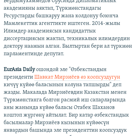
Бердымухаммедов Орусияда Дипломатиялык
академияны аяктап, Түркмөнстандагы
Ресурстарды башкаруу жана колдонуу боюнча
Мамлекеттик агенттикте иштеген. 2014-жылы
Илимдер академиясын кандидаттык
диссертациясын жактап, техникалык илимдердин
доктору наамын алган. Былтыртан бери ал түркмөн
парламентинде депутат.
EurAsia Daily
ошондой эле "Өзбекстандын
президенти
Шавкат Мирзиёев өз коопсуздугун
кичүү күйөө баласынын колуна тапшырды" деп
жазды. Макалада Мирзиёевдин Казакстан менен
Түркмөнстанга болгон расмий иш сапарларында
аны жанында күйөө баласы Отабек Шаханов
коштоп жүргөнү айтылат. Бир катар өзбекстандык
басылмалар Мирзиёев кызынын күйөөсүн
январдын башында эле президенттин коопсуздук