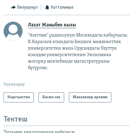
Бөлүшүңүз
Катталыңыз
Лазат Жаныбек кызы
"Азаттык" радиосунун Москвадагы кабарчысы.
К.Карасаев атындагы Бишкек мамлекеттик
университетин жана Орусиядагы Улуттук
изилдөө университетинин Экономика
жогорку мектебинде магистратураны
бүтүргөн.
Куржундар
Кыргызстан
Басма сөз
Макалалар архиви
Тектеш
Түркмөн диктаторунун небереси