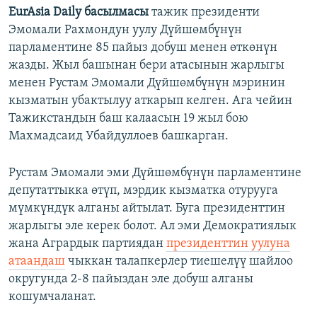
EurAsia
Daily
басылмасы
тажик президенти
Эмомали Рахмондун уулу Дүйшөмбүнүн
парламентине 85 пайыз добуш менен өткөнүн
жазды. Жыл башынан бери атасынын жарлыгы
менен Рустам Эмомали Дүйшөмбүнүн мэринин
кызматын убактылуу аткарып келген. Ага чейин
Тажикстандын баш калаасын 19 жыл бою
Махмадсаид Убайдуллоев башкарган.
Рустам Эмомали эми Дүйшөмбүнүн парламентине
депутаттыкка өтүп, мэрдик кызматка отурууга
мүмкүндүк алганы айтылат. Буга президенттин
жарлыгы эле керек болот. Ал эми Демократиялык
жана Агрардык партиядан
президенттин уулуна
атаандаш
чыккан талапкерлер тиешелүү шайлоо
округунда 2-8 пайыздан эле добуш алганы
кошумчаланат.