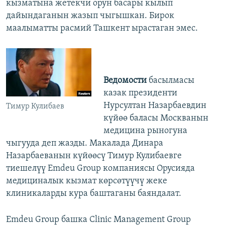
кызматына жетекчи орун басары кылып
дайындаганын жазып чыгышкан. Бирок
маалыматты расмий Ташкент ырастаган эмес.
Ведомости
басылмасы
казак президенти
Нурсултан Назарбаевдин
Тимур Кулибаев
күйөө баласы Москванын
медицина рыногуна
чыгууда деп жазды. Макалада Динара
Назарбаеванын күйөөсү Тимур Кулибаевге
тиешелүү Emdeu Group компаниясы Орусияда
медициналык кызмат көрсөтүүчү жеке
клиникаларды кура баштаганы баяндалат.
Emdeu Group башка Clinic Management Group