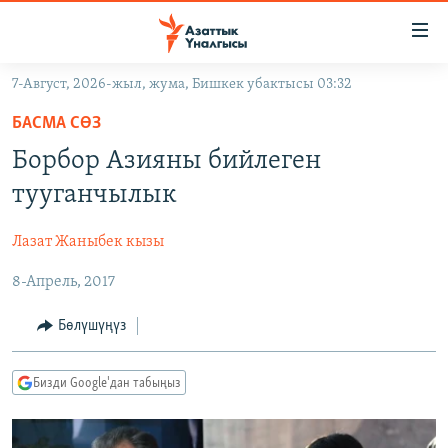
Линктер
Мазмунга
өтүңүз
7-Август, 2026-жыл, жума, Бишкек убактысы 03:32
Навигацияга
ЖАҢЫЛЫКТАР
өтүңүз
БАСМА СӨЗ
КЫРГЫЗСТАН
Издөөгө
Борбор Азияны бийлеген
салыңыз
ДҮЙНӨ
КЫРГЫЗСТАН
тууганчылык
УКРАИНА
САЯСАТ
ДҮЙНӨ
Лазат Жаныбек кызы
АТАЙЫН ИЛИКТӨӨ
ЭКОНОМИКА
БОРБОР АЗИЯ
8-Апрель, 2017
ТВ ПРОГРАММАЛАР
МАДАНИЯТ
ПОДКАСТ
БҮГҮН АЗАТТЫКТА
Бөлүшүңүз
ӨЗГӨЧӨ ПИКИР
ЭКСПЕРТТЕР ТАЛДАЙТ
Бизди Google'дан табыңыз
БИЗ ЖАНА ДҮЙНӨ
Русский
ДАНИСТЕ