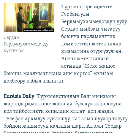
Түркмөн президенти
Гурбангулы
Бердымухаммедовдун уулу
Сердар мыйзам чыгаруу
боюнча парламенттик
Сердар
комитеттин жетекчилик
Бердымухаммедовду
куттуктоо
кызматына отургузулган.
Анын жетекчилиги
астында “Жеке жашоо
боюнча маалымат жана аны коргоо” мыйзам
долбоору кабыл алынган.
EurAsia Daily
"Түркмөнстандын Баш мыйзамы
жарандардын жеке жана үй-бүлөлүк жашоосуна
кол тийбестикти кепилдик кылат" деп жазды.
Телефон аркылуу сүйлөшүү, кат алмашуулар толугу
бойдон жашыруун калышы шарт. Ал эми Сердар