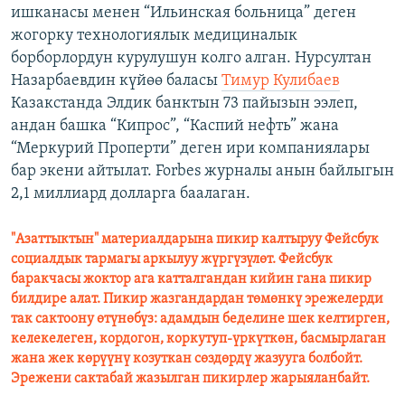
ишканасы менен “Ильинская больница” деген
жогорку технологиялык медициналык
борборлордун курулушун колго алган. Нурсултан
Назарбаевдин күйөө баласы
Тимур Кулибаев
Казакстанда Элдик банктын 73 пайызын ээлеп,
андан башка “Кипрос”, “Каспий нефть” жана
“Меркурий Проперти” деген ири компаниялары
бар экени айтылат. Forbes журналы анын байлыгын
2,1 миллиард долларга баалаган.
"Азаттыктын" материалдарына пикир калтыруу Фейсбук
социалдык тармагы аркылуу жүргүзүлөт. Фейсбук
баракчасы жоктор ага катталгандан кийин гана пикир
билдире алат. Пикир жазгандардан төмөнкү эрежелерди
так сактоону өтүнөбүз: адамдын беделине шек келтирген,
келекелеген, кордогон, коркутуп-үркүткөн, басмырлаган
жана жек көрүүнү козуткан сөздөрдү жазууга болбойт.
Эрежени сактабай жазылган пикирлер жарыяланбайт.