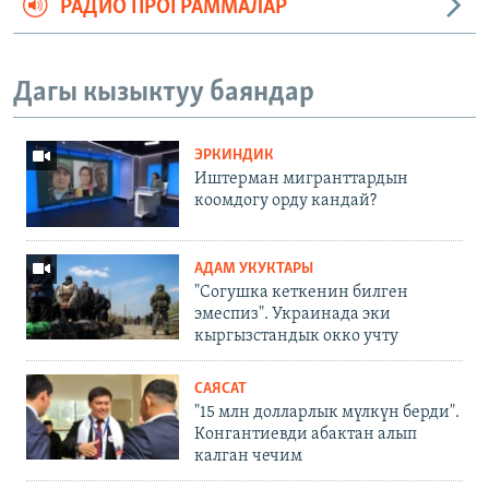
РАДИО ПРОГРАММАЛАР
Дагы кызыктуу баяндар
ЭРКИНДИК
Иштерман мигранттардын
коомдогу орду кандай?
АДАМ УКУКТАРЫ
"Согушка кеткенин билген
эмеспиз". Украинада эки
кыргызстандык окко учту
САЯСАТ
"15 млн долларлык мүлкүн берди".
Конгантиевди абактан алып
калган чечим