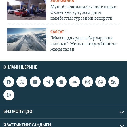
ЭКОНОМИКА
Мунай базарындагы каатчылык:
Өкмөт күйүүчү май дагы
кымбаттай турганын эскертти
САЯСАТ
"Мыкты даярдыгы барлар гана
чыксын". Жеңиш чокусу боюнча
жаңы талап
ОНЛАЙН ШЕРИНЕ
БИЗ ЖӨНҮНДӨ
"АЗАТТЫКТЫН" САНДЫГЫ