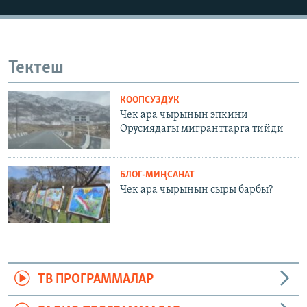
Тектеш
КООПСУЗДУК
Чек ара чырынын эпкини
Орусиядагы мигранттарга тийди
БЛОГ-МИҢСАНАТ
Чек ара чырынын сыры барбы?
ТВ ПРОГРАММАЛАР