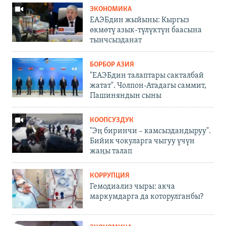
ЭКОНОМИКА
ЕАЭБдин жыйыны: Кыргыз
өкмөтү азык-түлүктүн баасына
тынчсызданат
БОРБОР АЗИЯ
"ЕАЭБдин талаптары сакталбай
жатат". Чолпон-Атадагы саммит,
Пашиняндын сыны
КООПСУЗДУК
"Эң биринчи – камсыздандыруу".
Бийик чокуларга чыгуу үчүн
жаңы талап
КОРРУПЦИЯ
Гемодиализ чыры: акча
маркумдарга да которулганбы?