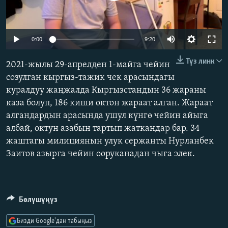
ОНЛАЙН ШЕРИНЕ
ЭЖЕ-СИҢДИЛЕР
АЗАТТЫК+
Auto
0:00
9:20
ЫҢГАЙСЫЗ СУРООЛОР
240p
Түз линк
2021-жылы 29-апрелден 1-майга чейин
360p
созулган кыргыз-тажик чек арасындагы
ЭЕ/АРнун бардык сайттары
куралдуу жаңжалда Кыргызстандын 36 жараны
480p
Auto
240p
360p
480p
каза болуп, 186 киши октон жараат алган. Жараат
720p
алгандардын арасында ушул күнгө чейин айыга
720p
1080p
1080p
албай, октун азабын тартып жаткандар бар. 34
жаштагы милициянын улук сержанты Нурланбек
Заитов азырга чейин ооруканадан чыга элек.
Бөлүшүңүз
Бизди Google'дан табыңыз