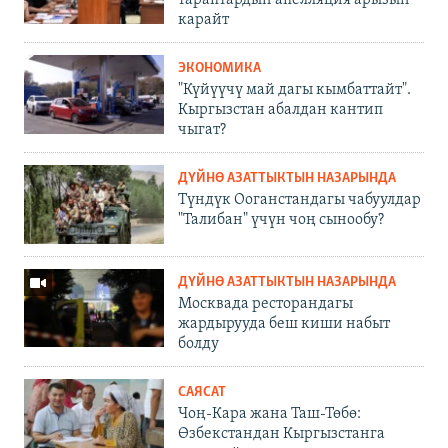
карайт
ЭКОНОМИКА
"Күйүүчү май дагы кымбаттайт".
Кыргызстан абалдан кантип
чыгат?
ДҮЙНӨ АЗАТТЫКТЫН НАЗАРЫНДА
Түндүк Ооганстандагы чабуулдар
"Талибан" үчүн чоң сынообу?
ДҮЙНӨ АЗАТТЫКТЫН НАЗАРЫНДА
Москвада ресторандагы
жардырууда беш киши набыт
болду
САЯСАТ
Чоң-Кара жана Таш-Төбө:
Өзбекстандан Кыргызстанга