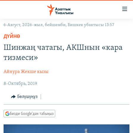
Линктер
Мазмунга
өтүңүз
6-Август, 2026-жыл, бейшемби, Бишкек убактысы 13:57
Навигацияга
ЖАҢЫЛЫКТАР
өтүңүз
ДҮЙНӨ
КЫРГЫЗСТАН
Издөөгө
Шинжаң чатагы, АКШнын «кара
салыңыз
ДҮЙНӨ
КЫРГЫЗСТАН
тизмеси»
УКРАИНА
САЯСАТ
ДҮЙНӨ
Айнура Жекше кызы
АТАЙЫН ИЛИКТӨӨ
ЭКОНОМИКА
БОРБОР АЗИЯ
8-Октябрь, 2019
ТВ ПРОГРАММАЛАР
МАДАНИЯТ
ПОДКАСТ
БҮГҮН АЗАТТЫКТА
Бөлүшүңүз
ӨЗГӨЧӨ ПИКИР
ЭКСПЕРТТЕР ТАЛДАЙТ
Бизди Google'дан табыңыз
БИЗ ЖАНА ДҮЙНӨ
Русский
ДАНИСТЕ