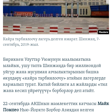
Кайра тарбиялоочу лагерь делген имарат. Шинжаң, 7-
сентябрь, 2019-жыл.
Бириккен Улуттар Уюмунун маалыматына
ылайык, ушу тапта Шинжаңда бир миллиондой
уйгур жана мусулман азчылыктарынын башка
өкүлдөрү «кайра тарбиялоочу» атайын лагерлерде
кармалып турат. Кытай бийлиги ал жайларды «тил
жана кесип үйрөтүүчү» борборлор деп атайт.
22-сентябрда АКШнын мамлекеттик катчысы
Майк
Помпео
Нью-Йоркто Борбор Азиядан келген