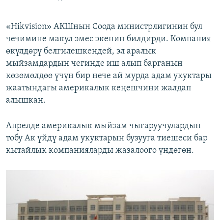
«Hikvision» АКШнын Соода министрлигинин бул
чечимине макул эмес экенин билдирди. Компания
өкүлдөрү белгилешкендей, эл аралык
мыйзамдардын чегинде иш алып барганын
көзөмөлдөө үчүн бир нече ай мурда адам укуктары
жаатындагы америкалык кеңешчини жалдап
алышкан.
Апрелде америкалык мыйзам чыгаруучулардын
тобу Ак үйдү адам укуктарын бузууга тиешеси бар
кытайлык компанияларды жазалоого үндөгөн.