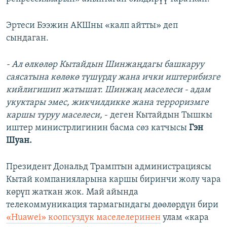
Эртеси Бээжин АКШны «калп айтты» деп
сындаган.
- Ал өлкөлөр Кытайдын Шинжаңдагы башкаруу
саясатына көлөкө түшүрдү жана ички иштерибизге
кийлигишип жатышат. Шинжаң маселеси - адам
укуктары эмес, жикчилдикке жана терроризмге
каршы туруу маселеси,
- деген Кытайдын Тышкы
иштер министрлигинин басма сөз катчысы
Гэн
Шуан.
Президент Дональд Трамптын администрациясы
Кытай компанияларына каршы биринчи жолу чара
көрүп жаткан жок. Май айында
телекоммуникация тармагындагы дөөлөрдүн бири
«Huawei» коопсуздук маселелеринен
улам «кара