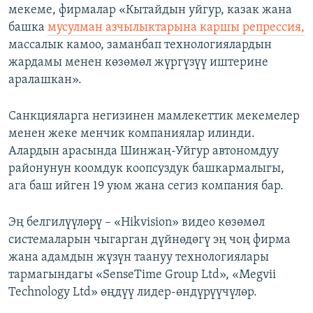
мекеме, фирмалар «Кытайдын уйгур, казак жана
башка
мусулман азчылыктарына каршы репрессия,
массалык камоо, заманбап технологиялардын
жардамы менен көзөмөл жүргүзүү иштерине
аралашкан».
Санкцияларга негизинен мамлекеттик мекемелер
менен жеке менчик компаниялар илинди.
Алардын арасында Шинжаң-Уйгур автономдуу
районунун коомдук коопсуздук башкармалыгы,
ага баш ийген 19 уюм жана сегиз компания бар.
Эң белгилүүлөрү – «Hikvision» видео көзөмөл
системаларын чыгарган дүйнөдөгү эң чоң фирма
жана адамдын жүзүн таануу технологиялары
тармагындагы «SenseTime Group Ltd», «Megvii
Technology Ltd» өңдүү лидер-өндүрүүчүлөр.