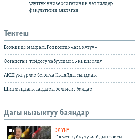
улуттук университетинин чет тилдер
факультетин аяктаган.
Тектеш
Бээжинде майрам, Гонконгдо «аза күтүү»
Ооганстан: тойдогу чабуулдан 35 киши өлдү
АКШ уйгурлар боюнча Кытайды сындады
Шинжаңдагы тагдыры белгисиз балдар
Дагы кызыктуу баяндар
ЭЛ ҮНҮ
Өкмөт күйүүчү майдын баасы