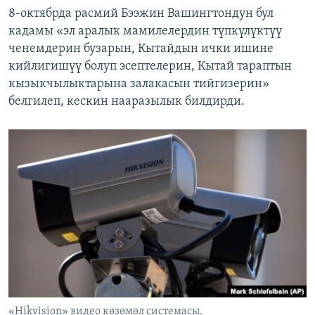
8-октябрда расмий Бээжин Вашингтондун бул
кадамы «эл аралык мамилелердин түпкүлүктүү
ченемдерин бузарын, Кытайдын ички ишине
кийлигишүү болуп эсептелерин, Кытай тараптын
кызыкчылыктарына залакасын тийгизерин»
белгилеп, кескин нааразылык билдирди.
«Hikvision» видео көзөмөл системасы.