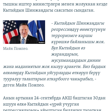
тышкы иштер министрлери менен жолуккан кезде
Кытайдын Шинжаңдагы саясатын сындаган.
- Кытайдын Шинжаңдагы
репрессивдүү өнөктүгүнүн
терроризмге каршы
күрөшкө байланышы жок.
Бул Кытайдын өз
Майк Помпео.
жарандарын,
мусулмандардын динин
жана маданиятын жок кылуу аракети. Биз бардык
өлкөлөрдү Кытайдын уйгурларды өткөрүп берүү
тууралуу талаптарын аткарбоого чакырабыз,
-
деген Майк Помпео.
Анын артынан 24-сентябрда АКШ баштаган 30дан
ашуун өлкө Кытайдын «үрөй учурган
репрессияларын» айыптаган билдирүү тараткан.