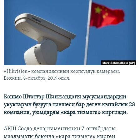
ОНЛАЙН ШЕРИНЕ
ЭЖЕ-СИҢДИЛЕР
АЗАТТЫК+
ЫҢГАЙСЫЗ СУРООЛОР
ЭЕ/АРнун бардык сайттары
«Hikvision» компаниясынын коопсуздук камерасы.
Бээжин. 8-октябрь, 2019-жыл.
Кошмо Штаттар Шинжаңдагы мусулмандардын
укуктарын бузууга тиешеси бар деген кытайлык 28
компания, уюмдарды «кара тизмеге» киргизди.
АКШ Соода департаментинин 7-октябрдагы
маалыматы боюнча «кара тизмеге» кирген