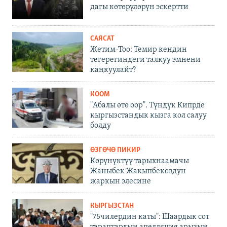
дагы көтөрүлөрүн эскертти
САЯСАТ
Жетим-Тоо: Темир кендин
тегерегиндеги талкуу эмнени
каңкуулайт?
КООМ
"Абалы өтө оор". Түндүк Кипрде
кыргызстандык кызга кол салуу
болду
ӨЗГӨЧӨ ПИКИР
Көрүнүктүү тарыхнаамачы
Жаныбек Жакыпбековдун
жаркын элесине
КЫРГЫЗСТАН
"75чилердин каты": Шаардык сот
тараптардын апелляция арызын