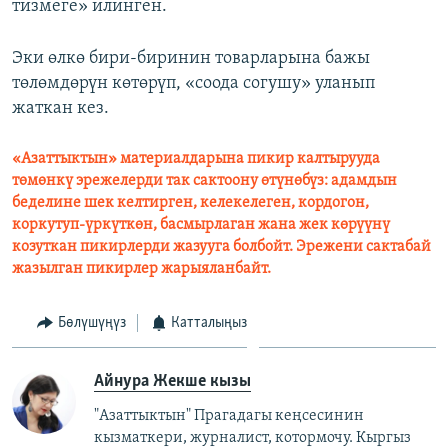
тизмеге» илинген.
Эки өлкө бири-биринин товарларына бажы
төлөмдөрүн көтөрүп, «соода согушу» уланып
жаткан кез.
«Азаттыктын» материалдарына пикир калтырууда
төмөнкү эрежелерди так сактоону өтүнөбүз: адамдын
беделине шек келтирген, келекелеген, кордогон,
коркутуп-үркүткөн, басмырлаган жана жек көрүүнү
козуткан пикирлерди жазууга болбойт. Эрежени сактабай
жазылган пикирлер жарыяланбайт.
Бөлүшүңүз
Катталыңыз
Айнура Жекше кызы
"Азаттыктын" Прагадагы кеңсесинин
кызматкери, журналист, котормочу. Кыргыз