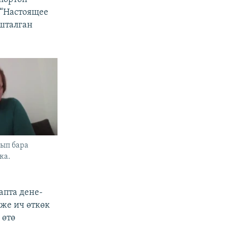
 “Настоящее
ашталган
ып бара
ка.
апта дене-
 же ич өткөк
 өтө