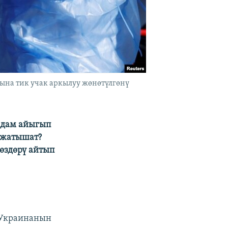
на тик учак аркылуу жөнөтүлгөнү
 адам айыгып
 жатышат?
өздөрү айтып
н Украинанын