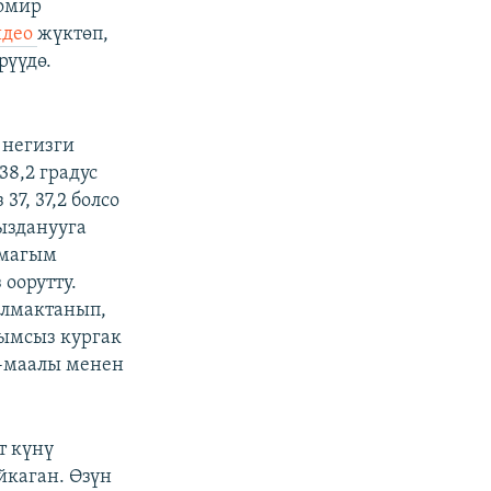
томир
идео
жүктөп,
рүүдө.
 негизги
8,2 градус
37, 37,2 болсо
сызданууга
амагым
оорутту.
алмактанып,
ымсыз кургак
л-маалы менен
т күнү
йкаган. Өзүн