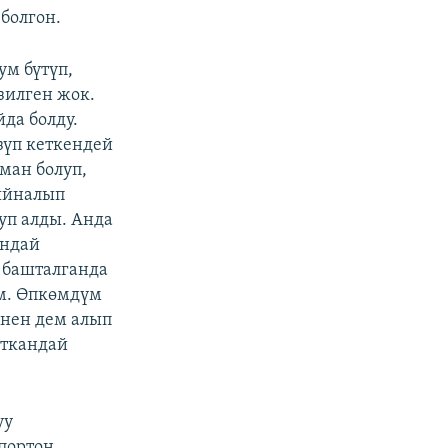
болгон.
ум бүтүп,
зилген жок.
да болду.
зүп кеткендей
ман болуп,
ыйналып
уп алды. Анда
андай
 башталганда
үм. Өпкөмдүм
енен дем алып
аткандай
уу
портон