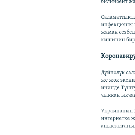
билинбейт жа
Саламаттыкт
инфекцияны ж
жаман сезбеш
кишинин бирө
Коронавиру
Дүйнөлүк сал
же жок экени
ичинде Түштү
чыккан ыкчам
Украинанын 
интернетке ж
аныкталганын