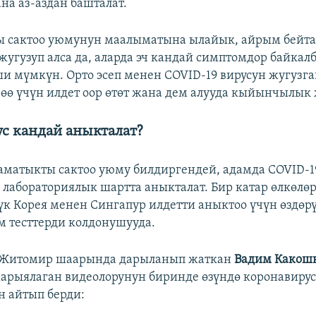
на аз-аздан башталат.
ы сактоо уюмунун маалыматына ылайык, айрым бейта
угузуп алса да, аларда эч кандай симптомдор байкалб
и мүмкүн. Орто эсеп менен COVID-19 вирусун жугузга
ө үчүн илдет оор өтөт жана дем алууда кыйынчылык 
с кандай аныкталат?
аматыкты сактоо уюму билдиргендей, адамда COVID-19
 лабораториялык шартта аныкталат. Бир катар өлкөлөр
к Корея менен Сингапур илдетти аныктоо үчүн өздөр
 тесттерди колдонушууда.
Житомир шаарында дарыланып жаткан
Вадим Какош
арыялаган видеолорунун биринде өзүндө коронавирус
 айтып берди: