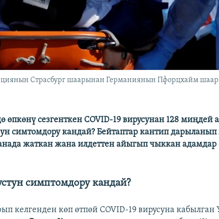
нциянын Страсбург шаарынан Германиянын Пфорцхайм шаары
ө өпкөнү сезгенткен COVID-19 вирусунан 128 миңдей
ун симтомдору кандай? Бейтаптар кантип дарыланып
анада жаткан жана илдеттен айыгып чыккан адамдар 
стун симптомдору кандай?
рып келгенден көп өтпөй COVID-19 вирусуна кабылга