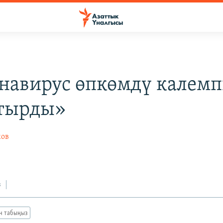
навирус өпкөмдү калем
тырды»
ков
з
ан табыңыз