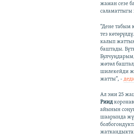
жаман сезе б
саламаттыгы 
“Дене табым 
тез көтөрүлд
калып жатты
баштады. Бүт
Булчуңдарым,
жөтөл башта
шилекейди жу
жатты”, -
дед
Ал эми 25 жа
Риид
коронав
айынын соңу
шаарында жүр
болбогондукт
жаткандыктан