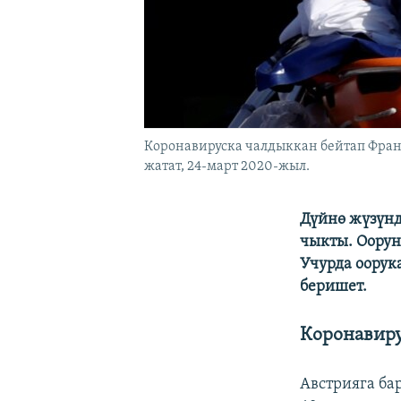
Коронавируска чалдыккан бейтап Фра
жатат, 24-март 2020-жыл.
Дүйнө жүзүнд
чыкты. Оорун
Учурда оорук
беришет.
Коронавиру
Австрияга ба