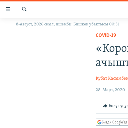
Линктер
Мазмунга
өтүңүз
Издөө
8-Август, 2026-жыл, ишемби, Бишкек убактысы 00:31
ЖАҢЫЛЫКТАР
Навигацияга
өтүңүз
COVID-19
КЫРГЫЗСТАН
Издөөгө
«Коро
ДҮЙНӨ
КЫРГЫЗСТАН
салыңыз
УКРАИНА
САЯСАТ
ДҮЙНӨ
ачыш
АТАЙЫН ИЛИКТӨӨ
ЭКОНОМИКА
БОРБОР АЗИЯ
ТВ ПРОГРАММАЛАР
МАДАНИЯТ
Кубат Касымбе
ПОДКАСТ
БҮГҮН АЗАТТЫКТА
28-Март, 2020
ӨЗГӨЧӨ ПИКИР
ЭКСПЕРТТЕР ТАЛДАЙТ
Бөлүшүңү
БИЗ ЖАНА ДҮЙНӨ
ДАНИСТЕ
Бизди Google'д