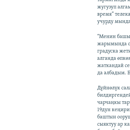
жугузуп алга
время” телек
учурду мында
“Менин башым
жарымында о
градуска жет
алганда өпкө
жаткандай се
да албадым. Б
Дүйнөлүк сал
билдиргендей
чарчаңкы тар
19дун кеңири
баштын ооруш
сыяктуу ар к