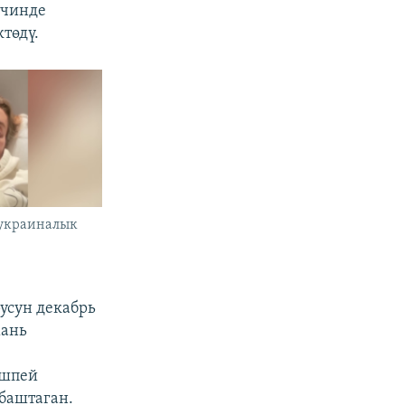
ичинде
төдү.
украиналык
усун декабрь
хань
ишпей
баштаган.