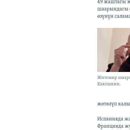
49 жаштагы 
шаарындагы о
өзүнүн салам
Житомир шаар
Какошкин.
жөтөлүп калы
Испанияда ж
Францияда жү