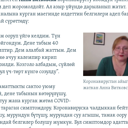
м деп жоромолдойт. Ал азыр үйүндө дарыланып жатат.
аналына курган маегинде илдеттин белгилери адеп б
й сүрөттөдү:
 ооруп үйгө келдим. Түн
йгондум. Дене табым 40
иптир. Дем алалбай жаттым. Дем
мө ачуу калемпир кирип
зилди. Козголо албадым, сүйлөй
ул үч-төрт күнгө созулду”.
Коронавирустан айыг
аматтыкты сактоо уюму
жаткан Анна Витковс
, дене табынын көтөрүлүшү,
туу жана кургак жөтөл СOVID-
 тараган симптомдору. Коронавируска чалдыккан бейт
у, мурундун бүтүшү, мурундан суу агышы, тамак оору
андай белгилер болушу мүмкүн. Бул симптомдор адатта