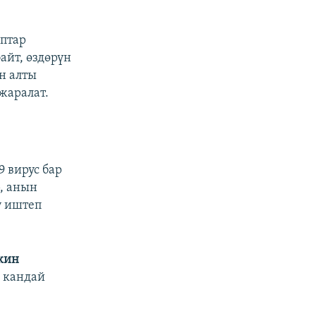
птар
айт, өздөрүн
н алты
жаралат.
 вирус бар
, анын
ү иштеп
кин
 кандай