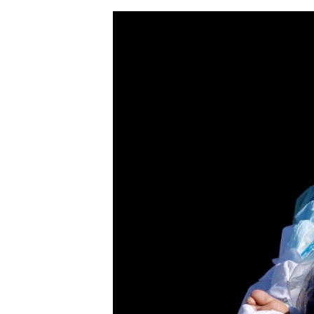
ЭЖЕ-СИҢДИЛЕР
АЗАТТЫК+
ЫҢГАЙСЫЗ СУРООЛОР