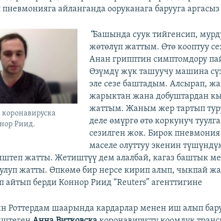
 пневмонияга айланганда ооруканага барууга аргасыз 
“
Башында суук тийгенсип, мурд
жөтөлүп жаттым. Өтө кооптуу се
Анан грипптин симптомдору пай
Өзүмдү жүк ташуучу машина сү
эле сезе баштадым. Алсырап, жа
жарыктан жана добуштардан к
жаттым. Жаным жер тартып тур
 коронавируска
деле өмүргө өтө коркунуч туулг
нор Риид.
сезилген жок. Бирок пневмония
маселе олуттуу экенин түшүнд
штеп жатты. Жетиштүү дем алалбай, кагаз баштык м
улуп жатты. Өпкөмө бир нерсе кирип алып, чыкпай ж
еп айтып берди Коннор Риид “Reuters” агенттигине
н Роттердам шаарында кардарлар менен иш алып бар
иштеген
Анна Витковска
коронавирусту коомдук транс