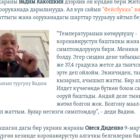
жараны
Вадим Какошкин
дээрлик он күндөн бери Жи
оруканада дарыланууда. Ал күн сайын
“Фейсбукка” в
аттыгы жана ооруканадагы шарттар тууралуу айтып бе
“Температуранын көтөрүлүшү -
коронавирустун баштапкы жана
симптомдорунун бири. Меники 3
болду. Эгер сиздин дене табыңыз 
же 37,4 градуска жетсе да тынч
эрте деп ойлойм. Экинчиден, т
кызарып, ачышып жатты. Бир аз 
ынын тургуну Вадим
Илдет күчөгөндө бүткөн боюм с
ооруй баштады. Андай деле тын
жөтөл болгон жок. Болгону маа
п жаттым. Булар негизги симптомдор”, - деди Вадим.
ашаган дагы бир украин жараны
Олеся Диденко
9-мар
ргөн кезинде коронавирустун алгачкы белгилерин ба