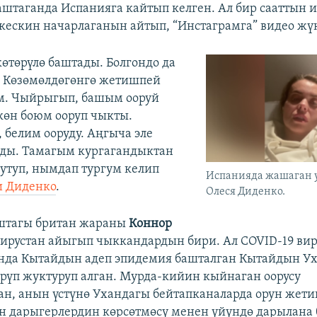
аштаганда Испанияга кайтып келген. Ал бир сааттын 
кескин начарлаганын айтып, “Инстаграмга” видео жүк
көтөрүлө баштады. Болгондо да
ү. Көзөмөлдөгөнгө жетишпей
м. Чыйрыгып, башым ооруй
көн боюм ооруп чыкты.
 белим ооруду. Аңгыча эле
лды. Тамагым кургагандыктан
туп, нымдап тургум келип
Испанияда жашаган 
и Диденко
.
Олеся Диденко.
штагы британ жараны
Коннор
ирустан айыгып чыккандардын бири. Ал COVID-19 вир
нда Кытайдын адеп эпидемия башталган Кытайдын У
үп жуктуруп алган. Мурда-кийин кыйнаган оорусу
ан, анын үстүнө Ухандагы бейтапканаларда орун жет
 дарыгерлердин көрсөтмөсү менен үйүндө дарылана 