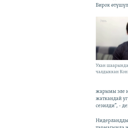
Бирок өтүшүп
Ухан шаарында
чалдыккан Кон
жарымы эле и
жаткандай уг
сезилди”,
- д
Нидерландды
тармагында 