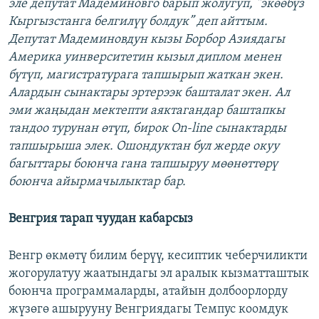
эле депутат Мадеминовго барып жолугуп, “экөөбүз
Кыргызстанга белгилүү болдук” деп айттым.
Депутат Мадеминовдун кызы Борбор Азиядагы
Америка уинверситетин кызыл диплом менен
бүтүп, магистратурага тапшырып жаткан экен.
Алардын сынактары эртерээк башталат экен. Ал
эми жаңыдан мектепти аяктагандар баштапкы
тандоо турунан өтүп, бирок On-line сынактарды
тапшырыша элек. Ошондуктан бул жерде окуу
багыттары боюнча гана тапшыруу мөөнөттөрү
боюнча айырмачылыктар бар.
Венгрия тарап чуудан кабарсыз
Венгр өкмөтү билим берүү, кесиптик чеберчиликти
жогорулатуу жаатындагы эл аралык кызматташтык
боюнча программаларды, атайын долбоорлорду
жүзөгө ашырууну Венгриядагы Темпус коомдук