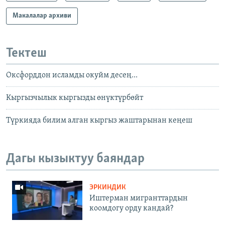
Макалалар архиви
Тектеш
Оксфорддон исламды окуйм десең...
Кыргызчылык кыргызды өнүктүрбөйт
Түркияда билим алган кыргыз жаштарынан кеңеш
Дагы кызыктуу баяндар
ЭРКИНДИК
Иштерман мигранттардын
коомдогу орду кандай?