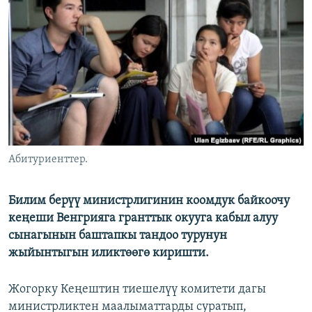
ОНЛАЙН ШЕРИНЕ
ЭЖЕ-СИҢДИЛЕР
АЗАТТЫК+
ЫҢГАЙСЫЗ СУРООЛОР
ЭЕ/АРнун бардык сайттары
Абитуриенттер.
Билим берүү министрлигинин коомдук байкоочу
кеңеши Венгрияга гранттык окууга кабыл алуу
сынагынын баштапкы тандоо турунун
жыйынтыгын иликтөөгө киришти.
Жогорку Кеңештин тиешелүү комитети дагы
министрликтен маалыматтарды суратып,