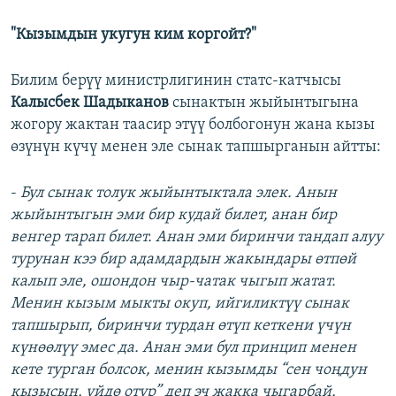
"Кызымдын укугун ким коргойт?"
Билим берүү министрлигинин статс-катчысы
Калысбек Шадыканов
сынактын жыйынтыгына
жогору жактан таасир этүү болбогонун жана кызы
өзүнүн күчү менен эле сынак тапшырганын айтты:
-
Бул сынак толук жыйынтыктала элек. Анын
жыйынтыгын эми бир кудай билет, анан бир
венгер тарап билет. Анан эми биринчи тандап алуу
турунан кээ бир адамдардын жакындары өтпөй
калып эле, ошондон чыр-чатак чыгып жатат.
Менин кызым мыкты окуп, ийгиликтүү сынак
тапшырып, биринчи турдан өтүп кеткени үчүн
күнөөлүү эмес да. Анан эми бул принцип менен
кете турган болсок, менин кызымды “сен чоңдун
кызысың, үйдө отур” деп эч жакка чыгарбай,