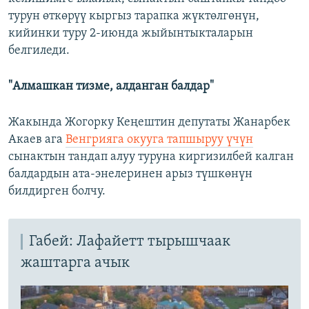
турун өткөрүү кыргыз тарапка жүктөлгөнүн,
кийинки туру 2-июнда жыйынтыкталарын
белгиледи.
"Алмашкан тизме, алданган балдар"
Жакында Жогорку Кеңештин депутаты Жанарбек
Акаев ага
Венгрияга окууга тапшыруу үчүн
сынактын тандап алуу туруна киргизилбей калган
балдардын ата-энелеринен арыз түшкөнүн
билдирген болчу.
Габей: Лафайетт тырышчаак
жаштарга ачык