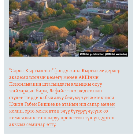
"Сорос-Кыргызстан" фонду жана Кыргыз лидерлер
академиясынын көмөгү менен АКШнын
Пенсильвания штатындагы алдыңкы окуу
жайлардын бири, Лафайетт колледжинин
студенттерди кабыл алуу бөлүмүнүн жетекчиси
Южин Габей Бишкекке атайын иш сапар менен
келип, орто мектептин элүү бүтүрүүчүсүнө өз
колледжине тапшыруу процессин түшүндүргөн
акысыз семинар өттү.