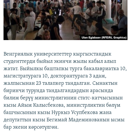
Венгриялык университеттер кыргызстандык
студенттерди быйыл экинчи жылы кабыл алып
жатат. Быйылкы баштапкы турга бакалавриатка 10,
магистратурага 10, докторантурага 3 адам,
жалпысынан 23 талапкер тандалган. Сынактын
биринчи турунда тандалгандардын арасында
билим берүү министрлигинин статс-катчысынын
кызы Айым Калысбекова, министрликтин бөлүм
башчысынын кызы Нуркыз Усупбекова жана
депутаттын кызы Бегимай Мадеминованын ысмы
бар экени көрсөтүлгөн.