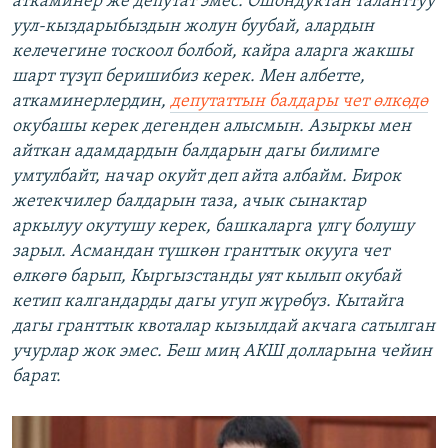
аткаминер же депутат эмес. Ошондуктан таланттуу
уул-кыздарыбыздын жолун буубай, алардын
келечегине тоскоол болбой, кайра аларга жакшы
шарт түзүп беришибиз керек.
Мен албетте,
аткаминерлердин,
депутаттын балдары чет өлкөдө
окубашы керек дегенден алысмын. Азыркы мен
айткан адамдардын балдарын дагы билимге
умт
улбайт, начар окуйт деп айта албайм. Бирок
жетекчилер балдарын таза, ачык сынактар
аркылуу окутушу керек, башкаларга үлгү болушу
зарыл. Асмандан түшкөн гранттык окууга чет
өлкөгө барып, Кыргызстанды уят кылып окубай
кетип калгандарды дагы угуп жүрөбүз. Кытайга
дагы гранттык квоталар кызылдай акчага сатылган
учурлар жок эмес. Беш миң АКШ долларына чейин
барат.