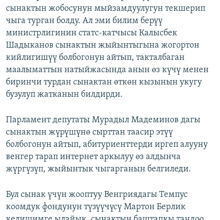
сынактын жобосунун мыйзамдуулугун текшерип
чыга турган болду. Ал эми билим берүү
министрлигинин статс-катчысы Калысбек
Шадыканов сынактын жыйынтыгына жогортон
кийлигишүү болбогонун айтып, такталбаган
маалыматтын натыйжасында анын өз күчү менен
биринчи турдан сынактан өткөн кызынын укугу
бузулуп жатканын билдирди.
Парламент депутаты Мурадыл Мадеминов дагы
сынактын жүрүшүнө сырттан таасир этүү
болбогонун айтып, абитуриенттерди иргеп алууну
венгер тарап интернет аркылуу өз алдынча
жүргүзүп, жыйынтык чыгарганын белгиледи.
Бул сынак үчүн жооптуу Венгриядагы Темпус
коомдук фондунун түзүүчүсү Мартон Берлик
келишимге ылайык, сынактын баштапкы тандоо