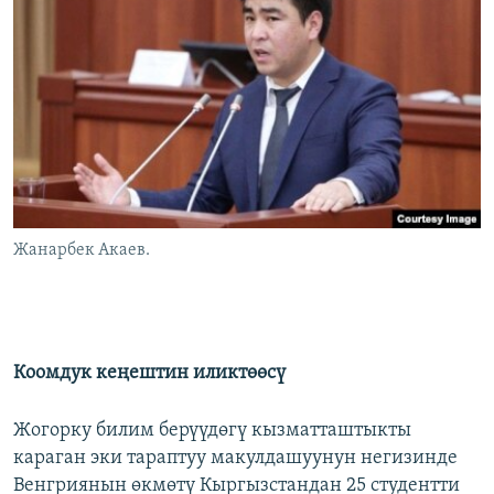
Жанарбек Акаев.
Коомдук кеңештин иликтөөсү
Жогорку билим берүүдөгү кызматташтыкты
караган эки тараптуу макулдашуунун негизинде
Венгриянын өкмөтү Кыргызстандан 25 студентти