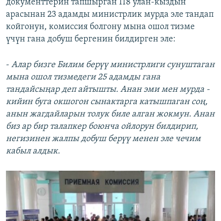
документтерин тапшырган 118 улан-кыздын
арасынан 23 адамды министрлик мурда эле тандап
койгонун, комиссия болгону мына ошол тизме
үчүн гана добуш бергенин билдирген эле:
-
Алар бизге Билим берүү министрлиги сунуштаган
мына ошол тизмедеги 25 адамды гана
тандайсыңар деп айтышты. Анан эми мен мурда -
кийин буга окшогон сынактарга катышпаган соң,
анын жагдайларын толук биле алган жокмун. Анан
биз ар бир талапкер боюнча ойлорун билдирип,
негизинен жалпы добуш берүү менен эле чечим
кабыл алдык.