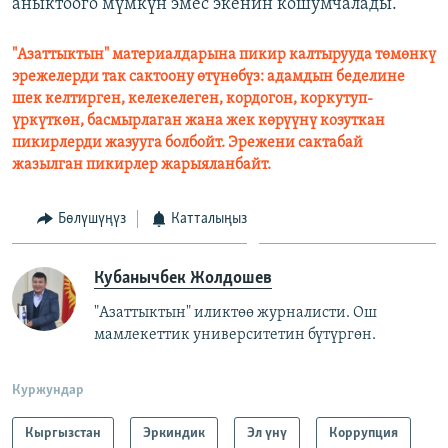
аныктоого мүмкүн эмес экенин кошумчалады.
"Азаттыктын" материалдарына пикир калтырууда төмөнкү
эрежелерди так сактоону өтүнөбүз: адамдын беделине
шек келтирген, келекелеген, кордогон, коркутуп-
үркүткөн, басмырлаган жана жек көрүүнү козуткан
пикирлерди жазууга болбойт. Эрежени сактабай
жазылган пикирлер жарыяланбайт.
Бөлүшүңүз
Катталыңыз
Кубанычбек Жолдошев
"Азаттыктын" иликтөө журналисти. Ош
мамлекеттик университетин бүтүргөн.
Куржундар
Кыргызстан
Эркиндик
Эл үнү
Коррупция