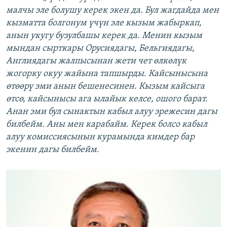
малчы эле болушу керек экен да. Бул жагдайда мен
кызматта болгонум үчүн эле кызым жабыркап,
анын укугу бузулбашы керек да. Менин кызым
мындан сырткары Орусиядагы, Бельгиядагы,
Англиядагы жалпысынан жети чет өлкөлүк
жогорку окуу жайына тапшырды. Кайсынысына
өтөөрү эми анын бешенесинен. Кызым кайсыга
өтсө, кайсынысы ага ылайык келсе, ошого барат.
Анан эми бул сынактын кабыл алуу эрежесин дагы
билбейм. Аны мен карабайм. Керек болсо кабыл
алуу комиссиясынын курамында кимдер бар
экенин дагы билбейм.