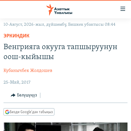
Линктер
Мазмунга
өтүңүз
10-Август, 2026-жыл, дүйшөмбү, Бишкек убактысы 08:44
Навигацияга
ЖАҢЫЛЫКТАР
өтүңүз
ЭРКИНДИК
КЫРГЫЗСТАН
Издөөгө
Венгрияга окууга тапшыруунун
салыңыз
ДҮЙНӨ
КЫРГЫЗСТАН
оош-кыйышы
УКРАИНА
САЯСАТ
ДҮЙНӨ
Кубанычбек Жолдошев
АТАЙЫН ИЛИКТӨӨ
ЭКОНОМИКА
БОРБОР АЗИЯ
25-Май, 2017
ТВ ПРОГРАММАЛАР
МАДАНИЯТ
ПОДКАСТ
БҮГҮН АЗАТТЫКТА
Бөлүшүңүз
ӨЗГӨЧӨ ПИКИР
ЭКСПЕРТТЕР ТАЛДАЙТ
Бизди Google'дан табыңыз
БИЗ ЖАНА ДҮЙНӨ
Русский
ДАНИСТЕ