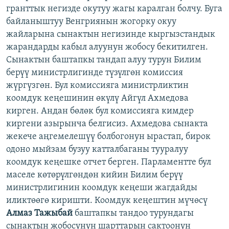
гранттык негизде окутуу жагы каралган болчу. Буга
байланыштуу Венгриянын жогорку окуу
жайларына сынактын негизинде кыргызстандык
жарандарды кабыл алуунун жобосу бекитилген.
Сынактын баштапкы тандап алуу турун Билим
берүү министрлигинде түзүлгөн комиссия
жүргүзгөн. Бул комиссияга министрликтин
коомдук кеңешинин өкүлү Айгүл Ахмедова
кирген. Андан бөлөк бул комиссияга кимдер
киргени азырынча белгисиз. Ахмедова сынакта
жекече аңгемелешүү болбогонун ырастап, бирок
одоно мыйзам бузуу катталбаганы тууралуу
коомдук кеңешке отчет берген. Парламентте бул
маселе көтөрүлгөндөн кийин Билим берүү
министрлигинин коомдук кеңеши жагдайды
иликтөөгө киришти. Коомдук кеңештин мүчөсү
Алмаз Тажыбай
баштапкы тандоо турундагы
сынактын жобосунун шарттарын сактоонун