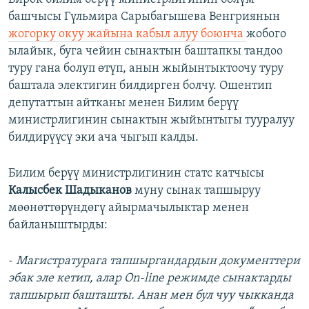
башчысы Гүльмира Сарыбагышева Венгриянын
жогорку окуу жайына кабыл алуу боюнча
жобого
ылайык, буга чейин сынактын баштапкы тандоо
туру гана болуп өтүп, анын жыйынтыктоочу туру
баштала электигин билдирген болчу. Ошентип
депутаттын айтканы менен Билим берүү
министрлигинин сынактын жыйынтыгы тууралуу
билдирүүсү эки ача чыгып калды.
Билим берүү министрлигинин статс катчысы
Калысбек Шадыканов
муну сынак тапшыруу
мөөнөттөрүндөгү айырмачылыктар менен
байланыштырды:
-
Магистратурага тапшыргандардын документтери
эбак эле кетип, алар On-line режимде сынактарды
тапшырып башташты. Анан мен бул чуу чыкканда