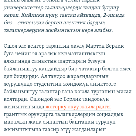
менен баалайт. 1-июнга чейин бардык
университеттер талапкерлерди тандап бүтүшү
керек. Кийинки күнү, тактап айтканда, 2-июнда
биз – стипендия берген агенттик бардык
талапкерлердин жыйынтыгын көрө алабыз.
Ошол эле венгер тараптын өкүлү Мартон Берлик
буга чейин эл аралык кызматташтыктын
алкагында сынактын шарттарын бузууга
байланыштуу кандайдыр бир чатактар болгон эмес
деп билдирди. Ал тандоо жараяндарынын
жүрүшүндө студенттин жөндөмүн аныктоого
байланыштуу талаптар гана коюла турганын мисал
келтирди. Ошондой эле Берлик тандоонун
жыйынтыгында
жогорку окуу жайлардагы
гранттык орундарга талапкерлердин социалдык
макамын жана сынактын баштапкы турунун
жыйынтыгына таасир этүү жагдайларын