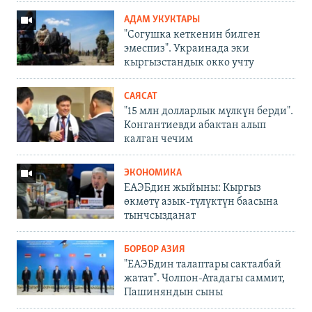
АДАМ УКУКТАРЫ
"Согушка кеткенин билген
эмеспиз". Украинада эки
кыргызстандык окко учту
САЯСАТ
"15 млн долларлык мүлкүн берди".
Конгантиевди абактан алып
калган чечим
ЭКОНОМИКА
ЕАЭБдин жыйыны: Кыргыз
өкмөтү азык-түлүктүн баасына
тынчсызданат
БОРБОР АЗИЯ
"ЕАЭБдин талаптары сакталбай
жатат". Чолпон-Атадагы саммит,
Пашиняндын сыны