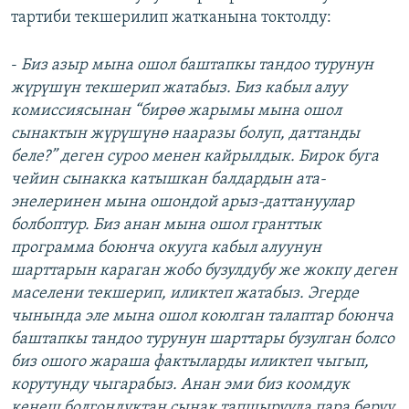
тартиби текшерилип жатканына токтолду:
-
Биз азыр мына ошол баштапкы тандоо турунун
жүрүшүн текшерип жатабыз. Биз кабыл алуу
комиссиясынан “бирөө жарымы мына ошол
сынактын жүрүшүнө нааразы болуп, даттанды
беле?” деген суроо менен кайрылдык. Бирок буга
чейин сынакка катышкан балдардын ата-
энелеринен мына ошондой арыз-даттануулар
болбоптур. Биз анан мына ошол гранттык
программа боюнча окууга кабыл алуунун
шарттарын караган жобо бузулдубу же жокпу деген
маселени текшерип, иликтеп жатабыз. Эгерде
чынында эле мына ошол коюлган талаптар боюнча
баштапкы тандоо турунун шарттары бузулган болсо
биз ошого жараша фактыларды иликтеп чыгып,
корутунду чыгарабыз. Анан эми биз коомдук
кеңеш болгондуктан сынак тапшырууда пара берүү