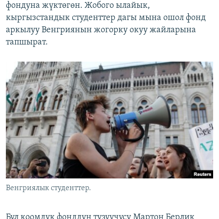
фондуна жүктөгөн. Жобого ылайык,
кыргызстандык студенттер дагы мына ошол фонд
аркылуу Венгриянын жогорку окуу жайларына
тапшырат.
Венгриялык студенттер.
Бул коомдук фонддун түзүүчүсү Мартон Берлик