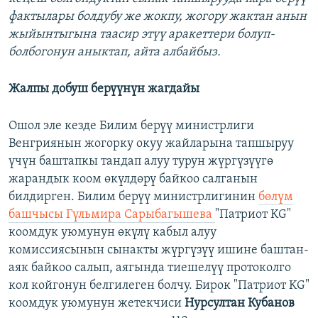
фактылары болдубу же жокпу, жогору жактан анын
жыйынтыгына таасир этүү аракеттери болуп-
болбогонун аныктап, айта албайбыз.
Жалпы добуш берүүнүн жагдайы
Ошол эле кезде Билим берүү министрлиги
Венгриянын жогорку окуу жайларына тапшыруу
үчүн баштапкы тандап алуу турун жүргүзүүгө
жарандык коом өкүлдөрү байкоо салганын
билдирген. Билим берүү министрлигинин
бөлүм
башчысы Гүльмира Сарыбагышева
"Патриот KG"
коомдук уюмунун өкүлү кабыл алуу
комиссиясынын сынакты жүргүзүү ишине баштан-
аяк байкоо салып, аягында тиешелүү протоколго
кол койгонун белгилеген болчу. Бирок "Патриот KG"
коомдук уюмунун жетекчиси
Нурсултан Кубанов