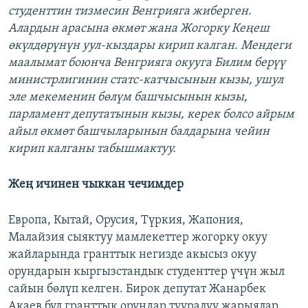
студенттин тизмесин Венгрияга жиберген.
Алардын арасына өкмөт жана Жогорку Кеңеш
өкүлдөрүнүн уул-кыздары кирип калган. Мендеги
маалымат боюнча Венгрияга окууга Билим берүү
министрлигинин статс-катчысынын кызы, ушул
эле мекеменин бөлүм башчысынын кызы,
парламент депутатынын кызы, керек болсо айрым
айыл өкмөт башчыларынын балдарына чейин
кирип калганы табышмактуу.
Жең ичинен чыккан чечимдер
Европа, Кытай, Орусия, Түркия, Жапония,
Малайзия сыяктуу мамлекеттер жогорку окуу
жайларында гранттык негизде акысыз окуу
орундарын кыргызстандык студенттер үчүн жыл
сайын бөлүп келген. Бирок депутат Жанарбек
Акаев бул гранттык орундар тууралуу жарыялар