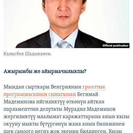
Калысбек Шадыканов.
Ажырымбы же айырмачылыкпы?
Мындан сырткары Венгриянын
гранттык
программасынын сынагынан
Бегимай
Мадеминова ийгиликтүү өткөнүн айткан
парламенттин депутаты Мурадил Мадеминов
жергиликтүү маалымат каражаттарына анын кызы
окууну мыкты бүтүргөнүн жана анын билиминен
шек саноого негиз жок экенин билдирген. Кызы