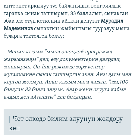
интернет аркылуу түз байланышта венгриялык
тарапка сынак тапшырып, 83 балл алып, сынактан
эбак эле өтүп кеткенин айткан депутат
Мурадил
Мадеминов
сынактын жыйынтыгы тууралуу мына
буларга токтолгон болчу:
-
Менин кызым “мына ошондой программа
жарыяланды” деп, өзү документтерин даярдап,
тапшырып, On-line режимде төрт венгер
мугалимине сынак тапшырган экен. Аны дагы мен
көргөн жокмун. Анан кызым мага чалып, “ата,100
баллдан 83 балла алдым. Алар мени окууга кабыл
алдык деп айтышты” деп билдирди.
Чет өлкөдө билим алуунун жолдору
көп