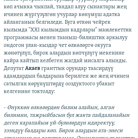
көп ачыкка чыкпай, тандап алуу сынактары жең
ичинен жүргүзүлгөн учурлар көнүмүш адатка
айланганын белгиледи. Буга өткөн чейрек
кылымда "XXI кылымдын кадрлары" мамлекеттик
программасы менен тааныш-билиштик аркылуу
ондогон улан-кыздар чет өлкөлөргө окууга
жөнөтүлүп, бирок алардын көпчүлүгү мекенине
кайра кайтып келбеген жагдай мисалга алынды.
Депутат
Акаев
гранттык орундар таасирдүү
адамдардын балдарына берилген же жең ичинен
сатылган көрүнүштөрдү ооздуктоого убакыт
келгенине токтолду:
-
Өнүккөн өлкөлөрдөн билим алайын, алган
билимин, тажрыйбасын бул жакта пайдаланайын
деген карапайым үй-бүлөлөрдүн идиректүү,
зээндүү балдары көп. Бирок алардын ата-энеси