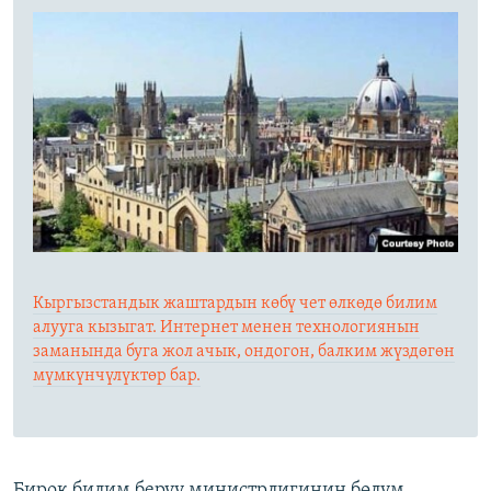
Кыргызстандык жаштардын көбү чет өлкөдө билим
алууга кызыгат. Интернет менен технологиянын
заманында буга жол ачык, ондогон, балким жүздөгөн
мүмкүнчүлүктөр бар.
Бирок билим берүү министрлигинин бөлүм