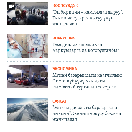
КООПСУЗДУК
"Эң биринчи – камсыздандыруу".
Бийик чокуларга чыгуу үчүн
жаңы талап
КОРРУПЦИЯ
Гемодиализ чыры: акча
маркумдарга да которулганбы?
ЭКОНОМИКА
Мунай базарындагы каатчылык:
Өкмөт күйүүчү май дагы
кымбаттай турганын эскертти
САЯСАТ
"Мыкты даярдыгы барлар гана
чыксын". Жеңиш чокусу боюнча
жаңы талап