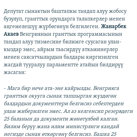
Депутат сынактын баштапкы тандап алуу жобосу
бузулуп, гранттык орундарга талапкерлер менен
аңгемелешүү жүрбөгөнүн белгилеген.
Жанарбек
Акаев
Венгриянын гранттык программасынын
тандап алуу тизмесине билимге суусаган улан-
кыздар эмес, айрым таасирдүү аткаминерлер
менен саясатчылардын балдары киргизилген
жагдай тууралуу парламентте атайын билдирүү
жасаган:
-
Мага бир нече ата-эне кайрылды. Венгрияга
гранттык окууга сынак тапшырган жүздөгөн
балдардын документтери белгисиз себептерден
улам жиберилген эмес. Ал аз келгенсип резервдеги
25 баланын да документи жөнөтүлбөй калган.
Билим берүү жана илим министрлиги кандай
негизде сынак өткөргөнү белгисиз. Башка 25