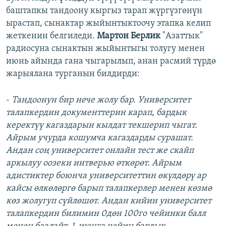
баштапкы тандоону кыргыз тарап жүргүзгөнүн
ырастап, сынактар жыйынтыктоочу этапка келип
жеткенин белгиледи.
Мартон Берлик
"Азаттык"
радиосуна сынактын жыйынтыгы толугу менен
июнь айында гана чыгарылып, анан расмий түрдө
жарыялана турганын билдирди:
-
Тандоонун бир нече жолу бар. Университет
талапкердин документтерин карап, бардык
керектүү кагаздарын кылдат текшерип чыгат.
Айрым учурда кошумча кагаздарды сурашат.
Андан соң университет онлайн тест же скайп
аркылуу оозеки интверью өткөрөт. Айрым
адистиктер боюнча университеттин өкүлдөрү ар
кайсы өлкөлөргө барып талапкерлер менен көзмө
көз жолугуп сүйлөшөт. Андан кийин университет
талапкердин билимин 0дөн 100го чейинки балл