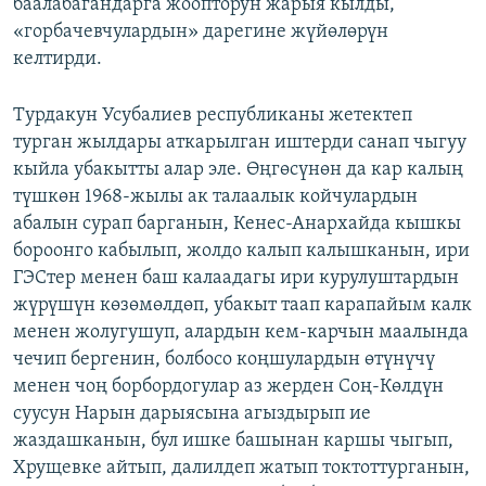
баалабагандарга жоопторун жарыя кылды,
«горбачевчулардын» дарегине жүйөлөрүн
келтирди.
Турдакун Усубалиев республиканы жетектеп
турган жылдары аткарылган иштерди санап чыгуу
кыйла убакытты алар эле. Өңгөсүнөн да кар калың
түшкөн 1968-жылы ак талаалык койчулардын
абалын сурап барганын, Кенес-Анархайда кышкы
бороонго кабылып, жолдо калып калышканын, ири
ГЭСтер менен баш калаадагы ири курулуштардын
жүрүшүн көзөмөлдөп, убакыт таап карапайым калк
менен жолугушуп, алардын кем-карчын маалында
чечип бергенин, болбосо коңшулардын өтүнүчү
менен чоң борбордогулар аз жерден Соң-Көлдүн
суусун Нарын дарыясына агыздырып ие
жаздашканын, бул ишке башынан каршы чыгып,
Хрущевке айтып, далилдеп жатып токтоттурганын,