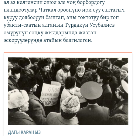
ал аз келгенсип ошол эле чоң борбордогу
пландоочулар Чаткал өрөөнүнө ири суу сактагыч
куруу долбоорун баштап, аны токтотуу бир топ
убакты-саатын алганын Турдакун Усубалиев
өмүрүнүн соңку жылдарында жазган
эскерүүлөрүндө атайын белгилеген.
ДАГЫ КАРАҢЫЗ