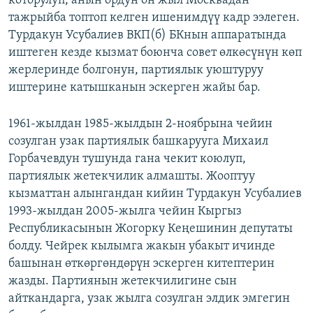
которулуп, анын ордун он жыл Москвадан
тажрыйба топтоп келген ишенимдүү кадр ээлеген.
Турдакун Усубалиев ВКП(б) БКнын аппаратында
иштеген кезде кызмат боюнча совет өлкөсүнүн көп
жерлеринде болгонун, партиялык уюштуруу
иштерине катышканын эскерген жайы бар.
1961-жылдан 1985-жылдын 2-ноябрына чейин
созулган узак партиялык башкарууга Михаил
Горбачевдун тушунда гана чекит коюлуп,
партиялык жетекчилик алмашты. Жооптуу
кызматтан алынгандан кийин Турдакун Усубалиев
1993-жылдан 2005-жылга чейин Кыргыз
Республикасынын Жогорку Кеңешинин депутаты
болду. Чейрек кылымга жакын убакыт ичинде
башынан өткөргөндөрүн эскерген китептерин
жазды. Партиянын жетекчилигине сын
айткандарга, узак жылга созулган элдик эмгегин