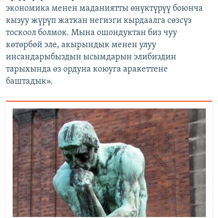
экономика менен маданиятты өнүктүрүү боюнча
кызуу жүрүп жаткан негизги кырдаалга сөзсүз
тоскоол болмок. Мына ошондуктан биз чуу
көтөрбөй эле, акырындык менен улуу
инсандарыбыздын ысымдарын элибиздин
тарыхында өз ордуна коюуга аракеттене
баштадык».