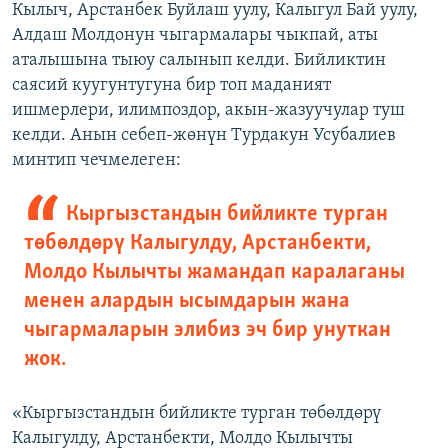
Кылыч, Арстанбек Буйлаш уулу, Калыгул Бай уулу,
Алдаш Молдонун чыгармалары чыкпай, аты
аталышына тыюу салынып келди. Бийликтин
саясий куугунтугуна бир топ маданият
ишмерлери, илимпоздор, акын-жазуучулар туш
келди. Анын себеп-жөнүн Турдакун Усубалиев
минтип чечмелеген:
Кыргызстандын бийликте турган
төбөлдөрү Калыгулду, Арстанбекти,
Молдо Кылычты жамандап каралаганы
менен алардын ысымдарын жана
чыгармаларын элибиз эч бир унуткан
жок.
«Кыргызстандын бийликте турган төбөлдөрү
Калыгулду, Арстанбекти, Молдо Кылычты