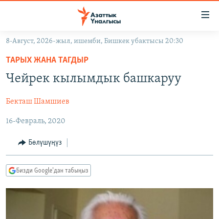
Линктер
Мазмунга
өтүңүз
8-Август, 2026-жыл, ишемби, Бишкек убактысы 20:30
Навигацияга
ЖАҢЫЛЫКТАР
өтүңүз
ТАРЫХ ЖАНА ТАГДЫР
КЫРГЫЗСТАН
Издөөгө
Чейрек кылымдык башкаруу
салыңыз
ДҮЙНӨ
КЫРГЫЗСТАН
Бекташ Шамшиев
УКРАИНА
САЯСАТ
ДҮЙНӨ
16-Февраль, 2020
АТАЙЫН ИЛИКТӨӨ
ЭКОНОМИКА
БОРБОР АЗИЯ
ТВ ПРОГРАММАЛАР
МАДАНИЯТ
Бөлүшүңүз
ПОДКАСТ
БҮГҮН АЗАТТЫКТА
Бизди Google'дан табыңыз
ӨЗГӨЧӨ ПИКИР
ЭКСПЕРТТЕР ТАЛДАЙТ
БИЗ ЖАНА ДҮЙНӨ
Русский
ДАНИСТЕ