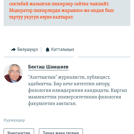
сактабай жазылган пикирлер сайтка чыкпайт.
Модератор пикирлерди жарыялоо же андан баш
тартуу укугун өзүнө калтырат.​
Бөлүшүңүз
Катталыңыз
Бекташ Шамшиев
"Азаттыктын" журналисти, публицист,
адабиятчы. Бир нече китептин автору,
филология илимдеринин кандидаты. Кыргыз
мамлекеттик университетинин филология
факультетин аяктаган.
Куржундар
Кыргызстан
Тарых жана тагдыр