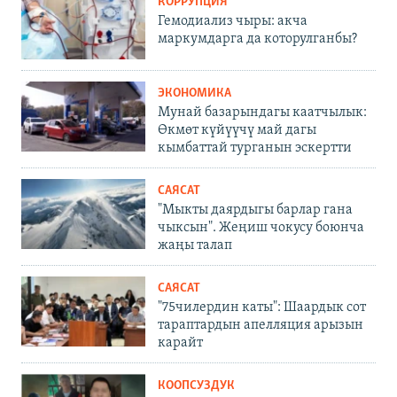
КОРРУПЦИЯ
Гемодиализ чыры: акча
маркумдарга да которулганбы?
ЭКОНОМИКА
Мунай базарындагы каатчылык:
Өкмөт күйүүчү май дагы
кымбаттай турганын эскертти
САЯСАТ
"Мыкты даярдыгы барлар гана
чыксын". Жеңиш чокусу боюнча
жаңы талап
САЯСАТ
"75чилердин каты": Шаардык сот
тараптардын апелляция арызын
карайт
КООПСУЗДУК