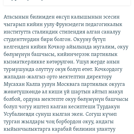
Атасынын билимден өксүп калышынын эсесин
чыгарып кийин уулу Фрунзедеги педагогикалык
институтта сталиндик стипендия алган саналуу
студенттердин бири болгон. Окууну бүтүп
келгенден кийин Кочкор айылында мугалим, окуу
бөлүмүнүн башчысы, кийинчерээк партиялык
кызматкерликке көтөрүлгөн. Ушул жерде анын
турмушунда олуттуу окуя болуп өтөт. Кочкордогу
жападан-жалгыз орто мектептин директору
Мусахан Калпа уулун Москвага партиялык окууга
жөнөтүшкөндө ал киши үй шартын айтып макул
болбой, ордуна мектепте окуу бөлүмүнүн башчысы
болуп чогуу иштеп калган кесиптеши Турдакун
Усубалиевди сунуш кылган экен. Согуш күчөп
турган жылдары чоң борбордон окуу, андагы
кыйынчылыктарга карабай билимин улантуу