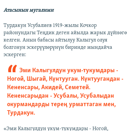
Атасынын мугалими
Турдакун Усубалиев 1919-жылы Кочкор
районундагы Теңдик деген айылда жарык дүйнөгө
келген. Анын бабасы айтылуу Калыгул олуя
болгонун эскерүүлөрүнүн биринде мындайча
эскерген:
Эми Калыгулдун укум-тукумдары -
Ногой, Шыгай, Күнтууган. Күнтуугандан -
Кененсары, Акидей, Семетей.
Кененсарыдан - Усубалы, Усубалыдан
окурмандарды терең урматтаган мен,
Турдакун.
«Эми Калыгулдун укум-тукумдары - Ногой,