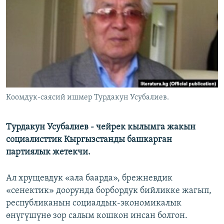
ОНЛАЙН ШЕРИНЕ
ЭЖЕ-СИҢДИЛЕР
АЗАТТЫК+
ЫҢГАЙСЫЗ СУРООЛОР
ЭЕ/АРнун бардык сайттары
Коомдук-саясий ишмер Турдакун Усубалиев.
Турдакун Усубалиев - чейрек кылымга жакын
социалисттик Кыргызстанды башкарган
партиялык жетекчи.
Ал хрущевдук «ала баарда», брежневдик
«сенектик» доорунда борбордук бийликке жагып,
республиканын социалдык-экономикалык
өнүгүшүнө зор салым кошкон инсан болгон.