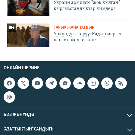
Украин армиясы "жок кылган"
кыргызстандыктар кимдер?
ТАРЫХ ЖАНА ТАГДЫР
Үркүндү эскерүү: Кадыр мерген
кантип жол тоскон?
ОНЛАЙН ШЕРИНЕ
БИЗ ЖӨНҮНДӨ
"АЗАТТЫКТЫН" САНДЫГЫ