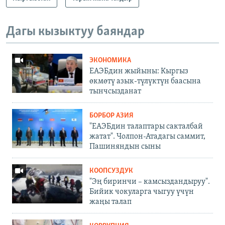
Дагы кызыктуу баяндар
ЭКОНОМИКА
ЕАЭБдин жыйыны: Кыргыз
өкмөтү азык-түлүктүн баасына
тынчсызданат
БОРБОР АЗИЯ
"ЕАЭБдин талаптары сакталбай
жатат". Чолпон-Атадагы саммит,
Пашиняндын сыны
КООПСУЗДУК
"Эң биринчи – камсыздандыруу".
Бийик чокуларга чыгуу үчүн
жаңы талап