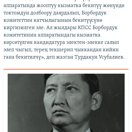
аппаратында жооптуу кызматка бекитүү жөнүндө
токтомдун долбоору даярдалып, Борбордук
комитеттин катчылыгынын бекитүүсүнө
киргизилген эле. Ал жылдары КПСС Борбордук
комитетинин аппаратындагы кызматка
көрсөтүлгөн кандидатура электен-элекке салып
элеп чыгып, терең текшерип чыккандан кийин
гана бекитилчү»,
деп жазган Турдакун Усубалиев.