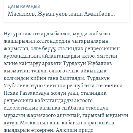
ДАГЫ КАРАҢЫЗ
Масалиев, Жумагулов жана Аманбаев...
Нукура таланттарды баалоо, мурда жабылып-
жашырылып келгендердин чыгармаларын
жарыялап, элге берүү, сталиндик репрессиянын
курмандыгына айлангандарды актоо, эмгегин
элине кайтаруу аракети Турдакун Усубалиев
кызматтан түшүп, өлкөгө ачык-айкындык
келгенден кийин гана башталды. Турдакун
Усубалиев өзүнө чейинки республика жетекчиси
Исхак Раззаковдун жолун улап, сталиндик
репрессияга кабылгандарды актоого,
идеологиялык калыпка сыйбаган өткөндүн
мурасын жарыялоого ашыкпай, тарыхый ыңгайын
күтүп, Москванын каш-кабагын карап кыйла
жылдарын өткөргөн. Ал киши ириде