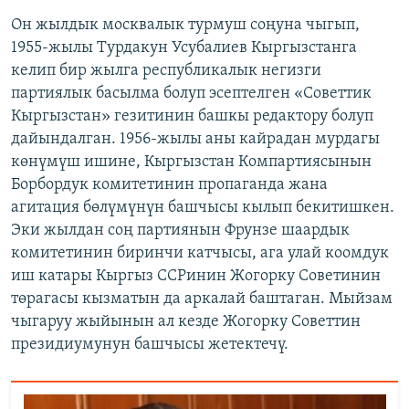
Он жылдык москвалык турмуш соңуна чыгып,
1955-жылы Турдакун Усубалиев Кыргызстанга
келип бир жылга республикалык негизги
партиялык басылма болуп эсептелген «Советтик
Кыргызстан» гезитинин башкы редактору болуп
дайындалган. 1956-жылы аны кайрадан мурдагы
көнүмүш ишине, Кыргызстан Компартиясынын
Борбордук комитетинин пропаганда жана
агитация бөлүмүнүн башчысы кылып бекитишкен.
Эки жылдан соң партиянын Фрунзе шаардык
комитетинин биринчи катчысы, ага улай коомдук
иш катары Кыргыз ССРинин Жогорку Советинин
төрагасы кызматын да аркалай баштаган. Мыйзам
чыгаруу жыйынын ал кезде Жогорку Советтин
президиумунун башчысы жетектечү.