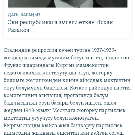
ДАГЫ КАРАҢЫЗ
Эки республикага эмгеги өткөн Исхак
Разаков
Сталиндик репрессия күчөп турган 1937-1939-
жылдары айылда мугалим болуп иштеп, андан соң
Фрунзе шаарындагы Кыргыз мамлекеттик
педагогикалык институтунда окуп, жогорку
билимге жетишкенден кийин айылдык мектептин
окуу бөлүмүнүн башчысы, Кочкор райондук партия
комитетинин агитация, пропаганда бөлүм
башчысынын орун басары болуп иштеп, ошол
жерден 1943-жылы Москвага жогорку партиялык
мектептин угуучусу болуп жөнөтүлгөн.
Кыргызстанды кыйла жыл башкарчу партиялык
ишмердин жылдызы ошентип кан күйгөн согуш