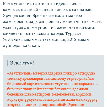
Коммунисттик партиянын идеологиялык
камчысын аянбай чапкан идеялык сакчы эле.
Хрущев менен Брежневге жалаң мактоо
жамгырын жаадырып, ошону менен чоң кызматта
узак отурду, коммунисттик жетекчиге тагылган
милдетин кынтыксыз аткарды. Турдакун
Усубалиев кылымга тете жашап, 2015-жылы
дүйнөдөн кайткан.
Эскертүү!
«Азаттыктын» материалдарына пикир калтырууда
төмөнкү эрежелерди так сактоону өтүнөбүз: кайсы
бир саясий партияга, топко үгүттөгөн, же каралаган,
бир нече жолу кайталап жиберилген, адамдын
беделине шек келтирген, келекелеген, кордогон,
коркутуп-үркүткөн, басмырлаган жана жек көрүүнү
козуткан пикирлер жарыяланбайт. Эрежени