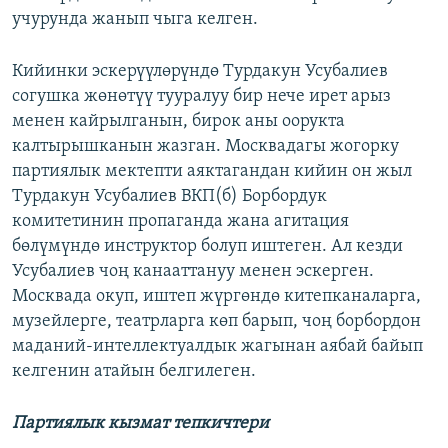
учурунда жанып чыга келген.
Кийинки эскерүүлөрүндө Турдакун Усубалиев
согушка жөнөтүү тууралуу бир нече ирет арыз
менен кайрылганын, бирок аны оорукта
калтырышканын жазган. Москвадагы жогорку
партиялык мектепти аяктагандан кийин он жыл
Турдакун Усубалиев ВКП(б) Борбордук
комитетинин пропаганда жана агитация
бөлүмүндө инструктор болуп иштеген. Ал кезди
Усубалиев чоң канааттануу менен эскерген.
Москвада окуп, иштеп жүргөндө китепканаларга,
музейлерге, театрларга көп барып, чоң борбордон
маданий-интеллектуалдык жагынан аябай байып
келгенин атайын белгилеген.
Партиялык кызмат тепкичтери