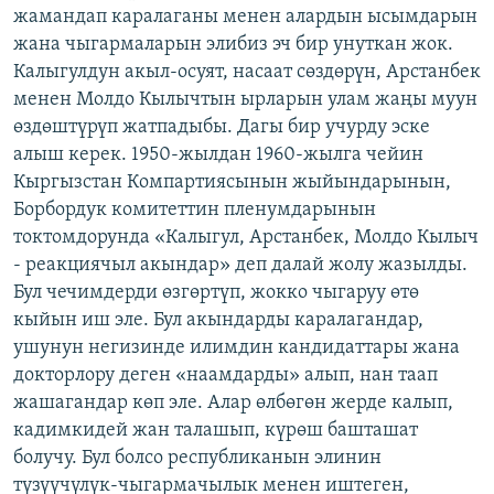
жамандап каралаганы менен алардын ысымдарын
жана чыгармаларын элибиз эч бир унуткан жок.
Калыгулдун акыл-осуят, насаат сөздөрүн, Арстанбек
менен Молдо Кылычтын ырларын улам жаңы муун
өздөштүрүп жатпадыбы. Дагы бир учурду эске
алыш керек. 1950-жылдан 1960-жылга чейин
Кыргызстан Компартиясынын жыйындарынын,
Борбордук комитеттин пленумдарынын
токтомдорунда «Калыгул, Арстанбек, Молдо Кылыч
- реакциячыл акындар» деп далай жолу жазылды.
Бул чечимдерди өзгөртүп, жокко чыгаруу өтө
кыйын иш эле. Бул акындарды каралагандар,
ушунун негизинде илимдин кандидаттары жана
докторлору деген «наамдарды» алып, нан таап
жашагандар көп эле. Алар өлбөгөн жерде калып,
кадимкидей жан талашып, күрөш башташат
болучу. Бул болсо республиканын элинин
түзүүчүлүк-чыгармачылык менен иштеген,