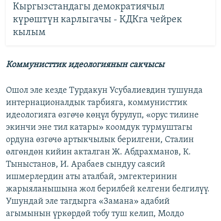
Кыргызстандагы демократиячыл
күрөштүн карлыгачы - КДКга чейрек
кылым
Коммунисттик идеологиянын сакчысы
Ошол эле кезде Турдакун Усубалиевдин тушунда
интернационалдык тарбияга, коммунисттик
идеологияга өзгөчө көңүл бурулуп, «орус тилине
экинчи эне тил катары» коомдук турмуштагы
ордуна өзгөчө артыкчылык берилгени, Сталин
өлгөндөн кийин акталган Ж. Абдрахманов, К.
Тыныстанов, И. Арабаев сындуу саясий
ишмерлердин аты аталбай, эмгектеринин
жарыяланышына жол берилбей келгени белгилүү.
Ушундай эле тагдырга «Замана» адабий
агымынын үркөрдөй тобу туш келип, Молдо