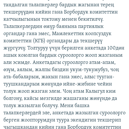
тандалган талапкерлер бардык жагынан терең
текшерүүдөн кийин гана Борбордук комитеттин
катчылыгынын токтому менен бекитилчү.
Талапкерлердин өмүр баянына партиялык
органдар гана эмес, Мамлекеттик коопсуздук
комитеттин (КГБ) органдары да текшерүү
жүргүзчү. Толтуруу үчүн берилген анкетада 100дөн
ашык коюлган бардык суроолорго жооп жазганым
али эсимде. Анкетадагы суроолорго атам-апам,
өзүм, аялым, жалпы биздин укум-тукумубуз, чоң
ата-бабаларым, жакын гана эмес, алыс тууган-
туушкандарым жөнүндө ийне-жибине чейин
толук жооп жазган элем. Чоң атам Калыгул ким
болгону, кайсы мезгилде жашаганы жөнүндө да
толук жазылган болучу. Мени башка
талапкерлердей эле, анкетада жазылган суроолорго
берген жоопторумдун туура экендигин текшерип
чыгышкандан кийин гана Борбордук комитеттин