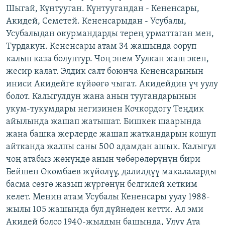
Шыгай, Күнтууган. Күнтуугандан - Кененсары,
Акидей, Семетей. Кененсарыдан - Усубалы,
Усубалыдан окурмандарды терең урматтаган мен,
Турдакун. Кененсары атам 34 жашында ооруп
калып каза болуптур. Чоң энем Уулкан жаш экен,
жесир калат. Элдик салт боюнча Кененсарынын
иниси Акидейге күйөөгө чыгат. Акидейдин үч уулу
болот. Калыгулдун жана анын туугандарынын
укум-тукумдары негизинен Кочкордогу Теңдик
айылында жашап жатышат. Бишкек шаарында
жана башка жерлерде жашап жаткандарын кошуп
айтканда жалпы саны 500 адамдан ашык. Калыгул
чоң атабыз жөнүндө анын чөбөрөлөрүнүн бири
Бейшен Өкөмбаев жүйөлүү, далилдүү макалаларды
басма сөзгө жазып жүргөнүн белгилей кетким
келет. Менин атам Усубалы Кененсары уулу 1988-
жылы 105 жашында бул дүйнөдөн кетти. Ал эми
Акидей болсо 1940-жылдын башында, Улуу Ата