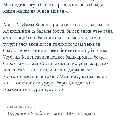
Мекендик согуш башталар алдында каза болду.
Анын жашы да 90дон ашкан».
Атасы Усубалы Кененсариев сабатсыз адам болгон.
Ал кишинин 12 баласы болуп, бирок анын үчөө гана
аман чоңойгон. Балага коюлган ысым да аман
туруп калса экен деген тилектен улам чыккан
болуш керек. Кийин совет бийлигинин убагында
Усубалы Кененсариев колхоз башкармасы болуп,
бирок тамга тааныбагандыктан уулунун жардамы
менен сабатын ачып, иш кагаздарына кол
койгонго жетишкен экен. Маанилүү кагаз келип
калса мектептеги уулуна барып, анда эмне
жазылганын сурап туруптур.
ДАГЫ КАРАҢЫЗ
Турдакун Усубалиевдин 100 жылдыгы