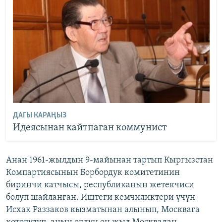
ДАГЫ КАРАҢЫЗ
Идеясынан кайтпаган коммунист
Анан 1961-жылдын 9-майынан тартып Кыргызстан
Компартиясынын Борбордук комитетинин
биринчи катчысы, республиканын жетекчиси
болуп шайланган. Иштеги кемчиликтери үчүн
Исхак Раззаков кызматынан алынып, Москвага