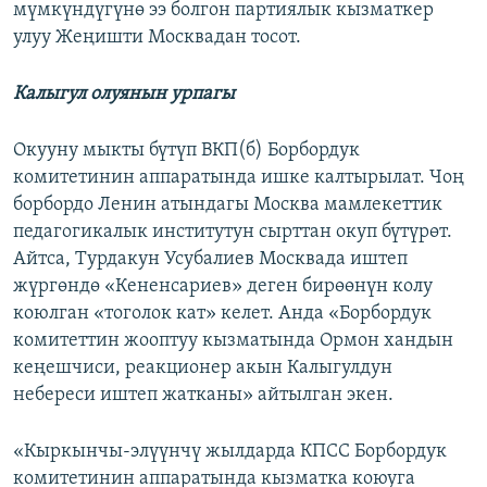
мүмкүндүгүнө ээ болгон партиялык кызматкер
улуу Жеңишти Москвадан тосот.
Калыгул олуянын урпагы
Окууну мыкты бүтүп ВКП(б) Борбордук
комитетинин аппаратында ишке калтырылат. Чоң
борбордо Ленин атындагы Москва мамлекеттик
педагогикалык институтун сырттан окуп бүтүрөт.
Айтса, Турдакун Усубалиев Москвада иштеп
жүргөндө «Кененсариев» деген бирөөнүн колу
коюлган «тоголок кат» келет. Анда «Борбордук
комитеттин жооптуу кызматында Ормон хандын
кеңешчиси, реакционер акын Калыгулдун
небереси иштеп жатканы» айтылган экен.
«Кыркынчы-элүүнчү жылдарда КПСС Борбордук
комитетинин аппаратында кызматка коюуга