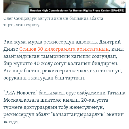
Олег Сенцовдун август айынын башында абакта
тартылган сүрөтү.
Эки жума мурда режиссердун адвокаты Дмитрий
Динзе
Сенцов 30 килограммга арыктаганын
, каны
азайгандыктан тамырынын кагышы солгундап,
бир мүнөттө 40 жолу согуп калганын билдирген.
Ага карабастан, режиссер ачкачылыгын токтотуп,
ооруканага жатуудан баш тарткан.
"РИА Новости" басылмасы орус омбудсмени Татьяна
Москальковага шилтеме кылып, 20-августта
түрмөгө доктурлардын тобу жөнөтүлгөнүн,
режиссердун абалы "канааттандыраарлык" экенин
жазды.