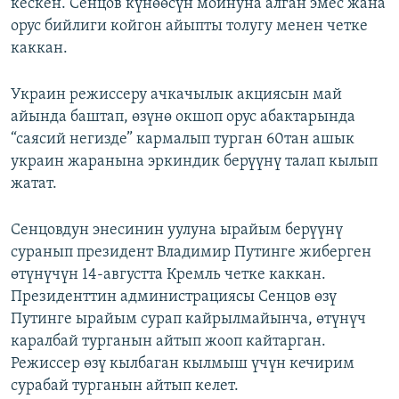
кескен. Сенцов күнөөсүн мойнуна алган эмес жана
орус бийлиги койгон айыпты толугу менен четке
каккан.
Украин режиссеру ачкачылык акциясын май
айында баштап, өзүнө окшоп орус абактарында
“саясий негизде” кармалып турган 60тан ашык
украин жаранына эркиндик берүүнү талап кылып
жатат.
Сенцовдун энесинин уулуна ырайым берүүнү
суранып президент Владимир Путинге жиберген
өтүнүчүн 14-августта Кремль четке каккан.
Президенттин администрациясы Сенцов өзү
Путинге ырайым сурап кайрылмайынча, өтүнүч
каралбай турганын айтып жооп кайтарган.
Режиссер өзү кылбаган кылмыш үчүн кечирим
сурабай турганын айтып келет.