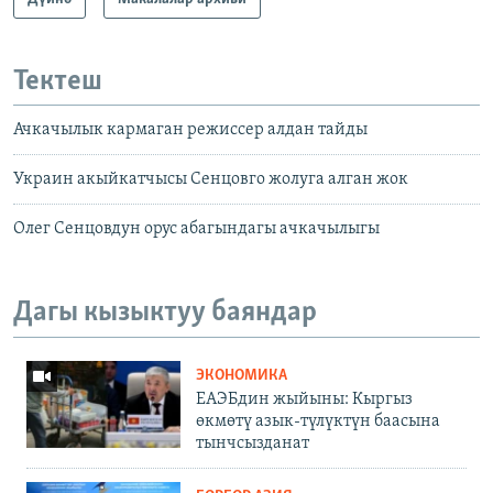
Тектеш
Ачкачылык кармаган режиссер алдан тайды
Украин акыйкатчысы Сенцовго жолуга алган жок
Олег Сенцовдун орус абагындагы ачкачылыгы
Дагы кызыктуу баяндар
ЭКОНОМИКА
ЕАЭБдин жыйыны: Кыргыз
өкмөтү азык-түлүктүн баасына
тынчсызданат