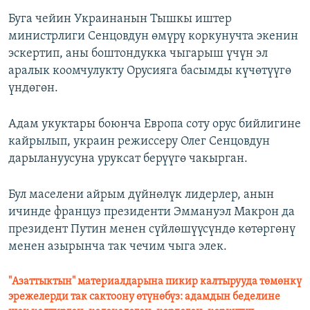
Буга чейин Украинанын Тышкы иштер
министрлиги Сенцовдун өмүрү коркунучта экенин
эскертип, аны боштондукка чыгарыш үчүн эл
аралык коомчулукту Орусияга басымды күчөтүүгө
үндөгөн.
Адам укуктары боюнча Европа соту орус бийлигине
кайрылып, украин режиссеру Олег Сенцовдун
дарылануусуна уруксат берүүгө чакырган.
Бул маселени айрым дүйнөлүк лидерлер, анын
ичинде француз президенти Эммануэл Макрон да
президент Путин менен сүйлөшүүсүндө көтөргөнү
менен азырынча так чечим чыга элек.
"Азаттыктын" материалдарына пикир калтырууда төмөнкү
эрежелерди так сактоону өтүнөбүз: адамдын беделине