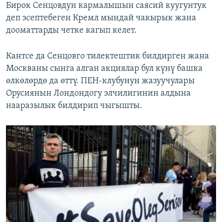
Бирок Сенцовдун кармалышын саясий куугунтук
деп эсептебеген Кремл мындай чакырык жана
дооматтарды четке кагып келет.
Кантсе да Сенцовго тилектештик билдирген жана
Москваны сынга алган акциялар бул күнү башка
өлкөлөрдө да өттү. ПЕН-клубунун жазуучулары
Орусиянын Лондондогу элчилигинин алдына
нааразылык билдирип чыгышты.