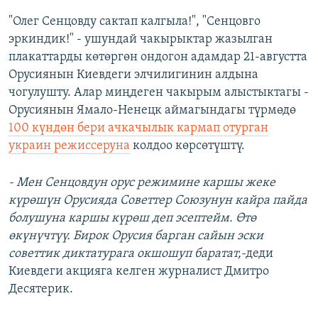
"Олег Сенцовду сактап калгыла!", "Сенцовго
эркиндик!" - ушундай чакырыктар жазылган
плакаттарды көтөргөн ондогон адамдар 21-августта
Орусиянын Киевдеги элчилигинин алдына
чогулушту. Алар миңдеген чакырым алыстыктагы -
Орусиянын Ямало-Ненецк аймагындагы түрмөдө
100 күндөн бери ачкачылык кармап отурган
украин режиссеруна
колдоо көрсөтүштү.
- Мен Сенцовдун орус режимине каршы жеке
күрөшүн Орусияда Советтер Союзунун кайра пайда
болушуна каршы күрөш деп эсептейм. Өтө
өкүнүчтүү. Бирок Орусия барган сайын эски
советтик диктатурага окшошуп баратат,-
деди
Киевдеги акцияга келген журналист Дмитро
Десятерик.