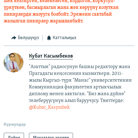
шек келтирген, келекелеген, кордогон, коркутуп-
үркүткөн, басмырлаган жана жек көрүүнү козуткан
пикирлерди жазууга болбойт. Эрежени сактабай
жазылган пикирлер жарыяланбайт.​
Бөлүшүңүз
Катталыңыз
Кубат Касымбеков
"Азаттык" радиосунун башкы редактору жана
Прагадагы кеңсесинин кызматкери. 2011-
жылы Кыргыз-түрк "Манас" университетинин
Коммуникация факультетин артыкчылык
диплому менен аяктаган. "Биз жана дүйнө"
телеберүүсүнүн алып баруучусу. Твиттерде:
@Kubat_Kasymbek
Куржундар
Дүйнө
Макалалар архиви