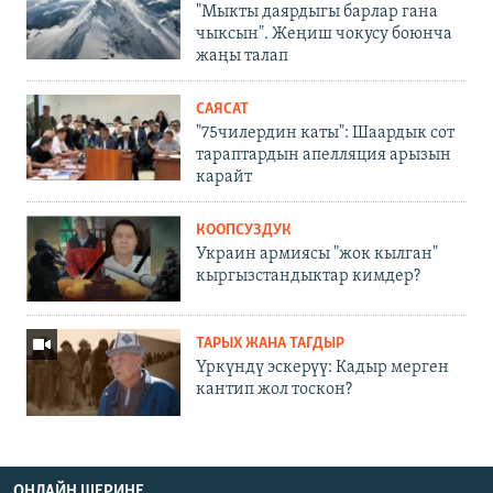
"Мыкты даярдыгы барлар гана
чыксын". Жеңиш чокусу боюнча
жаңы талап
САЯСАТ
"75чилердин каты": Шаардык сот
тараптардын апелляция арызын
карайт
КООПСУЗДУК
Украин армиясы "жок кылган"
кыргызстандыктар кимдер?
ТАРЫХ ЖАНА ТАГДЫР
Үркүндү эскерүү: Кадыр мерген
кантип жол тоскон?
ОНЛАЙН ШЕРИНЕ