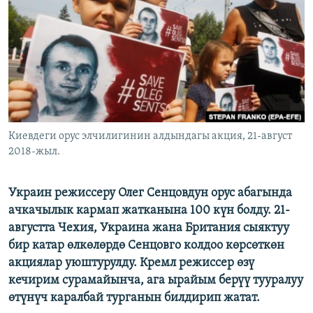
ОНЛАЙН ШЕРИНЕ
ЭЖЕ-СИҢДИЛЕР
АЗАТТЫК+
ЫҢГАЙСЫЗ СУРООЛОР
ЭЕ/АРнун бардык сайттары
Киевдеги орус элчилигинин алдындагы акция, 21-август
2018-жыл.
Украин режиссеру Олег Сенцовдун орус абагында
ачкачылык кармап жатканына 100 күн болду. 21-
августта Чехия, Украина жана Британия сыяктуу
бир катар өлкөлөрдө Сенцовго колдоо көрсөткөн
акциялар уюштурулду. Кремл режиссер өзү
кечирим сурамайынча, ага ырайым берүү тууралуу
өтүнүч каралбай турганын билдирип жатат.