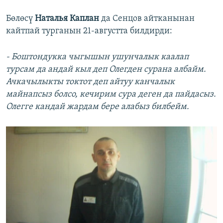
Бөлөсү
Наталья Каплан
да Сенцов айтканынан
кайтпай турганын 21-августта билдирди:
- Боштондукка чыгышын ушунчалык каалап
турсам да андай кыл деп Олегден сурана албайм.
Ачкачылыкты токтот деп айтуу канчалык
майнапсыз болсо, кечирим сура деген да пайдасыз.
Олегге кандай жардам бере алабыз билбейм.