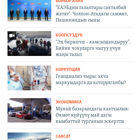
БОРБОР АЗИЯ
"ЕАЭБдин талаптары сакталбай
жатат". Чолпон-Атадагы саммит,
Пашиняндын сыны
КООПСУЗДУК
"Эң биринчи – камсыздандыруу".
Бийик чокуларга чыгуу үчүн
жаңы талап
КОРРУПЦИЯ
Гемодиализ чыры: акча
маркумдарга да которулганбы?
ЭКОНОМИКА
Мунай базарындагы каатчылык:
Өкмөт күйүүчү май дагы
кымбаттай турганын эскертти
САЯСАТ