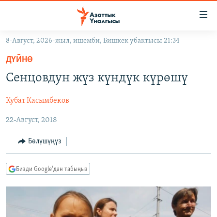
Линктер
Мазмунга
өтүңүз
8-Август, 2026-жыл, ишемби, Бишкек убактысы 21:34
Навигацияга
ЖАҢЫЛЫКТАР
өтүңүз
ДҮЙНӨ
КЫРГЫЗСТАН
Издөөгө
Сенцовдун жүз күндүк күрөшү
салыңыз
ДҮЙНӨ
КЫРГЫЗСТАН
Кубат Касымбеков
УКРАИНА
САЯСАТ
ДҮЙНӨ
22-Август, 2018
АТАЙЫН ИЛИКТӨӨ
ЭКОНОМИКА
БОРБОР АЗИЯ
ТВ ПРОГРАММАЛАР
МАДАНИЯТ
Бөлүшүңүз
ПОДКАСТ
БҮГҮН АЗАТТЫКТА
Бизди Google'дан табыңыз
ӨЗГӨЧӨ ПИКИР
ЭКСПЕРТТЕР ТАЛДАЙТ
БИЗ ЖАНА ДҮЙНӨ
Русский
ДАНИСТЕ