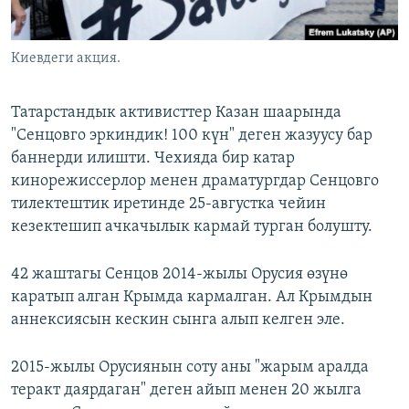
Киевдеги акция.
Татарстандык активисттер Казан шаарында
"Сенцовго эркиндик! 100 күн" деген жазуусу бар
баннерди илишти. Чехияда бир катар
кинорежиссерлор менен драматургдар Сенцовго
тилектештик иретинде 25-августка чейин
кезектешип ачкачылык кармай турган болушту.
42 жаштагы Сенцов 2014-жылы Орусия өзүнө
каратып алган Крымда кармалган. Ал Крымдын
аннексиясын кескин сынга алып келген эле.
2015-жылы Орусиянын соту аны "жарым аралда
теракт даярдаган" деген айып менен 20 жылга