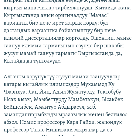
азыркы тапта Кытайдын өзүндө жүздөгөн жаш
кыргыз манасчылар тарбияланууда. Кытайда жана
Кыргызстанда анын оригиналдуу “Манас”
варианты бир нече ирет жарык көрдү; бул
дастандык вариантка байланыштуу бир нече
илимий диссертациялар корголду. Ошентип, манас
таануу илимий тармагынын өзүнчө бир шакабы –
жусуп мамай таануу тармагы Кыргызстанда да,
Кытайда да түптөлүүдө.
Алгачкы көрүнүктүү жусуп мамай таануучулар
катары кытайлык илимпоздор Мухаммед Ху
Чжэнхуа, Лаң Йиң, Адыл Жуматурду, Токтобүбү
Ысак кызы, Мамбеттурду Мамбетакун, Ысакбек
Бейшенбек, Амантур Абдырасул, ж.б.
замандаштарыбызды ыраазылык менен белгилөө
абзел. Немис профессору Карл Райхл, жапондук
профессор Такао Нишиваки мырзалар да өз