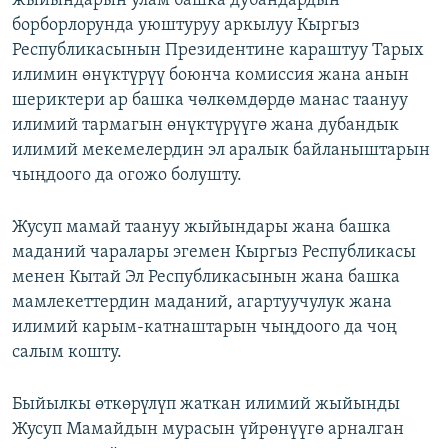
жыйындарын улам башка дубандардын
борборлорунда уюштуруу аркылуу Кыргыз
Республикасынын Президентине караштуу Тарых
илимин өнүктүрүү боюнча комиссия жана анын
шериктери ар башка чөлкөмдөрдө манас таануу
илимий тармагын өнүктүрүүгө жана дубандык
илимий мекемелердин эл аралык байланыштарын
чыңдоого да огожо болушту.
Жусуп мамай таануу жыйындары жана башка
маданий чаралары эгемен Кыргыз Республикасы
менен Кытай Эл Республикасынын жана башка
мамлекеттердин маданий, агартуучулук жана
илимий карым-катнаштарын чыңдоого да чоң
салым кошту.
Быйылкы өткөрүлүп жаткан илимий жыйынды
Жусуп Мамайдын мурасын үйрөнүүгө арналган