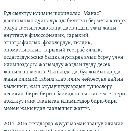
Бул сыяктуу илимий шеринелер “Манас”
дастанынын дүйнөлүк адабияттын бермети катары
ордун тастыктоодо жана дастандын улам жаңы
өңүттөрүн философиялык, тарыхый,
этнографиялык, фолклордук, тилдик,
ономастикалык, тарыхый географиялык,
педагогдук жана башка нуктарда ачып берүү үчүн
илимпоздорго жагымдуу жагдай түздү десек
жаңылышпаспыз. Чынында да, бул жыйындарда
жаңы илимий табылгалар илим чөйрөсүнө дайын
кылынып, жаш окумуштуулардын тушоолору
кесилип, бири-бирин басмадан чыккан эмгектери
аркылуу гана тааныган илимпоздор бири-бири
менен жакындан таанышып жатты.
2014-2016-жылдарда жусуп мамай таануу илимий