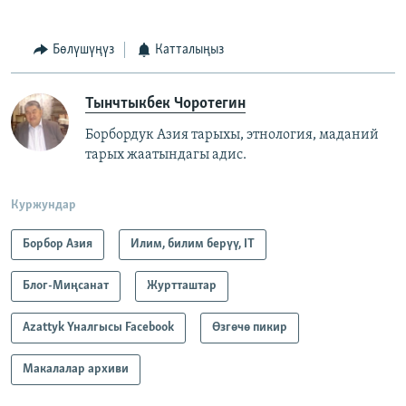
Бөлүшүңүз
Катталыңыз
Тынчтыкбек Чоротегин
Борбордук Азия тарыхы, этнология, маданий
тарых жаатындагы адис.
Куржундар
Борбор Азия
Илим, билим берүү, IT
Блог-Миңсанат
Журтташтар
Azattyk Үналгысы Facebook
Өзгөчө пикир
Макалалар архиви