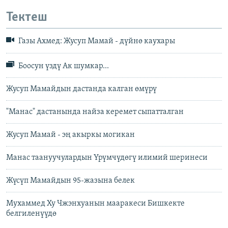
Тектеш
Газы Ахмед: Жусуп Мамай - дүйнө каухары
Боосун үздү Ак шумкар...
Жусуп Мамайдын дастанда калган өмүрү
"Манас" дастанында найза керемет сыпатталган
Жусуп Мамай - эң акыркы могикан
Манас таануучулардын Үрүмчүдөгү илимий шеринеси
Жүсүп Мамайдын 95-жазына белек
Мухаммед Ху Чжэнхуанын мааракеси Бишкекте
белгиленүүдө