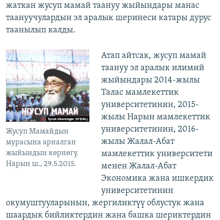
жаткан жусуп мамай таануу жыйындары манас
таануучулардын эл аралык шеринеси катары дурус
таанылып калды.
Атап айтсак, жусуп мамай
таануу эл аралык илимий
жыйындары 2014-жылы
Талас мамлекеттик
университетинин, 2015-
жылы Нарын мамлекеттик
университетинин, 2016-
Жусуп Мамайдын
жылы Жалал-Абат
мурасына арналган
жыйындын көрнөгү.
мамлекеттик университети
Нарын ш., 29.5.2015.
менен Жалал-Абат
Экономика жана ишкердик
университетинин
окумуштууларынын, жергиликтүү облустук жана
шаардык бийликтердин жана башка шериктердин