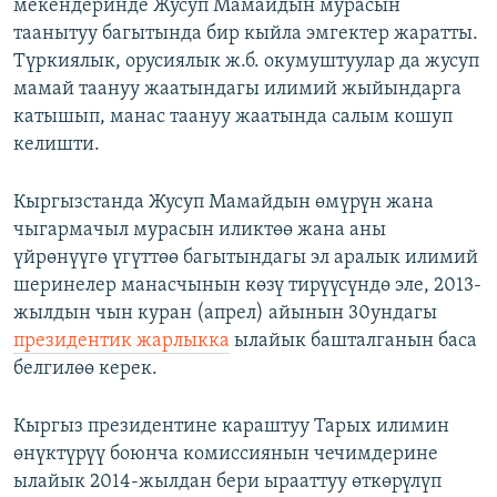
мекендеринде Жусуп Мамайдын мурасын
таанытуу багытында бир кыйла эмгектер жаратты.
Түркиялык, орусиялык ж.б. окумуштуулар да жусуп
мамай таануу жаатындагы илимий жыйындарга
катышып, манас таануу жаатында салым кошуп
келишти.
Кыргызстанда Жусуп Мамайдын өмүрүн жана
чыгармачыл мурасын иликтөө жана аны
үйрөнүүгө үгүттөө багытындагы эл аралык илимий
шеринелер манасчынын көзү тирүүсүндө эле, 2013-
жылдын чын куран (апрел) айынын 30ундагы
президентик жарлыкка
ылайык башталганын баса
белгилөө керек.
Кыргыз президентине караштуу Тарых илимин
өнүктүрүү боюнча комиссиянын чечимдерине
ылайык 2014-жылдан бери ырааттуу өткөрүлүп