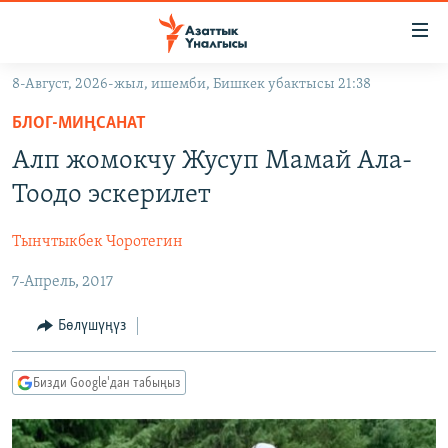
Линктер
Мазмунга
өтүңүз
8-Август, 2026-жыл, ишемби, Бишкек убактысы 21:38
Навигацияга
ЖАҢЫЛЫКТАР
өтүңүз
БЛОГ-МИҢСАНАТ
КЫРГЫЗСТАН
Издөөгө
Алп жомокчу Жусуп Мамай Ала-
салыңыз
ДҮЙНӨ
КЫРГЫЗСТАН
Тоодо эскерилет
УКРАИНА
САЯСАТ
ДҮЙНӨ
Тынчтыкбек Чоротегин
АТАЙЫН ИЛИКТӨӨ
ЭКОНОМИКА
БОРБОР АЗИЯ
7-Апрель, 2017
ТВ ПРОГРАММАЛАР
МАДАНИЯТ
ПОДКАСТ
БҮГҮН АЗАТТЫКТА
Бөлүшүңүз
ӨЗГӨЧӨ ПИКИР
ЭКСПЕРТТЕР ТАЛДАЙТ
Бизди Google'дан табыңыз
БИЗ ЖАНА ДҮЙНӨ
Русский
ДАНИСТЕ