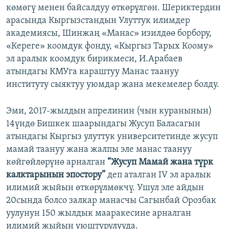
көмөгү менен байсалдуу өткөрүлгөн. Шериктердин
арасында Кыргызстандын Улуттук илимдер
академиясы, Шинжаң «Манас» изилдөө борбору,
«Кереге» коомдук фонду, «Кыргыз Тарых Коому»
эл аралык коомдук бирикмеси, И.Арабаев
атындагы КМУга караштуу Манас таануу
институту сыяктуу уюмдар жана мекемелер болду.
Эми, 2017-жылдын апрелинин (чын куранынын)
14үндө Бишкек шаарындагы Жусуп Баласагын
атындагы Кыргыз улуттук университетинде жусуп
мамай таануу жана жалпы эле манас таануу
көйгөйлөрүнө арналган
“Жусуп Мамай жана түрк
калктарынын эпостору”
деп аталган IV эл аралык
илимий жыйын өткөрүлмөкчү. Ушул эле айдын
20сында болсо залкар манасчы Сагынбай Орозбак
уулунун 150 жылдык мааракесине арналган
илимий жыйын уюштурулууда.