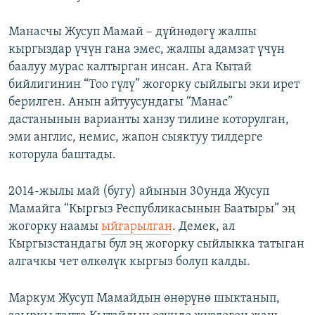
Манасчы Жусуп Мамай – дүйнөдөгү жалпы
кыргыздар үчүн гана эмес, жалпы адамзат үчүн
баалуу мурас калтырган инсан. Ага Кытай
бийлигинин “Тоо гүлү” жогорку сыйлыгы эки ирет
берилген. Анын айтуусундагы “Манас”
дастанынын варианты ханзу тилине которулган,
эми англис, немис, жапон сыяктуу тилдерге
которула баштады.
2014-жылы май (бугу) айынын 30унда Жусуп
Мамайга “Кыргыз Республикасынын Баатыры” эң
жогорку наамы
ыйгарылган
. Демек, ал
Кыргызстандагы бул эң жогорку сыйлыкка татыган
алгачкы чет өлкөлүк кыргыз болуп калды.
Маркум Жусуп Мамайдын өнөрүнө шыктанып,