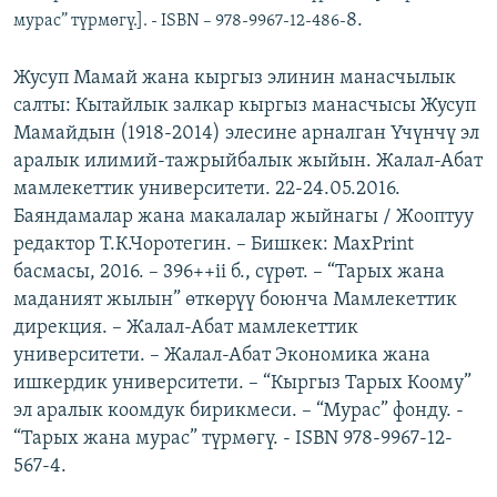
8.
мурас” түрмөгү.]. - ISBN – 978-9967-12-486-
Жусуп Мамай жана кыргыз элинин манасчылык
салты: Кытайлык залкар кыргыз манасчысы Жусуп
Мамайдын (1918-2014) элесине арналган Үчүнчү эл
аралык илимий-тажрыйбалык жыйын. Жалал-Абат
мамлекеттик университети. 22-24.05.2016.
Баяндамалар жана макалалар жыйнагы / Жооптуу
редактор Т.К.Чоротегин. – Бишкек: MaxPrint
басмасы, 2016. – 396++ii б., сүрөт. – “Тарых жана
маданият жылын” өткөрүү боюнча Мамлекеттик
дирекция. – Жалал-Абат мамлекеттик
университети. – Жалал-Абат Экономика жана
ишкердик университети. – “Кыргыз Тарых Коому”
эл аралык коомдук бирикмеси. – “Мурас” фонду. -
“Тарых жана мурас” түрмөгү. - ISBN 978-9967-12-
567-4.