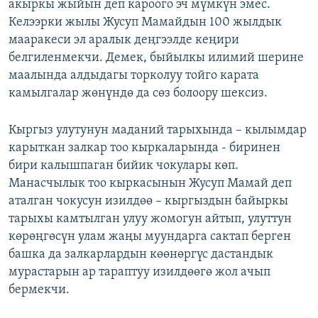
акыркы жыйын деп кароого эч мүмкүн эмес.
Келээрки жылы Жусуп Мамайдын 100 жылдык
мааракеси эл аралык деңгээлде кеңири
белгиленмекчи. Демек, быйылкы илимий шерине
маалында алдыдагы торколуу тойго карата
камылгалар жөнүндө да сөз болоору шексиз.
Кыргыз улутунун маданий тарыхында – кылымдар
карыткан залкар тоо кыркаларында - биринен
бири калышпаган бийик чокулары көп.
Манасчылык тоо кыркасынын Жусуп Мамай деп
аталган чокусун изилдөө – кыргыздын байыркы
тарыхы камтылган улуу жомогун айтып, улуттун
көрөңгөсүн улам жаңы муундарга сактап берген
башка да залкарлардын көөнөргүс дастандык
мурастарын ар тараптуу изилдөөгө жол ачып
бермекчи.