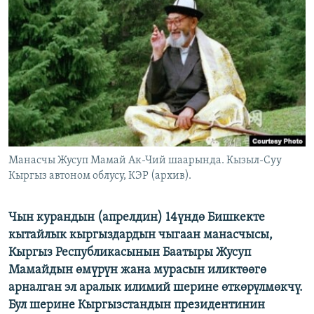
ОНЛАЙН ШЕРИНЕ
ЭЖЕ-СИҢДИЛЕР
АЗАТТЫК+
ЫҢГАЙСЫЗ СУРООЛОР
ЭЕ/АРнун бардык сайттары
Манасчы Жусуп Мамай Ак-Чий шаарында. Кызыл-Суу
Кыргыз автоном облусу, КЭР (архив).
Чын курандын (апрелдин) 14үндө Бишкекте
кытайлык кыргыздардын чыгаан манасчысы,
Кыргыз Республикасынын Баатыры Жусуп
Мамайдын өмүрүн жана мурасын иликтөөгө
арналган эл аралык илимий шерине өткөрүлмөкчү.
Бул шерине Кыргызстандын президентинин