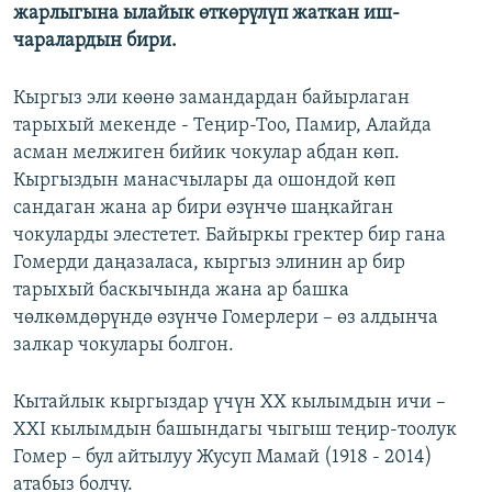
жарлыгына ылайык өткөрүлүп жаткан иш-
чаралардын бири.
Кыргыз эли көөнө замандардан байырлаган
тарыхый мекенде ‑ Теңир-Тоо, Памир, Алайда
асман мелжиген бийик чокулар абдан көп.
Кыргыздын манасчылары да ошондой көп
сандаган жана ар бири өзүнчө шаңкайган
чокуларды элестетет. Байыркы гректер бир гана
Гомерди даңазаласа, кыргыз элинин ар бир
тарыхый баскычында жана ар башка
чөлкөмдөрүндө өзүнчө Гомерлери – өз алдынча
залкар чокулары болгон.
Кытайлык кыргыздар үчүн XX кылымдын ичи –
XXI кылымдын башындагы чыгыш теңир-тоолук
Гомер – бул айтылуу Жусуп Мамай (1918 - 2014)
атабыз болчу.