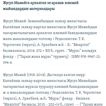
Жусуп Мамайга арналган эл аралык илимий
жыйындардын материалдары
:
Жусуп Мамай: Заманыбыздын залкар манасчысы:
Кытайлык залкар кыргыз манасчысы Жусуп Мамайдын
чыгармачылыгына арналган илимий баяндамалардын
жана макалалардын топтому / Редколлегия: Т. К.
Чоротегин (төрага), А. Эркебаев ж.б. – Б.: “Maxprint”
басмаканасы, 2014. 272 + XII б., сүрөт. - “Мурас” коомдук
фонду. – [“Тарых жана мурас” түрмөгү.] - ISBN 978-9967-12-
394-6.
Жусуп Мамай (1918-2014): Дастанда калган өмүр:
Кытайлык залкар кыргыз манасчысы Жусуп Мамайдын
чыгармачыл мурасы тууралуу илимий баяндамалардын
ж-а макалалардын топтому / Редколлегия: Т. К. Чоротегин
(төрага), А. Эркебаев, ж.б.; “Мурас” фонду. - Бишкек:
“Maxprint” басмасы, 2015. - 232+iv б., сүрөт. - – [“Тарых жана