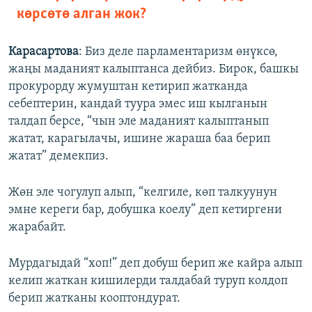
көрсөтө алган жок?
Карасартова
: Биз деле парламентаризм өнүксө,
жаңы маданият калыптанса дейбиз. Бирок, башкы
прокурорду жумуштан кетирип жатканда
себептерин, кандай туура эмес иш кылганын
талдап берсе, “чын эле маданият калыптанып
жатат, карагылачы, ишине жараша баа берип
жатат” демекпиз.
Жөн эле чогулуп алып, “келгиле, көп талкуунун
эмне кереги бар, добушка коелу” деп кетиргени
жарабайт.
Мурдагыдай “хоп!” деп добуш берип же кайра алып
келип жаткан кишилерди талдабай туруп колдоп
берип жатканы кооптондурат.