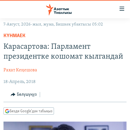
Линктер
Мазмунга
өтүңүз
7-Август, 2026-жыл, жума, Бишкек убактысы 05:02
Навигацияга
ЖАҢЫЛЫКТАР
өтүңүз
КҮНМАЕК
КЫРГЫЗСТАН
Издөөгө
Карасартова: Парламент
салыңыз
ДҮЙНӨ
КЫРГЫЗСТАН
президентке кошомат кылгандай
УКРАИНА
САЯСАТ
ДҮЙНӨ
Рахат Кеңешова
АТАЙЫН ИЛИКТӨӨ
ЭКОНОМИКА
БОРБОР АЗИЯ
18-Апрель, 2018
ТВ ПРОГРАММАЛАР
МАДАНИЯТ
ПОДКАСТ
БҮГҮН АЗАТТЫКТА
Бөлүшүңүз
ӨЗГӨЧӨ ПИКИР
ЭКСПЕРТТЕР ТАЛДАЙТ
Бизди Google'дан табыңыз
БИЗ ЖАНА ДҮЙНӨ
Русский
ДАНИСТЕ