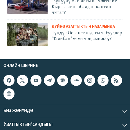
"Күйүүчү май дагы кымбаттайт".
Кыргызстан абалдан кантип
чыгат?
ДҮЙНӨ АЗАТТЫКТЫН НАЗАРЫНДА
Түндүк Ооганстандагы чабуулдар
"Талибан" үчүн чоң сынообу?
ОНЛАЙН ШЕРИНЕ
БИЗ ЖӨНҮНДӨ
"АЗАТТЫКТЫН" САНДЫГЫ