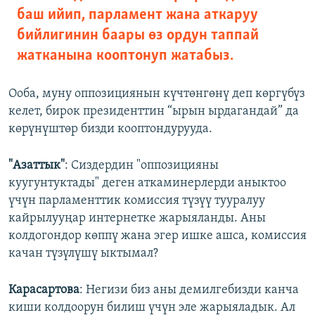
баш ийип, парламент жана аткаруу
бийлигинин баары өз ордун таппай
жатканына кооптонуп жатабыз.
Ооба, муну оппозициянын күчтөнгөнү деп көргүбүз
келет, бирок президенттин “ырын ырдагандай” да
көрүнүштөр бизди кооптондурууда.
"Азаттык"
: Сиздердин "оппозицияны
куугунтуктады" деген аткаминерлерди аныктоо
үчүн парламенттик комиссия түзүү тууралуу
кайрылууңар интернетке жарыяланды. Аны
колдогондор көппү жана эгер ишке ашса, комиссия
качан түзүлүшү ыктымал?
Карасартова
: Негизи биз аны демилгебизди канча
киши колдоорун билиш үчүн эле жарыяладык. Ал