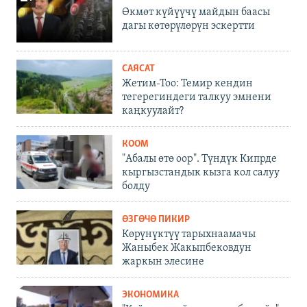
Өкмөт күйүүчү майдын баасы
дагы көтөрүлөрүн эскертти
САЯСАТ
Жетим-Тоо: Темир кендин
тегерегиндеги талкуу эмнени
каңкуулайт?
КООМ
"Абалы өтө оор". Түндүк Кипрде
кыргызстандык кызга кол салуу
болду
ӨЗГӨЧӨ ПИКИР
Көрүнүктүү тарыхнаамачы
Жаныбек Жакыпбековдун
жаркын элесине
ЭКОНОМИКА