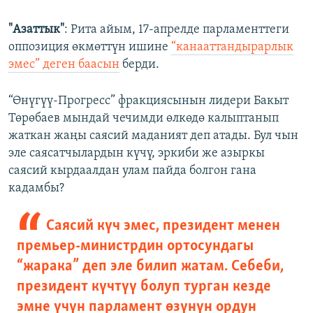
"Азаттык"
: Рита айым, 17-апрелде парламенттеги
оппозиция өкмөттүн ишине
“канааттандырарлык
эмес” деген баасын
берди.
“Өнүгүү-Прогресс” фракциясынын лидери Бакыт
Төрөбаев мындай чечимди өлкөдө калыптанып
жаткан жаңы саясий маданият деп атады. Бул чын
эле саясатчылардын күчү, эркиби же азыркы
саясий кырдаалдан улам пайда болгон гана
кадамбы?
Саясий күч эмес, президент менен
премьер-министрдин ортосундагы
“жарака” деп эле билип жатам. Себеби,
президент күчтүү болуп турган кезде
эмне үчүн парламент өзүнүн ордун