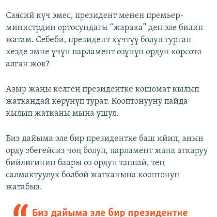
Саясий күч эмес, президент менен премьер-
министрдин ортосундагы “жарака” деп эле билип
жатам. Себеби, президент күчтүү болуп турган
кезде эмне үчүн парламент өзүнүн ордун көрсөтө
алган жок?
Азыр жаңы келген президентке кошомат кылып
жаткандай көрүнүп турат. Кооптонууну пайда
кылып жатканы мына ушул.
Биз дайыма эле бир президентке баш ийип, анын
орду эбегейсиз чоң болуп, парламент жана аткаруу
бийлигинин баары өз ордун таппай, тең
салмактуулук болбой жатканына кооптонуп
жатабыз.
Биз дайыма эле бир президентке