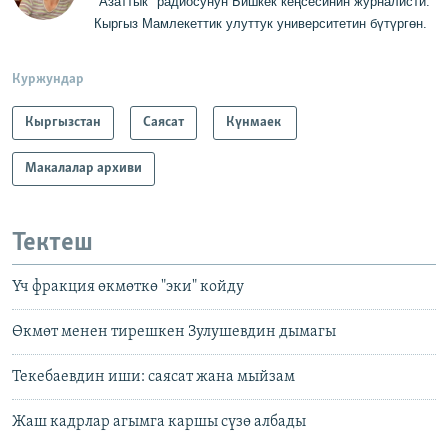
"Азаттык" радиосунун Бишкек кеңсесинин журналисти
.
Кыргыз Мамлекеттик
у
луттук университетин бүтүргө
н
.
Куржундар
Кыргызстан
Саясат
Күнмаек
Макалалар архиви
Тектеш
Үч фракция өкмөткө "эки" койду
Өкмөт менен тирешкен Зулушевдин дымагы
Текебаевдин иши: саясат жана мыйзам
Жаш кадрлар агымга каршы сүзө албады