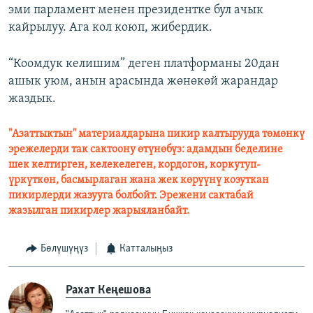
эми парламент менен президентке бул ачык
кайрылуу. Ага кол коюп, жибердик.
“Коомдук келишим” деген платформаны 20дан
ашык уюм, анын арасында жөнөкөй жарандар
жаздык.
"Азаттыктын" материалдарына пикир калтырууда төмөнкү
эрежелерди так сактоону өтүнөбүз: адамдын беделине
шек келтирген, келекелеген, кордогон, коркутуп-
үркүткөн, басмырлаган жана жек көрүүнү козуткан
пикирлерди жазууга болбойт. Эрежени сактабай
жазылган пикирлер жарыяланбайт.
Бөлүшүңүз
Катталыңыз
Рахат Кеңешова