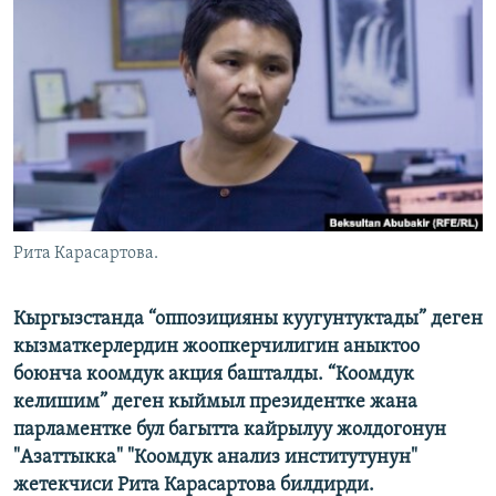
ОНЛАЙН ШЕРИНЕ
ЭЖЕ-СИҢДИЛЕР
АЗАТТЫК+
ЫҢГАЙСЫЗ СУРООЛОР
ЭЕ/АРнун бардык сайттары
Рита Карасартова.
Кыргызстанда “оппозицияны куугунтуктады” деген
кызматкерлердин жоопкерчилигин аныктоо
боюнча коомдук акция башталды. “Коомдук
келишим” деген кыймыл президентке жана
парламентке бул багытта кайрылуу жолдогонун
"Азаттыкка" "Коомдук анализ институтунун"
жетекчиси Рита Карасартова билдирди.