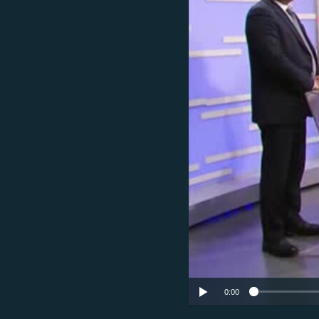
ЭЖЕ-СИҢДИЛЕР
АЗАТТЫК+
ЫҢГАЙСЫЗ СУРООЛОР
0:00