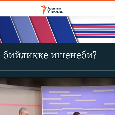
 бийликке ишенеби?