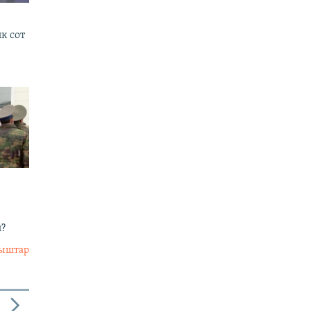
к сот
?
лыштар