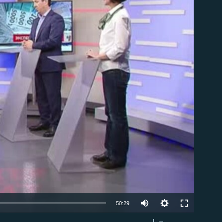
able
Auto
50:29
240p