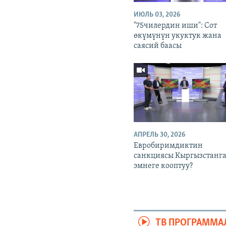
ИЮЛЬ 03, 2026
"75чилердин иши": Сот
өкүмүнүн укуктук жана
саясий баасы
АПРЕЛЬ 30, 2026
Евробиримдиктин
санкциясы Кыргызстанг
эмнеге кооптуу?
ТВ ПРОГРАММА