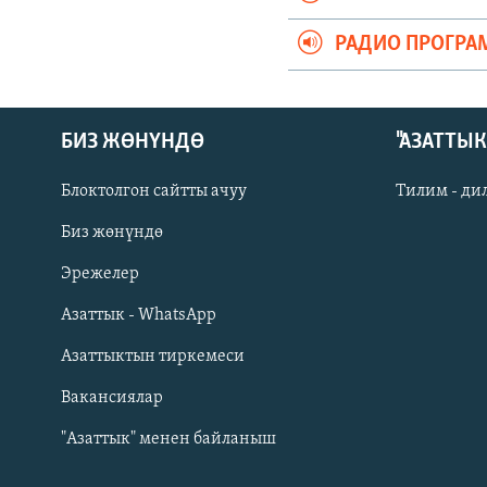
РАДИО ПРОГРА
БИЗ ЖӨНҮНДӨ
"АЗАТТЫ
Блоктолгон сайтты ачуу
Тилим - ди
Биз жөнүндө
Русский
Эрежелер
Азаттык - WhatsApp
ОНЛАЙН ШЕРИНЕ
Азаттыктын тиркемеси
Вакансиялар
"Азаттык" менен байланыш
ЭЕ/АРнун бардык сайттары