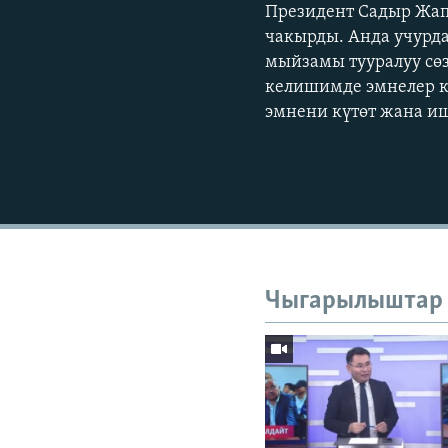
Президент Садыр Жапа
чакырды. Анда учурд
мыйзамы тууралуу сөз
келишимде эмнелер к
эмнени күтөт жана и
Чыгарылыштар