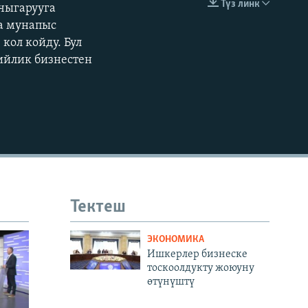
Түз линк
чыгарууга
EMBED
360p
а мунапыс
кол койду. Бул
480p
ийлик бизнестен
720p
1080p
480p
Тектеш
ЭКОНОМИКА
Ишкерлер бизнеске
тоскоолдукту жоюуну
өтүнүштү