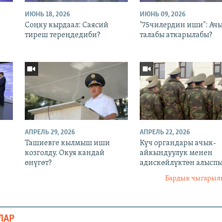
ИЮНЬ 18, 2026
ИЮНЬ 09, 2026
Соңку кырдаал: Саясий
"75чилердин иши": Ачы
тиреш тереңдедиби?
талабы аткарылабы?
АПРЕЛЬ 29, 2026
АПРЕЛЬ 22, 2026
Ташиевге кылмыш иши
Күч органдары ачык-
а
козголду. Окуя кандай
айкындуулук менен
өнүгөт?
адискөйлүктөн алыспы
Бардык чыгары
ЛАР