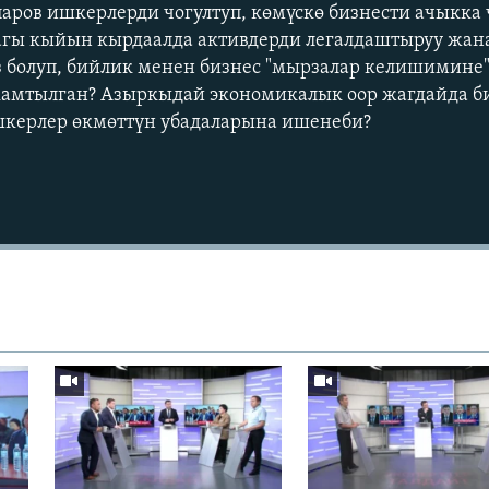
ров ишкерлерди чогултуп, көмүскө бизнести ачыкка 
агы кыйын кырдаалда активдерди легалдаштыруу жан
 болуп, бийлик менен бизнес "мырзалар келишимине" 
амтылган? Азыркыдай экономикалык оор жагдайда б
шкерлер өкмөттүн убадаларына ишенеби?
Auto
240p
360p
720p
1080p