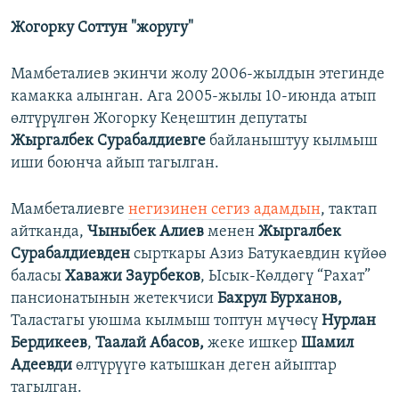
Жогорку Соттун "жоругу"
Мамбеталиев экинчи жолу 2006-жылдын этегинде
камакка алынган. Ага 2005-жылы 10-июнда атып
өлтүрүлгөн Жогорку Кеңештин депутаты
Жыргалбек Сурабалдиевге
байланыштуу кылмыш
иши боюнча айып тагылган.
Мамбеталиевге
негизинен сегиз адамдын
, тактап
айтканда,
Чыныбек Алиев
менен
Жыргалбек
Сурабалдиевден
сырткары Азиз Батукаевдин күйөө
баласы
Хаважи Заурбеков
, Ысык-Көлдөгү “Рахат”
пансионатынын жетекчиси
Бахрул Бурханов,
Таластагы уюшма кылмыш топтун мүчөсү
Нурлан
Бердикеев
,
Таалай Абасов,
жеке ишкер
Шамил
Адеевди
өлтүрүүгө катышкан деген айыптар
тагылган.