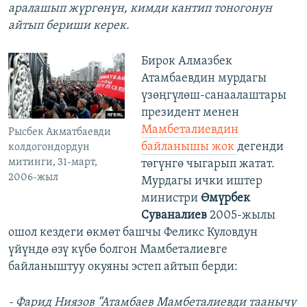
аралашып жүргөнүн, кимди кантип тоногонун
айтып бериши керек.
Бирок Алмазбек
Атамбаевдин мурдагы
үзөңгүлөш-санаалаштары
президент менен
Мамбеталиевдин
Рысбек Акматбаевди
байланышы жок
дегенди
колдогондордун
митинги, 31-март,
төгүнгө чыгарып жатат.
2006-жыл
Мурдагы ички иштер
министри
Өмүрбек
Суваналиев
2005-жылы
ошол кездеги өкмөт башчы Феликс Куловдун
үйүндө өзү күбө болгон Мамбеталиевге
байланыштуу окуяны эстеп айтып берди:
- Фарид Ниязов “Атамбаев Мамбеталиевди таанычу