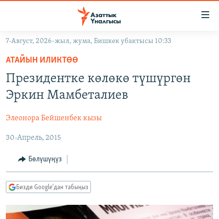
Линктер
Мазмунга
өтүңүз
7-Август, 2026-жыл, жума, Бишкек убактысы 10:33
Навигацияга
ЖАҢЫЛЫКТАР
өтүңүз
АТАЙЫН ИЛИКТӨӨ
КЫРГЫЗСТАН
Издөөгө
Президентке көлөкө түшүргөн
салыңыз
ДҮЙНӨ
КЫРГЫЗСТАН
Эркин Мамбеталиев
УКРАИНА
САЯСАТ
ДҮЙНӨ
Элеонора Бейшенбек кызы
АТАЙЫН ИЛИКТӨӨ
ЭКОНОМИКА
БОРБОР АЗИЯ
30-Апрель, 2015
ТВ ПРОГРАММАЛАР
МАДАНИЯТ
ПОДКАСТ
БҮГҮН АЗАТТЫКТА
Бөлүшүңүз
ӨЗГӨЧӨ ПИКИР
ЭКСПЕРТТЕР ТАЛДАЙТ
Бизди Google'дан табыңыз
БИЗ ЖАНА ДҮЙНӨ
Русский
ДАНИСТЕ