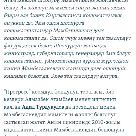
Атамбаевдин шоопуру, Мамбеталиев жансакчысы
болчу. Ал экөөнүн мамилеси сонун экенин элдин
баары эле билет. Кыргызстанда кошоматчылык
өнүккөн да. Эми ошол шоопурга
кошоматтангандар Мамбеталиевге деле
кошоматтанат да. Ошон үчүн экөөнү тең таасирдүү
фигура десек болот. Шоопурдун жанында
министрлер, губернаторлор, генералдар баш болуп
кошоматтанып, үймөлөктөшүп чуркап жүргөндөн
кийин Мамбеталиевдин жанында деле ошондой
кишилер болот да. Экөө тең таасирдүү фигура.
“Прогресс” коомдук фондунун төрагасы, бир
кездери Алмазбек Атамбаев менен иштешип
калган
Адил Турдукулов
да президент менен
Мамбеталиевдин мамилеси жакшы болгонун
тастыктап жатат. Анын пикиринде 2010-жылы
ыңкылаптан кийин Мамбеталиевдин бошошуна