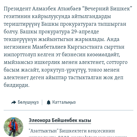
Президент Алмазбек Атамбаев “Вечерний Бишкек”
гезитинин кайрылуусунда айтылгандарды
териштирүүнү Башкы прокуратурага тапшырган
болчу. Башкы прокуратура 29-апрелде
текшерүүнүн жыйынтыгын жарыялады. Анда
негизинен Мамбеталиев Кыргызстанга сырттан
импорттолуп келген эт бизнесин көзөмөлдөйт,
мыйзамсыз ишкерлик менен алектенет, сотторго
басым жасайт, коркутуп-үркүтүү, тоноо менен
алектенет деген айыптар тастыкталган жок деп
билдирди.
Бөлүшүңүз
Катталыңыз
Элеонора Бейшенбек кызы
"Азаттыктын" Бишкектеги кеңсесинин