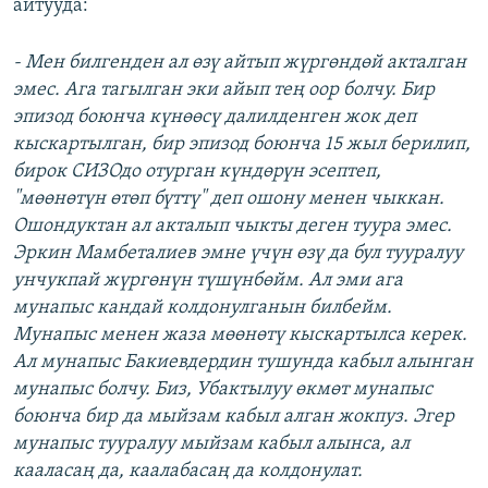
айтууда:
- Мен билгенден ал өзү айтып жүргөндөй акталган
эмес. Ага тагылган эки айып тең оор болчу. Бир
эпизод боюнча күнөөсү далилденген жок деп
кыскартылган, бир эпизод боюнча 15 жыл берилип,
бирок СИЗОдо отурган күндөрүн эсептеп,
"мөөнөтүн өтөп бүттү" деп ошону менен чыккан.
Ошондуктан ал акталып чыкты деген туура эмес.
Эркин Мамбеталиев эмне үчүн өзү да бул тууралуу
унчукпай жүргөнүн түшүнбөйм. Ал эми ага
мунапыс кандай колдонулганын билбейм.
Мунапыс менен жаза мөөнөтү кыскартылса керек.
Ал мунапыс Бакиевдердин тушунда кабыл алынган
мунапыс болчу. Биз, Убактылуу өкмөт мунапыс
боюнча бир да мыйзам кабыл алган жокпуз. Эгер
мунапыс тууралуу мыйзам кабыл алынса, ал
кааласаң да, каалабасаң да колдонулат.