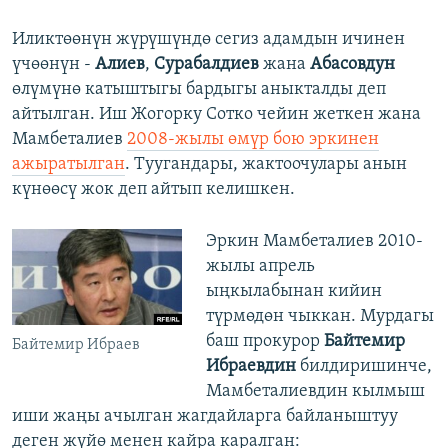
Иликтөөнүн жүрүшүндө сегиз адамдын ичинен
үчөөнүн -
Алиев
,
Сурабалдиев
жана
Абасовдун
өлүмүнө катыштыгы бардыгы аныкталды деп
айтылган. Иш Жогорку Сотко чейин жеткен жана
Мамбеталиев
2008-жылы өмүр бою эркинен
ажыратылган
. Туугандары, жактоочулары анын
күнөөсү жок деп айтып келишкен.
Эркин Мамбеталиев 2010-
жылы апрель
ыңкылабынан кийин
түрмөдөн чыккан. Мурдагы
баш прокурор
Байтемир
Байтемир Ибраев
Ибраевдин
билдиришинче,
Мамбеталиевдин кылмыш
иши жаңы ачылган жагдайларга байланыштуу
деген жүйө менен кайра каралган: