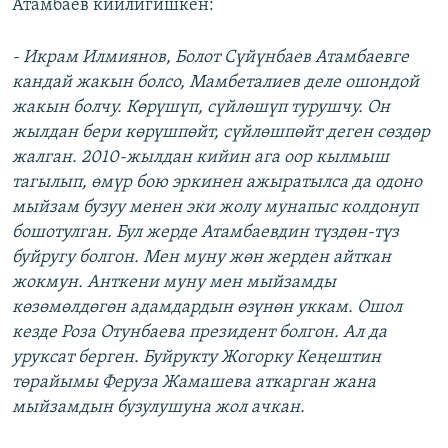
Атамбаев кийлигишкен:
- Икрам Илмиянов, Болот Сүйүнбаев Атамбаевге
кандай жакын болсо, Мамбеталиев деле ошондой
жакын болчу. Көрүшүп, сүйлөшүп турушчу. Он
жылдан бери көрүшпөйт, сүйлөшпөйт деген сөздөр
жалган. 2010-жылдан кийин ага оор кылмыш
тагылып, өмүр бою эркинен ажыратылса да одоно
мыйзам бузуу менен эки жолу мунапыс колдонуп
бошотулган. Бул жерде Атамбаевдин түздөн-түз
буйругу болгон. Мен муну жөн жерден айткан
жокмун. Анткени муну мен мыйзамды
көзөмөлдөгөн адамдардын өзүнөн уккам. Ошол
кезде Роза Отунбаева президент болгон. Ал да
уруксат берген. Буйрукту Жогорку Кеңештин
төрайымы Феруза Жамашева аткарган жана
мыйзамдын бузулушуна жол ачкан.