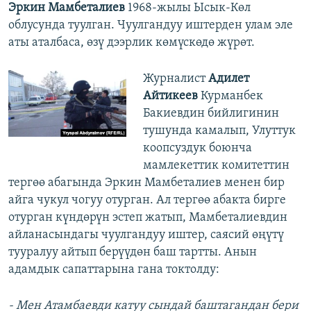
Эркин Мамбеталиев
1968-жылы Ысык-Көл
облусунда туулган. Чуулгандуу иштерден улам эле
аты аталбаса, өзү дээрлик көмүскөдө жүрөт.
Журналист
Адилет
Айтикеев
Курманбек
Бакиевдин бийлигинин
тушунда камалып, Улуттук
коопсуздук боюнча
мамлекеттик комитеттин
тергөө абагында Эркин Мамбеталиев менен бир
айга чукул чогуу отурган. Ал тергөө абакта бирге
отурган күндөрүн эстеп жатып, Мамбеталиевдин
айланасындагы чуулгандуу иштер, саясий өңүтү
тууралуу айтып берүүдөн баш тартты. Анын
адамдык сапаттарына гана токтолду:
- Мен Атамбаевди катуу сындай баштагандан бери