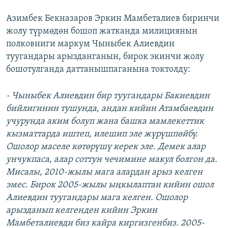
Азимбек Бекназаров Эркин Мамбеталиев биринчи
жолу түрмөдөн бошоп жатканда милициянын
полковниги маркум Чыныбек Алиевдин
туугандары арызданганын, бирок экинчи жолу
бошотулганда даттанышпаганына токтолду:
- Чыныбек Алиевдин бир туугандары Бакиевдин
бийлигинин тушунда, андан кийин Атамбаевдин
учурунда аким болуп жана башка мамлекеттик
кызматтарда иштеп, илешип эле жүрүшпөйбү.
Ошолор маселе көтөрүшү керек эле. Демек алар
унчукпаса, алар соттун чечимине макул болгон да.
Мисалы, 2010-жылы мага алардан арыз келген
эмес. Бирок 2005-жылы ыңкылаптан кийин ошол
Алиевдин туугандары мага келген. Ошолор
арызданып келгенден кийин Эркин
Мамбеталиевди биз кайра киргизгенбиз. 2005-