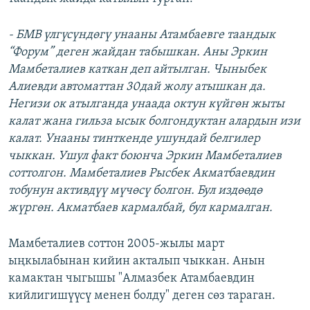
- БМВ үлгүсүндөгү унааны Атамбаевге таандык
“Форум” деген жайдан табышкан. Аны Эркин
Мамбеталиев каткан деп айтылган. Чыныбек
Алиевди автоматтан 30дай жолу атышкан да.
Негизи ок атылганда унаада октун күйгөн жыты
калат жана гильза ысык болгондуктан алардын изи
калат. Унааны тинткенде ушундай белгилер
чыккан. Ушул факт боюнча Эркин Мамбеталиев
соттолгон. Мамбеталиев Рысбек Акматбаевдин
тобунун активдүү мүчөсү болгон. Бул издөөдө
жүргөн. Акматбаев кармалбай, бул кармалган.
Мамбеталиев соттон 2005-жылы март
ыңкылабынан кийин акталып чыккан. Анын
камактан чыгышы "Алмазбек Атамбаевдин
кийлигишүүсү менен болду" деген сөз тараган.