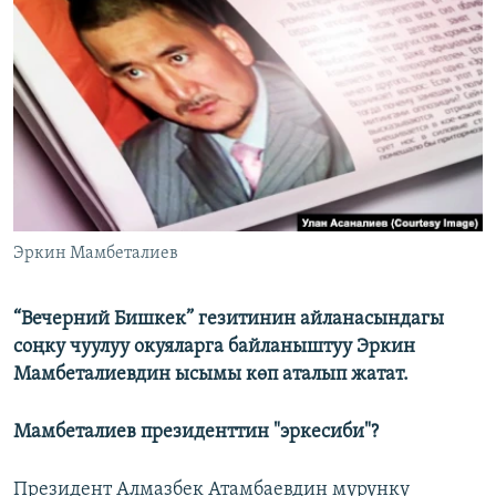
ОНЛАЙН ШЕРИНЕ
ЭЖЕ-СИҢДИЛЕР
АЗАТТЫК+
ЫҢГАЙСЫЗ СУРООЛОР
ЭЕ/АРнун бардык сайттары
Эркин Мамбеталиев
“Вечерний Бишкек” гезитинин айланасындагы
соңку чуулуу окуяларга байланыштуу Эркин
Мамбеталиевдин ысымы көп аталып жатат.
Мамбеталиев президенттин "эркесиби"?
Президент Алмазбек Атамбаевдин мурунку