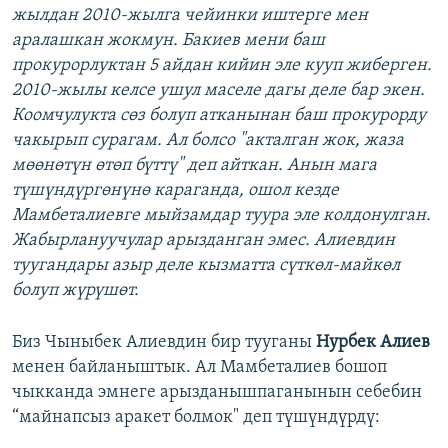
жылдан 2010-жылга чейинки иштерге мен
аралашкан жокмун. Бакиев мени баш
прокурорлуктан 5 айдан кийин эле кууп жиберген.
2010-жылы келсе ушул маселе дагы деле бар экен.
Коомчулукта сөз болуп атканынан баш прокурорду
чакырып сурагам. Ал болсо "акталган жок, жаза
мөөнөтүн өтөп бүттү" деп айткан. Анын мага
түшүндүргөнүнө караганда, ошол кезде
Мамбеталиевге мыйзамдар туура эле колдонулган.
Жабырлануучулар арызданган эмес. Алиевдин
туугандары азыр деле кызматта сүткөл-майкөл
болуп жүрүшөт.
Биз Чыныбек Алиевдин бир тууганы
Нурбек Алиев
менен байланыштык. Ал Мамбеталиев бошоп
чыкканда эмнеге арызданышпаганынын себебин
“майнапсыз аракет болмок" деп түшүндүрдү: