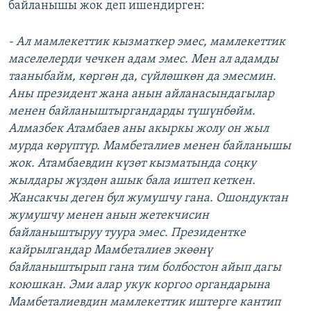
байланышы жок деп ишендирген:
- Ал мамлекеттик кызматкер эмес, мамлекеттик
маселелерди чечкен адам эмес. Мен ал адамды
тааныбайм, көргөн да, сүйлөшкөн да эмесмин.
Аны президент жана анын айланасындагылар
менен байланыштыргандарды түшүнбөйм.
Алмазбек Атамбаев аны акыркы жолу он жыл
мурда көрүптүр. Мамбеталиев менен байланышы
жок. Атамбаевдин күзөт кызматында соңку
жылдары жүздөн ашык бала иштеп кеткен.
Жансакчы деген бул жумушчу гана. Ошондуктан
жумушчу менен анын жетекчисин
байланыштыруу туура эмес. Президентке
кайрылгандар Мамбеталиев экөөнү
байланыштырып гана тим болбостон айып дагы
коюшкан. Эми алар укук коргоо органдарына
Мамбеталиевдин мамлекеттик иштерге кантип