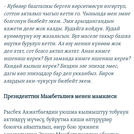
- Күбөлөр баштапкы берген көрсөтмөсүн өзгөртүп,
соттон акталып чыгып кетти го. Чынында мен эмне
болгонун билбейт экем. Эми арыздангандын
кажети деле жок калды. Кудайга койдук. Кудай
күнөөлүүнү өзү жазаласын. Бул маселе такыр башка
өңүткө бурулуп кетти. Ал өзү менин күнөөм жок
деп атат, сот болсо актап жатат. Анан кимге
ишениш керек? Бул заманда кимге ишениш керек?
Кандай кылыш керек? Биздин эле эпизод эмес,
дагы көп эпизоддор бар деп укканбыз. Бирок
алардын аки-чүкүсүн билбейт экем.
Президенттин Мамбеталиев менен мамилеси
Рысбек Акматбаевдин уюшма кылмыштуу тобунун
активдүү мүчөсү, буйрутма киши өлтүрүүлөр
боюнча айыпталып, өмүр бою эркинен