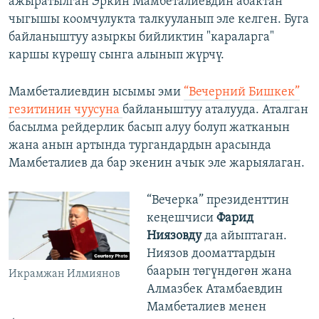
ажыратылган Эркин Мамбеталиевдин абактан
чыгышы коомчулукта талкууланып эле келген. Буга
байланыштуу азыркы бийликтин "караларга"
каршы күрөшү сынга алынып жүрчү.
Мамбеталиевдин ысымы эми
“Вечерний Бишкек”
гезитинин чуусуна
байланыштуу аталууда. Аталган
басылма рейдерлик басып алуу болуп жатканын
жана анын артында тургандардын арасында
Мамбеталиев да бар экенин ачык эле жарыялаган.
“Вечерка” президенттин
кеңешчиси
Фарид
Ниязовду
да айыптаган.
Ниязов дооматтардын
баарын төгүндөгөн жана
Икрамжан Илмиянов
Алмазбек Атамбаевдин
Мамбеталиев менен