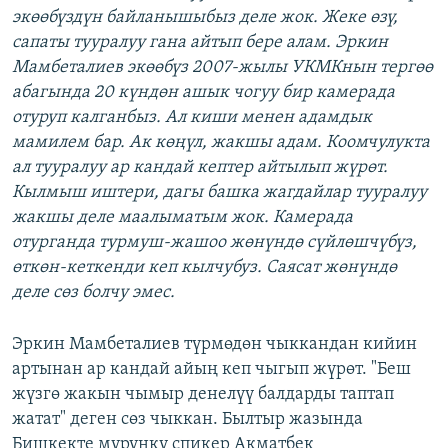
экөөбүздүн байланышыбыз деле жок. Жеке өзү,
сапаты тууралуу гана айтып бере алам. Эркин
Мамбеталиев экөөбүз 2007-жылы УКМКнын тергөө
абагында 20 күндөн ашык чогуу бир камерада
отуруп калганбыз. Ал киши менен адамдык
мамилем бар. Ак көңүл, жакшы адам. Коомчулукта
ал тууралуу ар кандай кептер айтылып жүрөт.
Кылмыш иштери, дагы башка жагдайлар тууралуу
жакшы деле маалыматым жок. Камерада
отурганда турмуш-жашоо жөнүндө сүйлөшчүбүз,
өткөн-кеткенди кеп кылчубуз. Саясат жөнүндө
деле сөз болчу эмес.
Эркин Мамбеталиев түрмөдөн чыккандан кийин
артынан ар кандай айың кеп чыгып жүрөт. "Беш
жүзгө жакын чымыр денелүү балдарды таптап
жатат" деген сөз чыккан. Былтыр жазында
Бишкекте мурунку спикер Акматбек