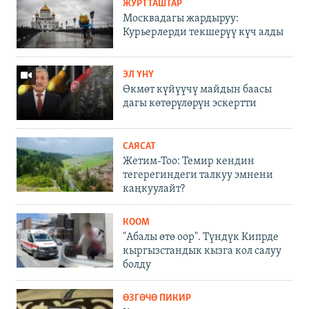
ЖУРТТАШТАР
Москвадагы жардыруу:
Курьерлерди текшерүү күч алды
ЭЛ ҮНҮ
Өкмөт күйүүчү майдын баасы
дагы көтөрүлөрүн эскертти
САЯСАТ
Жетим-Тоо: Темир кендин
тегерегиндеги талкуу эмнени
каңкуулайт?
КООМ
"Абалы өтө оор". Түндүк Кипрде
кыргызстандык кызга кол салуу
болду
ӨЗГӨЧӨ ПИКИР