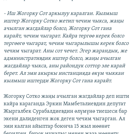
- Иш Жогорку Сот аркылуу каралган. Кылмыш
иштер Жогорку Сотко жетип чечим чыкса, жаңы
ачылган жагдайлар болсо, Жогорку Сот гана
карайт, чечим чыгарат. Кайра тергөө керек болсо
тергөөгө чыгарат, чечим чыгарылышы керек болсо
чечим чыгарат. Аны сот чечет. Эгер жарандык, же
административдик иштер болсо, жаңы ачылган
жагдайлар чыкса, аны райондук соттор эле карай
берет. Ал эми акыркы инстанцияда өкүм чыккан
кылмыш иштерди Жогорку Сот гана карайт.
Жогорку Сотко жаңы ачылган жагдайлар деп ишти
кайра караганда Эркин Мамбеталиевдин депутат
Жыргалбек Сурабалдиевдин өлүмүнө тиешеси бар
экени далиденген жок деген чечим чыгарган. Ал
эми калган айыптар боюнча 15 жыл мөөнөт
берилген, бирок мунапыс менен жаза мөөнөтү