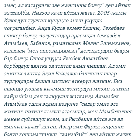
эмес, ал катардагы эле жансакчы болчу” деп айтып
жатпайбы. Ниязов калп айтып жатат. 2005-жылы
Куловдун туулган күнүндө анын үйүндө
чогулганбыз. Анда Кулов өкмөт башчы, Текебаев
спикер болчу. Чогулгандар арасында Алмазбек
Атамбаев, Бабанов, раматылык Мелис Эшимканов,
кыскасы "мен оппозициямын" дегендердин баары
бар болчу. Ошол учурда Рысбек Акматбаев
борбордук аянтка эл топтоп алып чыккан. Ал эми
экинчи аянтка Эдил Байсалов баштаган шаар
тургундары башка митинг өткөрүп жаткан. Биз
ошондо уюшма кылмыш топтордун мизин кантип
кайрыйбыз деп талкуулап жатканда Алмазбек
Атамбаев ошол элдин көзүнчө “силер эмне эле
митинг-питинг кылып атасыңар, мен Мамбеталиев
менен сүйлөшүп коем, ал Рысбекке айтса эле ал
тынчып калат” деген. Азыр эми Фарид кеңешчи
болуп кошоматтанып "тааныбайт" деп айтып жатат.