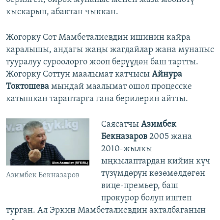
кыскарып, абактан чыккан.
Жогорку Сот Мамбеталиевдин ишинин кайра
каралышы, андагы жаңы жагдайлар жана мунапыс
тууралуу суроолорго жооп берүүдөн баш тартты.
Жогорку Соттун маалымат катчысы
Айнура
Токтошева
мындай маалымат ошол процесске
катышкан тараптарга гана берилерин айтты.
Саясатчы
Азимбек
Бекназаров
2005 жана
2010-жылкы
ыңкылаптардан кийин күч
түзүмдөрүн көзөмөлдөгөн
Азимбек Бекназаров
вице-премьер, баш
прокурор болуп иштеп
турган. Ал Эркин Мамбеталиевдин акталбаганын