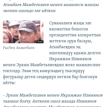
Атамбаев Мамбеталиев менен мамилеси жакшы
экенин ошондо эле айткан.
Суваналиев жаңы эле
кызматтан бошогон
президенттик аппараттын
жетекчи орун басары,
Атамбаевдин эң
Рысбек Акматбаев
ишенимдүү адамы делген
Икрамжан Илмиянов
менен Эркин Мамбеталиевдин жеке мамилесине
токтолду. Экөө тең көмүскөдөгү таасирдүү
фигуралар деген сөздөрдүн негизи бар болгонун
айтты:
- Эркин Мамбеталиев менен Икрамжан Илмиянов
тааныш болчу. Анткени ошол маалда Илмиянов