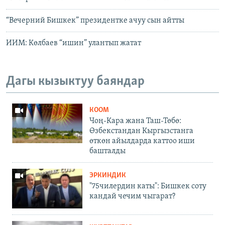
“Вечерний Бишкек” президентке ачуу сын айтты
ИИМ: Көлбаев “ишин” улантып жатат
Дагы кызыктуу баяндар
КООМ
Чоң-Кара жана Таш-Төбө:
Өзбекстандан Кыргызстанга
өткөн айылдарда каттоо иши
башталды
ЭРКИНДИК
"75чилердин каты": Бишкек соту
кандай чечим чыгарат?