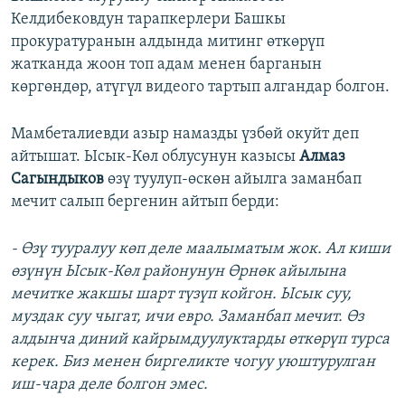
Келдибековдун тарапкерлери Башкы
прокуратуранын алдында митинг өткөрүп
жатканда жоон топ адам менен барганын
көргөндөр, атүгүл видеого тартып алгандар болгон.
Мамбеталиевди азыр намазды үзбөй окуйт деп
айтышат. Ысык-Көл облусунун казысы
Алмаз
Сагындыков
өзү туулуп-өскөн айылга заманбап
мечит салып бергенин айтып берди:
- Өзү тууралуу көп деле маалыматым жок. Ал киши
өзүнүн Ысык-Көл районунун Өрнөк айылына
мечитке жакшы шарт түзүп койгон. Ысык суу,
муздак суу чыгат, ичи евро. Заманбап мечит. Өз
алдынча диний кайрымдуулуктарды өткөрүп турса
керек. Биз менен биргеликте чогуу уюштурулган
иш-чара деле болгон эмес.