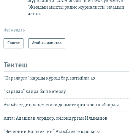
журналисти. 2009-жылы Internews уюмунун
"Жылдын мыкты радио журналисти" наамын
алган.
Куржундар
Саясат
Атайын иликтөө
Тектеш
“Караларга” каршы күрөш бар, натыйжа аз
“Каралар” кайра баш көтөрдү
Атамбаевдин кеңешчиси дооматтарга жооп кайтарды
Апта: Адашкан лорддор, ойлондурган Илмиянов
“Вечерний Бишкектин” Атамбаевге каяшасы