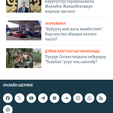
Көрүнүктүү тарыхнаамачы
Жаныбек Жакыпбековдун
жаркын элесине
ЭКОНОМИКА
"Күйүүчү май дагы кымбаттайт".
Кыргызстан абалдан кантип
чыгат?
ДҮЙНӨ АЗАТТЫКТЫН НАЗАРЫНДА
Түндүк Ооганстандагы чабуулдар
"Талибан" үчүн чоң сынообу?
ОНЛАЙН ШЕРИНЕ