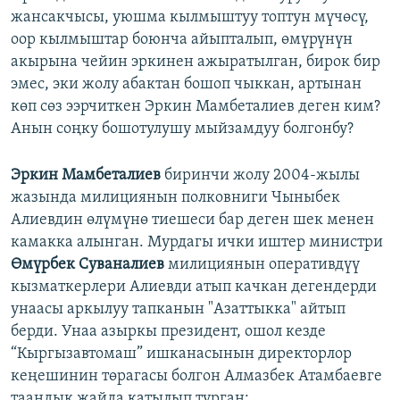
жансакчысы, уюшма кылмыштуу топтун мүчөсү,
оор кылмыштар боюнча айыпталып, өмүрүнүн
акырына чейин эркинен ажыратылган, бирок бир
эмес, эки жолу абактан бошоп чыккан, артынан
көп сөз ээрчиткен Эркин Мамбеталиев деген ким?
Анын соңку бошотулушу мыйзамдуу болгонбу?
Эркин Мамбеталиев
биринчи жолу 2004-жылы
жазында милициянын полковниги Чыныбек
Алиевдин өлүмүнө тиешеси бар деген шек менен
камакка алынган. Мурдагы ички иштер министри
Өмүрбек Суваналиев
милициянын оперативдүү
кызматкерлери Алиевди атып качкан дегендерди
унаасы аркылуу тапканын "Азаттыкка" айтып
берди. Унаа азыркы президент, ошол кезде
“Кыргызавтомаш” ишканасынын директорлор
кеңешинин төрагасы болгон Алмазбек Атамбаевге
таандык жайда катылып турган: