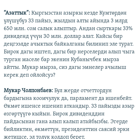
“Азаттык”:
Кыргызстан азыркы кезде Кумтөрдөн
үлүшүбүз 33 пайыз, жылдын алты айында 3 млрд
650 млн. сом салык алыптыр. Андан сырткары 33%
дивиденд үчүн 30 млн. доллар алат. Кайсы бир
деңгээлде ачыктык байкалганы билинип эле турат.
Бирок дагы иштеп, дагы бир нерселерди алып чыга
турган маселе бар экенин Кубанычбек мырза
айтты. Мукар мырза, сиз дагы эмнелер ачылыш
керек деп ойлойсуз?
Мукар Чолпонбаев:
Бул жерде отчеттордун
бардыгына коомчулук да, парламент да ишенбейт.
Өкмөт ишенсе ишенип аткандыр. 33 пайызды азыр
өзгөртүүгө кыйын. Бирок дивиденддин
пайдасынан гана алып калып атайбызбы. Эгерде
бийликтин, өкмөттүн, президенттин саясий эрки
жетишсе, эл толук колдоп берет.