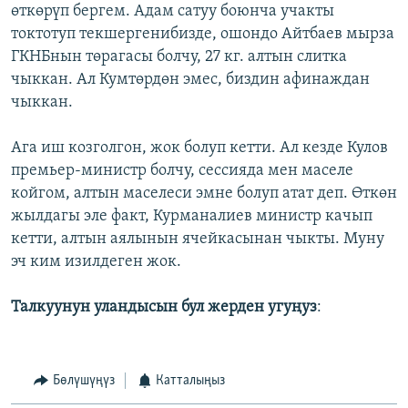
өткөрүп бергем. Адам сатуу боюнча учакты
токтотуп текшергенибизде, ошондо Айтбаев мырза
ГКНБнын төрагасы болчу, 27 кг. алтын слитка
чыккан. Ал Кумтөрдөн эмес, биздин афинаждан
чыккан.
Ага иш козголгон, жок болуп кетти. Ал кезде Кулов
премьер-министр болчу, сессияда мен маселе
койгом, алтын маселеси эмне болуп атат деп. Өткөн
жылдагы эле факт, Курманалиев министр качып
кетти, алтын аялынын ячейкасынан чыкты. Муну
эч ким изилдеген жок.
Талкуунун уландысын бул жерден угуңуз
:
Бөлүшүңүз
Катталыңыз