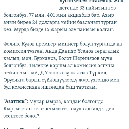
Кубанычбек Исабеков:
Жок
дегенде 33 пайызына ээ
болгонбуз, 77 млн. 401 миң акциябыз бар. Азыр
анын бирөө 24 долларга чейин бааланып турган
кез. Мурда бизде 15 жарым эле пайызы калган.
Феликс Кулов премьер-министр болуп турганда да
комиссия түзгөн. Анда Данияр Үсөнов төрагалык
кылып, мен, Бурканов, Болот Шерниязов мүчө
болгонбуз. Тилекке каршы ал комиссия аягына
чейин чыкпай, Д.Үсөнов өзү жалгыз Түркия,
Орусияга барып сүйлөшүүлөрдү жүргүзгөндө мен
бул комиссияда иштөөдөн баш тарткам.
“Азаттык”:
Мукар мырза, кандай болгондо
Кыргызстан кызыкчылыгы толук сакталды деп
эсептесе болот?