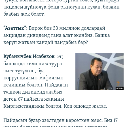
чукуп, көп маселе көтөрө турган болсо, Кумтөрдүн
акциясы дүйнөлүк фонд рыногунан кулап, биздин
баабыз жок болот.
“Азаттык”:
Бирок биз 33 миллион доллардай
акциядан дивиденд гана алат экенбиз. Башка
көрүп жаткан кандай пайдабыз бар?
Кубанычбек Исабеков:
Эң
башында келишим туура
эмес түзүлгөн, бул
коррупциялык-мафиялык
келишим болгон. Пайдадан
түшкөн дивиденд алабыз
деген 67 пайызга жакыны
Кыргызстандыкы болгон. Кеп ошондо жатат.
Пайдасын булар эзелтеден көрсөткөн эмес. Биз 17