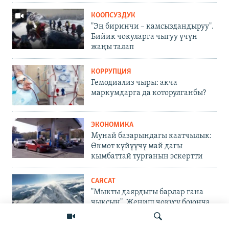
КООПСУЗДУК
"Эң биринчи – камсыздандыруу".
Бийик чокуларга чыгуу үчүн
жаңы талап
КОРРУПЦИЯ
Гемодиализ чыры: акча
маркумдарга да которулганбы?
ЭКОНОМИКА
Мунай базарындагы каатчылык:
Өкмөт күйүүчү май дагы
кымбаттай турганын эскертти
САЯСАТ
"Мыкты даярдыгы барлар гана
чыксын". Жеңиш чокусу боюнча
жаңы талап