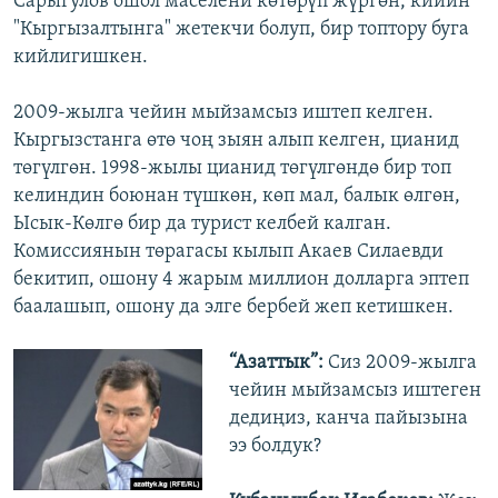
Сарыгулов ошол маселени көтөрүп жүргөн, кийин
"Кыргызалтынга" жетекчи болуп, бир топтору буга
кийлигишкен.
2009-жылга чейин мыйзамсыз иштеп келген.
Кыргызстанга өтө чоң зыян алып келген, цианид
төгүлгөн. 1998-жылы цианид төгүлгөндө бир топ
келиндин боюнан түшкөн, көп мал, балык өлгөн,
Ысык-Көлгө бир да турист келбей калган.
Комиссиянын төрагасы кылып Акаев Силаевди
бекитип, ошону 4 жарым миллион долларга эптеп
баалашып, ошону да элге бербей жеп кетишкен.
“Азаттык”:
Сиз 2009-жылга
чейин мыйзамсыз иштеген
дедиңиз, канча пайызына
ээ болдук?