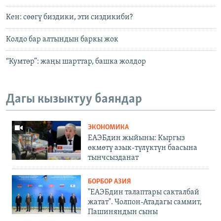
Кен: сөөгү биздики, эти сиздикиби?
Колдо бар алтындын баркы жок
“Кумтөр”: жаңы шарттар, башка жолдор
Дагы кызыктуу баяндар
ЭКОНОМИКА
ЕАЭБдин жыйыны: Кыргыз
өкмөтү азык-түлүктүн баасына
тынчсызданат
БОРБОР АЗИЯ
"ЕАЭБдин талаптары сакталбай
жатат". Чолпон-Атадагы саммит,
Пашиняндын сыны