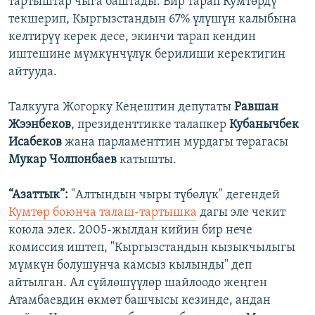
тартыштар чыга баштады. Бир тарап Кумтөрдү
текшерип, Кыргызстандын 67% үлүшүн калыбына
келтирүү керек десе, экинчи тарап кендин
иштешине мүмкүнчүлүк берилиши керектигин
айтууда.
Талкууга Жогорку Кеңештин депутаты
Равшан
Жээнбеков
, президенттикке талапкер
Кубанычбек
Исабеков
жана парламенттин мурдагы төрагасы
Мукар Чолпонбаев
катышты.
“Азаттык”:
"Алтындын чыры түбөлүк" дегендей
Кумтөр боюнча талаш-тартышка
дагы эле чекит
коюла элек. 2005-жылдан кийин бир нече
комиссия иштеп, "Кыргызстандын кызыкчылыгы
мүмкүн болушунча камсыз кылынды" деп
айтылган. Ал сүйлөшүүлөр шайлоодо жеңген
Атамбаевдин өкмөт башчысы кезинде, андан