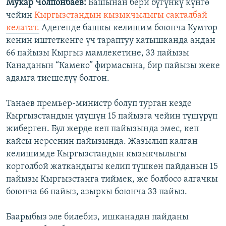
Мукар Чолпонбаев:
Башынан бери бүгүнкү күнгө
чейин
Кыргызстандын кызыкчылыгы сакталбай
келатат.
Адегенде башкы келишим боюнча Кумтөр
кенин иштеткенге үч тараптуу катышканда андан
66 пайызы Кыргыз мамлекетине, 33 пайызы
Канаданын “Камеко” фирмасына, бир пайызы жеке
адамга тиешелүү болгон.
Танаев премьер-министр болуп турган кезде
Кыргызстандын үлүшүн 15 пайызга чейин түшүрүп
жиберген. Бул жерде кеп пайызында эмес, кеп
кайсы нерсенин пайызында. Жазылып калган
келишимде Кыргызстандын кызыкчылыгы
корголбой жаткандыгы келип түшкөн пайданын 15
пайызы Кыргызстанга тиймек, же болбосо алгачкы
боюнча 66 пайыз, азыркы боюнча 33 пайыз.
Баарыбыз эле билебиз, ишканадан пайданы