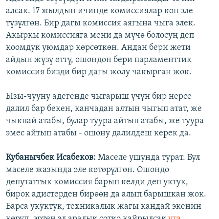
алсак. 17 жылдын ичинде комиссиялар көп эле
түзүлгөн. Бир дагы комиссия аягына чыга элек.
Акыркы комиссияга мени да мүчө болосуң деп
коомдук уюмдар көрсөткөн. Андан бери жети
айдын жүзү өттү, ошондон бери парламенттик
комиссия бизди бир дагы жолу чакырган жок.
Ызы-чууну адегенде чыгарыш үчүн бир нерсе
далил бар бекен, канчадан алтын чыгып атат, же
чыкпай атабы, булар туура айтып атабы, же туура
эмес айтып атабы - ошону далилдеш керек да.
Кубанычбек Исабеков:
Маселе ушунда турат. Бул
маселе жазында эле көтөрүлгөн. Ошондо
депутаттык комиссия барып келди деп уктук,
бирок адистерден бирөөн да алып барышкан жок.
Барса укуктук, техникалык жагы кандай экенин
көрүп, эртең эл аралык сотко кайрылсак
ута