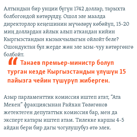
Алтындын бир унции бүгүн 1742 доллар, тарыхта
болбогондой көтөрүлдү. Ошол эле маалда
директорлор кеңешинин мүчөлөрү көбөйүп, 15-20
миң доллардан айлык алып аткандан кийин
Кыргызстандын кызыкчылыгын ойлойт беле?
Ошондуктан бул жерде жөн эле ызы-чуу көтөргөнгө
болбойт.
Танаев премьер-министр болуп
турган кезде Кыргызстандын үлүшүн 15
пайызга чейин түшүрүп жиберген.
Азыр парламенттик комиссия иштеп атат, “Ата
Мекен” фракциясынан Райхан Төлөгөнов
жетектеген депутаттык комиссия бар, мен да
эксперт катары иштеп атам. Тилекке каршы 4-5
айдан бери бир дагы чогулушубуз өтө элек.