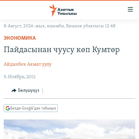
Линктер
Мазмунга
өтүңүз
8-Август, 2026-жыл, ишемби, Бишкек убактысы 12:48
Навигацияга
ЖАҢЫЛЫКТАР
өтүңүз
ЭКОНОМИКА
КЫРГЫЗСТАН
Издөөгө
Пайдасынан чуусу көп Кумтөр
салыңыз
ДҮЙНӨ
КЫРГЫЗСТАН
Айданбек Акмат уулу
УКРАИНА
САЯСАТ
ДҮЙНӨ
5-Ноябрь, 2011
АТАЙЫН ИЛИКТӨӨ
ЭКОНОМИКА
БОРБОР АЗИЯ
ТВ ПРОГРАММАЛАР
МАДАНИЯТ
Бөлүшүңүз
ПОДКАСТ
БҮГҮН АЗАТТЫКТА
Бизди Google'дан табыңыз
ӨЗГӨЧӨ ПИКИР
ЭКСПЕРТТЕР ТАЛДАЙТ
БИЗ ЖАНА ДҮЙНӨ
Русский
ДАНИСТЕ