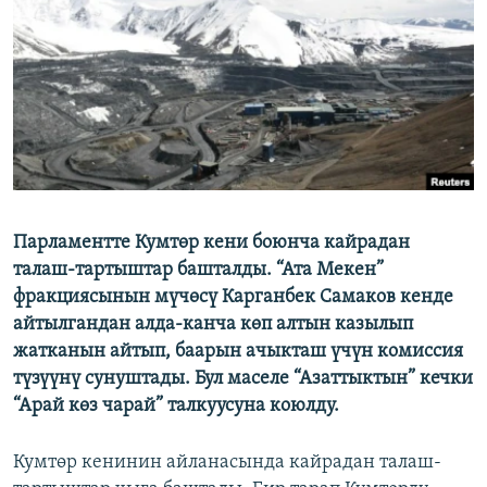
ОНЛАЙН ШЕРИНЕ
ЭЖЕ-СИҢДИЛЕР
АЗАТТЫК+
ЫҢГАЙСЫЗ СУРООЛОР
ЭЕ/АРнун бардык сайттары
Парламентте Кумтөр кени боюнча кайрадан
талаш-тартыштар башталды. “Ата Мекен”
фракциясынын мүчөсү Карганбек Самаков кенде
айтылгандан алда-канча көп алтын казылып
жатканын айтып, баарын ачыкташ үчүн комиссия
түзүүнү сунуштады. Бул маселе “Азаттыктын” кечки
“Арай көз чарай” талкуусуна коюлду.
Кумтөр кенинин айланасында кайрадан талаш-