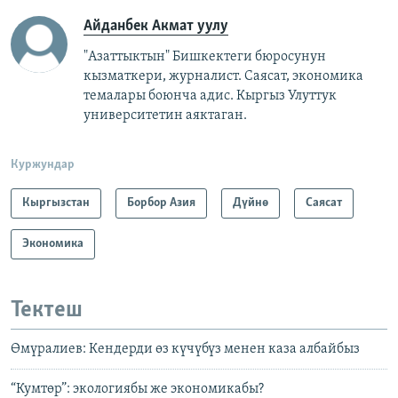
Айданбек Акмат уулу
"Азаттыктын" Бишкектеги бюросунун
кызматкери, журналист. Саясат, экономика
темалары боюнча адис. Кыргыз Улуттук
университетин аяктаган.
Куржундар
Кыргызстан
Борбор Азия
Дүйнө
Саясат
Экономика
Тектеш
Өмүралиев: Кендерди өз күчүбүз менен каза албайбыз
“Кумтөр”: экологиябы же экономикабы?