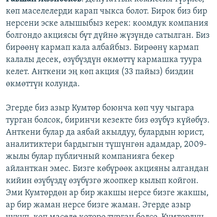
көп маселелерди карап чыкса болот. Бирок биз бир
нерсени эске алышыбыз керек: коомдук компания
болгондо акциясы бүт дүйнө жүзүндө сатылган. Биз
бирөөнү кармап кала албайбыз. Бирөөнү кармап
калалы десек, өзүбүздүн өкмөттү кармашка туура
келет. Анткени эң көп акция (33 пайыз) биздин
өкмөттүн колунда.
Эгерде биз азыр Кумтөр боюнча көп чуу чыгара
турган болсок, биринчи кезекте биз өзүбүз күйөбүз.
Анткени булар да аябай акылдуу, булардын юрист,
аналитиктери бардыгын түшүнгөн адамдар, 2009-
жылы булар публичный компанияга бекер
айланткан эмес. Бизге көбүрөөк акцияны алгандан
кийин өзүбүздү өзүбүзгө жоопкер кылып койгон.
Эми Кумтөрдөн ар бир жакшы нерсе бизге жакшы,
ар бир жаман нерсе бизге жаман. Эгерде азыр