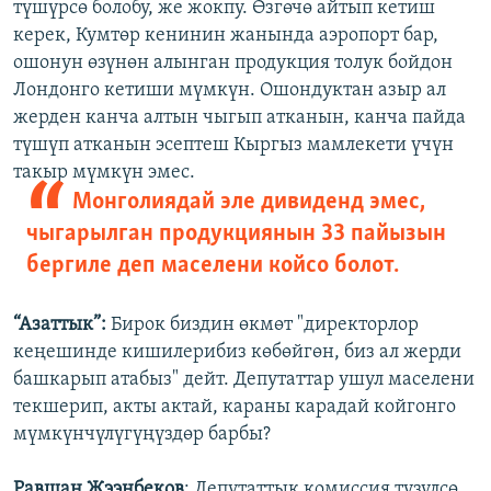
түшүрсө болобу, же жокпу. Өзгөчө айтып кетиш
керек, Кумтөр кенинин жанында аэропорт бар,
ошонун өзүнөн алынган продукция толук бойдон
Лондонго кетиши мүмкүн. Ошондуктан азыр ал
жерден канча алтын чыгып атканын, канча пайда
түшүп атканын эсептеш Кыргыз мамлекети үчүн
такыр мүмкүн эмес.
Монголиядай эле дивиденд эмес,
чыгарылган продукциянын 33 пайызын
бергиле деп маселени койсо болот.
“Азаттык”:
Бирок биздин өкмөт "директорлор
кеңешинде кишилерибиз көбөйгөн, биз ал жерди
башкарып атабыз" дейт. Депутаттар ушул маселени
текшерип, акты актай, караны карадай койгонго
мүмкүнчүлүгүңүздөр барбы?
Равшан Жээнбеков
: Депутаттык комиссия түзүлсө,