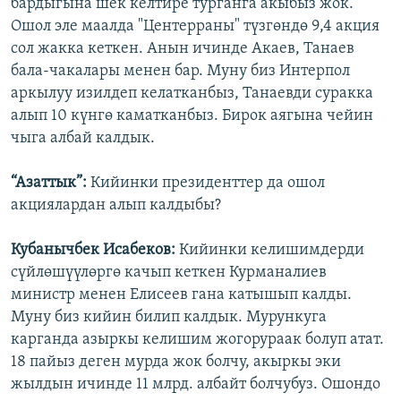
бардыгына шек келтире турганга акыбыз жок.
Ошол эле маалда "Центерраны" түзгөндө 9,4 акция
сол жакка кеткен. Анын ичинде Акаев, Танаев
бала-чакалары менен бар. Муну биз Интерпол
аркылуу изилдеп келатканбыз, Танаевди суракка
алып 10 күнгө каматканбыз. Бирок аягына чейин
чыга албай калдык.
“Азаттык”:
Кийинки президенттер да ошол
акциялардан алып калдыбы?
Кубанычбек Исабеков:
Кийинки келишимдерди
сүйлөшүүлөргө качып кеткен Курманалиев
министр менен Елисеев гана катышып калды.
Муну биз кийин билип калдык. Мурункуга
карганда азыркы келишим жогорураак болуп атат.
18 пайыз деген мурда жок болчу, акыркы эки
жылдын ичинде 11 млрд. албайт болчубуз. Ошондо