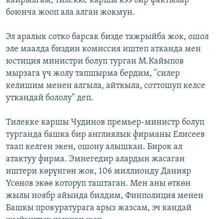
кайрылгам, тилекке каршы кээ бир фактылар
боюнча жооп ала алган жокмун.
Эл аралык сотко барсак бизде тажрыйба жок, ошол
эле маалда биздин комиссия иштеп атканда мен
юстиция министри болуп турган М.Кайыпов
мырзага үч жолу тапшырма бердим, "силер
келишим менен алгыла, айткыла, соттошуп келсе
уткандай бололу" деп.
Тилекке каршы Чудинов премьер-министр болуп
турганда башка бир англиялык фирманы Елисеев
таап келген экен, ошону алышкан. Бирок ал
атактуу фирма. Эмнегедир алардын жасаган
иштери көрүнгөн жок, 106 миллионду Данияр
Үсөнов экөө которуп таштаган. Мен аны өткөн
жылы ноябр айында билдим, Финполиция менен
Башкы прокуратурага арыз жазсам, эч кандай