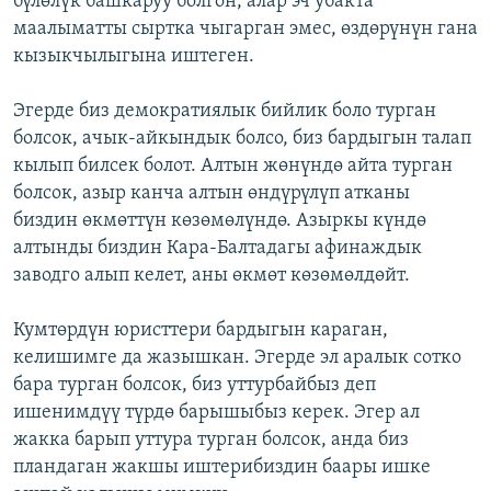
бүлөлүк башкаруу болгон, алар эч убакта
маалыматты сыртка чыгарган эмес, өздөрүнүн гана
кызыкчылыгына иштеген.
Эгерде биз демократиялык бийлик боло турган
болсок, ачык-айкындык болсо, биз бардыгын талап
кылып билсек болот. Алтын жөнүндө айта турган
болсок, азыр канча алтын өндүрүлүп атканы
биздин өкмөттүн көзөмөлүндө. Азыркы күндө
алтынды биздин Кара-Балтадагы афинаждык
заводго алып келет, аны өкмөт көзөмөлдөйт.
Кумтөрдүн юристтери бардыгын караган,
келишимге да жазышкан. Эгерде эл аралык сотко
бара турган болсок, биз уттурбайбыз деп
ишенимдүү түрдө барышыбыз керек. Эгер ал
жакка барып уттура турган болсок, анда биз
пландаган жакшы иштерибиздин баары ишке