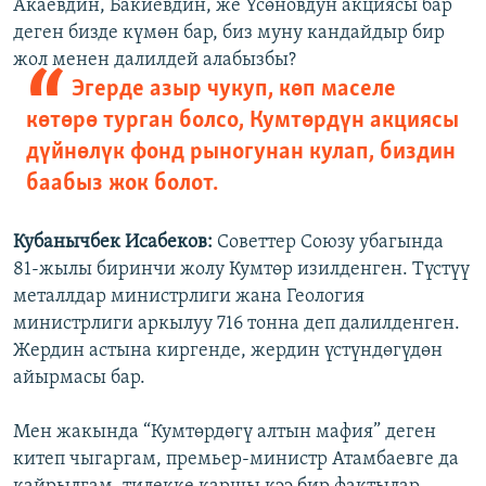
Акаевдин, Бакиевдин, же Үсөновдун акциясы бар
деген бизде күмөн бар, биз муну кандайдыр бир
жол менен далилдей алабызбы?
Эгерде азыр чукуп, көп маселе
көтөрө турган болсо, Кумтөрдүн акциясы
дүйнөлүк фонд рыногунан кулап, биздин
баабыз жок болот.
Кубанычбек Исабеков:
Советтер Союзу убагында
81-жылы биринчи жолу Кумтөр изилденген. Түстүү
металлдар министрлиги жана Геология
министрлиги аркылуу 716 тонна деп далилденген.
Жердин астына киргенде, жердин үстүндөгүдөн
айырмасы бар.
Мен жакында “Кумтөрдөгү алтын мафия” деген
китеп чыгаргам, премьер-министр Атамбаевге да