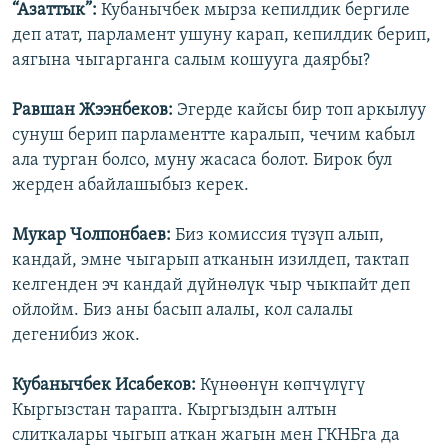
“Азаттык”:
Кубанычбек мырза кепилдик бергиле
деп атат, парламент ушуну карап, кепилдик берип,
аягына чыгарганга салым кошууга даярбы?
Равшан Жээнбеков:
Эгерде кайсы бир топ аркылуу
сунуш берип парламентте каралып, чечим кабыл
ала турган болсо, муну жасаса болот. Бирок бул
жерден абайлашыбыз керек.
Мукар Чолпонбаев:
Биз комиссия түзүп алып,
кандай, эмне чыгарып атканын изилдеп, тактап
келгенден эч кандай дүйнөлүк чыр чыкпайт деп
ойлойм. Биз аны басып алалы, кол салалы
дегенибиз жок.
Кубанычбек Исабеков:
Күнөөнүн көпчүлүгү
Кыргызстан тарапта. Кыргыздын алтын
слиткалары чыгып аткан жагын мен ГКНБга да