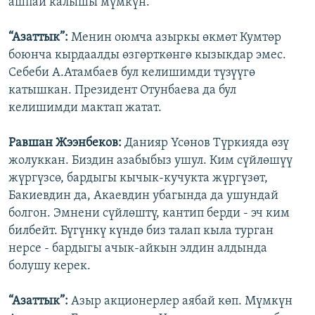
ашпай калышы мүмкүн.
“Азаттык”:
Менин оюмча азыркы өкмөт Кумтөр
боюнча кырдаалды өзгөрткөнгө кызыкдар эмес.
Себеби А.Атамбаев бул келишимди түзүүгө
катышкан. Президент Отунбаева да бул
келишимди мактап жатат.
Равшан Жээнбеков:
Данияр Үсөнов Түркияда өзү
жолуккан. Биздин азабыбыз ушул. Ким сүйлөшүү
жүргүзсө, бардыгы кычык-кучукта жүргүзөт,
Бакиевдин да, Акаевдин убагында да ушундай
болгон. Эмнени сүйлөштү, кантип берди - эч ким
билбейт. Бүгүнкү күндө биз талап кыла турган
нерсе - бардыгы ачык-айкын элдин алдында
болушу керек.
“Азаттык”:
Азыр акционерлер аябай көп. Мүмкүн