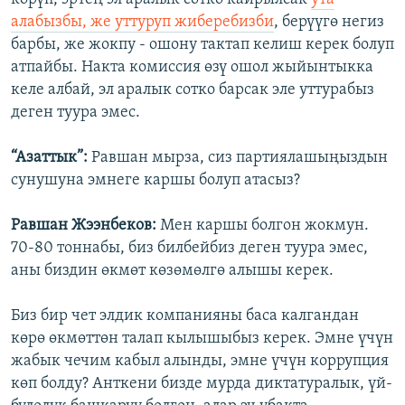
алабызбы, же уттуруп жиберебизби
, берүүгө негиз
барбы, же жокпу - ошону тактап келиш керек болуп
атпайбы. Накта комиссия өзү ошол жыйынтыкка
келе албай, эл аралык сотко барсак эле уттурабыз
деген туура эмес.
“Азаттык”:
Равшан мырза, сиз партиялашыңыздын
сунушуна эмнеге каршы болуп атасыз?
Равшан Жээнбеков:
Мен каршы болгон жокмун.
70-80 тоннабы, биз билбейбиз деген туура эмес,
аны биздин өкмөт көзөмөлгө алышы керек.
Биз бир чет элдик компанияны баса калгандан
көрө өкмөттөн талап кылышыбыз керек. Эмне үчүн
жабык чечим кабыл алынды, эмне үчүн коррупция
көп болду? Анткени бизде мурда диктатуралык, үй-