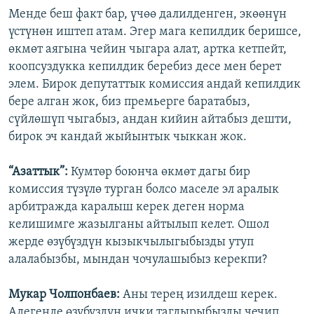
Менде беш факт бар, үчөө далилденген, экөөнүн
үстүнөн иштеп атам. Эгер мага кепилдик беришсе,
өкмөт аягына чейин чыгара алат, артка кетпейт,
коопсуздукка кепилдик беребиз десе мен берет
элем. Бирок депутаттык комиссия андай кепилдик
бере алган жок, биз премьерге баратабыз,
сүйлөшүп чыгабыз, андан кийин айтабыз дешти,
бирок эч кандай жыйынтык чыккан жок.
“Азаттык”:
Кумтөр боюнча өкмөт дагы бир
комиссия түзүлө турган болсо маселе эл аралык
арбитражда каралыш керек деген норма
келишимге жазылганы айтылып келет. Ошол
жерде өзүбүздүн кызыкчылыгыбызды утуп
алалабызбы, мындан чочулашыбыз керекпи?
Мукар Чолпонбаев:
Аны терең изилдеш керек.
Адегенде өзүбүздүн ички тагдырыбызды чечип