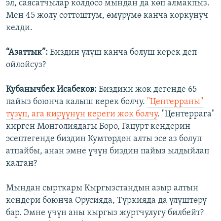
эл, саясатчылар колдосо мындан да көп алмакпыз.
Мен 45 жолу соттоштум, өмүрүмө канча коркунуч
келди.
“Азаттык”:
Биздин үлүш канча болуш керек деп
ойлойсуз?
Кубанычбек Исабеков:
Биздики жок дегенде 65
пайыз боюнча калыш керек болчу.
"Центерраны"
түзүп, ага кирүүнүн кереги жок болчу
. "Центеррага"
кирген Монголиядагы Боро, Гацурт кендерин
эсептегенде биздин Кумтөрдөн алты эсе аз болуп
атпайбы, анан эмне үчүн биздин пайыз ылдыйлап
калган?
Мындан сырткары Кыргызстандын азыр алтын
кендери боюнча Орусияда, Түркияда да үлүштөрү
бар. Эмне үчүн аны кыргыз журтчулугу билбейт?