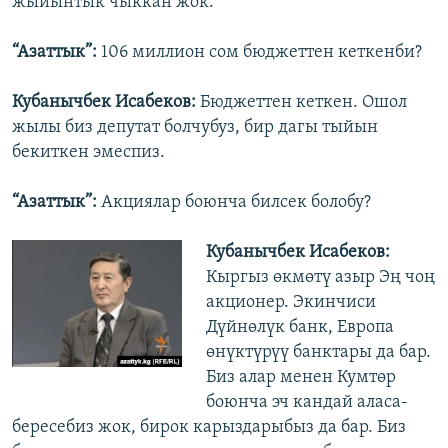
жыйынтык чыккан жок.
“Азаттык”:
106 миллион сом бюджеттен кеткенби?
Кубанычбек Исабеков:
Бюджеттен кеткен. Ошол
жылы биз депутат болчубуз, бир дагы тыйын
бекиткен эмеспиз.
“Азаттык”:
Акциялар боюнча билсек болобу?
Кубанычбек Исабеков:
Кыргыз өкмөтү азыр Эң чоң
акционер. Экинчиси
Дүйнөлүк банк, Европа
өнүктүрүү банктары да бар.
Биз алар менен Кумтөр
боюнча эч кандай аласа-
бересебиз жок, бирок карыздарыбыз да бар. Биз