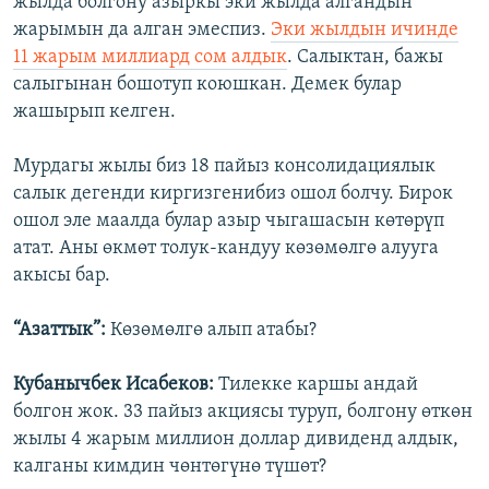
жылда болгону азыркы эки жылда алгандын
жарымын да алган эмеспиз.
Эки жылдын ичинде
11 жарым миллиард сом алдык
. Салыктан, бажы
салыгынан бошотуп коюшкан. Демек булар
жашырып келген.
Мурдагы жылы биз 18 пайыз консолидациялык
салык дегенди киргизгенибиз ошол болчу. Бирок
ошол эле маалда булар азыр чыгашасын көтөрүп
атат. Аны өкмөт толук-кандуу көзөмөлгө алууга
акысы бар.
“Азаттык”:
Көзөмөлгө алып атабы?
Кубанычбек Исабеков:
Тилекке каршы андай
болгон жок. 33 пайыз акциясы туруп, болгону өткөн
жылы 4 жарым миллион доллар дивиденд алдык,
калганы кимдин чөнтөгүнө түшөт?