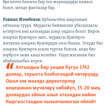
Бул китеп боюнча бир топ жарандарды камаса
болот, менде фактылар бар.
Равшан Жээнбеков:
Кубанычбек мырзанын
айтканы туура. Мурдагы бийликтин убагындагы
кетирген көп каталарды азыр оңдосо болот. Бирок
азыркы Кумтөргө эмес, мурдагы Кумтөргө.
Анткени азыркы Кумтөрдүн ээси башка. Эгерде биз
азыркы Кумтөргө асыла турган болсок, анда биз
өзүбүзгө зыян алып келебиз. Ушул жагынан биз
абайлашыбыз керек.
Алтындын бир унции бүгүн 1742
доллар, тарыхта болбогондой көтөрүлдү.
Ошол эле маалда директорлор
кеңешинин мүчөлөрү көбөйүп, 15-20 миң
доллардан айлык алып аткандан кийин
Кыргызстандын кызыкчылыгын ойлойт