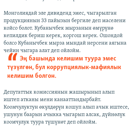
Монголиядай эле дивиденд эмес, чыгарылган
продукциянын 33 пайызын бергиле деп маселени
койсо болот. Кубанычбек мырзанын өмүрүнө
кепилдик бериш керек, коргош керек. Ошондой
болсо Кубанычбек мырза мындай нерсени аягына
чейин чыгара алат деп ойлойм.
Эң башында келишим туура эмес
түзүлгөн, бул коррупциялык-мафиялык
келишим болгон.
Депутаттык комиссиянын жашырынып алып
иштеп атканы мени канааттандырбайт.
Коомчулуктун өкүлдөрүн кошуп алып ачык иштесе,
ушунун баарын ачыкка чыгарып алсак, дүйнөлүк
коомчулук туура түшүнөт деп ойлойм.