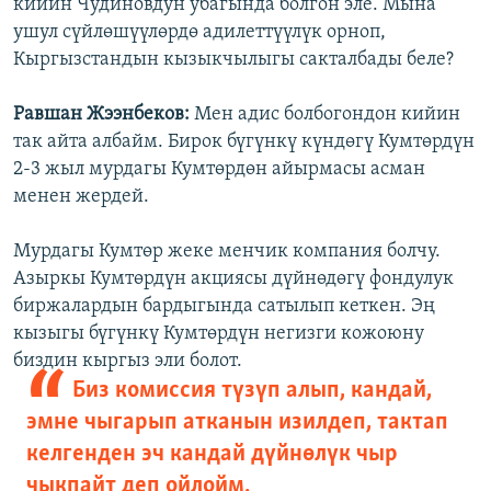
кийин Чудиновдун убагында болгон эле. Мына
ушул сүйлөшүүлөрдө адилеттүүлүк орноп,
Кыргызстандын кызыкчылыгы сакталбады беле?
Равшан Жээнбеков:
Мен адис болбогондон кийин
так айта албайм. Бирок бүгүнкү күндөгү Кумтөрдүн
2-3 жыл мурдагы Кумтөрдөн айырмасы асман
менен жердей.
Мурдагы Кумтөр жеке менчик компания болчу.
Азыркы Кумтөрдүн акциясы дүйнөдөгү фондулук
биржалардын бардыгында сатылып кеткен. Эң
кызыгы бүгүнкү Кумтөрдүн негизги кожоюну
биздин кыргыз эли болот.
Биз комиссия түзүп алып, кандай,
эмне чыгарып атканын изилдеп, тактап
келгенден эч кандай дүйнөлүк чыр
чыкпайт деп ойлойм.