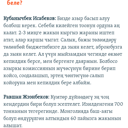
беле?
Кубанычбек Исабеков:
Бизде азыр басып алуу
болбош керек. Себеби килейген тоонун ордуна аң
калат. 2-3 миңге жакын кыргыз жараны иштеп
атат, алар каршы чыгат. Салык, бажы төлөмдөрү
төлөнбөй бюджетибизге да зыян келет, аброюбузга
да зыян келет. Ал үчүн мыйзамдын чегинде өкмөт
кепилдик берсе, мен бергенге даярмын. Болбосо
азыркы комиссиянын мүчөсүнүн бирине берип
койсо, соодалашып, эртең чөнтөгүнө салып
койоруна мен кепилдик бере албайм.
Равшан Жээнбеков:
Кумтөр дүйнөдөгү эң чоң
кендердин бири болуп эсептелет. Изилденгени 700
тоннанын тегерегинде. Монголияда баш-аягы
болуп өндүрүлгөн алтындын 60 пайызга жакынын
алышат.