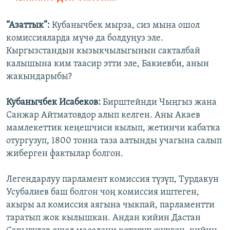
“Азаттык”:
Кубанычбек мырза, сиз мына ошол
комиссияларда мүчө да болдуңуз эле.
Кыргызстандын кызыкчылыгынын сакталбай
калышына ким таасир этти эле, Бакиевби, анын
жакындарыбы?
Кубанычбек Исабеков:
Бирштейнди Чыңгыз жана
Санжар Айтматовдор алып келген. Аны Акаев
мамлекеттик кеңешчиси кылып, жетинчи кабатка
отургузуп, 1800 тонна таза алтынды учагына салып
жиберген фактылар болгон.
Легендарлуу парламент комиссия түзүп, Турдакун
Усубалиев баш болгон чоң комиссия иштеген,
акыры ал комиссия аягына чыкпай, парламентти
таратып жок кылышкан. Андан кийин Дастан